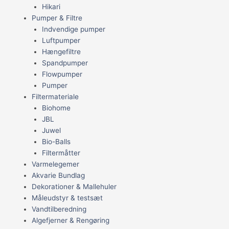
Hikari
Pumper & Filtre
Indvendige pumper
Luftpumper
Hængefiltre
Spandpumper
Flowpumper
Pumper
Filtermateriale
Biohome
JBL
Juwel
Bio-Balls
Filtermåtter
Varmelegemer
Akvarie Bundlag
Dekorationer & Mallehuler
Måleudstyr & testsæt
Vandtilberedning
Algefjerner & Rengøring