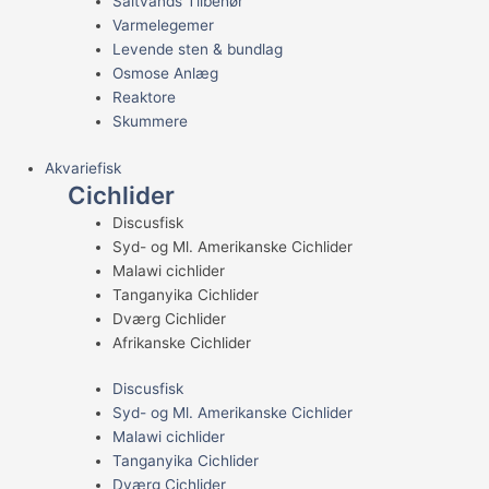
Saltvands Tilbehør
Varmelegemer
Levende sten & bundlag
Osmose Anlæg
Reaktore
Skummere
Akvariefisk
Cichlider
Discusfisk
Syd- og Ml. Amerikanske Cichlider
Malawi cichlider
Tanganyika Cichlider
Dværg Cichlider
Afrikanske Cichlider
Discusfisk
Syd- og Ml. Amerikanske Cichlider
Malawi cichlider
Tanganyika Cichlider
Dværg Cichlider