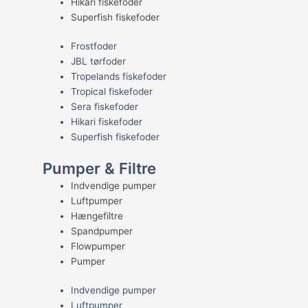
Hikari fiskefoder
Superfish fiskefoder
Frostfoder
JBL tørfoder
Tropelands fiskefoder
Tropical fiskefoder
Sera fiskefoder
Hikari fiskefoder
Superfish fiskefoder
Pumper & Filtre
Indvendige pumper
Luftpumper
Hængefiltre
Spandpumper
Flowpumper
Pumper
Indvendige pumper
Luftpumper