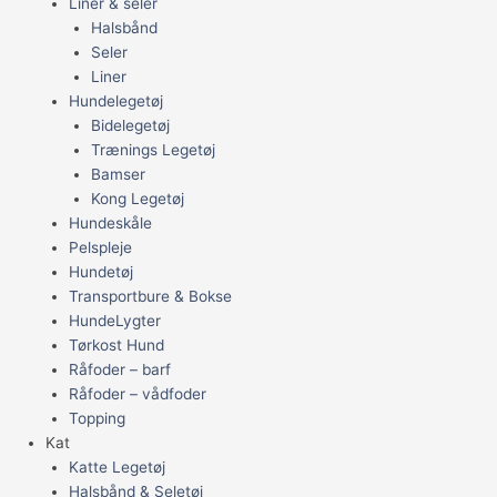
Liner & seler
Halsbånd
Seler
Liner
Hundelegetøj
Bidelegetøj
Trænings Legetøj
Bamser
Kong Legetøj
Hundeskåle
Pelspleje
Hundetøj
Transportbure & Bokse
HundeLygter
Tørkost Hund
Råfoder – barf
Råfoder – vådfoder
Topping
Kat
Katte Legetøj
Halsbånd & Seletøj