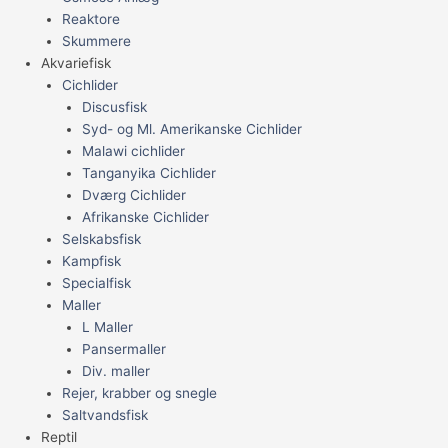
Reaktore
Skummere
Akvariefisk
Cichlider
Discusfisk
Syd- og Ml. Amerikanske Cichlider
Malawi cichlider
Tanganyika Cichlider
Dværg Cichlider
Afrikanske Cichlider
Selskabsfisk
Kampfisk
Specialfisk
Maller
L Maller
Pansermaller
Div. maller
Rejer, krabber og snegle
Saltvandsfisk
Reptil