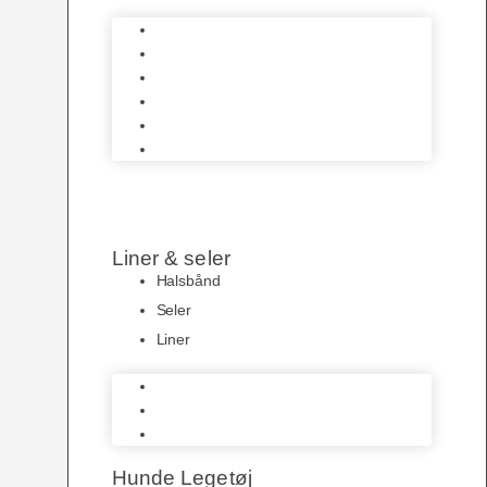
Hundeskåle
Pelspleje
Hundetøj
Transportbure & Bokse
HundeLygter
Hundeposer
Liner & seler
Halsbånd
Seler
Liner
Halsbånd
Seler
Liner
Hunde Legetøj