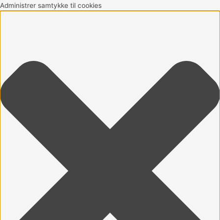
Gå
Marketing
Statistikker
Præferencer
Funktionsdygtig
Administrer samtykke til cookies
til
indholdet