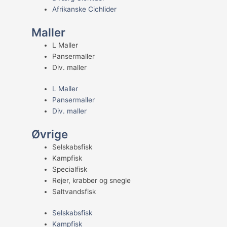
Afrikanske Cichlider
Maller
L Maller
Pansermaller
Div. maller
L Maller
Pansermaller
Div. maller
Øvrige
Selskabsfisk
Kampfisk
Specialfisk
Rejer, krabber og snegle
Saltvandsfisk
Selskabsfisk
Kampfisk