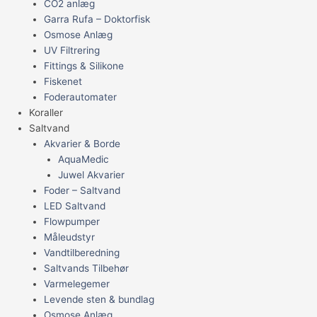
CO2 anlæg
Garra Rufa – Doktorfisk
Osmose Anlæg
UV Filtrering
Fittings & Silikone
Fiskenet
Foderautomater
Koraller
Saltvand
Akvarier & Borde
AquaMedic
Juwel Akvarier
Foder – Saltvand
LED Saltvand
Flowpumper
Måleudstyr
Vandtilberedning
Saltvands Tilbehør
Varmelegemer
Levende sten & bundlag
Osmose Anlæg