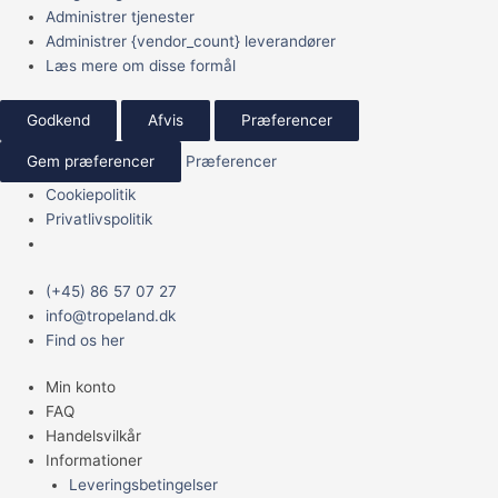
Administrer tjenester
Administrer {vendor_count} leverandører
Læs mere om disse formål
Godkend
Afvis
Præferencer
Gem præferencer
Præferencer
Cookiepolitik
Privatlivspolitik
Main
Snack'it
(+45) 86 57 07 27
Menu
Pandebraskruller
info@tropeland.dk
ca
Find os her
15cm
Min konto
1kg
FAQ
(Okse)
Handelsvilkår
antal
Informationer
Leveringsbetingelser