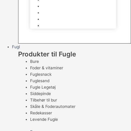
Skåle & Tilbehør
Kradsetræer & Kattemøbler
Vådkost
Tørkost
Fugl
Produkter til Fugle
Bure
Foder & vitaminer
Fuglesnack
Fuglesand
Fugle Legetøj
Siddepinde
Tilbehør til bur
Skåle & Foderautomater
Redekasser
Levende Fugle