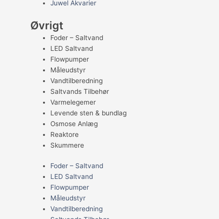
Juwel Akvarier
Øvrigt
Foder – Saltvand
LED Saltvand
Flowpumper
Måleudstyr
Vandtilberedning
Saltvands Tilbehør
Varmelegemer
Levende sten & bundlag
Osmose Anlæg
Reaktore
Skummere
Foder – Saltvand
LED Saltvand
Flowpumper
Måleudstyr
Vandtilberedning