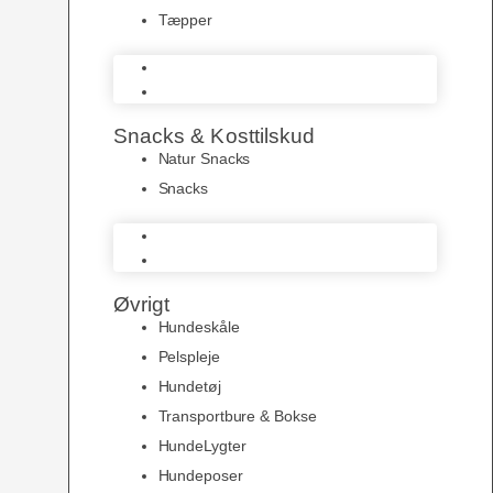
Tæpper
Senge & Puder
Tæpper
Snacks & Kosttilskud
Natur Snacks
Snacks
Natur Snacks
Snacks
Øvrigt
Hundeskåle
Pelspleje
Hundetøj
Transportbure & Bokse
HundeLygter
Hundeposer