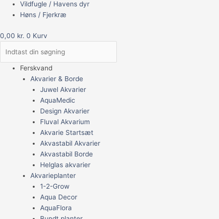
Vildfugle / Havens dyr
Høns / Fjerkræ
0,00
kr.
0
Kurv
Ferskvand
Akvarier & Borde
Juwel Akvarier
AquaMedic
Design Akvarier
Fluval Akvarium
Akvarie Startsæt
Akvastabil Akvarier
Akvastabil Borde
Helglas akvarier
Akvarieplanter
1-2-Grow
Aqua Decor
AquaFlora
Bundt planter