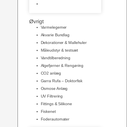
Slimline baggrunde og
plakater
Øvrigt
Varmelegemer
Akvarie Bundlag
Dekorationer & Mallehuler
Måleudstyr & testsæt
Vandtilberedning
Algefjerner & Rengøring
CO2 anlæg
Garra Rufa – Doktorfisk
Osmose Anlæg
UV Filtrering
Fittings & Silikone
Fiskenet
Foderautomater