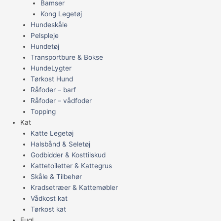
Bamser
Kong Legetøj
Hundeskåle
Pelspleje
Hundetøj
Transportbure & Bokse
HundeLygter
Tørkost Hund
Råfoder – barf
Råfoder – vådfoder
Topping
Kat
Katte Legetøj
Halsbånd & Seletøj
Godbidder & Kosttilskud
Kattetoiletter & Kattegrus
Skåle & Tilbehør
Kradsetræer & Kattemøbler
Vådkost kat
Tørkost kat
Fugl