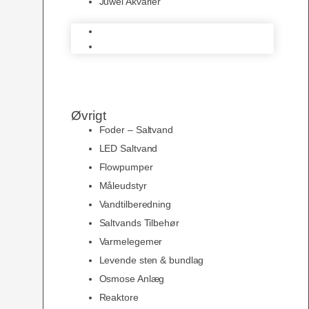
Juwel Akvarier
AquaMedic
Juwel Akvarier
Øvrigt
Foder – Saltvand
LED Saltvand
Flowpumper
Måleudstyr
Vandtilberedning
Saltvands Tilbehør
Varmelegemer
Levende sten & bundlag
Osmose Anlæg
Reaktore