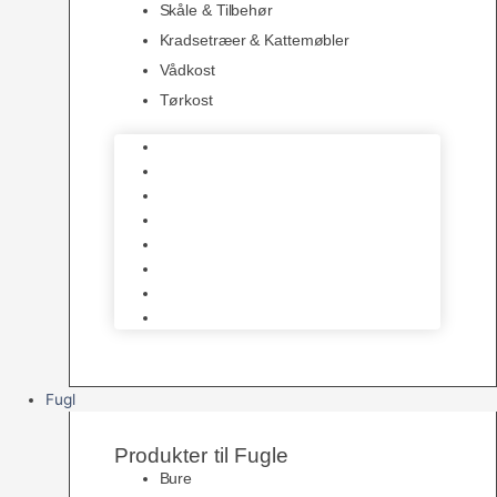
Skåle & Tilbehør
Kradsetræer & Kattemøbler
Vådkost
Tørkost
Katte Legetøj
Halsbånd & Seletøj
Godbidder & Kosttilskud
Kattetoiletter & Kattegrus
Skåle & Tilbehør
Kradsetræer & Kattemøbler
Vådkost
Tørkost
Fugl
Produkter til Fugle
Bure