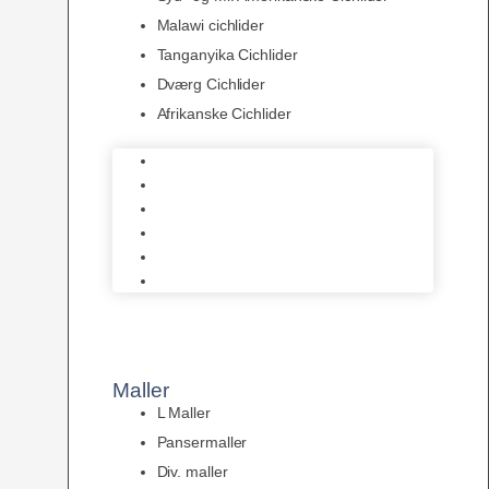
Malawi cichlider
Tanganyika Cichlider
Dværg Cichlider
Afrikanske Cichlider
Discusfisk
Syd- og Ml. Amerikanske Cichlider
Malawi cichlider
Tanganyika Cichlider
Dværg Cichlider
Afrikanske Cichlider
Maller
L Maller
Pansermaller
Div. maller