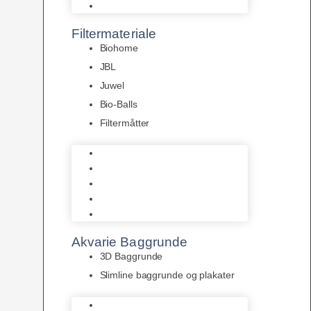
Pumper
Filtermateriale
Biohome
JBL
Juwel
Bio-Balls
Filtermåtter
Biohome
JBL
Juwel
Bio-Balls
Filtermåtter
Akvarie Baggrunde
3D Baggrunde
Slimline baggrunde og plakater
3D Baggrunde