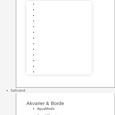
Varmelegemer
Akvarie Bundlag
Dekorationer & Mallehuler
Måleudstyr & testsæt
Vandtilberedning
Algefjerner & Rengøring
CO2 anlæg
Garra Rufa – Doktorfisk
Osmose Anlæg
UV Filtrering
Fittings & Silikone
Fiskenet
Foderautomater
Saltvand
Akvarier & Borde
AquaMedic