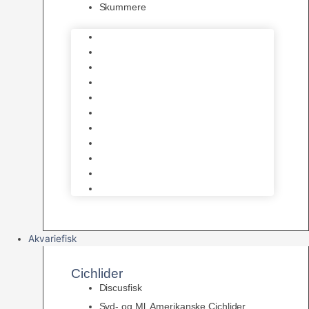
Skummere
Foder – Saltvand
LED Saltvand
Flowpumper
Måleudstyr
Vandtilberedning
Saltvands Tilbehør
Varmelegemer
Levende sten & bundlag
Osmose Anlæg
Reaktore
Skummere
Akvariefisk
Cichlider
Discusfisk
Syd- og Ml. Amerikanske Cichlider