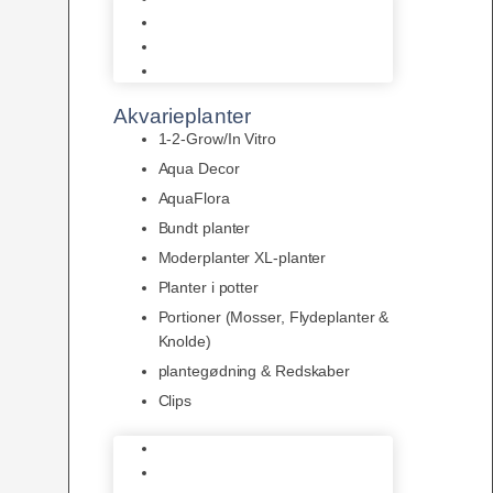
LED
Tilbehør til belysning
Sera LED
Akvarieplanter
1-2-Grow/In Vitro
Aqua Decor
AquaFlora
Bundt planter
Moderplanter XL-planter
Planter i potter
Portioner (Mosser, Flydeplanter &
Knolde)
plantegødning & Redskaber
Clips
1-2-Grow/In Vitro
Aqua Decor