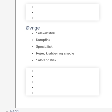
L Maller
Pansermaller
Div. maller
Øvrige
Selskabsfisk
Kampfisk
Specialfisk
Rejer, krabber og snegle
Saltvandsfisk
Selskabsfisk
Kampfisk
Specialfisk
Rejer, krabber og snegle
Saltvandsfisk
Reptil