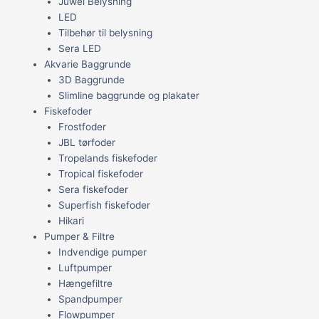
Juwel Belysning
LED
Tilbehør til belysning
Sera LED
Akvarie Baggrunde
3D Baggrunde
Slimline baggrunde og plakater
Fiskefoder
Frostfoder
JBL tørfoder
Tropelands fiskefoder
Tropical fiskefoder
Sera fiskefoder
Superfish fiskefoder
Hikari
Pumper & Filtre
Indvendige pumper
Luftpumper
Hængefiltre
Spandpumper
Flowpumper