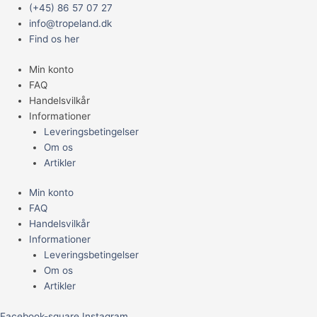
Gå
Main
Lolo
(+45) 86 57 07 27
til
Menu
"Tillykke"
info@tropeland.dk
indholdet
Hundekage
Find os her
antal
Min konto
FAQ
Handelsvilkår
Informationer
Leveringsbetingelser
Om os
Artikler
Min konto
FAQ
Handelsvilkår
Informationer
Leveringsbetingelser
Om os
Artikler
Facebook-square
Instagram