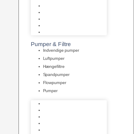
Tropelands fiskefoder
Tropical fiskefoder
Sera fiskefoder
Hikari fiskefoder
Superfish fiskefoder
Pumper & Filtre
Indvendige pumper
Luftpumper
Hængefiltre
Spandpumper
Flowpumper
Pumper
Indvendige pumper
Luftpumper
Hængefiltre
Spandpumper
Flowpumper