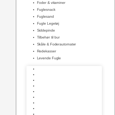
Foder & vitaminer
Fuglesnack
Fuglesand
Fugle Legetøj
Siddepinde
Tilbehør til bur
Skåle & Foderautomater
Redekasser
Levende Fugle
Bure
Foder & vitaminer
Fuglesnack
Fuglesand
Fugle Legetøj
Siddepinde
Tilbehør til bur
Skåle & Foderautomater
Redekasser