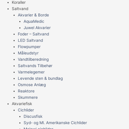
Koraller
Saltvand
Akvarier & Borde
AquaMedic
Juwel Akvarier
Foder – Saltvand
LED Saltvand
Flowpumper
Måleudstyr
Vandtilberedning
Saltvands Tilbehør
Varmelegemer
Levende sten & bundlag
Osmose Anlæg
Reaktore
Skummere
Akvariefisk
Cichlider
Discusfisk
Syd- og Ml. Amerikanske Cichlider
Malawi cichlider