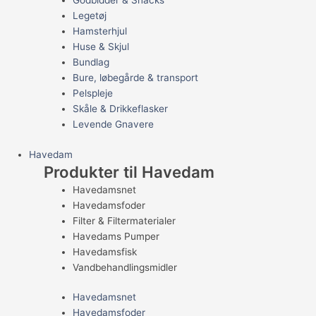
Godbidder & Snacks
Legetøj
Hamsterhjul
Huse & Skjul
Bundlag
Bure, løbegårde & transport
Pelspleje
Skåle & Drikkeflasker
Levende Gnavere
Havedam
Produkter til Havedam
Havedamsnet
Havedamsfoder
Filter & Filtermaterialer
Havedams Pumper
Havedamsfisk
Vandbehandlingsmidler
Havedamsnet
Havedamsfoder