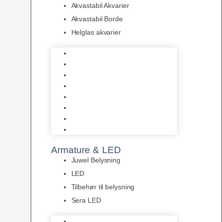
Akvastabil Akvarier
Akvastabil Borde
Helglas akvarier
Juwel Akvarier
AquaMedic
Design Akvarier
Fluval Akvarium
Akvarie Startsæt
Akvastabil Akvarier
Akvastabil Borde
Helglas akvarier
Armature & LED
Juwel Belysning
LED
Tilbehør til belysning
Sera LED
Juwel Belysning