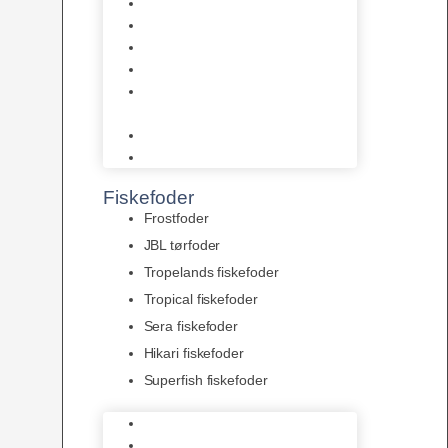
AquaFlora
Bundt planter
Moderplanter XL-planter
Planter i potter
Portioner (Mosser, Flydeplanter
& Knolde)
plantegødning & Redskaber
Clips
Fiskefoder
Frostfoder
JBL tørfoder
Tropelands fiskefoder
Tropical fiskefoder
Sera fiskefoder
Hikari fiskefoder
Superfish fiskefoder
Frostfoder
JBL tørfoder