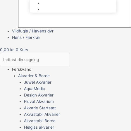
Brugt Udstyr
Gavekort
Vildfugle / Havens dyr
Høns / Fjerkræ
0,00
kr.
0
Kurv
Ferskvand
Akvarier & Borde
Juwel Akvarier
AquaMedic
Design Akvarier
Fluval Akvarium
Akvarie Startsæt
Akvastabil Akvarier
Akvastabil Borde
Helglas akvarier