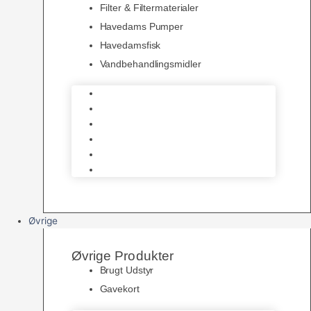
Filter & Filtermaterialer
Havedams Pumper
Havedamsfisk
Vandbehandlingsmidler
Havedamsnet
Havedamsfoder
Filter & Filtermaterialer
Havedams Pumper
Havedamsfisk
Vandbehandlingsmidler
Øvrige
Øvrige Produkter
Brugt Udstyr
Gavekort