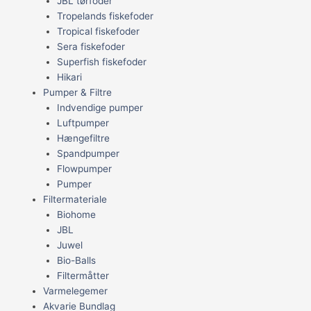
JBL tørfoder
Tropelands fiskefoder
Tropical fiskefoder
Sera fiskefoder
Superfish fiskefoder
Hikari
Pumper & Filtre
Indvendige pumper
Luftpumper
Hængefiltre
Spandpumper
Flowpumper
Pumper
Filtermateriale
Biohome
JBL
Juwel
Bio-Balls
Filtermåtter
Varmelegemer
Akvarie Bundlag