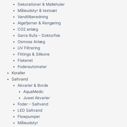
Dekorationer & Mallehuler
Måleudstyr & testsæt
Vandtilberedning
Algefjerner & Rengøring
CO2 anlæg
Garra Rufa – Doktorfisk
Osmose Anlæg
UV Filtrering
Fittings & Silikone
Fiskenet
Foderautomater
Koraller
Saltvand
Akvarier & Borde
AquaMedic
Juwel Akvarier
Foder – Saltvand
LED Saltvand
Flowpumper
Måleudstyr