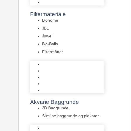
Pumper
Filtermateriale
Biohome
JBL
Juwel
Bio-Balls
Filtermåtter
Biohome
JBL
Juwel
Bio-Balls
Filtermåtter
Akvarie Baggrunde
3D Baggrunde
Slimline baggrunde og plakater
3D Baggrunde