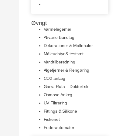
Slimline baggrunde og
plakater
Øvrigt
Varmelegemer
Akvarie Bundlag
Dekorationer & Mallehuler
Måleudstyr & testsæt
Vandtilberedning
Algefjerner & Rengøring
CO2 anlæg
Garra Rufa – Doktorfisk
Osmose Anlæg
UV Filtrering
Fittings & Silikone
Fiskenet
Foderautomater