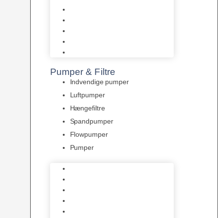
Tropelands fiskefoder
Tropical fiskefoder
Sera fiskefoder
Hikari fiskefoder
Superfish fiskefoder
Pumper & Filtre
Indvendige pumper
Luftpumper
Hængefiltre
Spandpumper
Flowpumper
Pumper
Indvendige pumper
Luftpumper
Hængefiltre
Spandpumper
Flowpumper