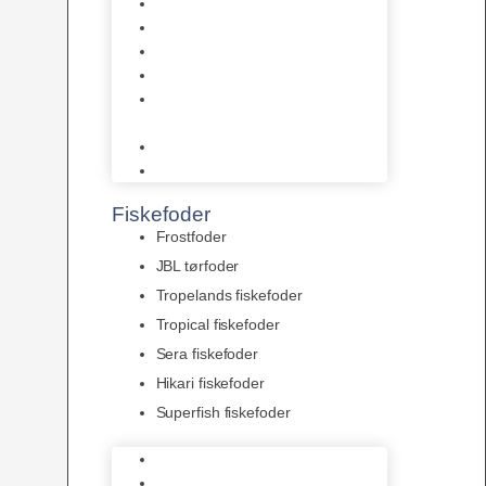
AquaFlora
Bundt planter
Moderplanter XL-planter
Planter i potter
Portioner (Mosser, Flydeplanter
& Knolde)
plantegødning & Redskaber
Clips
Fiskefoder
Frostfoder
JBL tørfoder
Tropelands fiskefoder
Tropical fiskefoder
Sera fiskefoder
Hikari fiskefoder
Superfish fiskefoder
Frostfoder
JBL tørfoder