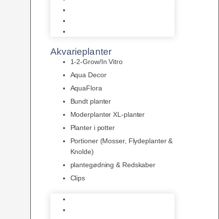
LED
Tilbehør til belysning
Sera LED
Akvarieplanter
1-2-Grow/In Vitro
Aqua Decor
AquaFlora
Bundt planter
Moderplanter XL-planter
Planter i potter
Portioner (Mosser, Flydeplanter &
Knolde)
plantegødning & Redskaber
Clips
1-2-Grow/In Vitro
Aqua Decor