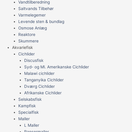
Vandtilberedning
Saltvands Tilbehør
Varmelegemer
Levende sten & bundlag
Osmose Anlæg
Reaktore
Skummere
Akvariefisk
Cichlider
Discusfisk
Syd- og Ml. Amerikanske Cichlider
Malawi cichlider
Tanganyika Cichlider
Dværg Cichlider
Afrikanske Cichlider
Selskabsfisk
Kampfisk
Specialfisk
Maller
L Maller
Pansermaller