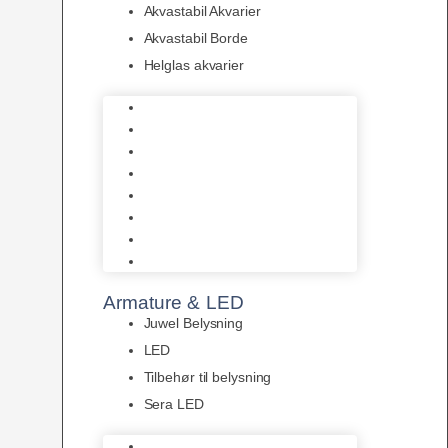
Akvastabil Akvarier
Akvastabil Borde
Helglas akvarier
Juwel Akvarier
AquaMedic
Design Akvarier
Fluval Akvarium
Akvarie Startsæt
Akvastabil Akvarier
Akvastabil Borde
Helglas akvarier
Armature & LED
Juwel Belysning
LED
Tilbehør til belysning
Sera LED
Juwel Belysning