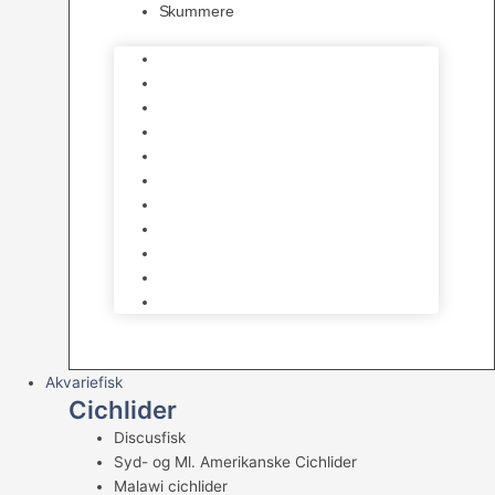
Skummere
Foder – Saltvand
LED Saltvand
Flowpumper
Måleudstyr
Vandtilberedning
Saltvands Tilbehør
Varmelegemer
Levende sten & bundlag
Osmose Anlæg
Reaktore
Skummere
Akvariefisk
Cichlider
Discusfisk
Syd- og Ml. Amerikanske Cichlider
Malawi cichlider