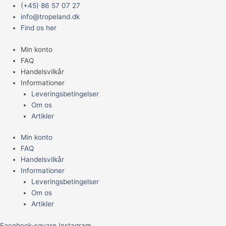
Gå
Main
D&D
(+45) 86 57 07 27
til
Menu
5-
info@tropeland.dk
indholdet
KANTET
Find os her
RING
Min konto
1
FAQ
FLAP
Handelsvilkår
M.KNITRE
Informationer
23CM.
Leveringsbetingelser
ORANGE
Om os
antal
Artikler
Min konto
FAQ
Handelsvilkår
Informationer
Leveringsbetingelser
Om os
Artikler
Facebook-square
Instagram