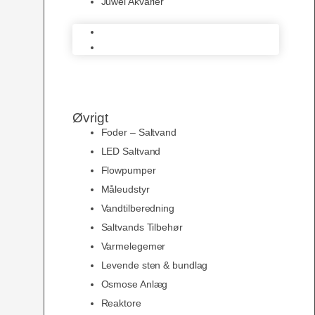
Juwel Akvarier
AquaMedic
Juwel Akvarier
Øvrigt
Foder – Saltvand
LED Saltvand
Flowpumper
Måleudstyr
Vandtilberedning
Saltvands Tilbehør
Varmelegemer
Levende sten & bundlag
Osmose Anlæg
Reaktore