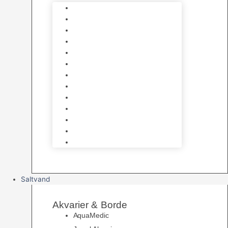
Varmelegemer
Akvarie Bundlag
Dekorationer & Mallehuler
Måleudstyr & testsæt
Vandtilberedning
Algefjerner & Rengøring
CO2 anlæg
Garra Rufa – Doktorfisk
Osmose Anlæg
UV Filtrering
Fittings & Silikone
Fiskenet
Foderautomater
Saltvand
Akvarier & Borde
AquaMedic