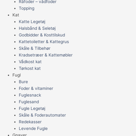
Råfoder – vådfoder
Topping
Kat
Katte Legetøj
Halsbånd & Seletøj
Godbidder & Kosttilskud
Kattetoiletter & Kattegrus
Skåle & Tilbehør
Kradsetræer & Kattemøbler
Vådkost kat
Tørkost kat
Fugl
Bure
Foder & vitaminer
Fuglesnack
Fuglesand
Fugle Legetøj
Skåle & Foderautomater
Redekasser
Levende Fugle
Gnaver