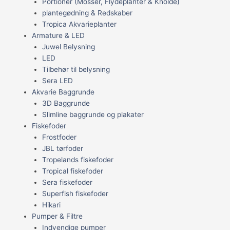
Portioner (Mosser, Flydeplanter & Knolde)
plantegødning & Redskaber
Tropica Akvarieplanter
Armature & LED
Juwel Belysning
LED
Tilbehør til belysning
Sera LED
Akvarie Baggrunde
3D Baggrunde
Slimline baggrunde og plakater
Fiskefoder
Frostfoder
JBL tørfoder
Tropelands fiskefoder
Tropical fiskefoder
Sera fiskefoder
Superfish fiskefoder
Hikari
Pumper & Filtre
Indvendige pumper