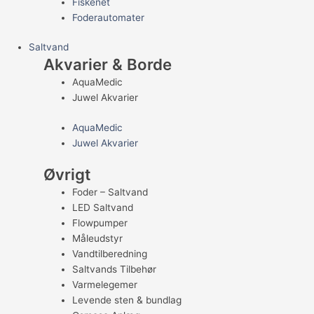
Fiskenet
Foderautomater
Saltvand
Akvarier & Borde
AquaMedic
Juwel Akvarier
AquaMedic
Juwel Akvarier
Øvrigt
Foder – Saltvand
LED Saltvand
Flowpumper
Måleudstyr
Vandtilberedning
Saltvands Tilbehør
Varmelegemer
Levende sten & bundlag