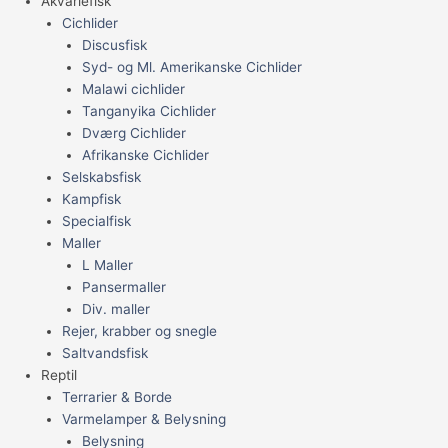
Akvariefisk
Cichlider
Discusfisk
Syd- og Ml. Amerikanske Cichlider
Malawi cichlider
Tanganyika Cichlider
Dværg Cichlider
Afrikanske Cichlider
Selskabsfisk
Kampfisk
Specialfisk
Maller
L Maller
Pansermaller
Div. maller
Rejer, krabber og snegle
Saltvandsfisk
Reptil
Terrarier & Borde
Varmelamper & Belysning
Belysning