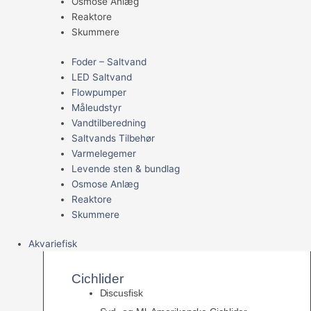
Osmose Anlæg
Reaktore
Skummere
Foder – Saltvand
LED Saltvand
Flowpumper
Måleudstyr
Vandtilberedning
Saltvands Tilbehør
Varmelegemer
Levende sten & bundlag
Osmose Anlæg
Reaktore
Skummere
Akvariefisk
Cichlider
Discusfisk