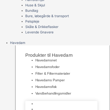
Huse & Skjul
Bundlag
Bure, løbegårde & transport
Pelspleje
Skåle & Drikkeflasker
Levende Gnavere
Havedam
Produkter til Havedam
Havedamsnet
Havedamsfoder
Filter & Filtermaterialer
Havedams Pumper
Havedamsfisk
Vandbehandlingsmidler
Havedamsnet
Havedamsfoder