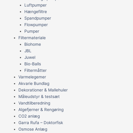
Luftpumper
Hængefiltre
Spandpumper
Flowpumper
Pumper
Filtermateriale
Biohome
JBL
Juwel
Bio-Balls
Filtermåtter
Varmelegemer
Akvarie Bundlag
Dekorationer & Mallehuler
Måleudstyr & testsæt
Vandtilberedning
Algefjerner & Rengøring
CO2 anlæg
Garra Rufa – Doktorfisk
Osmose Anlæg