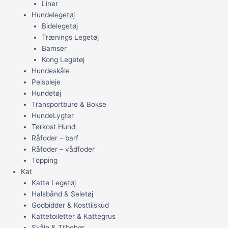
Liner
Hundelegetøj
Bidelegetøj
Trænings Legetøj
Bamser
Kong Legetøj
Hundeskåle
Pelspleje
Hundetøj
Transportbure & Bokse
HundeLygter
Tørkost Hund
Råfoder – barf
Råfoder – vådfoder
Topping
Kat
Katte Legetøj
Halsbånd & Seletøj
Godbidder & Kosttilskud
Kattetoiletter & Kattegrus
Skåle & Tilbehør