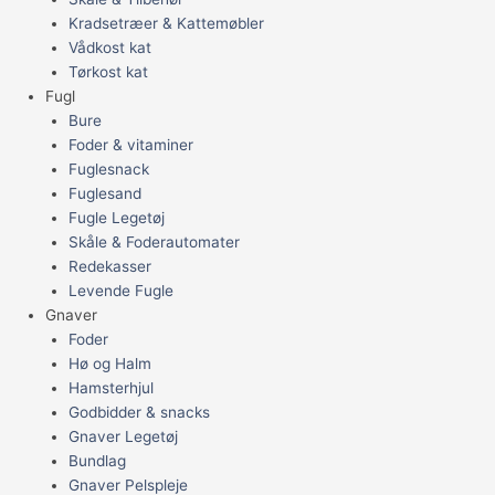
Kradsetræer & Kattemøbler
Vådkost kat
Tørkost kat
Fugl
Bure
Foder & vitaminer
Fuglesnack
Fuglesand
Fugle Legetøj
Skåle & Foderautomater
Redekasser
Levende Fugle
Gnaver
Foder
Hø og Halm
Hamsterhjul
Godbidder & snacks
Gnaver Legetøj
Bundlag
Gnaver Pelspleje