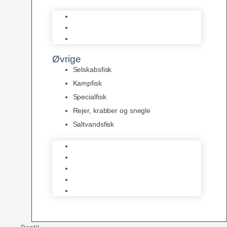
L Maller
Pansermaller
Div. maller
Øvrige
Selskabsfisk
Kampfisk
Specialfisk
Rejer, krabber og snegle
Saltvandsfisk
Selskabsfisk
Kampfisk
Specialfisk
Rejer, krabber og snegle
Saltvandsfisk