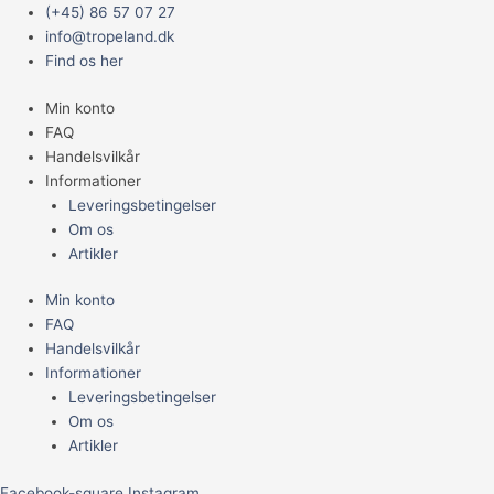
Gå
Main
D&D
(+45) 86 57 07 27
til
Menu
FLODHEST
info@tropeland.dk
indholdet
I
Find os her
CHENILLE
Min konto
30X14CM.
FAQ
BLÅ
Handelsvilkår
antal
Informationer
Leveringsbetingelser
Om os
Artikler
Min konto
FAQ
Handelsvilkår
Informationer
Leveringsbetingelser
Om os
Artikler
Facebook-square
Instagram