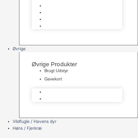
Filter & Filtermaterialer
Havedams Pumper
Havedamsfisk
Vandbehandlingsmidler
Øvrige
Øvrige Produkter
Brugt Udstyr
Gavekort
Brugt Udstyr
Gavekort
Vildfugle / Havens dyr
Høns / Fjerkræ