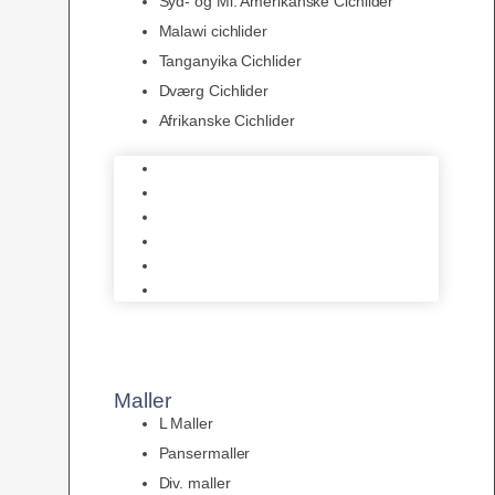
Syd- og Ml. Amerikanske Cichlider
Malawi cichlider
Tanganyika Cichlider
Dværg Cichlider
Afrikanske Cichlider
Discusfisk
Syd- og Ml. Amerikanske Cichlider
Malawi cichlider
Tanganyika Cichlider
Dværg Cichlider
Afrikanske Cichlider
Maller
L Maller
Pansermaller
Div. maller