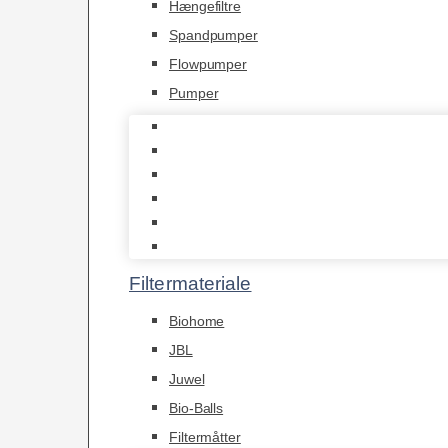
Hængefiltre
Spandpumper
Flowpumper
Pumper
Indvendige pumper
Luftpumper
Hængefiltre
Spandpumper
Flowpumper
Pumper
Filtermateriale
Biohome
JBL
Juwel
Bio-Balls
Filtermåtter