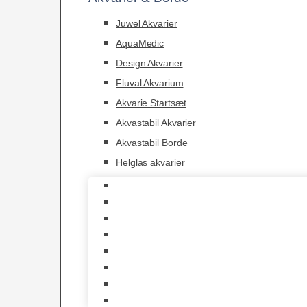
Juwel Akvarier
AquaMedic
Design Akvarier
Fluval Akvarium
Akvarie Startsæt
Akvastabil Akvarier
Akvastabil Borde
Helglas akvarier
Juwel Akvarier
AquaMedic
Design Akvarier
Fluval Akvarium
Akvarie Startsæt
Akvastabil Akvarier
Akvastabil Borde
Helglas akvarier