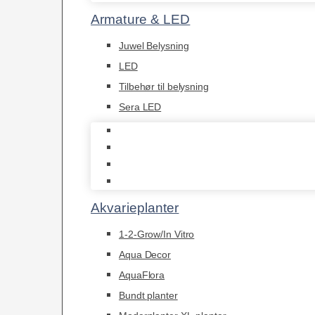
Armature & LED
Juwel Belysning
LED
Tilbehør til belysning
Sera LED
Juwel Belysning
LED
Tilbehør til belysning
Sera LED
Akvarieplanter
1-2-Grow/In Vitro
Aqua Decor
AquaFlora
Bundt planter