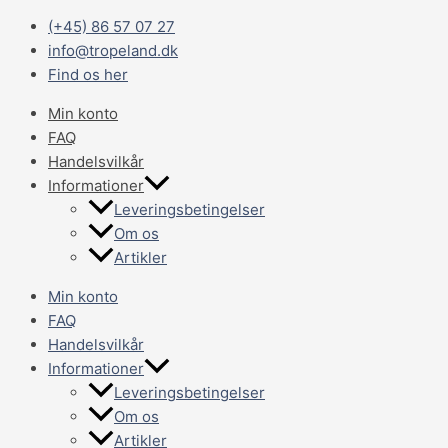
Gå
Main
D&D
(+45) 86 57 07 27
til
Menu
MYRESLUGER
info@tropeland.dk
indholdet
I
Find os her
FLØJL
27X18CM
Min konto
GRÅ
FAQ
antal
Handelsvilkår
Informationer
Leveringsbetingelser
Om os
Artikler
Min konto
FAQ
Handelsvilkår
Informationer
Leveringsbetingelser
Om os
Artikler