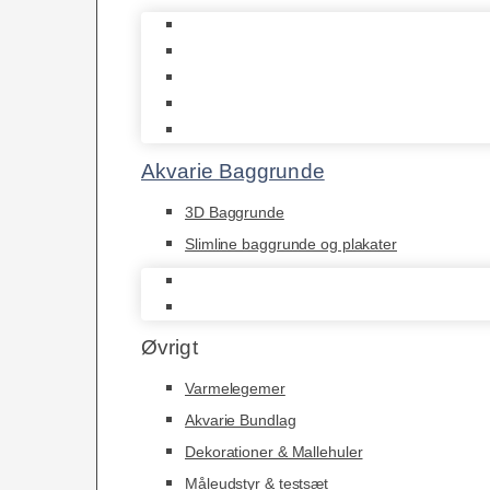
Biohome
JBL
Juwel
Bio-Balls
Filtermåtter
Akvarie Baggrunde
3D Baggrunde
Slimline baggrunde og plakater
3D Baggrunde
Slimline baggrunde og plakater
Øvrigt
Varmelegemer
Akvarie Bundlag
Dekorationer & Mallehuler
Måleudstyr & testsæt