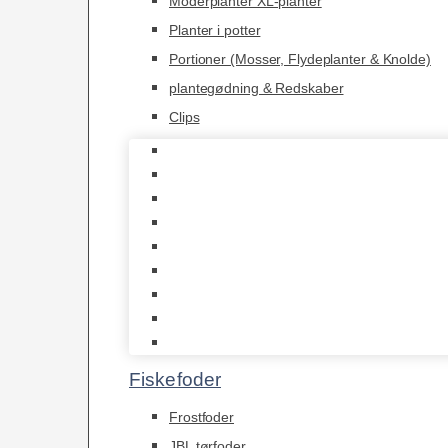
Moderplanter XL-planter
Planter i potter
Portioner (Mosser, Flydeplanter & Knolde)
plantegødning & Redskaber
Clips
1-2-Grow/In Vitro
Aqua Decor
AquaFlora
Bundt planter
Moderplanter XL-planter
Planter i potter
Portioner (Mosser, Flydeplanter & Knolde)
plantegødning & Redskaber
Clips
Fiskefoder
Frostfoder
JBL tørfoder