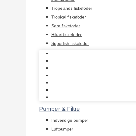
Tropelands fiskefoder
Tropical fiskefoder
Sera fiskefoder
Hikari fiskefoder
Superfish fiskefoder
Frostfoder
JBL tørfoder
Tropelands fiskefoder
Tropical fiskefoder
Sera fiskefoder
Hikari fiskefoder
Superfish fiskefoder
Pumper & Filtre
Indvendige pumper
Luftpumper