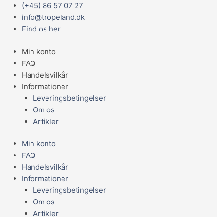
Gå
Main
(+45) 86 57 07 27
D&D
til
Menu
info@tropeland.dk
TOV
indholdet
Find os her
BOLD
M/LØKKE
Min konto
STR.
FAQ
XS
Handelsvilkår
18,5M/
Informationer
Ø10MM.
Leveringsbetingelser
BEIGE
Om os
antal
Artikler
Min konto
FAQ
Handelsvilkår
Informationer
Leveringsbetingelser
Om os
Artikler