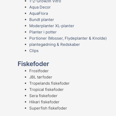
1-2-Grow/In Vitro
Aqua Decor
AquaFlora
Bundt planter
Moderplanter XL-planter
Planter i potter
Portioner (Mosser, Flydeplanter & Knolde)
plantegødning & Redskaber
Clips
Fiskefoder
Frostfoder
JBL tørfoder
Tropelands fiskefoder
Tropical fiskefoder
Sera fiskefoder
Hikari fiskefoder
Superfish fiskefoder