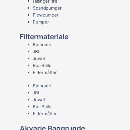
Hængefiltre
Spandpumper
Flowpumper
Pumper
Filtermateriale
Biohome
JBL
Juwel
Bio-Balls
Filtermåtter
Biohome
JBL
Juwel
Bio-Balls
Filtermåtter
Akvarie Baggrunde