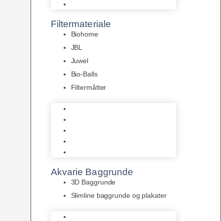
Pumper
Filtermateriale
Biohome
JBL
Juwel
Bio-Balls
Filtermåtter
Biohome
JBL
Juwel
Bio-Balls
Filtermåtter
Akvarie Baggrunde
3D Baggrunde
Slimline baggrunde og plakater
3D Baggrunde