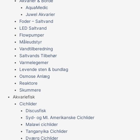
Akvarier & Borde
AquaMedic
Juwel Akvarier
Foder – Saltvand
LED Saltvand
Flowpumper
Måleudstyr
Vandtilberedning
Saltvands Tilbehør
Varmelegemer
Levende sten & bundlag
Osmose Anlæg
Reaktore
Skummere
Akvariefisk
Cichlider
Discusfisk
Syd- og Ml. Amerikanske Cichlider
Malawi cichlider
Tanganyika Cichlider
Dværg Cichlider