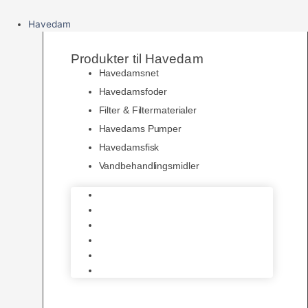
Havedam
Produkter til Havedam
Havedamsnet
Havedamsfoder
Filter & Filtermaterialer
Havedams Pumper
Havedamsfisk
Vandbehandlingsmidler
Havedamsnet
Havedamsfoder
Filter & Filtermaterialer
Havedams Pumper
Havedamsfisk
Vandbehandlingsmidler