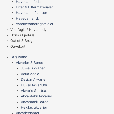
Havedamsfoder
Filter & Filtermaterialer
Havedams Pumper
Havedamsfisk
Vandbehandlingsmidler
Vildtfugle / Havens dyr
Høns / Fjerkræ
Outlet & Brugt
Gavekort
Ferskvand
Akvarier & Borde
Juwel Akvarier
AquaMedic
Design Akvarier
Fluval Akvarium
Akvarie Startsæt
Akvastabil Akvarier
Akvastabil Borde
Helglas akvarier
Akvarieplanter