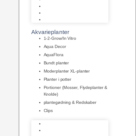
LED
Tilbehør til belysning
Sera LED
Akvarieplanter
1-2-Grow/In Vitro
Aqua Decor
AquaFlora
Bundt planter
Moderplanter XL-planter
Planter i potter
Portioner (Mosser, Flydeplanter &
Knolde)
plantegødning & Redskaber
Clips
1-2-Grow/In Vitro
Aqua Decor