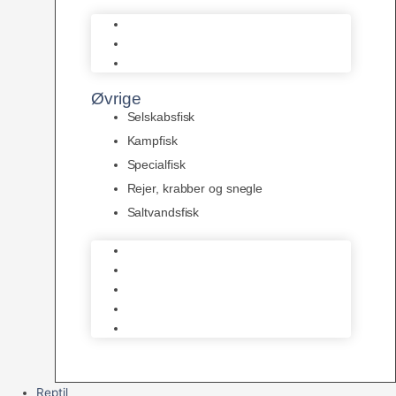
L Maller
Pansermaller
Div. maller
Øvrige
Selskabsfisk
Kampfisk
Specialfisk
Rejer, krabber og snegle
Saltvandsfisk
Selskabsfisk
Kampfisk
Specialfisk
Rejer, krabber og snegle
Saltvandsfisk
Reptil