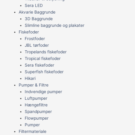
Sera LED
Akvarie Baggrunde
3D Baggrunde
Slimline baggrunde og plakater
Fiskefoder
Frostfoder
JBL tørfoder
Tropelands fiskefoder
Tropical fiskefoder
Sera fiskefoder
Superfish fiskefoder
Hikari
Pumper & Filtre
Indvendige pumper
Luftpumper
Hængefiltre
Spandpumper
Flowpumper
Pumper
Filtermateriale