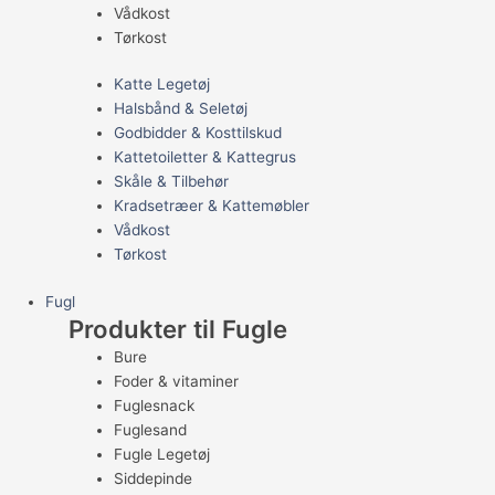
Vådkost
Tørkost
Katte Legetøj
Halsbånd & Seletøj
Godbidder & Kosttilskud
Kattetoiletter & Kattegrus
Skåle & Tilbehør
Kradsetræer & Kattemøbler
Vådkost
Tørkost
Fugl
Produkter til Fugle
Bure
Foder & vitaminer
Fuglesnack
Fuglesand
Fugle Legetøj
Siddepinde