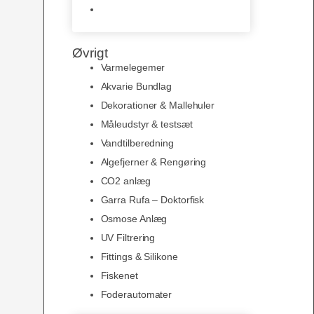
Slimline baggrunde og
plakater
Øvrigt
Varmelegemer
Akvarie Bundlag
Dekorationer & Mallehuler
Måleudstyr & testsæt
Vandtilberedning
Algefjerner & Rengøring
CO2 anlæg
Garra Rufa – Doktorfisk
Osmose Anlæg
UV Filtrering
Fittings & Silikone
Fiskenet
Foderautomater