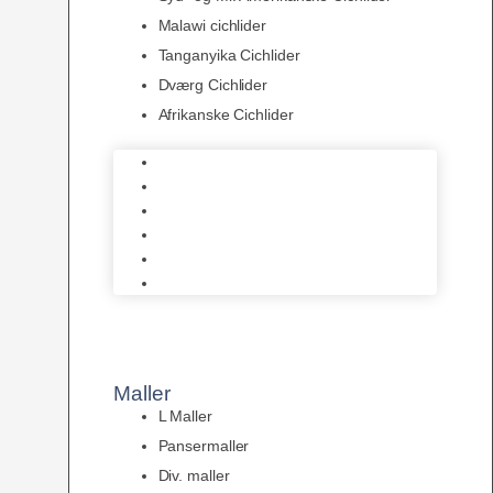
Malawi cichlider
Tanganyika Cichlider
Dværg Cichlider
Afrikanske Cichlider
Discusfisk
Syd- og Ml. Amerikanske Cichlider
Malawi cichlider
Tanganyika Cichlider
Dværg Cichlider
Afrikanske Cichlider
Maller
L Maller
Pansermaller
Div. maller