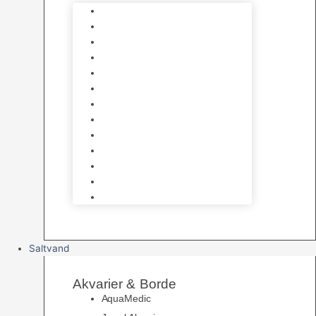
Varmelegemer
Akvarie Bundlag
Dekorationer & Mallehuler
Måleudstyr & testsæt
Vandtilberedning
Algefjerner & Rengøring
CO2 anlæg
Garra Rufa – Doktorfisk
Osmose Anlæg
UV Filtrering
Fittings & Silikone
Fiskenet
Foderautomater
Saltvand
Akvarier & Borde
AquaMedic