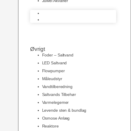
Juwel Akvarier
AquaMedic
Juwel Akvarier
Øvrigt
Foder – Saltvand
LED Saltvand
Flowpumper
Måleudstyr
Vandtilberedning
Saltvands Tilbehør
Varmelegemer
Levende sten & bundlag
Osmose Anlæg
Reaktore