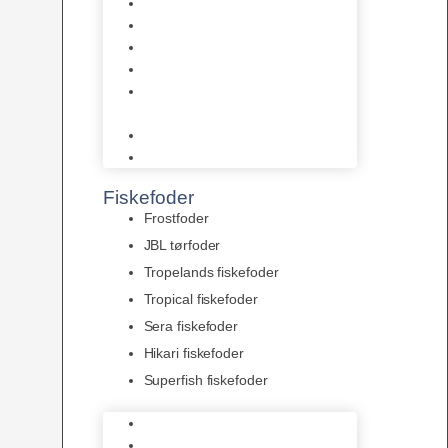
AquaFlora
Bundt planter
Moderplanter XL-planter
Planter i potter
Portioner (Mosser, Flydeplanter
& Knolde)
plantegødning & Redskaber
Clips
Fiskefoder
Frostfoder
JBL tørfoder
Tropelands fiskefoder
Tropical fiskefoder
Sera fiskefoder
Hikari fiskefoder
Superfish fiskefoder
Frostfoder
JBL tørfoder