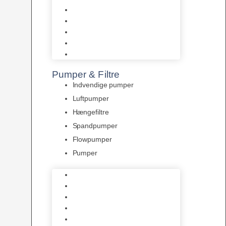
Tropelands fiskefoder
Tropical fiskefoder
Sera fiskefoder
Hikari fiskefoder
Superfish fiskefoder
Pumper & Filtre
Indvendige pumper
Luftpumper
Hængefiltre
Spandpumper
Flowpumper
Pumper
Indvendige pumper
Luftpumper
Hængefiltre
Spandpumper
Flowpumper