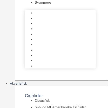
Skummere
Foder – Saltvand
LED Saltvand
Flowpumper
Måleudstyr
Vandtilberedning
Saltvands Tilbehør
Varmelegemer
Levende sten & bundlag
Osmose Anlæg
Reaktore
Skummere
Akvariefisk
Cichlider
Discusfisk
Syd- og Ml. Amerikanske Cichlider