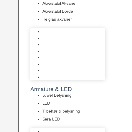
Akvastabil Akvarier
Akvastabil Borde
Helglas akvarier
Juwel Akvarier
AquaMedic
Design Akvarier
Fluval Akvarium
Akvarie Startsæt
Akvastabil Akvarier
Akvastabil Borde
Helglas akvarier
Armature & LED
Juwel Belysning
LED
Tilbehør til belysning
Sera LED
Juwel Belysning