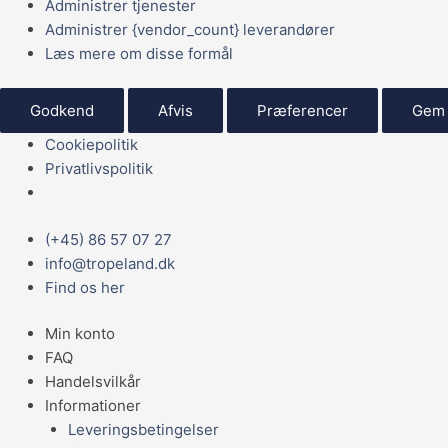
Administrer tjenester
Administrer {vendor_count} leverandører
Læs mere om disse formål
Godkend
Afvis
Præferencer
Gem 
Cookiepolitik
Privatlivspolitik
Main
(+45) 86 57 07 27
ECO
Menu
info@tropeland.dk
PIND
Find os her
M/REB
29X6,5X6,5
Min konto
CM.
FAQ
antal
Handelsvilkår
Informationer
Leveringsbetingelser