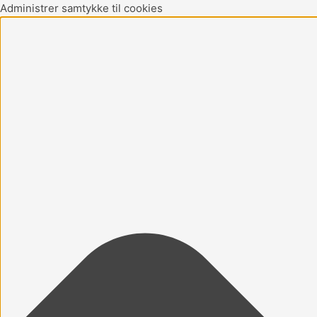
Gå
Marketing
Statistikker
Præferencer
Funktionsdygtig
Administrer samtykke til cookies
til
indholdet