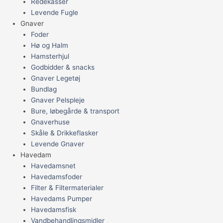
Redekasser
Levende Fugle
Gnaver
Foder
Hø og Halm
Hamsterhjul
Godbidder & snacks
Gnaver Legetøj
Bundlag
Gnaver Pelspleje
Bure, løbegårde & transport
Gnaverhuse
Skåle & Drikkeflasker
Levende Gnaver
Havedam
Havedamsnet
Havedamsfoder
Filter & Filtermaterialer
Havedams Pumper
Havedamsfisk
Vandbehandlingsmidler