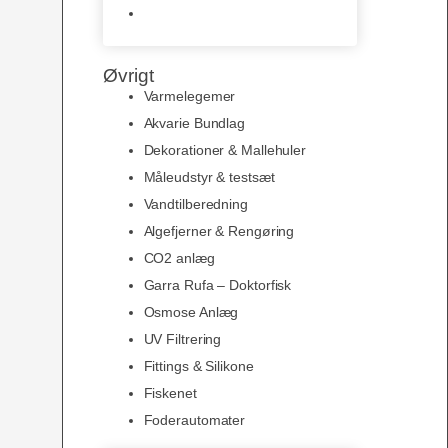
Slimline baggrunde og
plakater
Øvrigt
Varmelegemer
Akvarie Bundlag
Dekorationer & Mallehuler
Måleudstyr & testsæt
Vandtilberedning
Algefjerner & Rengøring
CO2 anlæg
Garra Rufa – Doktorfisk
Osmose Anlæg
UV Filtrering
Fittings & Silikone
Fiskenet
Foderautomater