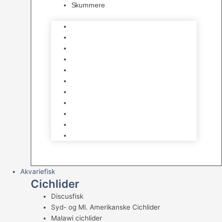
Skummere
Foder – Saltvand
LED Saltvand
Flowpumper
Måleudstyr
Vandtilberedning
Saltvands Tilbehør
Varmelegemer
Levende sten & bundlag
Osmose Anlæg
Reaktore
Skummere
Akvariefisk
Cichlider
Discusfisk
Syd- og Ml. Amerikanske Cichlider
Malawi cichlider