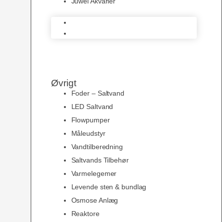
Juwel Akvarier
AquaMedic
Juwel Akvarier
Øvrigt
Foder – Saltvand
LED Saltvand
Flowpumper
Måleudstyr
Vandtilberedning
Saltvands Tilbehør
Varmelegemer
Levende sten & bundlag
Osmose Anlæg
Reaktore