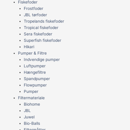
Fiskefoder
Frostfoder
JBL tørfoder
Tropelands fiskefoder
Tropical fiskefoder
Sera fiskefoder
Superfish fiskefoder
Hikari
Pumper & Filtre
Indvendige pumper
Luftpumper
Hængefiltre
Spandpumper
Flowpumper
Pumper
Filtermateriale
Biohome
JBL
Juwel
Bio-Balls
Filtermåtter