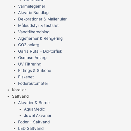
Varmelegemer
Akvarie Bundlag
Dekorationer & Mallehuler
Måleudstyr & testsæt
Vandtilberedning
Algefjerner & Rengøring
CO2 anlæg
Garra Rufa – Doktorfisk
Osmose Anlæg
UV Filtrering
Fittings & Silikone
Fiskenet
Foderautomater
Koraller
Saltvand
Akvarier & Borde
AquaMedic
Juwel Akvarier
Foder – Saltvand
LED Saltvand