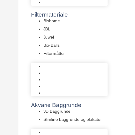
Pumper
Filtermateriale
Biohome
JBL
Juwel
Bio-Balls
Filtermåtter
Biohome
JBL
Juwel
Bio-Balls
Filtermåtter
Akvarie Baggrunde
3D Baggrunde
Slimline baggrunde og plakater
3D Baggrunde