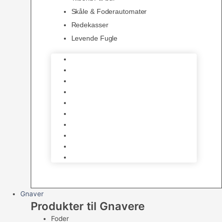
Skåle & Foderautomater
Redekasser
Levende Fugle
Bure
Foder & vitaminer
Fuglesnack
Fuglesand
Fugle Legetøj
Siddepinde
Tilbehør til bur
Skåle & Foderautomater
Redekasser
Levende Fugle
Gnaver
Produkter til Gnavere
Foder