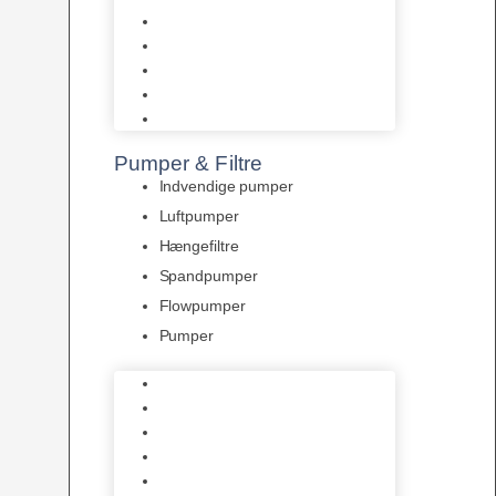
Tropelands fiskefoder
Tropical fiskefoder
Sera fiskefoder
Hikari fiskefoder
Superfish fiskefoder
Pumper & Filtre
Indvendige pumper
Luftpumper
Hængefiltre
Spandpumper
Flowpumper
Pumper
Indvendige pumper
Luftpumper
Hængefiltre
Spandpumper
Flowpumper