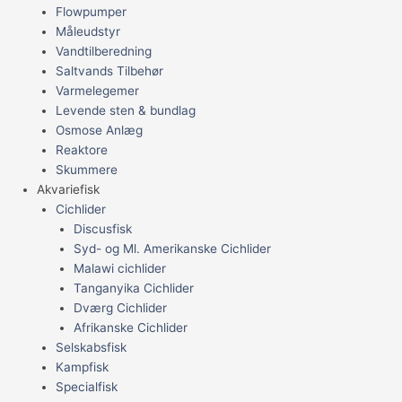
Flowpumper
Måleudstyr
Vandtilberedning
Saltvands Tilbehør
Varmelegemer
Levende sten & bundlag
Osmose Anlæg
Reaktore
Skummere
Akvariefisk
Cichlider
Discusfisk
Syd- og Ml. Amerikanske Cichlider
Malawi cichlider
Tanganyika Cichlider
Dværg Cichlider
Afrikanske Cichlider
Selskabsfisk
Kampfisk
Specialfisk