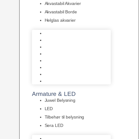
Akvastabil Akvarier
Akvastabil Borde
Helglas akvarier
Juwel Akvarier
AquaMedic
Design Akvarier
Fluval Akvarium
Akvarie Startsæt
Akvastabil Akvarier
Akvastabil Borde
Helglas akvarier
Armature & LED
Juwel Belysning
LED
Tilbehør til belysning
Sera LED
Juwel Belysning