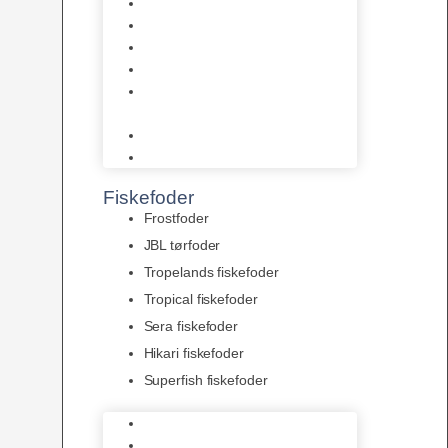
AquaFlora
Bundt planter
Moderplanter XL-planter
Planter i potter
Portioner (Mosser, Flydeplanter
& Knolde)
plantegødning & Redskaber
Clips
Fiskefoder
Frostfoder
JBL tørfoder
Tropelands fiskefoder
Tropical fiskefoder
Sera fiskefoder
Hikari fiskefoder
Superfish fiskefoder
Frostfoder
JBL tørfoder