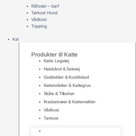
Råfoder – barf
Tørkost Hund
Vådkost
Topping
Kat
Produkter til Katte
Katte Legetøj
Halsbånd & Seletøj
Godbidder & Kosttilskud
Kattetoiletter & Kattegrus
Skåle & Tilbehør
Kradsetræer & Kattemøbler
Vådkost
Tørkost
Katte Legetøj