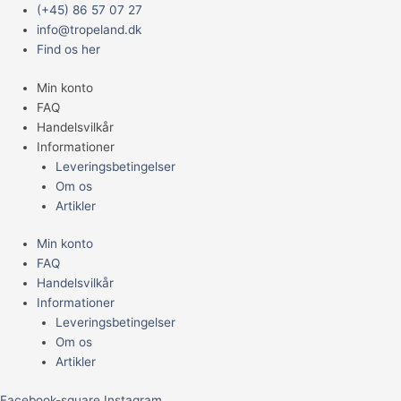
Gå
Main
PLYS
(+45) 86 57 07 27
til
Menu
FRØ
info@tropeland.dk
indholdet
SILLY
Find os her
16X30X7
Min konto
CM
FAQ
GRØN
Handelsvilkår
M/PIV
Informationer
antal
Leveringsbetingelser
Om os
Artikler
Min konto
FAQ
Handelsvilkår
Informationer
Leveringsbetingelser
Om os
Artikler
Facebook-square
Instagram