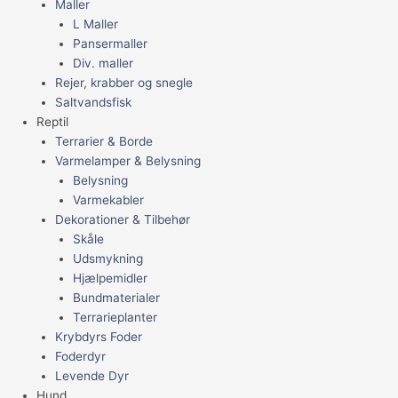
Maller
L Maller
Pansermaller
Div. maller
Rejer, krabber og snegle
Saltvandsfisk
Reptil
Terrarier & Borde
Varmelamper & Belysning
Belysning
Varmekabler
Dekorationer & Tilbehør
Skåle
Udsmykning
Hjælpemidler
Bundmaterialer
Terrarieplanter
Krybdyrs Foder
Foderdyr
Levende Dyr
Hund