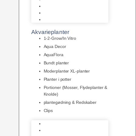
LED
Tilbehør til belysning
Sera LED
Akvarieplanter
1-2-Grow/In Vitro
Aqua Decor
AquaFlora
Bundt planter
Moderplanter XL-planter
Planter i potter
Portioner (Mosser, Flydeplanter &
Knolde)
plantegødning & Redskaber
Clips
1-2-Grow/In Vitro
Aqua Decor