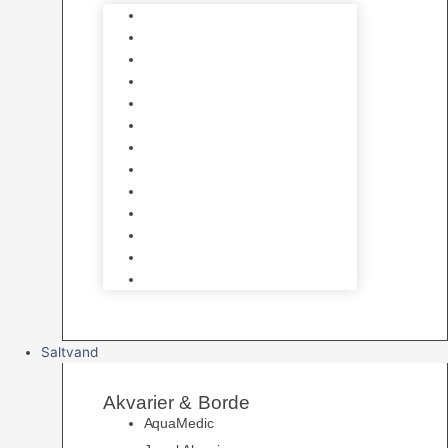
Varmelegemer
Akvarie Bundlag
Dekorationer & Mallehuler
Måleudstyr & testsæt
Vandtilberedning
Algefjerner & Rengøring
CO2 anlæg
Garra Rufa – Doktorfisk
Osmose Anlæg
UV Filtrering
Fittings & Silikone
Fiskenet
Foderautomater
Saltvand
Akvarier & Borde
AquaMedic