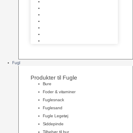
Halsbånd & Seletøj
Godbidder & Kosttilskud
Kattetoiletter & Kattegrus
Skåle & Tilbehør
Kradsetræer & Kattemøbler
Vådkost
Tørkost
Fugl
Produkter til Fugle
Bure
Foder & vitaminer
Fuglesnack
Fuglesand
Fugle Legetøj
Siddepinde
Tilbehør til bur