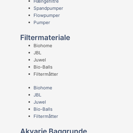
Hængefiltre
Spandpumper
Flowpumper
Pumper
Filtermateriale
Biohome
JBL
Juwel
Bio-Balls
Filtermåtter
Biohome
JBL
Juwel
Bio-Balls
Filtermåtter
Akvarie Baggrunde