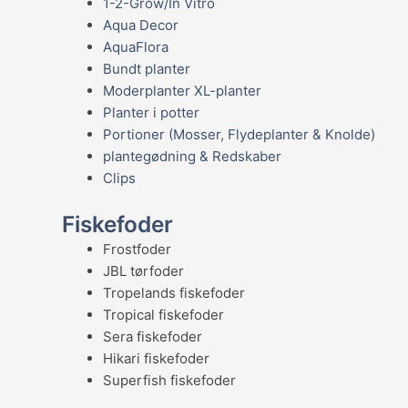
1-2-Grow/In Vitro
Aqua Decor
AquaFlora
Bundt planter
Moderplanter XL-planter
Planter i potter
Portioner (Mosser, Flydeplanter & Knolde)
plantegødning & Redskaber
Clips
Fiskefoder
Frostfoder
JBL tørfoder
Tropelands fiskefoder
Tropical fiskefoder
Sera fiskefoder
Hikari fiskefoder
Superfish fiskefoder