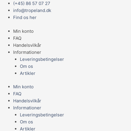
Gå
Main
(+45) 86 57 07 27
MIM
til
Menu
info@tropeland.dk
VARIOCAGE
indholdet
Find os her
M
BURDUBBEL00383
Min konto
antal
FAQ
Handelsvilkår
Informationer
Leveringsbetingelser
Om os
Artikler
Min konto
FAQ
Handelsvilkår
Informationer
Leveringsbetingelser
Om os
Artikler