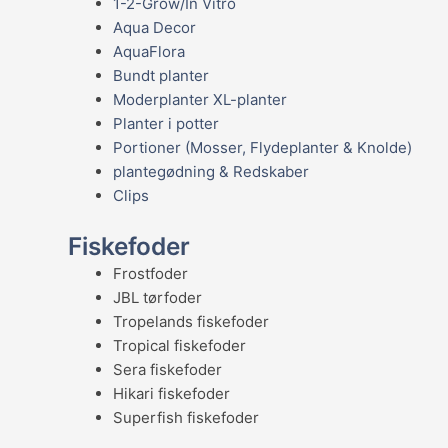
1-2-Grow/In Vitro
Aqua Decor
AquaFlora
Bundt planter
Moderplanter XL-planter
Planter i potter
Portioner (Mosser, Flydeplanter & Knolde)
plantegødning & Redskaber
Clips
Fiskefoder
Frostfoder
JBL tørfoder
Tropelands fiskefoder
Tropical fiskefoder
Sera fiskefoder
Hikari fiskefoder
Superfish fiskefoder