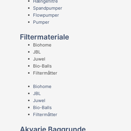
Hængefiltre
Spandpumper
Flowpumper
Pumper
Filtermateriale
Biohome
JBL
Juwel
Bio-Balls
Filtermåtter
Biohome
JBL
Juwel
Bio-Balls
Filtermåtter
Akvarie Baggrunde