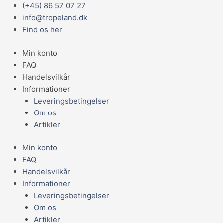
Gå
Main
(+45) 86 57 07 27
MIM
til
Menu
info@tropeland.dk
VARIOCAGE
indholdet
Find os her
MAXIMUM
BUR
Min konto
ENKEL
FAQ
00381
Handelsvilkår
antal
Informationer
Leveringsbetingelser
Om os
Artikler
Min konto
FAQ
Handelsvilkår
Informationer
Leveringsbetingelser
Om os
Artikler