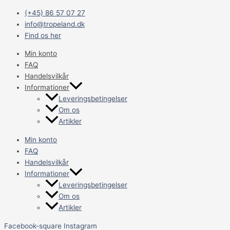
Gå
Main
MIM
(+45) 86 57 07 27
til
Menu
VARIOCAGE
info@tropeland.dk
indholdet
SL
Find os her
BURENKEL
00363
Min konto
antal
FAQ
Handelsvilkår
Informationer
Leveringsbetingelser
Om os
Artikler
Min konto
FAQ
Handelsvilkår
Informationer
Leveringsbetingelser
Om os
Artikler
Facebook-square
Instagram