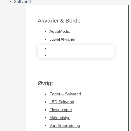
Saltvand
Akvarier & Borde
AquaMedic
Juwel Akvarier
AquaMedic
Juwel Akvarier
Øvrigt
Foder – Saltvand
LED Saltvand
Flowpumper
Måleudstyr
Vandtilberedning