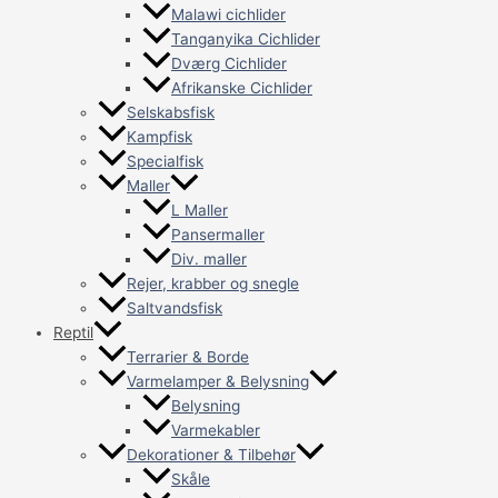
Malawi cichlider
Tanganyika Cichlider
Dværg Cichlider
Afrikanske Cichlider
Selskabsfisk
Kampfisk
Specialfisk
Maller
L Maller
Pansermaller
Div. maller
Rejer, krabber og snegle
Saltvandsfisk
Reptil
Terrarier & Borde
Varmelamper & Belysning
Belysning
Varmekabler
Dekorationer & Tilbehør
Skåle