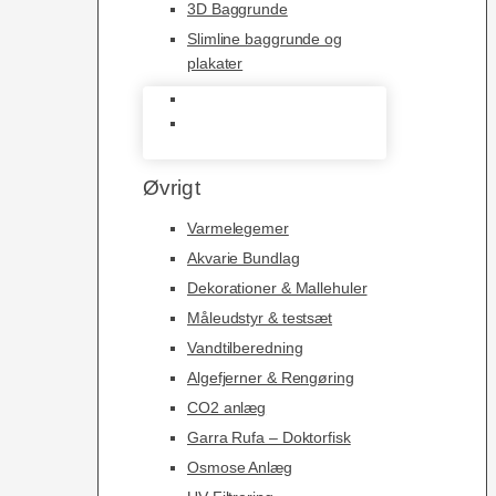
3D Baggrunde
Slimline baggrunde og
plakater
3D Baggrunde
Slimline baggrunde og
plakater
Øvrigt
Varmelegemer
Akvarie Bundlag
Dekorationer & Mallehuler
Måleudstyr & testsæt
Vandtilberedning
Algefjerner & Rengøring
CO2 anlæg
Garra Rufa – Doktorfisk
Osmose Anlæg