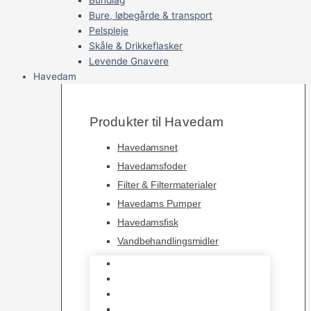
Bure, løbegårde & transport
Pelspleje
Skåle & Drikkeflasker
Levende Gnavere
Havedam
Produkter til Havedam
Havedamsnet
Havedamsfoder
Filter & Filtermaterialer
Havedams Pumper
Havedamsfisk
Vandbehandlingsmidler
Havedamsnet
Havedamsfoder
Filter & Filtermaterialer
Havedams Pumper