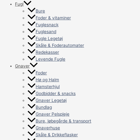
Fugl
Bure
Foder & vitaminer
Fuglesnack
Fuglesand
Fugle Legetøj
Skåle & Foderautomater
Redekasser
Levende Fugle
Gnaver
Foder
Hø og Halm
Hamsterhjul
Godbidder & snacks
Gnaver Legetøj
Bundlag
Gnaver Pelspleje
Bure, løbegårde & transport
Gnaverhuse
Skåle & Drikkeflasker