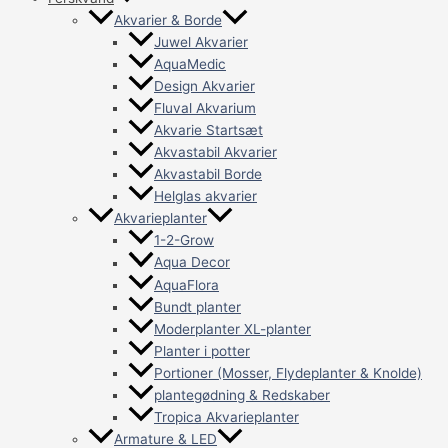
Akvarier & Borde
Juwel Akvarier
AquaMedic
Design Akvarier
Fluval Akvarium
Akvarie Startsæt
Akvastabil Akvarier
Akvastabil Borde
Helglas akvarier
Akvarieplanter
1-2-Grow
Aqua Decor
AquaFlora
Bundt planter
Moderplanter XL-planter
Planter i potter
Portioner (Mosser, Flydeplanter & Knolde)
plantegødning & Redskaber
Tropica Akvarieplanter
Armature & LED