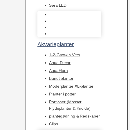
Sera LED
Juwel Belysning
LED
Tilbehør til belysning
Sera LED
Akvarieplanter
1-2-Grow/In Vitro
Aqua Decor
AquaFlora
Bundt planter
Moderplanter XL-planter
Planter i potter
Portioner (Mosser,
Flydeplanter & Knolde)
plantegødning & Redskaber
Clips