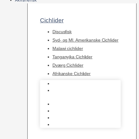
Cichlider
Discusfisk
Syd- og Ml. Amerikanske Cichlider
Malawi cichlider
Tanganyika Cichlider
Dværg Cichlider
Afrikanske Cichlider
Discusfisk
Syd- og Ml. Amerikanske
Cichlider
Malawi cichlider
Tanganyika Cichlider
Dværg Cichlider
Afrikanske Cichlider