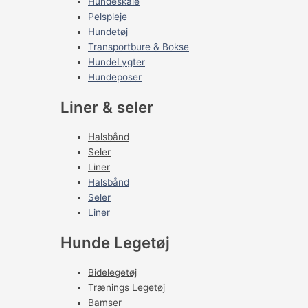
Hundeskåle
Pelspleje
Hundetøj
Transportbure & Bokse
HundeLygter
Hundeposer
Liner & seler
Halsbånd
Seler
Liner
Halsbånd
Seler
Liner
Hunde Legetøj
Bidelegetøj
Trænings Legetøj
Bamser