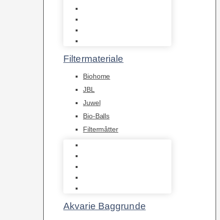
Hængefiltre
Spandpumper
Flowpumper
Pumper
Filtermateriale
Biohome
JBL
Juwel
Bio-Balls
Filtermåtter
Biohome
JBL
Juwel
Bio-Balls
Filtermåtter
Akvarie Baggrunde