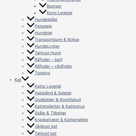
Bamser
Kong Legetøj
Hundeskåle
Pelspleje
Hundetøj
Transportbure & Bokse
HundeLygter
Tørkost Hund
Råfoder – barf
Råfoder – vådfoder
Topping
Kat
Katte Legetøj
Halsbånd & Seletøj
Godbidder & Kosttilskud
Kattetoiletter & Kattegrus
Skåle & Tilbehør
Kradsetræer & Kattemøbler
Vådkost kat
Tørkost kat