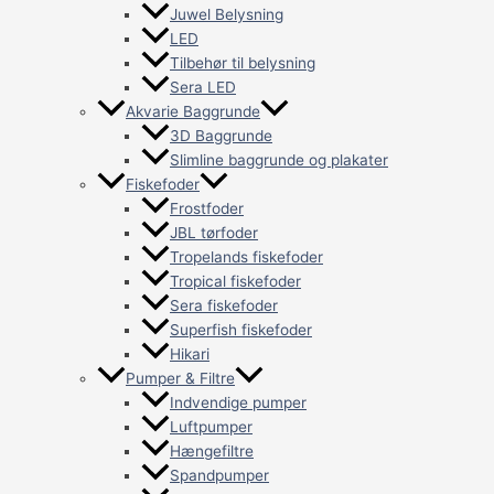
Juwel Belysning
LED
Tilbehør til belysning
Sera LED
Akvarie Baggrunde
3D Baggrunde
Slimline baggrunde og plakater
Fiskefoder
Frostfoder
JBL tørfoder
Tropelands fiskefoder
Tropical fiskefoder
Sera fiskefoder
Superfish fiskefoder
Hikari
Pumper & Filtre
Indvendige pumper
Luftpumper
Hængefiltre
Spandpumper