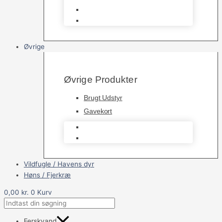
Havedamsfisk
Vandbehandlingsmidler
Øvrige
Øvrige Produkter
Brugt Udstyr
Gavekort
Brugt Udstyr
Gavekort
Vildfugle / Havens dyr
Høns / Fjerkræ
0,00
kr.
0
Kurv
Ferskvand