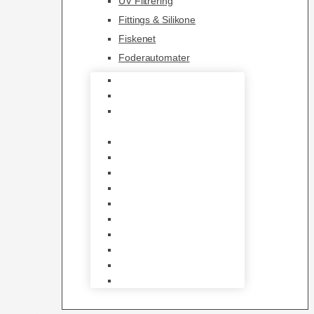
UV Filtrering
Fittings & Silikone
Fiskenet
Foderautomater
Varmelegemer
Akvarie Bundlag
Dekorationer &
Mallehuler
Måleudstyr & testsæt
Vandtilberedning
Algefjerner & Rengøring
CO2 anlæg
Garra Rufa – Doktorfisk
Osmose Anlæg
UV Filtrering
Fittings & Silikone
Fiskenet
Foderautomater