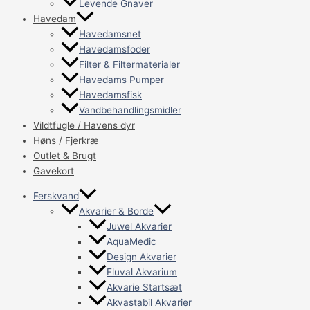
Levende Gnaver
Havedam
Havedamsnet
Havedamsfoder
Filter & Filtermaterialer
Havedams Pumper
Havedamsfisk
Vandbehandlingsmidler
Vildtfugle / Havens dyr
Høns / Fjerkræ
Outlet & Brugt
Gavekort
Ferskvand
Akvarier & Borde
Juwel Akvarier
AquaMedic
Design Akvarier
Fluval Akvarium
Akvarie Startsæt
Akvastabil Akvarier