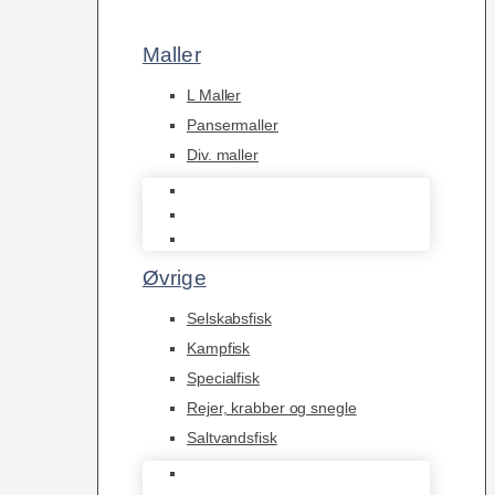
Maller
L Maller
Pansermaller
Div. maller
L Maller
Pansermaller
Div. maller
Øvrige
Selskabsfisk
Kampfisk
Specialfisk
Rejer, krabber og snegle
Saltvandsfisk
Selskabsfisk