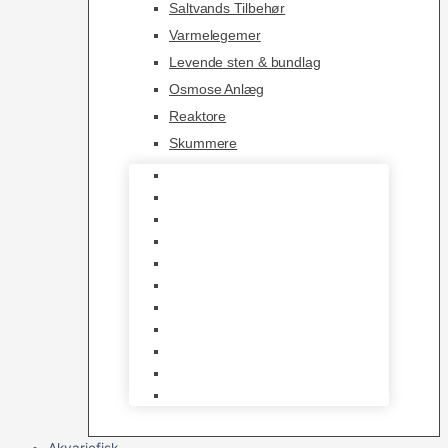
Saltvands Tilbehør
Varmelegemer
Levende sten & bundlag
Osmose Anlæg
Reaktore
Skummere
Foder – Saltvand
LED Saltvand
Flowpumper
Måleudstyr
Vandtilberedning
Saltvands Tilbehør
Varmelegemer
Levende sten & bundlag
Osmose Anlæg
Reaktore
Skummere
Akvariefisk