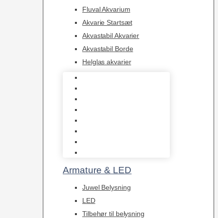
Fluval Akvarium
Akvarie Startsæt
Akvastabil Akvarier
Akvastabil Borde
Helglas akvarier
Juwel Akvarier
AquaMedic
Design Akvarier
Fluval Akvarium
Akvarie Startsæt
Akvastabil Akvarier
Akvastabil Borde
Helglas akvarier
Armature & LED
Juwel Belysning
LED
Tilbehør til belysning