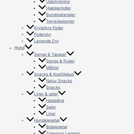
Udsmykning
Hjælpemidler
Bundmaterialer
Terrarieplanter
Krybdyrs Foder
Foderdyr
Levende Dyr
Hund
Senge & Tæpper
Senge & Puder
Måtter
Snacks & Kosttilskud
Natur Snacks
Snacks
Liner & seler
Halsbånd
Seler
Liner
Hundelegetøj
Bidelegetøj
Trænings Legetøj