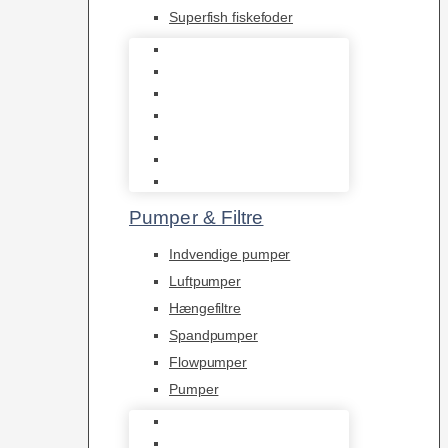
Superfish fiskefoder
Frostfoder
JBL tørfoder
Tropelands fiskefoder
Tropical fiskefoder
Sera fiskefoder
Hikari fiskefoder
Superfish fiskefoder
Pumper & Filtre
Indvendige pumper
Luftpumper
Hængefiltre
Spandpumper
Flowpumper
Pumper
Indvendige pumper
Luftpumper