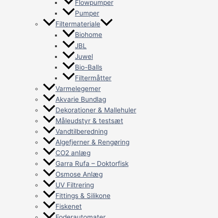
Flowpumper
Pumper
Filtermateriale
Biohome
JBL
Juwel
Bio-Balls
Filtermåtter
Varmelegemer
Akvarie Bundlag
Dekorationer & Mallehuler
Måleudstyr & testsæt
Vandtilberedning
Algefjerner & Rengøring
CO2 anlæg
Garra Rufa – Doktorfisk
Osmose Anlæg
UV Filtrering
Fittings & Silikone
Fiskenet
Foderautomater