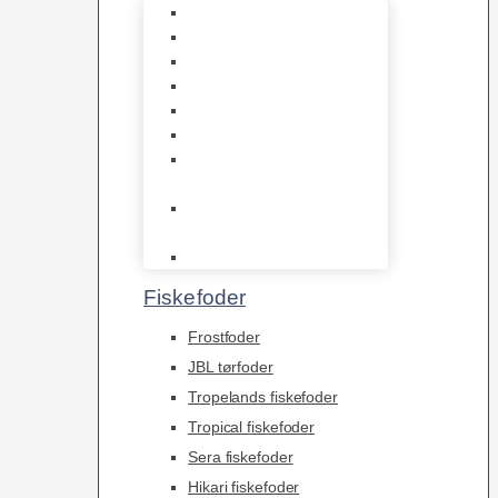
1-2-Grow/In Vitro
Aqua Decor
AquaFlora
Bundt planter
Moderplanter XL-planter
Planter i potter
Portioner (Mosser,
Flydeplanter & Knolde)
plantegødning &
Redskaber
Clips
Fiskefoder
Frostfoder
JBL tørfoder
Tropelands fiskefoder
Tropical fiskefoder
Sera fiskefoder
Hikari fiskefoder