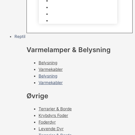
Kampfisk
Specialfisk
Rejer, krabber og snegle
Saltvandsfisk
Reptil
Varmelamper & Belysning
Belysning
Varmekabler
Belysning
Varmekabler
Øvrige
Terrarier & Borde
Krybdyrs Foder
Foderdyr
Levende Dyr