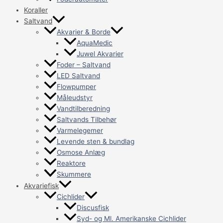
Koraller
Saltvand
Akvarier & Borde
AquaMedic
Juwel Akvarier
Foder – Saltvand
LED Saltvand
Flowpumper
Måleudstyr
Vandtilberedning
Saltvands Tilbehør
Varmelegemer
Levende sten & bundlag
Osmose Anlæg
Reaktore
Skummere
Akvariefisk
Cichlider
Discusfisk
Syd- og Ml. Amerikanske Cichlider