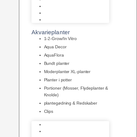
LED
Tilbehør til belysning
Sera LED
Akvarieplanter
1-2-Grow/In Vitro
Aqua Decor
AquaFlora
Bundt planter
Moderplanter XL-planter
Planter i potter
Portioner (Mosser, Flydeplanter &
Knolde)
plantegødning & Redskaber
Clips
1-2-Grow/In Vitro
Aqua Decor