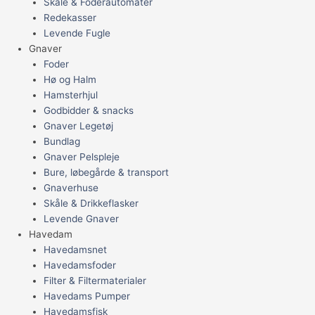
Skåle & Foderautomater
Redekasser
Levende Fugle
Gnaver
Foder
Hø og Halm
Hamsterhjul
Godbidder & snacks
Gnaver Legetøj
Bundlag
Gnaver Pelspleje
Bure, løbegårde & transport
Gnaverhuse
Skåle & Drikkeflasker
Levende Gnaver
Havedam
Havedamsnet
Havedamsfoder
Filter & Filtermaterialer
Havedams Pumper
Havedamsfisk