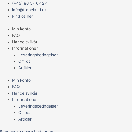
Gå
Main
Kampfisk
(+45) 86 57 07 27
til
Menu
han,
info@tropeland.dk
indholdet
Dumbo
Find os her
antal
Min konto
FAQ
Handelsvilkår
Informationer
Leveringsbetingelser
Om os
Artikler
Min konto
FAQ
Handelsvilkår
Informationer
Leveringsbetingelser
Om os
Artikler
Facebook-square
Instagram