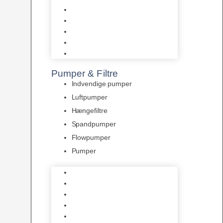
Tropelands fiskefoder
Tropical fiskefoder
Sera fiskefoder
Hikari fiskefoder
Superfish fiskefoder
Pumper & Filtre
Indvendige pumper
Luftpumper
Hængefiltre
Spandpumper
Flowpumper
Pumper
Indvendige pumper
Luftpumper
Hængefiltre
Spandpumper
Flowpumper