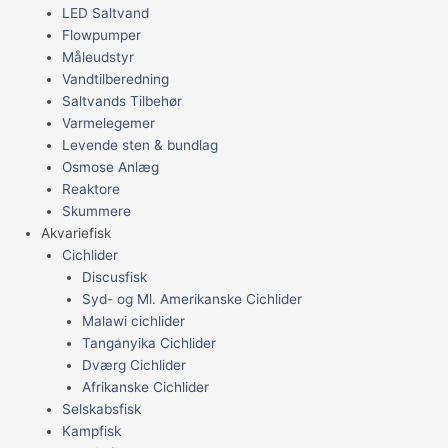
LED Saltvand
Flowpumper
Måleudstyr
Vandtilberedning
Saltvands Tilbehør
Varmelegemer
Levende sten & bundlag
Osmose Anlæg
Reaktore
Skummere
Akvariefisk
Cichlider
Discusfisk
Syd- og Ml. Amerikanske Cichlider
Malawi cichlider
Tanganyika Cichlider
Dværg Cichlider
Afrikanske Cichlider
Selskabsfisk
Kampfisk