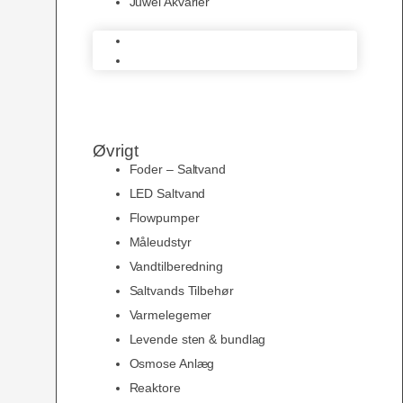
Juwel Akvarier
AquaMedic
Juwel Akvarier
Øvrigt
Foder – Saltvand
LED Saltvand
Flowpumper
Måleudstyr
Vandtilberedning
Saltvands Tilbehør
Varmelegemer
Levende sten & bundlag
Osmose Anlæg
Reaktore