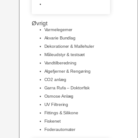
Slimline baggrunde og
plakater
Øvrigt
Varmelegemer
Akvarie Bundlag
Dekorationer & Mallehuler
Måleudstyr & testsæt
Vandtilberedning
Algefjerner & Rengøring
CO2 anlæg
Garra Rufa – Doktorfisk
Osmose Anlæg
UV Filtrering
Fittings & Silikone
Fiskenet
Foderautomater