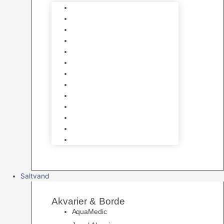
Varmelegemer
Akvarie Bundlag
Dekorationer & Mallehuler
Måleudstyr & testsæt
Vandtilberedning
Algefjerner & Rengøring
CO2 anlæg
Garra Rufa – Doktorfisk
Osmose Anlæg
UV Filtrering
Fittings & Silikone
Fiskenet
Foderautomater
Saltvand
Akvarier & Borde
AquaMedic