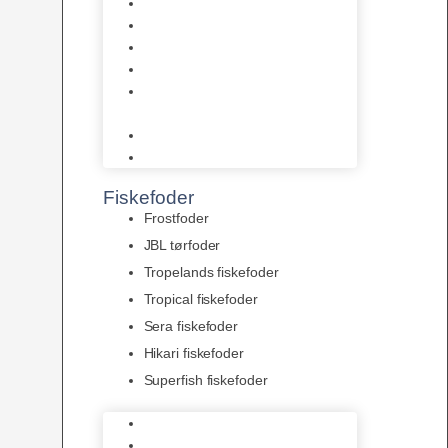
AquaFlora
Bundt planter
Moderplanter XL-planter
Planter i potter
Portioner (Mosser, Flydeplanter
& Knolde)
plantegødning & Redskaber
Clips
Fiskefoder
Frostfoder
JBL tørfoder
Tropelands fiskefoder
Tropical fiskefoder
Sera fiskefoder
Hikari fiskefoder
Superfish fiskefoder
Frostfoder
JBL tørfoder