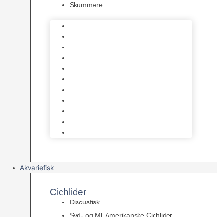
Skummere
Foder – Saltvand
LED Saltvand
Flowpumper
Måleudstyr
Vandtilberedning
Saltvands Tilbehør
Varmelegemer
Levende sten & bundlag
Osmose Anlæg
Reaktore
Skummere
Akvariefisk
Cichlider
Discusfisk
Syd- og Ml. Amerikanske Cichlider