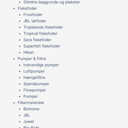
Slimline baggrunde og plakater
Fiskefoder
Frostfoder
JBL tørfoder
Tropelands fiskefoder
Tropical fiskefoder
Sera fiskefoder
Superfish fiskefoder
Hikari
Pumper & Filtre
Indvendige pumper
Luftpumper
Hængefiltre
Spandpumper
Flowpumper
Pumper
Filtermateriale
Biohome
JBL
Juwel
Bio-Balls