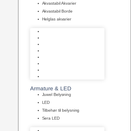
Akvastabil Akvarier
Akvastabil Borde
Helglas akvarier
Juwel Akvarier
AquaMedic
Design Akvarier
Fluval Akvarium
Akvarie Startsæt
Akvastabil Akvarier
Akvastabil Borde
Helglas akvarier
Armature & LED
Juwel Belysning
LED
Tilbehør til belysning
Sera LED
Juwel Belysning