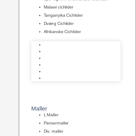
Malawi cichlider
Tanganyika Cichlider
Dværg Cichlider
Afrikanske Cichlider
Discusfisk
Syd- og Ml. Amerikanske Cichlider
Malawi cichlider
Tanganyika Cichlider
Dværg Cichlider
Afrikanske Cichlider
Maller
L Maller
Pansermaller
Div. maller