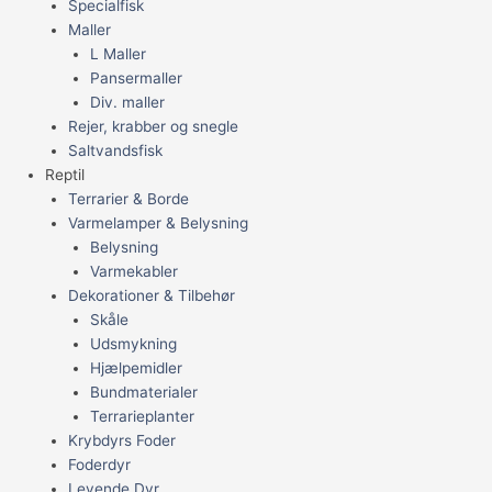
Specialfisk
Maller
L Maller
Pansermaller
Div. maller
Rejer, krabber og snegle
Saltvandsfisk
Reptil
Terrarier & Borde
Varmelamper & Belysning
Belysning
Varmekabler
Dekorationer & Tilbehør
Skåle
Udsmykning
Hjælpemidler
Bundmaterialer
Terrarieplanter
Krybdyrs Foder
Foderdyr
Levende Dyr