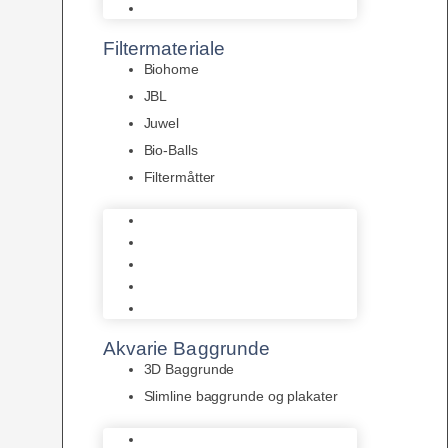
Pumper
Filtermateriale
Biohome
JBL
Juwel
Bio-Balls
Filtermåtter
Biohome
JBL
Juwel
Bio-Balls
Filtermåtter
Akvarie Baggrunde
3D Baggrunde
Slimline baggrunde og plakater
3D Baggrunde