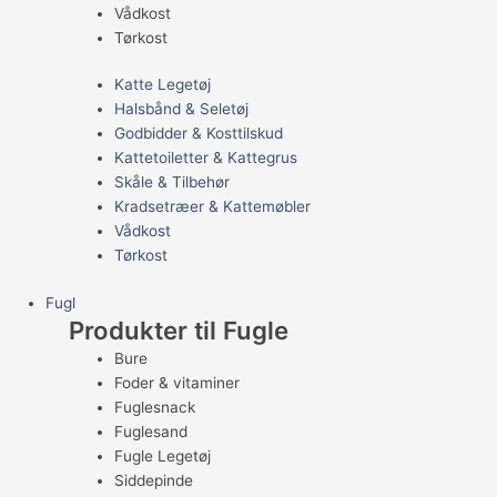
Vådkost
Tørkost
Katte Legetøj
Halsbånd & Seletøj
Godbidder & Kosttilskud
Kattetoiletter & Kattegrus
Skåle & Tilbehør
Kradsetræer & Kattemøbler
Vådkost
Tørkost
Fugl
Produkter til Fugle
Bure
Foder & vitaminer
Fuglesnack
Fuglesand
Fugle Legetøj
Siddepinde