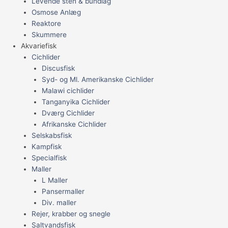
Levende sten & bundlag
Osmose Anlæg
Reaktore
Skummere
Akvariefisk
Cichlider
Discusfisk
Syd- og Ml. Amerikanske Cichlider
Malawi cichlider
Tanganyika Cichlider
Dværg Cichlider
Afrikanske Cichlider
Selskabsfisk
Kampfisk
Specialfisk
Maller
L Maller
Pansermaller
Div. maller
Rejer, krabber og snegle
Saltvandsfisk