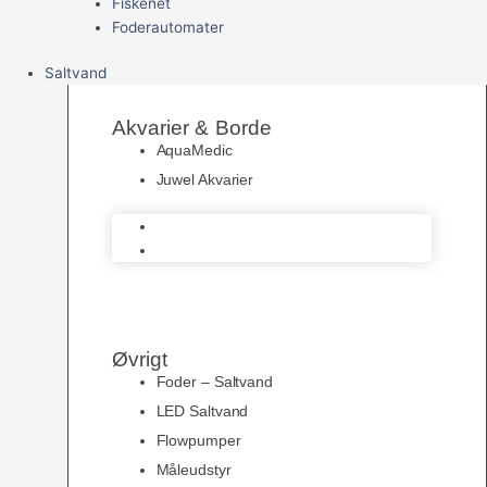
Fiskenet
Foderautomater
Saltvand
Akvarier & Borde
AquaMedic
Juwel Akvarier
AquaMedic
Juwel Akvarier
Øvrigt
Foder – Saltvand
LED Saltvand
Flowpumper
Måleudstyr