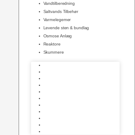
Vandtilberedning
Saltvands Tilbehør
Varmelegemer
Levende sten & bundlag
Osmose Anlæg
Reaktore
Skummere
Foder – Saltvand
LED Saltvand
Flowpumper
Måleudstyr
Vandtilberedning
Saltvands Tilbehør
Varmelegemer
Levende sten & bundlag
Osmose Anlæg
Reaktore
Skummere