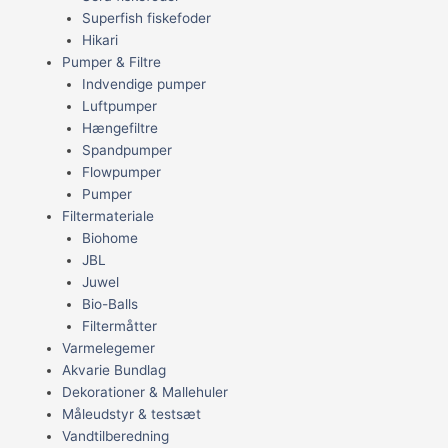
Superfish fiskefoder
Hikari
Pumper & Filtre
Indvendige pumper
Luftpumper
Hængefiltre
Spandpumper
Flowpumper
Pumper
Filtermateriale
Biohome
JBL
Juwel
Bio-Balls
Filtermåtter
Varmelegemer
Akvarie Bundlag
Dekorationer & Mallehuler
Måleudstyr & testsæt
Vandtilberedning