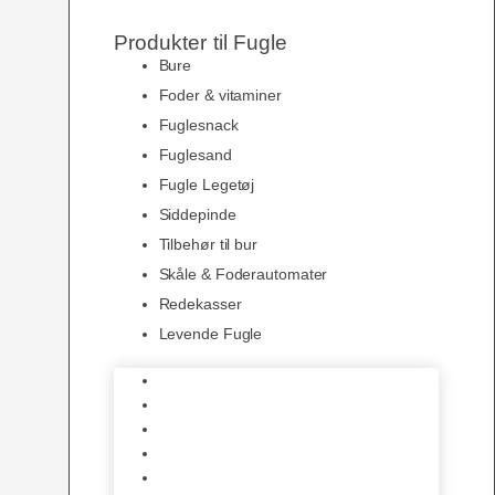
Produkter til Fugle
Bure
Foder & vitaminer
Fuglesnack
Fuglesand
Fugle Legetøj
Siddepinde
Tilbehør til bur
Skåle & Foderautomater
Redekasser
Levende Fugle
Bure
Foder & vitaminer
Fuglesnack
Fuglesand
Fugle Legetøj