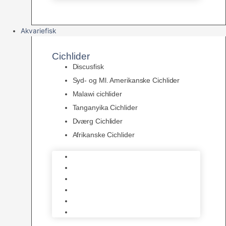
Akvariefisk
Cichlider
Discusfisk
Syd- og Ml. Amerikanske Cichlider
Malawi cichlider
Tanganyika Cichlider
Dværg Cichlider
Afrikanske Cichlider
Discusfisk
Syd- og Ml. Amerikanske Cichlider
Malawi cichlider
Tanganyika Cichlider
Dværg Cichlider
Afrikanske Cichlider