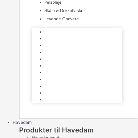
Pelspleje
Skåle & Drikkeflasker
Levende Gnavere
Foder
Hø og Halm
Godbidder & Snacks
Legetøj
Hamsterhjul
Huse & Skjul
Bundlag
Bure, løbegårde & transport
Pelspleje
Skåle & Drikkeflasker
Levende Gnavere
Havedam
Produkter til Havedam
Havedamsnet