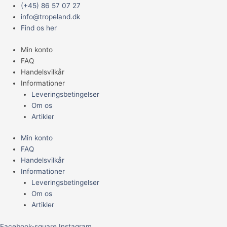
Gå
Main
(+45) 86 57 07 27
til
Menu
info@tropeland.dk
indholdet
Find os her
Min konto
FAQ
Handelsvilkår
Informationer
Leveringsbetingelser
Om os
Artikler
Min konto
FAQ
Handelsvilkår
Informationer
Leveringsbetingelser
Om os
Artikler
Facebook-square
Instagram