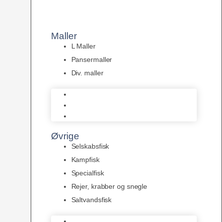
Maller
L Maller
Pansermaller
Div. maller
L Maller
Pansermaller
Div. maller
Øvrige
Selskabsfisk
Kampfisk
Specialfisk
Rejer, krabber og snegle
Saltvandsfisk
Selskabsfisk