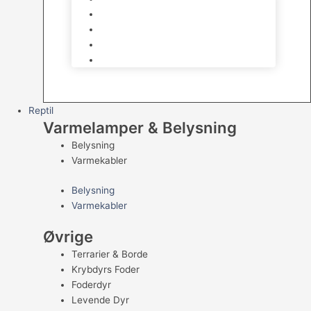
Kampfisk
Specialfisk
Rejer, krabber og snegle
Saltvandsfisk
Reptil
Varmelamper & Belysning
Belysning
Varmekabler
Belysning
Varmekabler
Øvrige
Terrarier & Borde
Krybdyrs Foder
Foderdyr
Levende Dyr