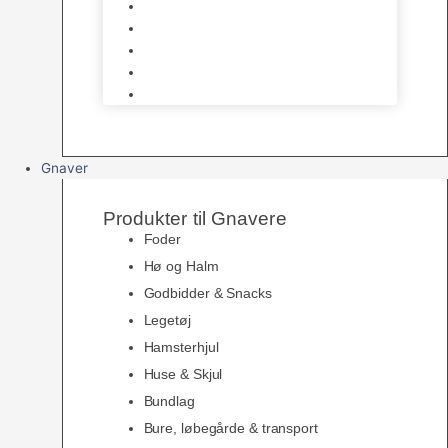
Siddepinde
Tilbehør til bur
Skåle & Foderautomater
Redekasser
Levende Fugle
Gnaver
Produkter til Gnavere
Foder
Hø og Halm
Godbidder & Snacks
Legetøj
Hamsterhjul
Huse & Skjul
Bundlag
Bure, løbegårde & transport