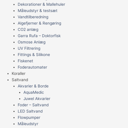
Dekorationer & Mallehuler
Måleudstyr & testsæt
Vandtilberedning
Algefjerner & Rengøring
CO2 anlæg
Garra Rufa – Doktorfisk
Osmose Anlæg
UV Filtrering
Fittings & Silikone
Fiskenet
Foderautomater
Koraller
Saltvand
Akvarier & Borde
AquaMedic
Juwel Akvarier
Foder – Saltvand
LED Saltvand
Flowpumper
Måleudstyr