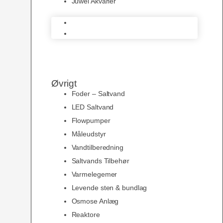
Juwel Akvarier
AquaMedic
Juwel Akvarier
Øvrigt
Foder – Saltvand
LED Saltvand
Flowpumper
Måleudstyr
Vandtilberedning
Saltvands Tilbehør
Varmelegemer
Levende sten & bundlag
Osmose Anlæg
Reaktore