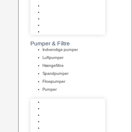
Tropelands fiskefoder
Tropical fiskefoder
Sera fiskefoder
Hikari fiskefoder
Superfish fiskefoder
Pumper & Filtre
Indvendige pumper
Luftpumper
Hængefiltre
Spandpumper
Flowpumper
Pumper
Indvendige pumper
Luftpumper
Hængefiltre
Spandpumper
Flowpumper