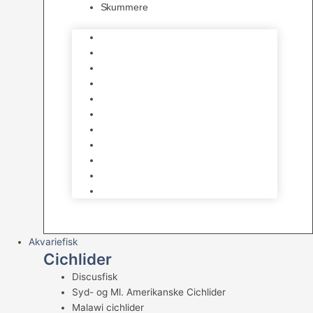
Skummere
Foder – Saltvand
LED Saltvand
Flowpumper
Måleudstyr
Vandtilberedning
Saltvands Tilbehør
Varmelegemer
Levende sten & bundlag
Osmose Anlæg
Reaktore
Skummere
Akvariefisk
Cichlider
Discusfisk
Syd- og Ml. Amerikanske Cichlider
Malawi cichlider