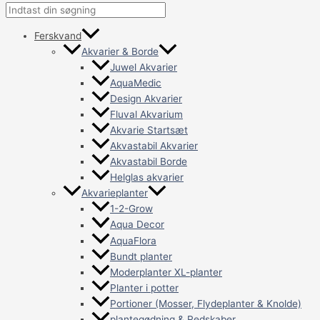
Ferskvand
Akvarier & Borde
Juwel Akvarier
AquaMedic
Design Akvarier
Fluval Akvarium
Akvarie Startsæt
Akvastabil Akvarier
Akvastabil Borde
Helglas akvarier
Akvarieplanter
1-2-Grow
Aqua Decor
AquaFlora
Bundt planter
Moderplanter XL-planter
Planter i potter
Portioner (Mosser, Flydeplanter & Knolde)
plantegødning & Redskaber