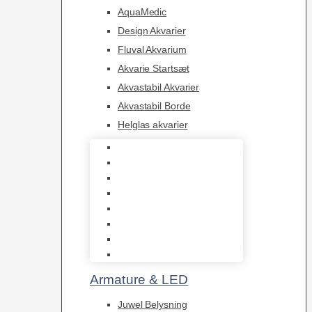
AquaMedic
Design Akvarier
Fluval Akvarium
Akvarie Startsæt
Akvastabil Akvarier
Akvastabil Borde
Helglas akvarier
Juwel Akvarier
AquaMedic
Design Akvarier
Fluval Akvarium
Akvarie Startsæt
Akvastabil Akvarier
Akvastabil Borde
Helglas akvarier
Armature & LED
Juwel Belysning