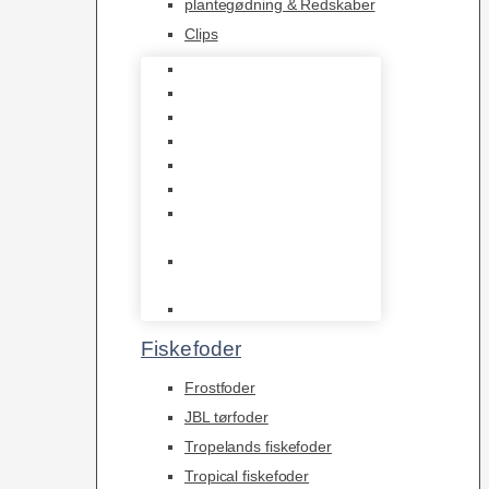
plantegødning & Redskaber
Clips
1-2-Grow/In Vitro
Aqua Decor
AquaFlora
Bundt planter
Moderplanter XL-planter
Planter i potter
Portioner (Mosser,
Flydeplanter & Knolde)
plantegødning &
Redskaber
Clips
Fiskefoder
Frostfoder
JBL tørfoder
Tropelands fiskefoder
Tropical fiskefoder