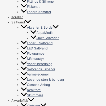
Fittings & Silikone
Fiskenet
Foderautomater
Koraller
Saltvand
Akvarier & Borde
AquaMedic
Juwel Akvarier
Foder – Saltvand
LED Saltvand
Flowpumper
Måleudstyr
Vandtilberedning
Saltvands Tilbehør
Varmelegemer
Levende sten & bundlag
Osmose Anlæg
Reaktore
Skummere
Akvariefisk
Cichlider