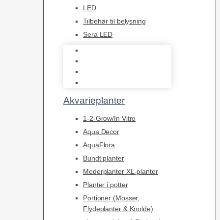
LED
Tilbehør til belysning
Sera LED
Juwel Belysning
LED
Tilbehør til belysning
Sera LED
Akvarieplanter
1-2-Grow/In Vitro
Aqua Decor
AquaFlora
Bundt planter
Moderplanter XL-planter
Planter i potter
Portioner (Mosser,
Flydeplanter & Knolde)