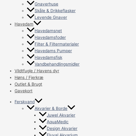
Gnaverhuse
Skåle & Drikkeflasker
Levende Gnaver
Havedam
Havedamsnet
Havedamsfoder
Filter & Filtermaterialer
Havedams Pumper
Havedamsfisk
Vandbehandlingsmidler
Vildtfugle / Havens dyr
Høns / Fjerkræ
Outlet & Brugt
Gavekort
Ferskvand
Akvarier & Borde
Juwel Akvarier
AquaMedic
Design Akvarier
Fluval Akvarium