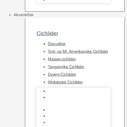
Akvariefisk
Cichlider
Discusfisk
Syd- og Ml. Amerikanske Cichlider
Malawi cichlider
Tanganyika Cichlider
Dværg Cichlider
Afrikanske Cichlider
Discusfisk
Syd- og Ml. Amerikanske
Cichlider
Malawi cichlider
Tanganyika Cichlider
Dværg Cichlider