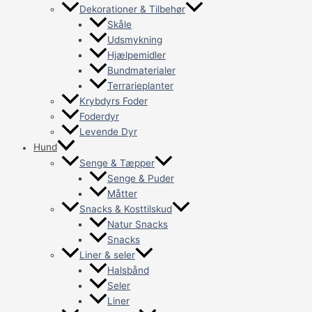
Dekorationer & Tilbehør
Skåle
Udsmykning
Hjælpemidler
Bundmaterialer
Terrarieplanter
Krybdyrs Foder
Foderdyr
Levende Dyr
Hund
Senge & Tæpper
Senge & Puder
Måtter
Snacks & Kosttilskud
Natur Snacks
Snacks
Liner & seler
Halsbånd
Seler
Liner