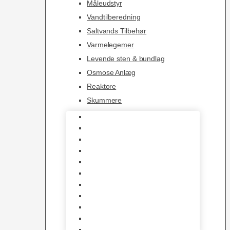
Måleudstyr
Vandtilberedning
Saltvands Tilbehør
Varmelegemer
Levende sten & bundlag
Osmose Anlæg
Reaktore
Skummere
Foder – Saltvand
LED Saltvand
Flowpumper
Måleudstyr
Vandtilberedning
Saltvands Tilbehør
Varmelegemer
Levende sten & bundlag
Osmose Anlæg
Reaktore
Skummere