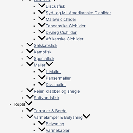
Discusfisk
Syd- og Ml. Amerikanske Cichlider
Malawi cichlider
Tanganyika Cichlider
Dværg Cichlider
Afrikanske Cichlider
Selskabsfisk
Kampfisk
Specialfisk
Maller
L Maller
Pansermaller
Div. maller
Rejer, krabber og snegle
Saltvandsfisk
Reptil
Terrarier & Borde
Varmelamper & Belysning
Belysning
Varmekabler