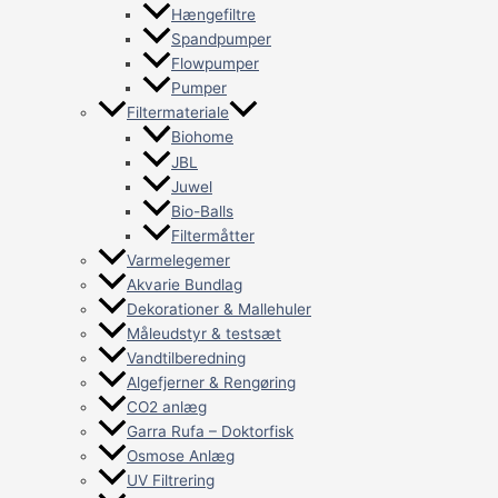
Hængefiltre
Spandpumper
Flowpumper
Pumper
Filtermateriale
Biohome
JBL
Juwel
Bio-Balls
Filtermåtter
Varmelegemer
Akvarie Bundlag
Dekorationer & Mallehuler
Måleudstyr & testsæt
Vandtilberedning
Algefjerner & Rengøring
CO2 anlæg
Garra Rufa – Doktorfisk
Osmose Anlæg
UV Filtrering