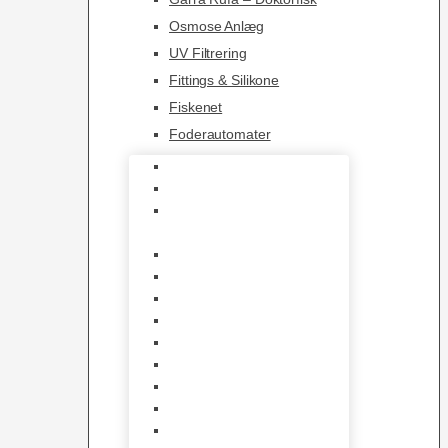
Osmose Anlæg
UV Filtrering
Fittings & Silikone
Fiskenet
Foderautomater
Varmelegemer
Akvarie Bundlag
Dekorationer &
Mallehuler
Måleudstyr & testsæt
Vandtilberedning
Algefjerner & Rengøring
CO2 anlæg
Garra Rufa – Doktorfisk
Osmose Anlæg
UV Filtrering
Fittings & Silikone
Fiskenet