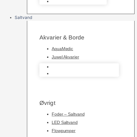
Foderautomater
Saltvand
Akvarier & Borde
AquaMedic
Juwel Akvarier
AquaMedic
Juwel Akvarier
Øvrigt
Foder – Saltvand
LED Saltvand
Flowpumper