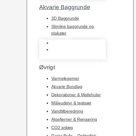
Akvarie Baggrunde
3D Baggrunde
Slimline baggrunde og
plakater
3D Baggrunde
Slimline baggrunde og
plakater
Øvrigt
Varmelegemer
Akvarie Bundlag
Dekorationer & Mallehuler
Måleudstyr & testsæt
Vandtilberedning
Algefjerner & Rengøring
CO2 anlæg
Garra Rufa – Doktorfisk