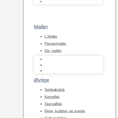
Afrikanske Cichlider
Maller
L Maller
Pansermaller
Div. maller
L Maller
Pansermaller
Div. maller
Øvrige
Selskabsfisk
Kampfisk
Specialfisk
Rejer, krabber og snegle