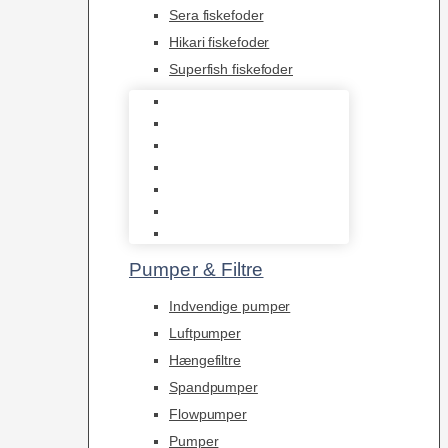
Sera fiskefoder
Hikari fiskefoder
Superfish fiskefoder
Frostfoder
JBL tørfoder
Tropelands fiskefoder
Tropical fiskefoder
Sera fiskefoder
Hikari fiskefoder
Superfish fiskefoder
Pumper & Filtre
Indvendige pumper
Luftpumper
Hængefiltre
Spandpumper
Flowpumper
Pumper