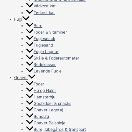
Vådkost kat
Tørkost kat
Fugl
Bure
Foder & vitaminer
Fuglesnack
Fuglesand
Fugle Legetøj
Skåle & Foderautomater
Redekasser
Levende Fugle
Gnaver
Foder
Hø og Halm
Hamsterhjul
Godbidder & snacks
Gnaver Legetøj
Bundlag
Gnaver Pelspleje
Bure, løbegårde & transport