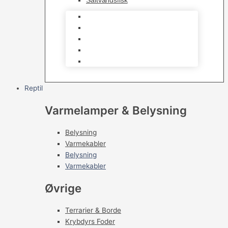
Saltvandsfisk
Selskabsfisk
Kampfisk
Specialfisk
Rejer, krabber og snegle
Saltvandsfisk
Reptil
Varmelamper & Belysning
Belysning
Varmekabler
Belysning
Varmekabler
Øvrige
Terrarier & Borde
Krybdyrs Foder