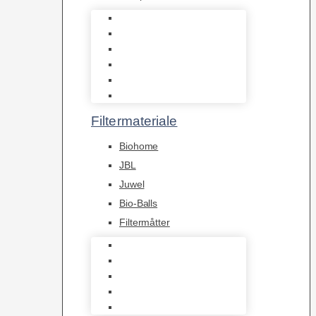
Indvendige pumper
Luftpumper
Hængefiltre
Spandpumper
Flowpumper
Pumper
Filtermateriale
Biohome
JBL
Juwel
Bio-Balls
Filtermåtter
Biohome
JBL
Juwel
Bio-Balls
Filtermåtter