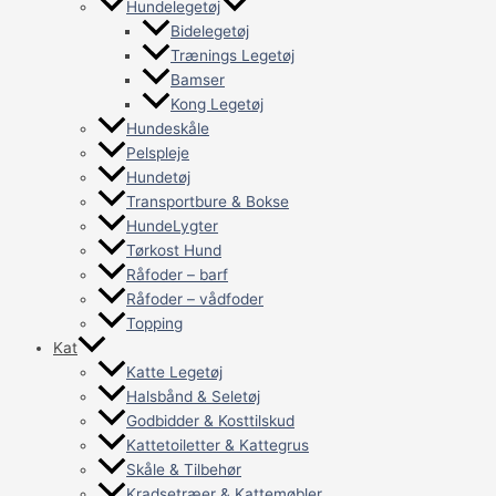
Hundelegetøj
Bidelegetøj
Trænings Legetøj
Bamser
Kong Legetøj
Hundeskåle
Pelspleje
Hundetøj
Transportbure & Bokse
HundeLygter
Tørkost Hund
Råfoder – barf
Råfoder – vådfoder
Topping
Kat
Katte Legetøj
Halsbånd & Seletøj
Godbidder & Kosttilskud
Kattetoiletter & Kattegrus
Skåle & Tilbehør
Kradsetræer & Kattemøbler