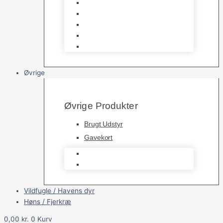
Havedamsfoder
Filter & Filtermaterialer
Havedams Pumper
Havedamsfisk
Vandbehandlingsmidler
Øvrige
Øvrige Produkter
Brugt Udstyr
Gavekort
Brugt Udstyr
Gavekort
Vildfugle / Havens dyr
Høns / Fjerkræ
0,00
kr.
0
Kurv