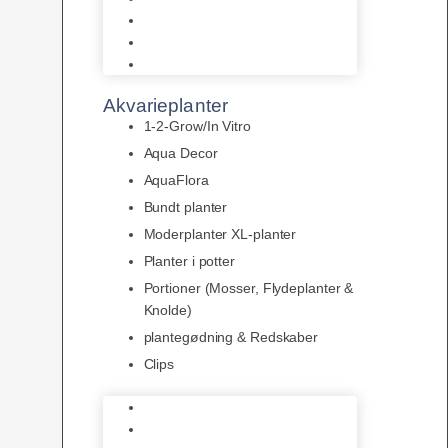
LED
Tilbehør til belysning
Sera LED
Akvarieplanter
1-2-Grow/In Vitro
Aqua Decor
AquaFlora
Bundt planter
Moderplanter XL-planter
Planter i potter
Portioner (Mosser, Flydeplanter &
Knolde)
plantegødning & Redskaber
Clips
1-2-Grow/In Vitro
Aqua Decor