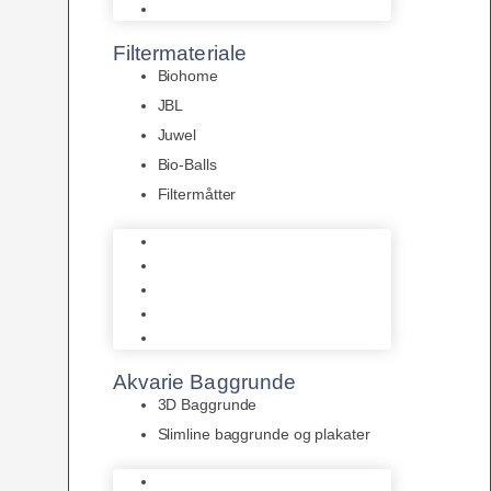
Pumper
Filtermateriale
Biohome
JBL
Juwel
Bio-Balls
Filtermåtter
Biohome
JBL
Juwel
Bio-Balls
Filtermåtter
Akvarie Baggrunde
3D Baggrunde
Slimline baggrunde og plakater
3D Baggrunde