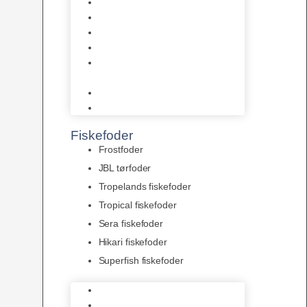
AquaFlora
Bundt planter
Moderplanter XL-planter
Planter i potter
Portioner (Mosser, Flydeplanter
& Knolde)
plantegødning & Redskaber
Clips
Fiskefoder
Frostfoder
JBL tørfoder
Tropelands fiskefoder
Tropical fiskefoder
Sera fiskefoder
Hikari fiskefoder
Superfish fiskefoder
Frostfoder
JBL tørfoder