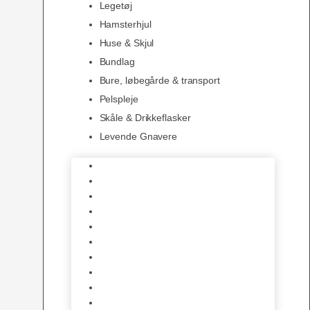
Legetøj
Hamsterhjul
Huse & Skjul
Bundlag
Bure, løbegårde & transport
Pelspleje
Skåle & Drikkeflasker
Levende Gnavere
Foder
Hø og Halm
Godbidder & Snacks
Legetøj
Hamsterhjul
Huse & Skjul
Bundlag
Bure, løbegårde & transport
Pelspleje
Skåle & Drikkeflasker