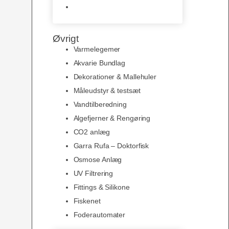
Slimline baggrunde og
plakater
Øvrigt
Varmelegemer
Akvarie Bundlag
Dekorationer & Mallehuler
Måleudstyr & testsæt
Vandtilberedning
Algefjerner & Rengøring
CO2 anlæg
Garra Rufa – Doktorfisk
Osmose Anlæg
UV Filtrering
Fittings & Silikone
Fiskenet
Foderautomater