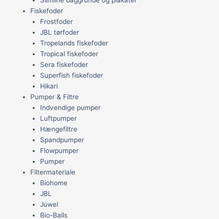
Fiskefoder
Frostfoder
JBL tørfoder
Tropelands fiskefoder
Tropical fiskefoder
Sera fiskefoder
Superfish fiskefoder
Hikari
Pumper & Filtre
Indvendige pumper
Luftpumper
Hængefiltre
Spandpumper
Flowpumper
Pumper
Filtermateriale
Biohome
JBL
Juwel
Bio-Balls