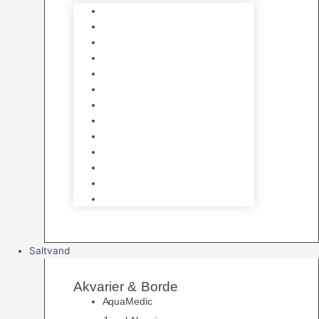
Varmelegemer
Akvarie Bundlag
Dekorationer & Mallehuler
Måleudstyr & testsæt
Vandtilberedning
Algefjerner & Rengøring
CO2 anlæg
Garra Rufa – Doktorfisk
Osmose Anlæg
UV Filtrering
Fittings & Silikone
Fiskenet
Foderautomater
Saltvand
Akvarier & Borde
AquaMedic