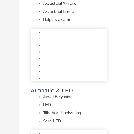
Akvastabil Akvarier
Akvastabil Borde
Helglas akvarier
Juwel Akvarier
AquaMedic
Design Akvarier
Fluval Akvarium
Akvarie Startsæt
Akvastabil Akvarier
Akvastabil Borde
Helglas akvarier
Armature & LED
Juwel Belysning
LED
Tilbehør til belysning
Sera LED
Juwel Belysning