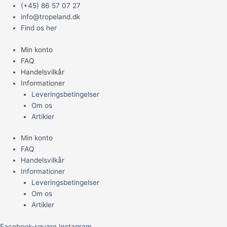
Gå
Main
Ever
(+45) 86 57 07 27
til
Menu
Clean
info@tropeland.dk
indholdet
Naturally
Find os her
10
Min konto
L
FAQ
antal
Handelsvilkår
Informationer
Leveringsbetingelser
Om os
Artikler
Min konto
FAQ
Handelsvilkår
Informationer
Leveringsbetingelser
Om os
Artikler
Facebook-square
Instagram