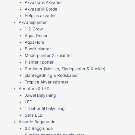
Akvastabil Akvarier
Akvastabil Borde
Helglas akvarier
Akvarieplanter
1-2-Grow
Aqua Decor
AquaFlora
Bundt planter
Moderplanter XL-planter
Planter i potter
Portioner (Mosser, Flydeplanter & Knolde)
plantegødning & Redskaber
Tropica Akvarieplanter
Armature & LED
Juwel Belysning
LED
Tilbehør til belysning
Sera LED
Akvarie Baggrunde
3D Baggrunde
Slimline baggrunde og plakater