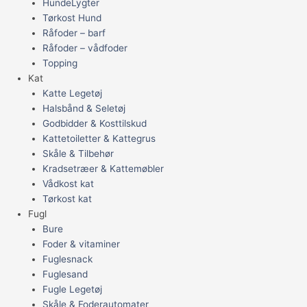
HundeLygter
Tørkost Hund
Råfoder – barf
Råfoder – vådfoder
Topping
Kat
Katte Legetøj
Halsbånd & Seletøj
Godbidder & Kosttilskud
Kattetoiletter & Kattegrus
Skåle & Tilbehør
Kradsetræer & Kattemøbler
Vådkost kat
Tørkost kat
Fugl
Bure
Foder & vitaminer
Fuglesnack
Fuglesand
Fugle Legetøj
Skåle & Foderautomater