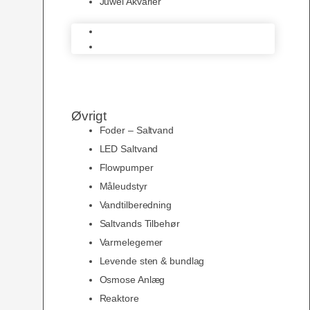
Juwel Akvarier
AquaMedic
Juwel Akvarier
Øvrigt
Foder – Saltvand
LED Saltvand
Flowpumper
Måleudstyr
Vandtilberedning
Saltvands Tilbehør
Varmelegemer
Levende sten & bundlag
Osmose Anlæg
Reaktore