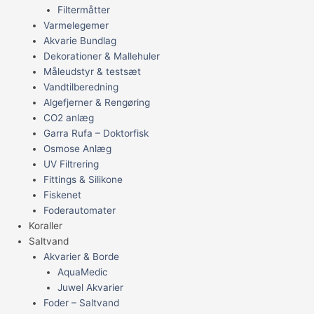
Filtermåtter
Varmelegemer
Akvarie Bundlag
Dekorationer & Mallehuler
Måleudstyr & testsæt
Vandtilberedning
Algefjerner & Rengøring
CO2 anlæg
Garra Rufa – Doktorfisk
Osmose Anlæg
UV Filtrering
Fittings & Silikone
Fiskenet
Foderautomater
Koraller
Saltvand
Akvarier & Borde
AquaMedic
Juwel Akvarier
Foder – Saltvand