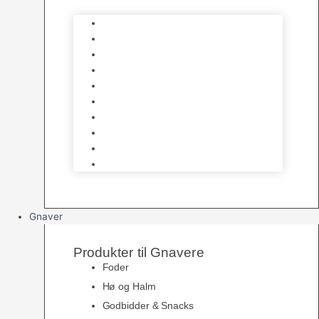
Bure
Foder & vitaminer
Fuglesnack
Fuglesand
Fugle Legetøj
Siddepinde
Tilbehør til bur
Skåle & Foderautomater
Redekasser
Levende Fugle
Gnaver
Produkter til Gnavere
Foder
Hø og Halm
Godbidder & Snacks