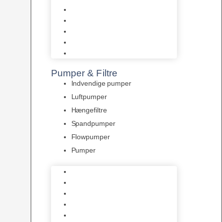
Tropelands fiskefoder
Tropical fiskefoder
Sera fiskefoder
Hikari fiskefoder
Superfish fiskefoder
Pumper & Filtre
Indvendige pumper
Luftpumper
Hængefiltre
Spandpumper
Flowpumper
Pumper
Indvendige pumper
Luftpumper
Hængefiltre
Spandpumper
Flowpumper