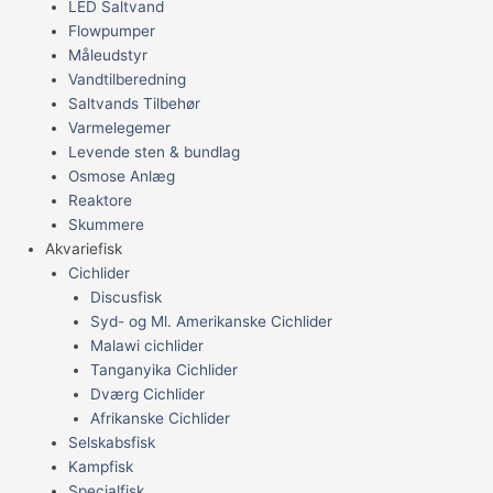
LED Saltvand
Flowpumper
Måleudstyr
Vandtilberedning
Saltvands Tilbehør
Varmelegemer
Levende sten & bundlag
Osmose Anlæg
Reaktore
Skummere
Akvariefisk
Cichlider
Discusfisk
Syd- og Ml. Amerikanske Cichlider
Malawi cichlider
Tanganyika Cichlider
Dværg Cichlider
Afrikanske Cichlider
Selskabsfisk
Kampfisk
Specialfisk