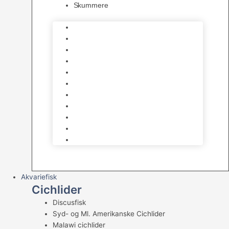
Skummere
Foder – Saltvand
LED Saltvand
Flowpumper
Måleudstyr
Vandtilberedning
Saltvands Tilbehør
Varmelegemer
Levende sten & bundlag
Osmose Anlæg
Reaktore
Skummere
Akvariefisk
Cichlider
Discusfisk
Syd- og Ml. Amerikanske Cichlider
Malawi cichlider