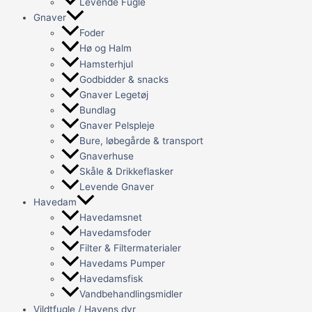
Levende Fugle
Gnaver
Foder
Hø og Halm
Hamsterhjul
Godbidder & snacks
Gnaver Legetøj
Bundlag
Gnaver Pelspleje
Bure, løbegårde & transport
Gnaverhuse
Skåle & Drikkeflasker
Levende Gnaver
Havedam
Havedamsnet
Havedamsfoder
Filter & Filtermaterialer
Havedams Pumper
Havedamsfisk
Vandbehandlingsmidler
Vildtfugle / Havens dyr