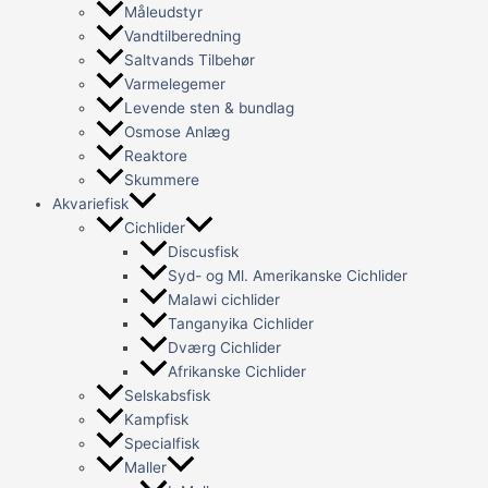
Måleudstyr
Vandtilberedning
Saltvands Tilbehør
Varmelegemer
Levende sten & bundlag
Osmose Anlæg
Reaktore
Skummere
Akvariefisk
Cichlider
Discusfisk
Syd- og Ml. Amerikanske Cichlider
Malawi cichlider
Tanganyika Cichlider
Dværg Cichlider
Afrikanske Cichlider
Selskabsfisk
Kampfisk
Specialfisk
Maller