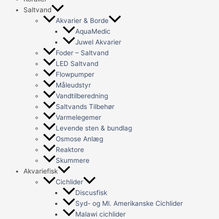
Saltvand
Akvarier & Borde
AquaMedic
Juwel Akvarier
Foder – Saltvand
LED Saltvand
Flowpumper
Måleudstyr
Vandtilberedning
Saltvands Tilbehør
Varmelegemer
Levende sten & bundlag
Osmose Anlæg
Reaktore
Skummere
Akvariefisk
Cichlider
Discusfisk
Syd- og Ml. Amerikanske Cichlider
Malawi cichlider