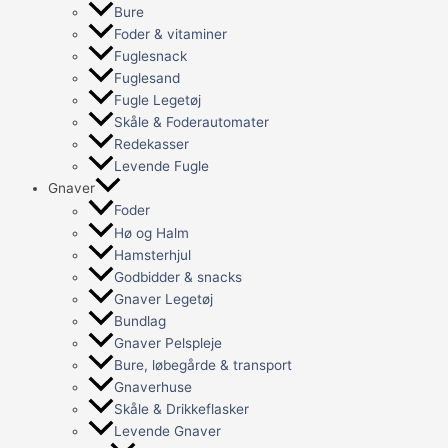
Bure
Foder & vitaminer
Fuglesnack
Fuglesand
Fugle Legetøj
Skåle & Foderautomater
Redekasser
Levende Fugle
Gnaver
Foder
Hø og Halm
Hamsterhjul
Godbidder & snacks
Gnaver Legetøj
Bundlag
Gnaver Pelspleje
Bure, løbegårde & transport
Gnaverhuse
Skåle & Drikkeflasker
Levende Gnaver