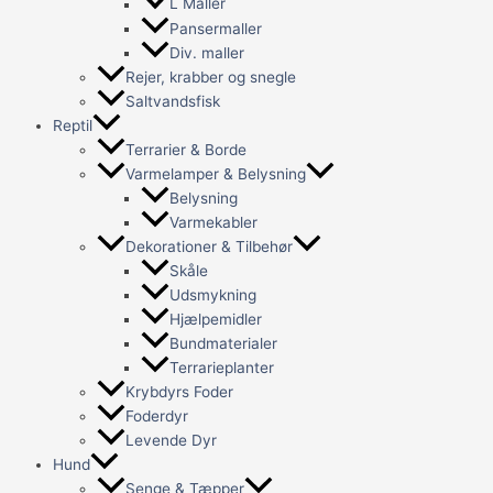
L Maller
Pansermaller
Div. maller
Rejer, krabber og snegle
Saltvandsfisk
Reptil
Terrarier & Borde
Varmelamper & Belysning
Belysning
Varmekabler
Dekorationer & Tilbehør
Skåle
Udsmykning
Hjælpemidler
Bundmaterialer
Terrarieplanter
Krybdyrs Foder
Foderdyr
Levende Dyr
Hund
Senge & Tæpper