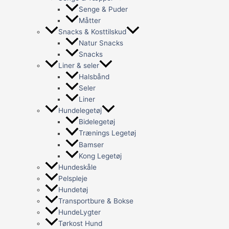
Senge & Puder
Måtter
Snacks & Kosttilskud
Natur Snacks
Snacks
Liner & seler
Halsbånd
Seler
Liner
Hundelegetøj
Bidelegetøj
Trænings Legetøj
Bamser
Kong Legetøj
Hundeskåle
Pelspleje
Hundetøj
Transportbure & Bokse
HundeLygter
Tørkost Hund