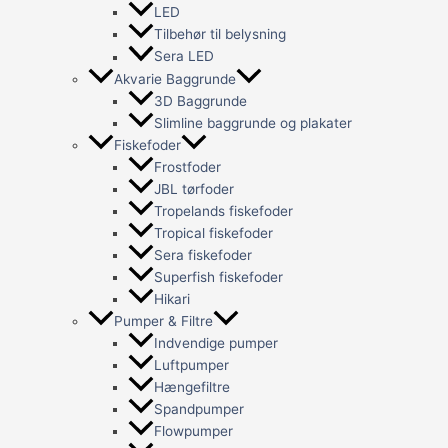
LED
Tilbehør til belysning
Sera LED
Akvarie Baggrunde
3D Baggrunde
Slimline baggrunde og plakater
Fiskefoder
Frostfoder
JBL tørfoder
Tropelands fiskefoder
Tropical fiskefoder
Sera fiskefoder
Superfish fiskefoder
Hikari
Pumper & Filtre
Indvendige pumper
Luftpumper
Hængefiltre
Spandpumper
Flowpumper