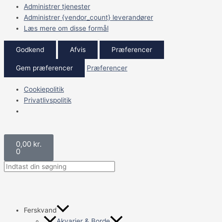
Administrer tjenester
Administrer {vendor_count} leverandører
Læs mere om disse formål
Godkend
Afvis
Præferencer
Gem præferencer
Præferencer
Cookiepolitik
Privatlivspolitik
Kurv
0,00
kr.
0
Ferskvand
Akvarier & Borde