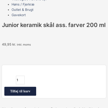
Høns / Fjerkræ
Outlet & Brugt
Gavekort
Junior keramik skål ass. farver 200 ml
49,95
kr.
inkl. moms
Junior
keramik
skål
ass.
farver
Tilføj til kurv
200
ml
antal