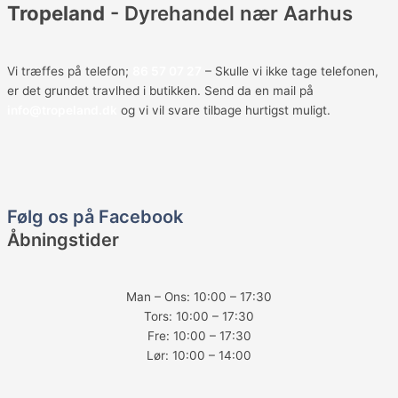
Tropeland
- Dyrehandel nær Aarhus
Vi træffes på telefon;
86 57 07 27
– Skulle vi ikke tage telefonen,
er det grundet travlhed i butikken. Send da en mail på
info@tropeland.dk
og vi vil svare tilbage hurtigst muligt.
F
a
Følg os på Facebook
Åbningstider
c
e
Man – Ons: 10:00 – 17:30
Tors: 10:00 – 17:30
b
Fre: 10:00 – 17:30
Lør: 10:00 – 14:00