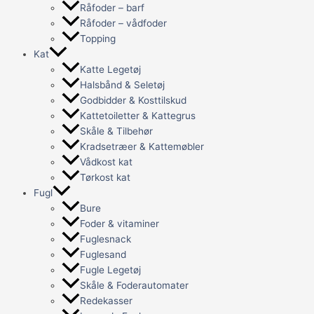
Råfoder – barf
Råfoder – vådfoder
Topping
Kat
Katte Legetøj
Halsbånd & Seletøj
Godbidder & Kosttilskud
Kattetoiletter & Kattegrus
Skåle & Tilbehør
Kradsetræer & Kattemøbler
Vådkost kat
Tørkost kat
Fugl
Bure
Foder & vitaminer
Fuglesnack
Fuglesand
Fugle Legetøj
Skåle & Foderautomater
Redekasser