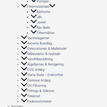
Pumper
Filtermateriale
Biohome
JBL
Juwel
Bio-Balls
Filtermåtter
Varmelegemer
Akvarie Bundlag
Dekorationer & Mallehuler
Måleudstyr & testsæt
Vandtilberedning
Algefjerner & Rengøring
CO2 anlæg
Garra Rufa – Doktorfisk
Osmose Anlæg
UV Filtrering
Fittings & Silikone
Fiskenet
Foderautomater
Koraller