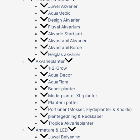
Juwel Akvarier
AquaMedic
Design Akvarier
Fluval Akvarium
Akvarie Startsæt
Akvastabil Akvarier
Akvastabil Borde
Helglas akvarier
Akvarieplanter
1-2-Grow
Aqua Decor
AquaFlora
Bundt planter
Moderplanter XL-planter
Planter i potter
Portioner (Mosser, Flydeplanter & Knolde)
plantegødning & Redskaber
Tropica Akvarieplanter
Armature & LED
Juwel Belysning