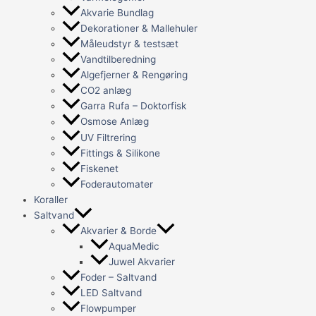
Akvarie Bundlag
Dekorationer & Mallehuler
Måleudstyr & testsæt
Vandtilberedning
Algefjerner & Rengøring
CO2 anlæg
Garra Rufa – Doktorfisk
Osmose Anlæg
UV Filtrering
Fittings & Silikone
Fiskenet
Foderautomater
Koraller
Saltvand
Akvarier & Borde
AquaMedic
Juwel Akvarier
Foder – Saltvand
LED Saltvand
Flowpumper