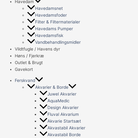
Havedam
Havedamsnet
Havedamsfoder
Filter & Filtermaterialer
Havedams Pumper
Havedamsfisk
Vandbehandlingsmidler
Vildtfugle / Havens dyr
Høns / Fjerkræ
Outlet & Brugt
Gavekort
Ferskvand
Akvarier & Borde
Juwel Akvarier
AquaMedic
Design Akvarier
Fluval Akvarium
Akvarie Startsæt
Akvastabil Akvarier
Akvastabil Borde