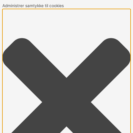
Gå
Marketing
Statistikker
Præferencer
Funktionsdygtig
Administrer samtykke til cookies
til
indholdet