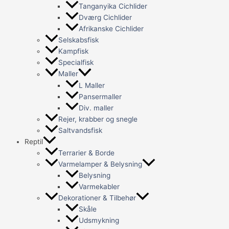
Tanganyika Cichlider
Dværg Cichlider
Afrikanske Cichlider
Selskabsfisk
Kampfisk
Specialfisk
Maller
L Maller
Pansermaller
Div. maller
Rejer, krabber og snegle
Saltvandsfisk
Reptil
Terrarier & Borde
Varmelamper & Belysning
Belysning
Varmekabler
Dekorationer & Tilbehør
Skåle
Udsmykning