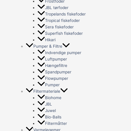
Frostfoder
JBL tørfoder
Tropelands fiskefoder
Tropical fiskefoder
Sera fiskefoder
Superfish fiskefoder
Hikari
Pumper & Filtre
Indvendige pumper
Luftpumper
Hængefiltre
Spandpumper
Flowpumper
Pumper
Filtermateriale
Biohome
JBL
Juwel
Bio-Balls
Filtermåtter
Varmelegemer