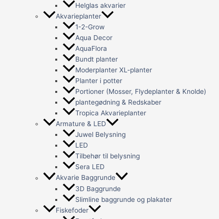
Helglas akvarier
Akvarieplanter
1-2-Grow
Aqua Decor
AquaFlora
Bundt planter
Moderplanter XL-planter
Planter i potter
Portioner (Mosser, Flydeplanter & Knolde)
plantegødning & Redskaber
Tropica Akvarieplanter
Armature & LED
Juwel Belysning
LED
Tilbehør til belysning
Sera LED
Akvarie Baggrunde
3D Baggrunde
Slimline baggrunde og plakater
Fiskefoder