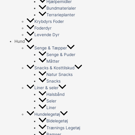
Hjælpemidler
Bundmaterialer
Terrarieplanter
Krybdyrs Foder
Foderdyr
Levende Dyr
Hund
Senge & Tæpper
Senge & Puder
Måtter
Snacks & Kosttilskud
Natur Snacks
Snacks
Liner & seler
Halsbånd
Seler
Liner
Hundelegetøj
Bidelegetøj
Trænings Legetøj
Bamser