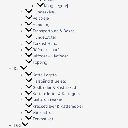
Kong Legetøj
Hundeskåle
Pelspleje
Hundetøj
Transportbure & Bokse
HundeLygter
Tørkost Hund
Råfoder – barf
Råfoder – vådfoder
Topping
Kat
Katte Legetøj
Halsbånd & Seletøj
Godbidder & Kosttilskud
Kattetoiletter & Kattegrus
Skåle & Tilbehør
Kradsetræer & Kattemøbler
Vådkost kat
Tørkost kat
Fugl