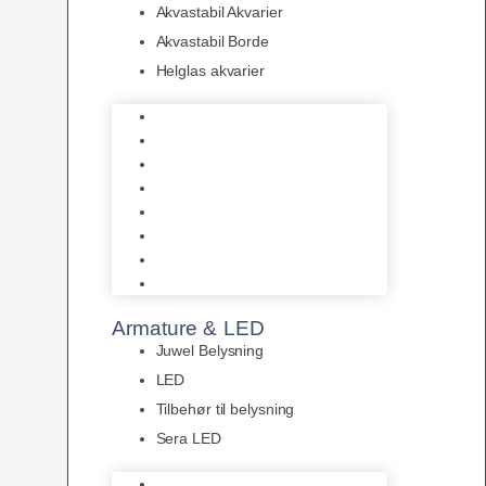
Akvastabil Akvarier
Akvastabil Borde
Helglas akvarier
Juwel Akvarier
AquaMedic
Design Akvarier
Fluval Akvarium
Akvarie Startsæt
Akvastabil Akvarier
Akvastabil Borde
Helglas akvarier
Armature & LED
Juwel Belysning
LED
Tilbehør til belysning
Sera LED
Juwel Belysning