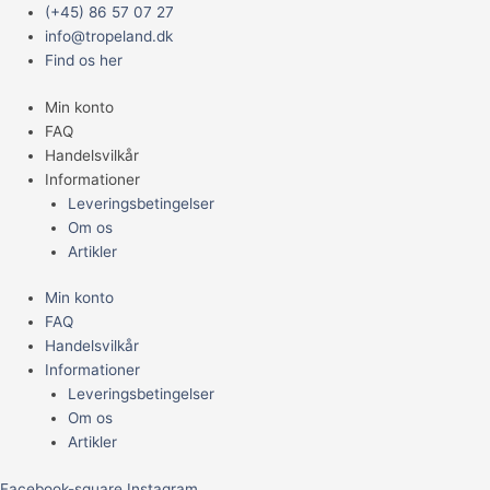
Gå
Main
Katti
(+45) 86 57 07 27
til
Menu
Slikkemåtte
info@tropeland.dk
indholdet
-
Find os her
hjerte
Min konto
lilla
FAQ
18
Handelsvilkår
x
Informationer
18
Leveringsbetingelser
cm
Om os
antal
Artikler
Min konto
FAQ
Handelsvilkår
Informationer
Leveringsbetingelser
Om os
Artikler
Facebook-square
Instagram