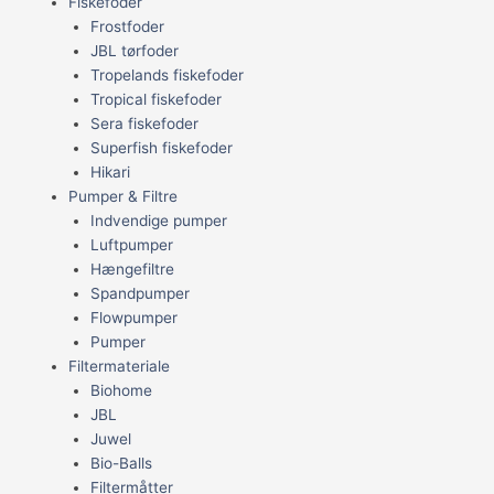
Fiskefoder
Frostfoder
JBL tørfoder
Tropelands fiskefoder
Tropical fiskefoder
Sera fiskefoder
Superfish fiskefoder
Hikari
Pumper & Filtre
Indvendige pumper
Luftpumper
Hængefiltre
Spandpumper
Flowpumper
Pumper
Filtermateriale
Biohome
JBL
Juwel
Bio-Balls
Filtermåtter