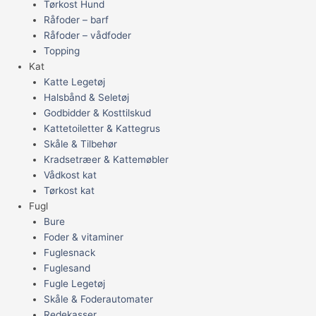
Tørkost Hund
Råfoder – barf
Råfoder – vådfoder
Topping
Kat
Katte Legetøj
Halsbånd & Seletøj
Godbidder & Kosttilskud
Kattetoiletter & Kattegrus
Skåle & Tilbehør
Kradsetræer & Kattemøbler
Vådkost kat
Tørkost kat
Fugl
Bure
Foder & vitaminer
Fuglesnack
Fuglesand
Fugle Legetøj
Skåle & Foderautomater
Redekasser