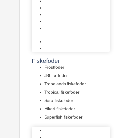
AquaFlora
Bundt planter
Moderplanter XL-planter
Planter i potter
Portioner (Mosser, Flydeplanter
& Knolde)
plantegødning & Redskaber
Clips
Fiskefoder
Frostfoder
JBL tørfoder
Tropelands fiskefoder
Tropical fiskefoder
Sera fiskefoder
Hikari fiskefoder
Superfish fiskefoder
Frostfoder
JBL tørfoder