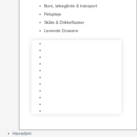
Bure, løbegårde & transport
Pelspleje
Skåle & Drikkeflasker
Levende Gnavere
Foder
Hø og Halm
Godbidder & Snacks
Legetøj
Hamsterhjul
Huse & Skjul
Bundlag
Bure, løbegårde & transport
Pelspleje
Skåle & Drikkeflasker
Levende Gnavere
Havedam