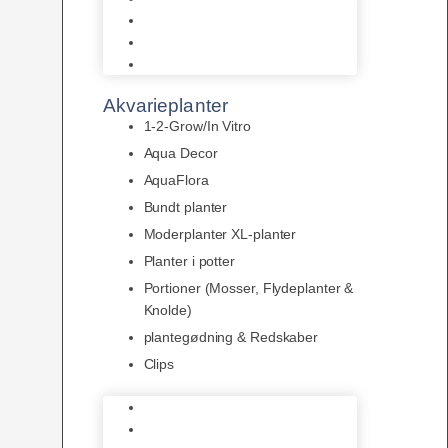
LED
Tilbehør til belysning
Sera LED
Akvarieplanter
1-2-Grow/In Vitro
Aqua Decor
AquaFlora
Bundt planter
Moderplanter XL-planter
Planter i potter
Portioner (Mosser, Flydeplanter &
Knolde)
plantegødning & Redskaber
Clips
1-2-Grow/In Vitro
Aqua Decor