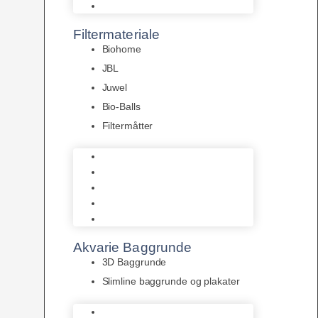
Pumper
Filtermateriale
Biohome
JBL
Juwel
Bio-Balls
Filtermåtter
Biohome
JBL
Juwel
Bio-Balls
Filtermåtter
Akvarie Baggrunde
3D Baggrunde
Slimline baggrunde og plakater
3D Baggrunde