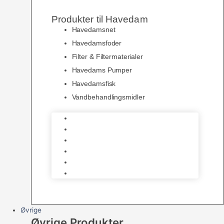
Produkter til Havedam
Havedamsnet
Havedamsfoder
Filter & Filtermaterialer
Havedams Pumper
Havedamsfisk
Vandbehandlingsmidler
Havedamsnet
Havedamsfoder
Filter & Filtermaterialer
Havedams Pumper
Havedamsfisk
Vandbehandlingsmidler
Øvrige
Øvrige Produkter