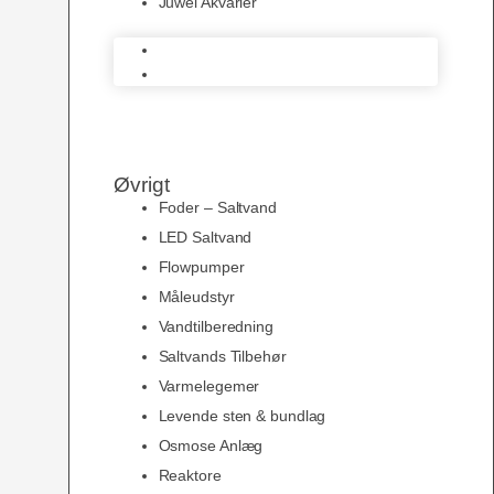
Juwel Akvarier
AquaMedic
Juwel Akvarier
Øvrigt
Foder – Saltvand
LED Saltvand
Flowpumper
Måleudstyr
Vandtilberedning
Saltvands Tilbehør
Varmelegemer
Levende sten & bundlag
Osmose Anlæg
Reaktore