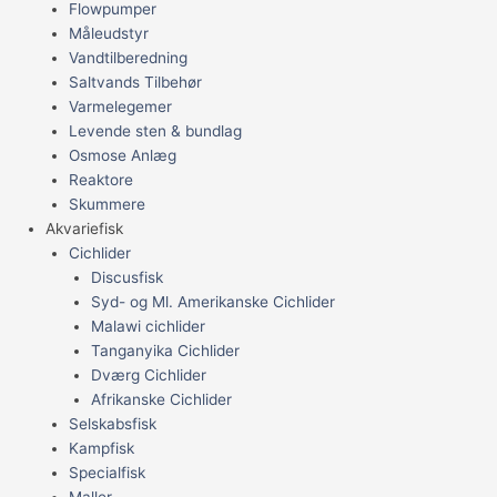
Flowpumper
Måleudstyr
Vandtilberedning
Saltvands Tilbehør
Varmelegemer
Levende sten & bundlag
Osmose Anlæg
Reaktore
Skummere
Akvariefisk
Cichlider
Discusfisk
Syd- og Ml. Amerikanske Cichlider
Malawi cichlider
Tanganyika Cichlider
Dværg Cichlider
Afrikanske Cichlider
Selskabsfisk
Kampfisk
Specialfisk
Maller