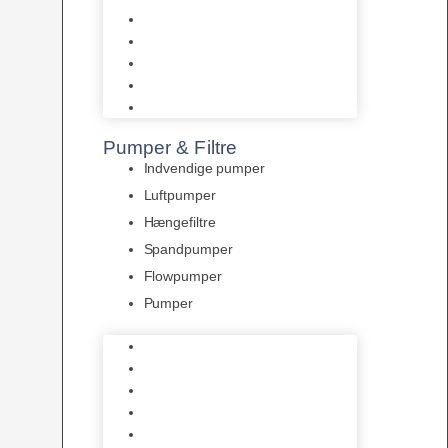
Tropelands fiskefoder
Tropical fiskefoder
Sera fiskefoder
Hikari fiskefoder
Superfish fiskefoder
Pumper & Filtre
Indvendige pumper
Luftpumper
Hængefiltre
Spandpumper
Flowpumper
Pumper
Indvendige pumper
Luftpumper
Hængefiltre
Spandpumper
Flowpumper