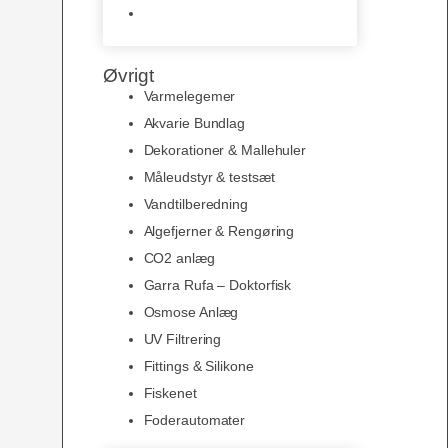
Slimline baggrunde og
plakater
Øvrigt
Varmelegemer
Akvarie Bundlag
Dekorationer & Mallehuler
Måleudstyr & testsæt
Vandtilberedning
Algefjerner & Rengøring
CO2 anlæg
Garra Rufa – Doktorfisk
Osmose Anlæg
UV Filtrering
Fittings & Silikone
Fiskenet
Foderautomater