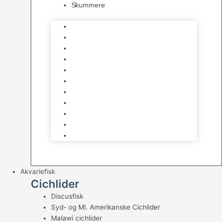
Skummere
Foder – Saltvand
LED Saltvand
Flowpumper
Måleudstyr
Vandtilberedning
Saltvands Tilbehør
Varmelegemer
Levende sten & bundlag
Osmose Anlæg
Reaktore
Skummere
Akvariefisk
Cichlider
Discusfisk
Syd- og Ml. Amerikanske Cichlider
Malawi cichlider