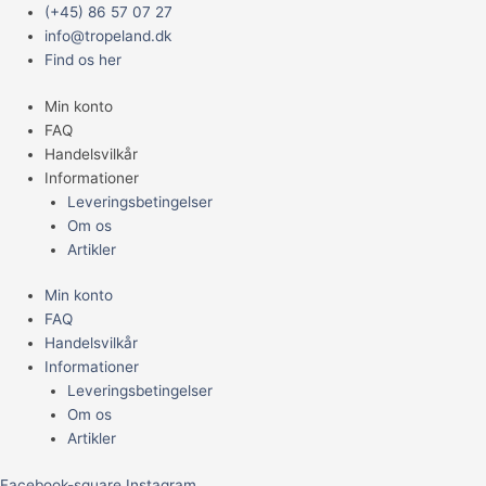
Gå
Main
EXOTERRA
(+45) 86 57 07 27
til
Menu
METAL
info@tropeland.dk
indholdet
OPSAMLINGSSKE
Find os her
antal
Min konto
FAQ
Handelsvilkår
Informationer
Leveringsbetingelser
Om os
Artikler
Min konto
FAQ
Handelsvilkår
Informationer
Leveringsbetingelser
Om os
Artikler
Facebook-square
Instagram