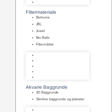
Pumper
Filtermateriale
Biohome
JBL
Juwel
Bio-Balls
Filtermåtter
Biohome
JBL
Juwel
Bio-Balls
Filtermåtter
Akvarie Baggrunde
3D Baggrunde
Slimline baggrunde og plakater
3D Baggrunde