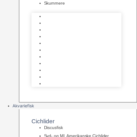
Skummere
Foder – Saltvand
LED Saltvand
Flowpumper
Måleudstyr
Vandtilberedning
Saltvands Tilbehør
Varmelegemer
Levende sten & bundlag
Osmose Anlæg
Reaktore
Skummere
Akvariefisk
Cichlider
Discusfisk
Syd- og Ml. Amerikanske Cichlider