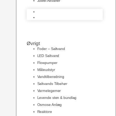
Juwel Akvarier
AquaMedic
Juwel Akvarier
Øvrigt
Foder – Saltvand
LED Saltvand
Flowpumper
Måleudstyr
Vandtilberedning
Saltvands Tilbehør
Varmelegemer
Levende sten & bundlag
Osmose Anlæg
Reaktore