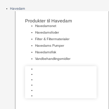
Havedam
Produkter til Havedam
Havedamsnet
Havedamsfoder
Filter & Filtermaterialer
Havedams Pumper
Havedamsfisk
Vandbehandlingsmidler
Havedamsnet
Havedamsfoder
Filter & Filtermaterialer
Havedams Pumper
Havedamsfisk
Vandbehandlingsmidler