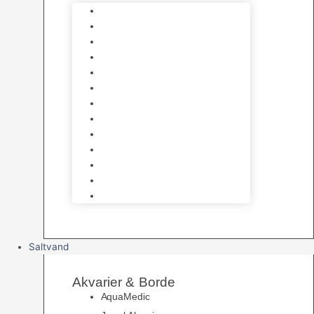
Varmelegemer
Akvarie Bundlag
Dekorationer & Mallehuler
Måleudstyr & testsæt
Vandtilberedning
Algefjerner & Rengøring
CO2 anlæg
Garra Rufa – Doktorfisk
Osmose Anlæg
UV Filtrering
Fittings & Silikone
Fiskenet
Foderautomater
Saltvand
Akvarier & Borde
AquaMedic