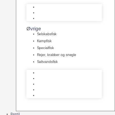
L Maller
Pansermaller
Div. maller
Øvrige
Selskabsfisk
Kampfisk
Specialfisk
Rejer, krabber og snegle
Saltvandsfisk
Selskabsfisk
Kampfisk
Specialfisk
Rejer, krabber og snegle
Saltvandsfisk
Reptil