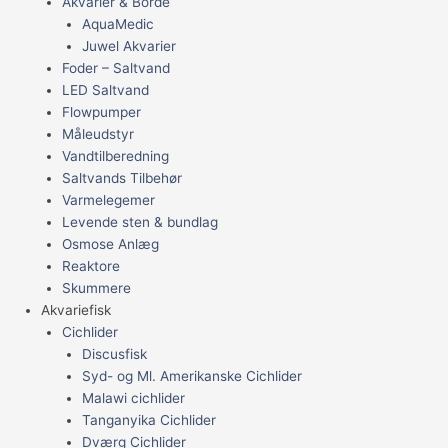
Akvarier & Borde
AquaMedic
Juwel Akvarier
Foder – Saltvand
LED Saltvand
Flowpumper
Måleudstyr
Vandtilberedning
Saltvands Tilbehør
Varmelegemer
Levende sten & bundlag
Osmose Anlæg
Reaktore
Skummere
Akvariefisk
Cichlider
Discusfisk
Syd- og Ml. Amerikanske Cichlider
Malawi cichlider
Tanganyika Cichlider
Dværg Cichlider