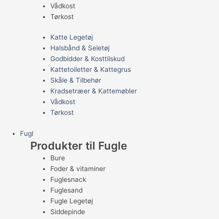
Vådkost
Tørkost
Katte Legetøj
Halsbånd & Seletøj
Godbidder & Kosttilskud
Kattetoiletter & Kattegrus
Skåle & Tilbehør
Kradsetræer & Kattemøbler
Vådkost
Tørkost
Fugl
Produkter til Fugle
Bure
Foder & vitaminer
Fuglesnack
Fuglesand
Fugle Legetøj
Siddepinde