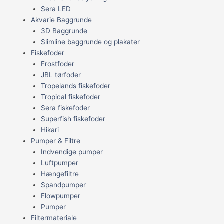
Sera LED
Akvarie Baggrunde
3D Baggrunde
Slimline baggrunde og plakater
Fiskefoder
Frostfoder
JBL tørfoder
Tropelands fiskefoder
Tropical fiskefoder
Sera fiskefoder
Superfish fiskefoder
Hikari
Pumper & Filtre
Indvendige pumper
Luftpumper
Hængefiltre
Spandpumper
Flowpumper
Pumper
Filtermateriale