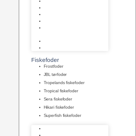
AquaFlora
Bundt planter
Moderplanter XL-planter
Planter i potter
Portioner (Mosser, Flydeplanter
& Knolde)
plantegødning & Redskaber
Clips
Fiskefoder
Frostfoder
JBL tørfoder
Tropelands fiskefoder
Tropical fiskefoder
Sera fiskefoder
Hikari fiskefoder
Superfish fiskefoder
Frostfoder
JBL tørfoder