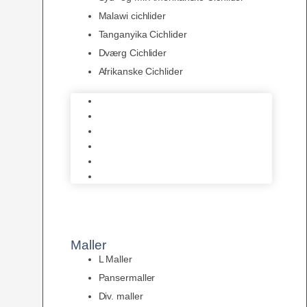
Malawi cichlider
Tanganyika Cichlider
Dværg Cichlider
Afrikanske Cichlider
Discusfisk
Syd- og Ml. Amerikanske Cichlider
Malawi cichlider
Tanganyika Cichlider
Dværg Cichlider
Afrikanske Cichlider
Maller
L Maller
Pansermaller
Div. maller