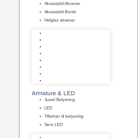
Akvastabil Akvarier
Akvastabil Borde
Helglas akvarier
Juwel Akvarier
AquaMedic
Design Akvarier
Fluval Akvarium
Akvarie Startsæt
Akvastabil Akvarier
Akvastabil Borde
Helglas akvarier
Armature & LED
Juwel Belysning
LED
Tilbehør til belysning
Sera LED
Juwel Belysning