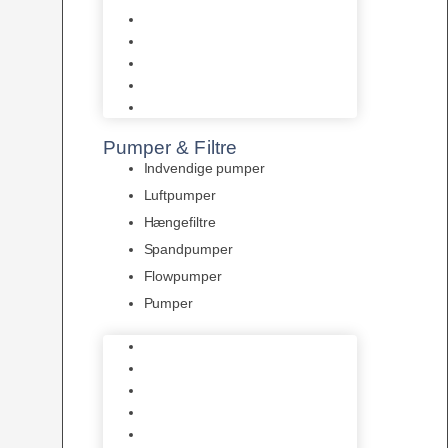
Tropelands fiskefoder
Tropical fiskefoder
Sera fiskefoder
Hikari fiskefoder
Superfish fiskefoder
Pumper & Filtre
Indvendige pumper
Luftpumper
Hængefiltre
Spandpumper
Flowpumper
Pumper
Indvendige pumper
Luftpumper
Hængefiltre
Spandpumper
Flowpumper