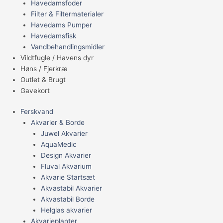
Havedamsfoder
Filter & Filtermaterialer
Havedams Pumper
Havedamsfisk
Vandbehandlingsmidler
Vildtfugle / Havens dyr
Høns / Fjerkræ
Outlet & Brugt
Gavekort
Ferskvand
Akvarier & Borde
Juwel Akvarier
AquaMedic
Design Akvarier
Fluval Akvarium
Akvarie Startsæt
Akvastabil Akvarier
Akvastabil Borde
Helglas akvarier
Akvarieplanter