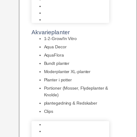
LED
Tilbehør til belysning
Sera LED
Akvarieplanter
1-2-Grow/In Vitro
Aqua Decor
AquaFlora
Bundt planter
Moderplanter XL-planter
Planter i potter
Portioner (Mosser, Flydeplanter &
Knolde)
plantegødning & Redskaber
Clips
1-2-Grow/In Vitro
Aqua Decor