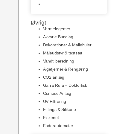
Slimline baggrunde og
plakater
Øvrigt
Varmelegemer
Akvarie Bundlag
Dekorationer & Mallehuler
Måleudstyr & testsæt
Vandtilberedning
Algefjerner & Rengøring
CO2 anlæg
Garra Rufa – Doktorfisk
Osmose Anlæg
UV Filtrering
Fittings & Silikone
Fiskenet
Foderautomater