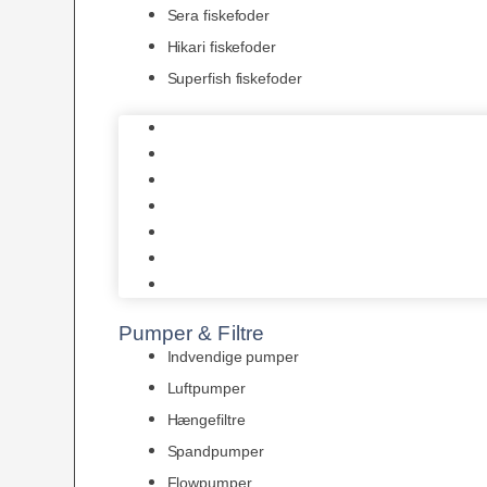
Sera fiskefoder
Hikari fiskefoder
Superfish fiskefoder
Frostfoder
JBL tørfoder
Tropelands fiskefoder
Tropical fiskefoder
Sera fiskefoder
Hikari fiskefoder
Superfish fiskefoder
Pumper & Filtre
Indvendige pumper
Luftpumper
Hængefiltre
Spandpumper
Flowpumper