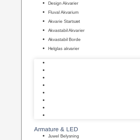
Design Akvarier
Fluval Akvarium
Akvarie Startsæt
Akvastabil Akvarier
Akvastabil Borde
Helglas akvarier
Juwel Akvarier
AquaMedic
Design Akvarier
Fluval Akvarium
Akvarie Startsæt
Akvastabil Akvarier
Akvastabil Borde
Helglas akvarier
Armature & LED
Juwel Belysning