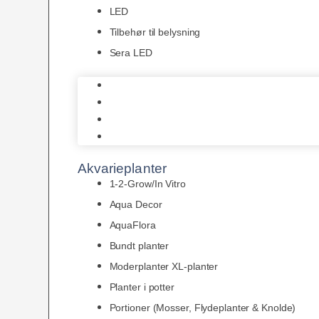
LED
Tilbehør til belysning
Sera LED
Juwel Belysning
LED
Tilbehør til belysning
Sera LED
Akvarieplanter
1-2-Grow/In Vitro
Aqua Decor
AquaFlora
Bundt planter
Moderplanter XL-planter
Planter i potter
Portioner (Mosser, Flydeplanter & Knolde)