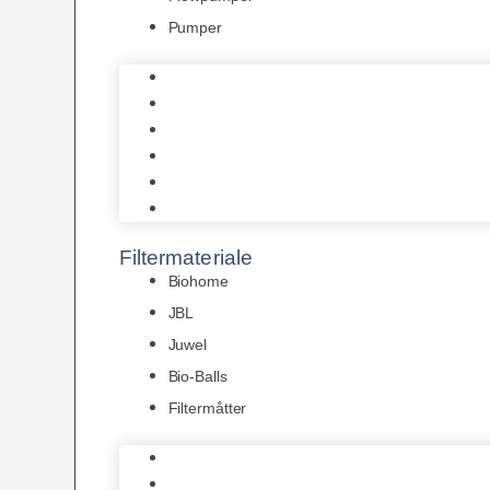
Pumper
Indvendige pumper
Luftpumper
Hængefiltre
Spandpumper
Flowpumper
Pumper
Filtermateriale
Biohome
JBL
Juwel
Bio-Balls
Filtermåtter
Biohome
JBL