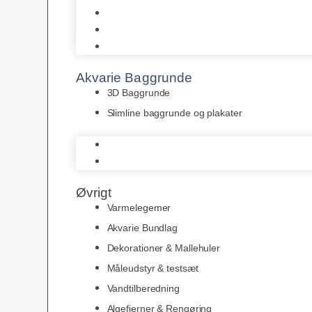
Juwel
Bio-Balls
Filtermåtter
Akvarie Baggrunde
3D Baggrunde
Slimline baggrunde og plakater
3D Baggrunde
Slimline baggrunde og plakater
Øvrigt
Varmelegemer
Akvarie Bundlag
Dekorationer & Mallehuler
Måleudstyr & testsæt
Vandtilberedning
Algefjerner & Rengøring