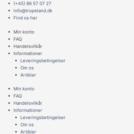
Gå
Main
(+45) 86 57 07 27
EXOTERRA
til
Menu
info@tropeland.dk
FODERSKÅL,
indholdet
Find os her
MEDIUM
antal
Min konto
FAQ
Handelsvilkår
Informationer
Leveringsbetingelser
Om os
Artikler
Min konto
FAQ
Handelsvilkår
Informationer
Leveringsbetingelser
Om os
Artikler