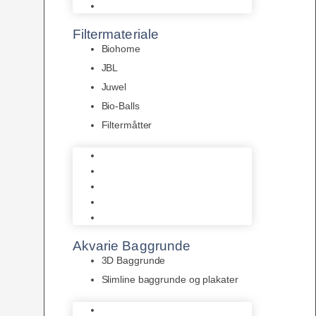
Pumper
Filtermateriale
Biohome
JBL
Juwel
Bio-Balls
Filtermåtter
Biohome
JBL
Juwel
Bio-Balls
Filtermåtter
Akvarie Baggrunde
3D Baggrunde
Slimline baggrunde og plakater
3D Baggrunde