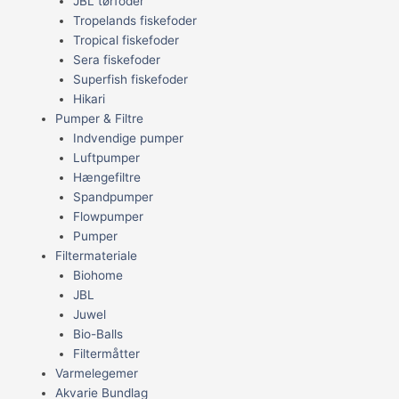
JBL tørfoder
Tropelands fiskefoder
Tropical fiskefoder
Sera fiskefoder
Superfish fiskefoder
Hikari
Pumper & Filtre
Indvendige pumper
Luftpumper
Hængefiltre
Spandpumper
Flowpumper
Pumper
Filtermateriale
Biohome
JBL
Juwel
Bio-Balls
Filtermåtter
Varmelegemer
Akvarie Bundlag