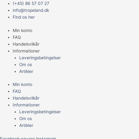
Gå
Main
EXOTERRA
(+45) 86 57 07 27
til
Menu
ORMEFODERSKÅL
info@tropeland.dk
indholdet
antal
Find os her
Min konto
FAQ
Handelsvilkår
Informationer
Leveringsbetingelser
Om os
Artikler
Min konto
FAQ
Handelsvilkår
Informationer
Leveringsbetingelser
Om os
Artikler
Facebook-square
Instagram