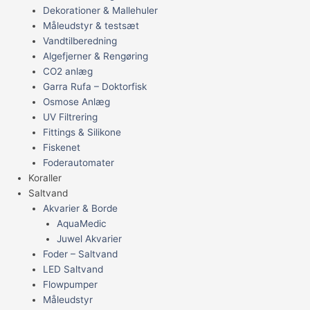
Dekorationer & Mallehuler
Måleudstyr & testsæt
Vandtilberedning
Algefjerner & Rengøring
CO2 anlæg
Garra Rufa – Doktorfisk
Osmose Anlæg
UV Filtrering
Fittings & Silikone
Fiskenet
Foderautomater
Koraller
Saltvand
Akvarier & Borde
AquaMedic
Juwel Akvarier
Foder – Saltvand
LED Saltvand
Flowpumper
Måleudstyr