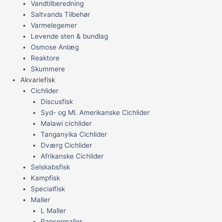
Vandtilberedning
Saltvands Tilbehør
Varmelegemer
Levende sten & bundlag
Osmose Anlæg
Reaktore
Skummere
Akvariefisk
Cichlider
Discusfisk
Syd- og Ml. Amerikanske Cichlider
Malawi cichlider
Tanganyika Cichlider
Dværg Cichlider
Afrikanske Cichlider
Selskabsfisk
Kampfisk
Specialfisk
Maller
L Maller
Pansermaller