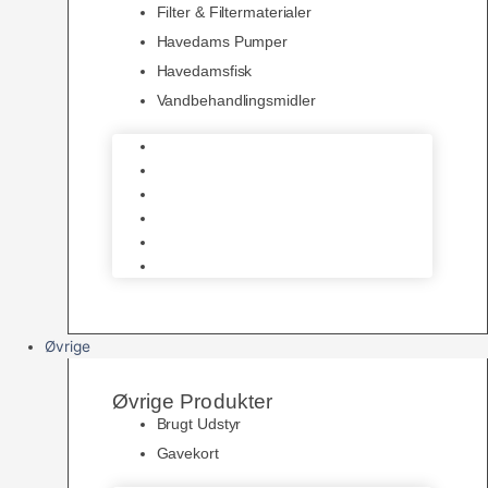
Filter & Filtermaterialer
Havedams Pumper
Havedamsfisk
Vandbehandlingsmidler
Havedamsnet
Havedamsfoder
Filter & Filtermaterialer
Havedams Pumper
Havedamsfisk
Vandbehandlingsmidler
Øvrige
Øvrige Produkter
Brugt Udstyr
Gavekort