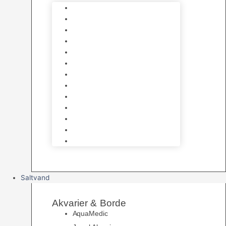
Varmelegemer
Akvarie Bundlag
Dekorationer & Mallehuler
Måleudstyr & testsæt
Vandtilberedning
Algefjerner & Rengøring
CO2 anlæg
Garra Rufa – Doktorfisk
Osmose Anlæg
UV Filtrering
Fittings & Silikone
Fiskenet
Foderautomater
Saltvand
Akvarier & Borde
AquaMedic