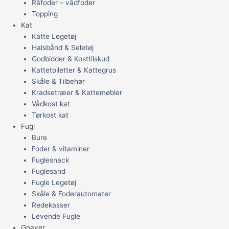
Råfoder – vådfoder
Topping
Kat
Katte Legetøj
Halsbånd & Seletøj
Godbidder & Kosttilskud
Kattetoiletter & Kattegrus
Skåle & Tilbehør
Kradsetræer & Kattemøbler
Vådkost kat
Tørkost kat
Fugl
Bure
Foder & vitaminer
Fuglesnack
Fuglesand
Fugle Legetøj
Skåle & Foderautomater
Redekasser
Levende Fugle
Gnaver