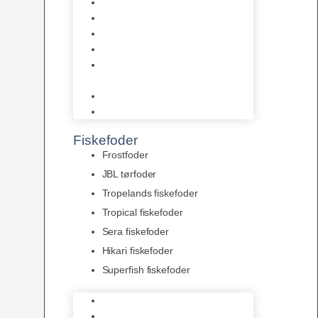
AquaFlora
Bundt planter
Moderplanter XL-planter
Planter i potter
Portioner (Mosser, Flydeplanter
& Knolde)
plantegødning & Redskaber
Clips
Fiskefoder
Frostfoder
JBL tørfoder
Tropelands fiskefoder
Tropical fiskefoder
Sera fiskefoder
Hikari fiskefoder
Superfish fiskefoder
Frostfoder
JBL tørfoder