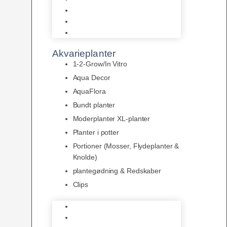
LED
Tilbehør til belysning
Sera LED
Akvarieplanter
1-2-Grow/In Vitro
Aqua Decor
AquaFlora
Bundt planter
Moderplanter XL-planter
Planter i potter
Portioner (Mosser, Flydeplanter &
Knolde)
plantegødning & Redskaber
Clips
1-2-Grow/In Vitro
Aqua Decor