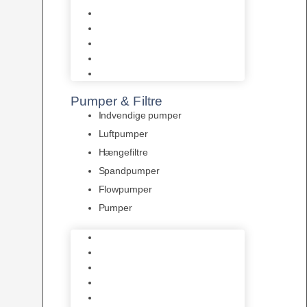
Tropelands fiskefoder
Tropical fiskefoder
Sera fiskefoder
Hikari fiskefoder
Superfish fiskefoder
Pumper & Filtre
Indvendige pumper
Luftpumper
Hængefiltre
Spandpumper
Flowpumper
Pumper
Indvendige pumper
Luftpumper
Hængefiltre
Spandpumper
Flowpumper