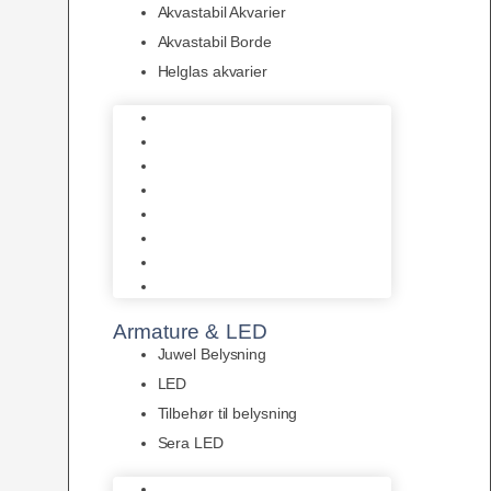
Akvastabil Akvarier
Akvastabil Borde
Helglas akvarier
Juwel Akvarier
AquaMedic
Design Akvarier
Fluval Akvarium
Akvarie Startsæt
Akvastabil Akvarier
Akvastabil Borde
Helglas akvarier
Armature & LED
Juwel Belysning
LED
Tilbehør til belysning
Sera LED
Juwel Belysning