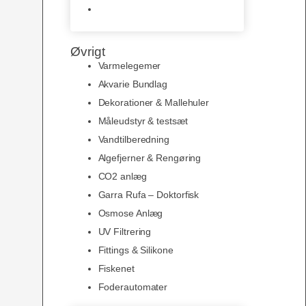
Slimline baggrunde og
plakater
Øvrigt
Varmelegemer
Akvarie Bundlag
Dekorationer & Mallehuler
Måleudstyr & testsæt
Vandtilberedning
Algefjerner & Rengøring
CO2 anlæg
Garra Rufa – Doktorfisk
Osmose Anlæg
UV Filtrering
Fittings & Silikone
Fiskenet
Foderautomater