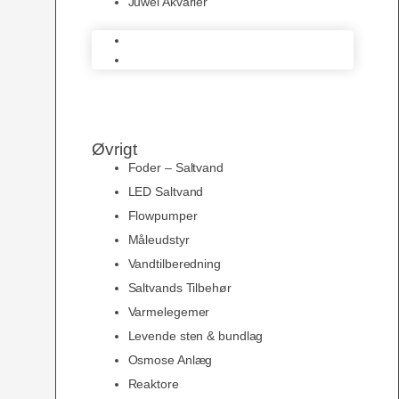
Juwel Akvarier
AquaMedic
Juwel Akvarier
Øvrigt
Foder – Saltvand
LED Saltvand
Flowpumper
Måleudstyr
Vandtilberedning
Saltvands Tilbehør
Varmelegemer
Levende sten & bundlag
Osmose Anlæg
Reaktore