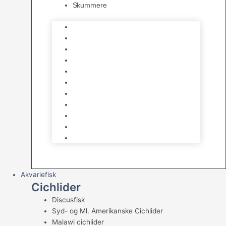
Skummere
Foder – Saltvand
LED Saltvand
Flowpumper
Måleudstyr
Vandtilberedning
Saltvands Tilbehør
Varmelegemer
Levende sten & bundlag
Osmose Anlæg
Reaktore
Skummere
Akvariefisk
Cichlider
Discusfisk
Syd- og Ml. Amerikanske Cichlider
Malawi cichlider