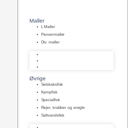
Maller
L Maller
Pansermaller
Div. maller
L Maller
Pansermaller
Div. maller
Øvrige
Selskabsfisk
Kampfisk
Specialfisk
Rejer, krabber og snegle
Saltvandsfisk
Selskabsfisk