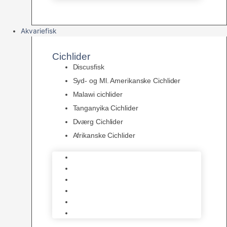
Akvariefisk
Cichlider
Discusfisk
Syd- og Ml. Amerikanske Cichlider
Malawi cichlider
Tanganyika Cichlider
Dværg Cichlider
Afrikanske Cichlider
Discusfisk
Syd- og Ml. Amerikanske Cichlider
Malawi cichlider
Tanganyika Cichlider
Dværg Cichlider
Afrikanske Cichlider