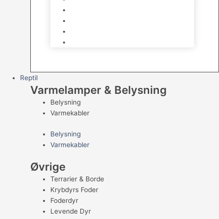
Kampfisk
Specialfisk
Rejer, krabber og snegle
Saltvandsfisk
Reptil
Varmelamper & Belysning
Belysning
Varmekabler
Belysning
Varmekabler
Øvrige
Terrarier & Borde
Krybdyrs Foder
Foderdyr
Levende Dyr