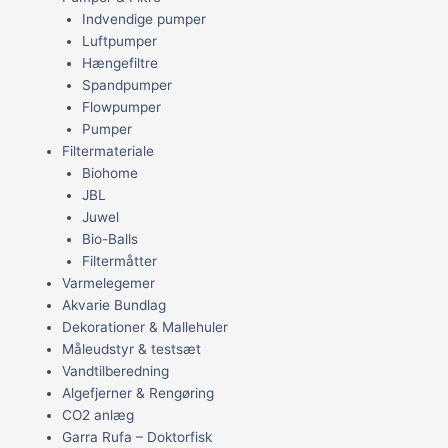
Indvendige pumper
Luftpumper
Hængefiltre
Spandpumper
Flowpumper
Pumper
Filtermateriale
Biohome
JBL
Juwel
Bio-Balls
Filtermåtter
Varmelegemer
Akvarie Bundlag
Dekorationer & Mallehuler
Måleudstyr & testsæt
Vandtilberedning
Algefjerner & Rengøring
CO2 anlæg
Garra Rufa – Doktorfisk