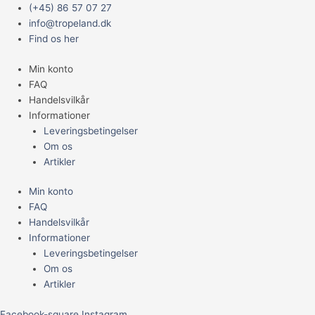
Gå
Main
EXOTERRA
(+45) 86 57 07 27
til
Menu
BØFFEL
info@tropeland.dk
indholdet
KRANIE,
Find os her
L
Min konto
24X14X9
FAQ
CM
Handelsvilkår
antal
Informationer
Leveringsbetingelser
Om os
Artikler
Min konto
FAQ
Handelsvilkår
Informationer
Leveringsbetingelser
Om os
Artikler
Facebook-square
Instagram