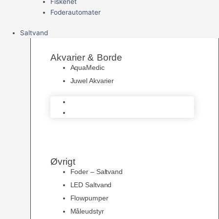
Fiskenet
Foderautomater
Saltvand
Akvarier & Borde
AquaMedic
Juwel Akvarier
AquaMedic
Juwel Akvarier
Øvrigt
Foder – Saltvand
LED Saltvand
Flowpumper
Måleudstyr