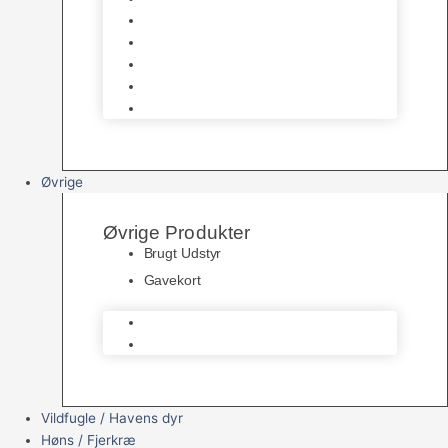
Havedamsfoder
Filter & Filtermaterialer
Havedams Pumper
Havedamsfisk
Vandbehandlingsmidler
Øvrige
Øvrige Produkter
Brugt Udstyr
Gavekort
Brugt Udstyr
Gavekort
Vildfugle / Havens dyr
Høns / Fjerkræ