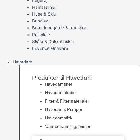
Legetøj
Hamsterhjul
Huse & Skjul
Bundlag
Bure, løbegårde & transport
Pelspleje
Skåle & Drikkeflasker
Levende Gnavere
Havedam
Produkter til Havedam
Havedamsnet
Havedamsfoder
Filter & Filtermaterialer
Havedams Pumper
Havedamsfisk
Vandbehandlingsmidler
Havedamsnet