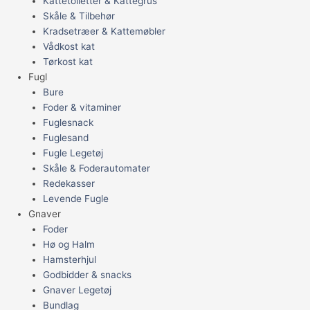
Kattetoiletter & Kattegrus
Skåle & Tilbehør
Kradsetræer & Kattemøbler
Vådkost kat
Tørkost kat
Fugl
Bure
Foder & vitaminer
Fuglesnack
Fuglesand
Fugle Legetøj
Skåle & Foderautomater
Redekasser
Levende Fugle
Gnaver
Foder
Hø og Halm
Hamsterhjul
Godbidder & snacks
Gnaver Legetøj
Bundlag