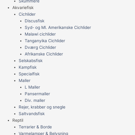
Skummere
Akvariefisk
Cichlider
Discusfisk
Syd- og Ml. Amerikanske Cichlider
Malawi cichlider
Tanganyika Cichlider
Dværg Cichlider
Afrikanske Cichlider
Selskabsfisk
Kampfisk
Specialfisk
Maller
L Maller
Pansermaller
Div. maller
Rejer, krabber og snegle
Saltvandsfisk
Reptil
Terrarier & Borde
Varmelamper & Belysning