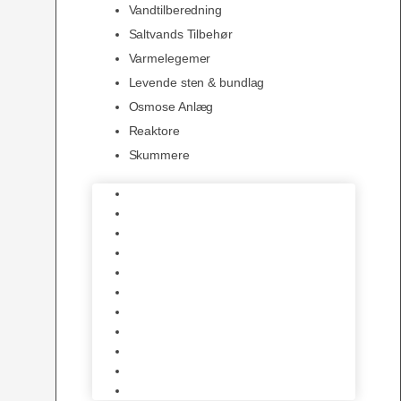
Vandtilberedning
Saltvands Tilbehør
Varmelegemer
Levende sten & bundlag
Osmose Anlæg
Reaktore
Skummere
Foder – Saltvand
LED Saltvand
Flowpumper
Måleudstyr
Vandtilberedning
Saltvands Tilbehør
Varmelegemer
Levende sten & bundlag
Osmose Anlæg
Reaktore
Skummere