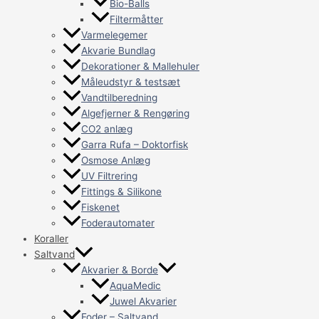
Bio-Balls
Filtermåtter
Varmelegemer
Akvarie Bundlag
Dekorationer & Mallehuler
Måleudstyr & testsæt
Vandtilberedning
Algefjerner & Rengøring
CO2 anlæg
Garra Rufa – Doktorfisk
Osmose Anlæg
UV Filtrering
Fittings & Silikone
Fiskenet
Foderautomater
Koraller
Saltvand
Akvarier & Borde
AquaMedic
Juwel Akvarier
Foder – Saltvand