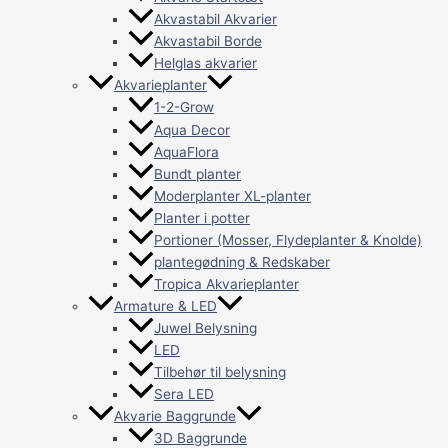
Akvastabil Akvarier
Akvastabil Borde
Helglas akvarier
Akvarieplanter
1-2-Grow
Aqua Decor
AquaFlora
Bundt planter
Moderplanter XL-planter
Planter i potter
Portioner (Mosser, Flydeplanter & Knolde)
plantegødning & Redskaber
Tropica Akvarieplanter
Armature & LED
Juwel Belysning
LED
Tilbehør til belysning
Sera LED
Akvarie Baggrunde
3D Baggrunde