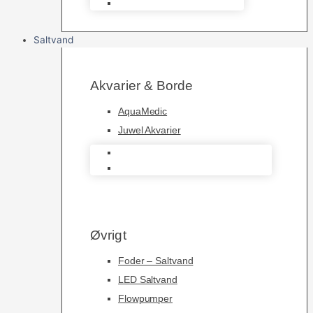
Foderautomater
Saltvand
Akvarier & Borde
AquaMedic
Juwel Akvarier
AquaMedic
Juwel Akvarier
Øvrigt
Foder – Saltvand
LED Saltvand
Flowpumper