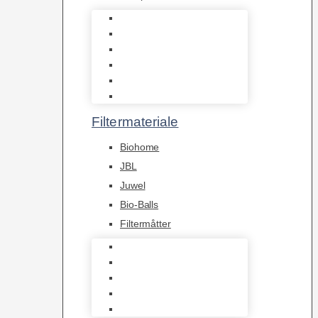
Indvendige pumper
Luftpumper
Hængefiltre
Spandpumper
Flowpumper
Pumper
Filtermateriale
Biohome
JBL
Juwel
Bio-Balls
Filtermåtter
Biohome
JBL
Juwel
Bio-Balls
Filtermåtter