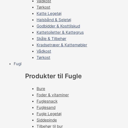
Vådkost
Tørkost
Katte Legetøj
Halsbånd & Seletøj
Godbidder & Kosttilskud
Kattetoiletter & Kattegrus
Skåle & Tilbehør
Kradsetræer & Kattemøbler
Vådkost
Tørkost
Fugl
Produkter til Fugle
Bure
Foder & vitaminer
Fuglesnack
Fuglesand
Fugle Legetøj
Siddepinde
Tilbehør til bur