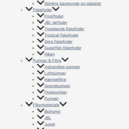
Slimline baggrunde og plakater
Fiskefoder
Frostfoder
JBL tørfoder
Tropelands fiskefoder
Tropical fiskefoder
Sera fiskefoder
Superfish fiskefoder
Hikari
Pumper & Filtre
Indvendige pumper
Luftpumper
Hængefiltre
Spandpumper
Flowpumper
Pumper
Filtermateriale
Biohome
JBL
Juwel