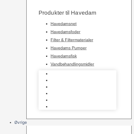
Produkter til Havedam
Havedamsnet
Havedamsfoder
Filter & Filtermaterialer
Havedams Pumper
Havedamsfisk
Vandbehandlingsmidler
Havedamsnet
Havedamsfoder
Filter & Filtermaterialer
Havedams Pumper
Havedamsfisk
Vandbehandlingsmidler
Øvrige