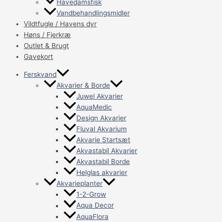
Havedamsfisk
Vandbehandlingsmidler
Vildtfugle / Havens dyr
Høns / Fjerkræ
Outlet & Brugt
Gavekort
Ferskvand
Akvarier & Borde
Juwel Akvarier
AquaMedic
Design Akvarier
Fluval Akvarium
Akvarie Startsæt
Akvastabil Akvarier
Akvastabil Borde
Helglas akvarier
Akvarieplanter
1-2-Grow
Aqua Decor
AquaFlora