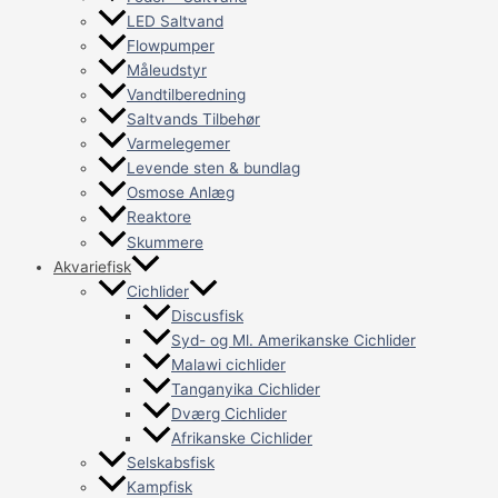
LED Saltvand
Flowpumper
Måleudstyr
Vandtilberedning
Saltvands Tilbehør
Varmelegemer
Levende sten & bundlag
Osmose Anlæg
Reaktore
Skummere
Akvariefisk
Cichlider
Discusfisk
Syd- og Ml. Amerikanske Cichlider
Malawi cichlider
Tanganyika Cichlider
Dværg Cichlider
Afrikanske Cichlider
Selskabsfisk
Kampfisk