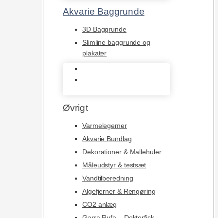
Akvarie Baggrunde
3D Baggrunde
Slimline baggrunde og
plakater
3D Baggrunde
Slimline baggrunde og
plakater
Øvrigt
Varmelegemer
Akvarie Bundlag
Dekorationer & Mallehuler
Måleudstyr & testsæt
Vandtilberedning
Algefjerner & Rengøring
CO2 anlæg
Garra Rufa – Doktorfisk