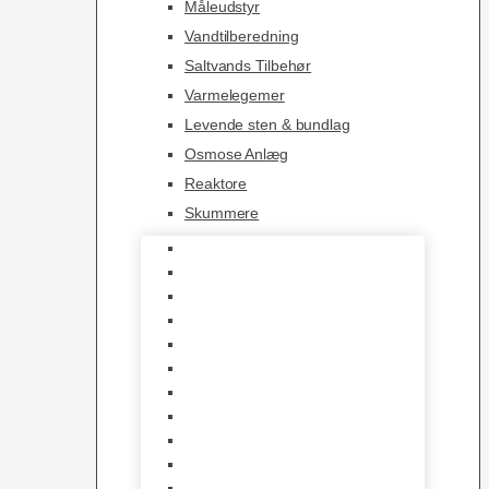
Måleudstyr
Vandtilberedning
Saltvands Tilbehør
Varmelegemer
Levende sten & bundlag
Osmose Anlæg
Reaktore
Skummere
Foder – Saltvand
LED Saltvand
Flowpumper
Måleudstyr
Vandtilberedning
Saltvands Tilbehør
Varmelegemer
Levende sten & bundlag
Osmose Anlæg
Reaktore
Skummere