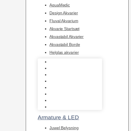
AquaMedic
Design Akvarier
Fluval Akvarium
Akvarie Startsæt
Akvastabil Akvarier
Akvastabil Borde
Helglas akvarier
Juwel Akvarier
AquaMedic
Design Akvarier
Fluval Akvarium
Akvarie Startsæt
Akvastabil Akvarier
Akvastabil Borde
Helglas akvarier
Armature & LED
Juwel Belysning