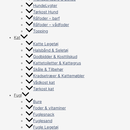
HundeLygter
Tørkost Hund
Råfoder – barf
Råfoder – vådfoder
Topping
Kat
Katte Legetøj
Halsbånd & Seletøj
Godbidder & Kosttilskud
Kattetoiletter & Kattegrus
Skåle & Tilbehør
Kradsetræer & Kattemøbler
Vådkost kat
Tørkost kat
Fugl
Bure
Foder & vitaminer
Fuglesnack
Fuglesand
Fugle Legetøj