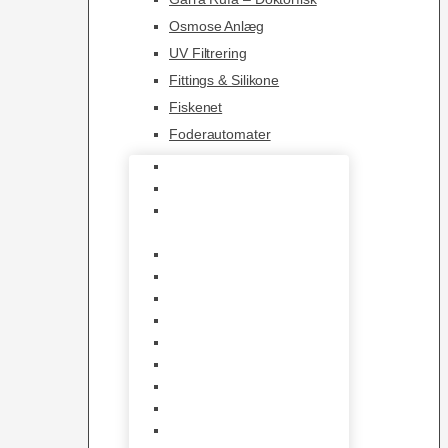
Osmose Anlæg
UV Filtrering
Fittings & Silikone
Fiskenet
Foderautomater
Varmelegemer
Akvarie Bundlag
Dekorationer &
Mallehuler
Måleudstyr & testsæt
Vandtilberedning
Algefjerner & Rengøring
CO2 anlæg
Garra Rufa – Doktorfisk
Osmose Anlæg
UV Filtrering
Fittings & Silikone
Fiskenet