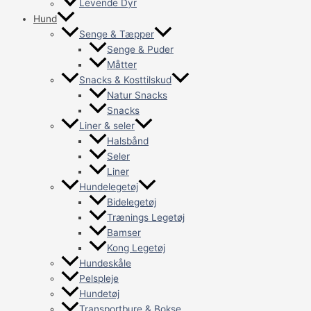
Levende Dyr
Hund
Senge & Tæpper
Senge & Puder
Måtter
Snacks & Kosttilskud
Natur Snacks
Snacks
Liner & seler
Halsbånd
Seler
Liner
Hundelegetøj
Bidelegetøj
Trænings Legetøj
Bamser
Kong Legetøj
Hundeskåle
Pelspleje
Hundetøj
Transportbure & Bokse