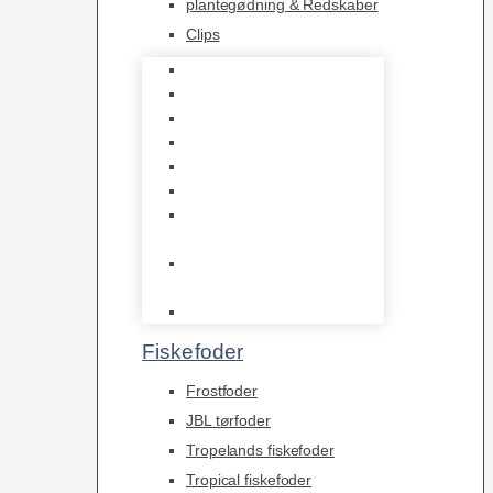
plantegødning & Redskaber
Clips
1-2-Grow/In Vitro
Aqua Decor
AquaFlora
Bundt planter
Moderplanter XL-planter
Planter i potter
Portioner (Mosser,
Flydeplanter & Knolde)
plantegødning &
Redskaber
Clips
Fiskefoder
Frostfoder
JBL tørfoder
Tropelands fiskefoder
Tropical fiskefoder