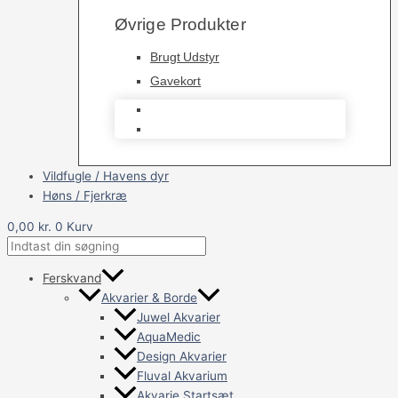
Øvrige Produkter
Brugt Udstyr
Gavekort
Brugt Udstyr
Gavekort
Vildfugle / Havens dyr
Høns / Fjerkræ
0,00
kr.
0
Kurv
Ferskvand
Akvarier & Borde
Juwel Akvarier
AquaMedic
Design Akvarier
Fluval Akvarium
Akvarie Startsæt