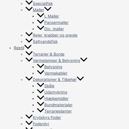
Specialfisk
Maller
L Maller
Pansermaller
Div. maller
Rejer, krabber og snegle
Saltvandsfisk
Reptil
Terrarier & Borde
Varmelamper & Belysning
Belysning
Varmekabler
Dekorationer & Tilbehør
Skåle
Udsmykning
Hjælpemidler
Bundmaterialer
Terrarieplanter
Krybdyrs Foder
Foderdyr