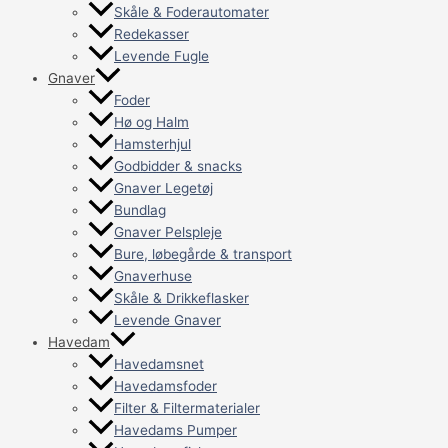
Skåle & Foderautomater
Redekasser
Levende Fugle
Gnaver
Foder
Hø og Halm
Hamsterhjul
Godbidder & snacks
Gnaver Legetøj
Bundlag
Gnaver Pelspleje
Bure, løbegårde & transport
Gnaverhuse
Skåle & Drikkeflasker
Levende Gnaver
Havedam
Havedamsnet
Havedamsfoder
Filter & Filtermaterialer
Havedams Pumper