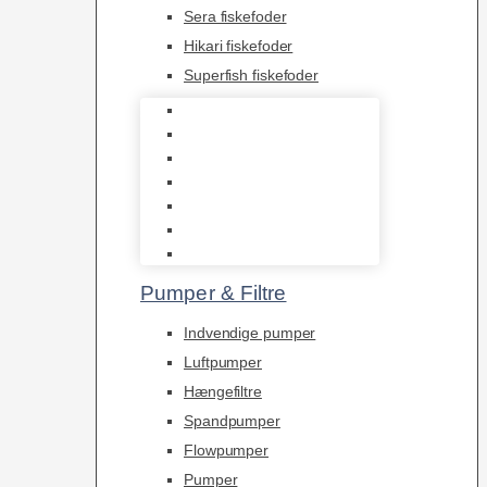
Sera fiskefoder
Hikari fiskefoder
Superfish fiskefoder
Frostfoder
JBL tørfoder
Tropelands fiskefoder
Tropical fiskefoder
Sera fiskefoder
Hikari fiskefoder
Superfish fiskefoder
Pumper & Filtre
Indvendige pumper
Luftpumper
Hængefiltre
Spandpumper
Flowpumper
Pumper