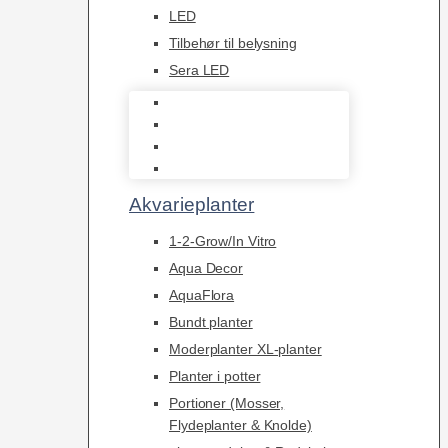
LED
Tilbehør til belysning
Sera LED
Juwel Belysning
LED
Tilbehør til belysning
Sera LED
Akvarieplanter
1-2-Grow/In Vitro
Aqua Decor
AquaFlora
Bundt planter
Moderplanter XL-planter
Planter i potter
Portioner (Mosser,
Flydeplanter & Knolde)