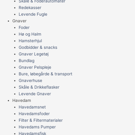
Skåle & Foderautomater
Redekasser
Levende Fugle
Gnaver
Foder
Hø og Halm
Hamsterhjul
Godbidder & snacks
Gnaver Legetøj
Bundlag
Gnaver Pelspleje
Bure, løbegårde & transport
Gnaverhuse
Skåle & Drikkeflasker
Levende Gnaver
Havedam
Havedamsnet
Havedamsfoder
Filter & Filtermaterialer
Havedams Pumper
Havedamsfisk