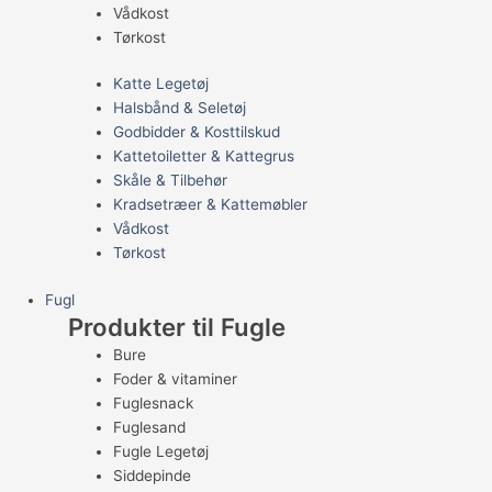
Vådkost
Tørkost
Katte Legetøj
Halsbånd & Seletøj
Godbidder & Kosttilskud
Kattetoiletter & Kattegrus
Skåle & Tilbehør
Kradsetræer & Kattemøbler
Vådkost
Tørkost
Fugl
Produkter til Fugle
Bure
Foder & vitaminer
Fuglesnack
Fuglesand
Fugle Legetøj
Siddepinde