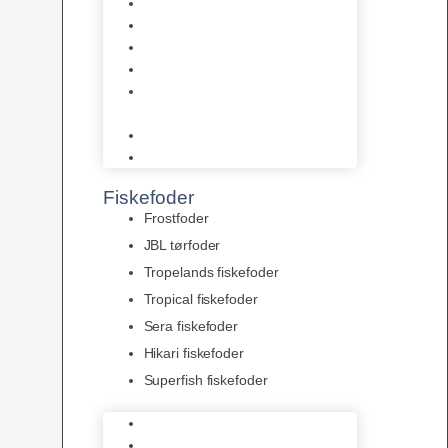
AquaFlora
Bundt planter
Moderplanter XL-planter
Planter i potter
Portioner (Mosser, Flydeplanter
& Knolde)
plantegødning & Redskaber
Clips
Fiskefoder
Frostfoder
JBL tørfoder
Tropelands fiskefoder
Tropical fiskefoder
Sera fiskefoder
Hikari fiskefoder
Superfish fiskefoder
Frostfoder
JBL tørfoder