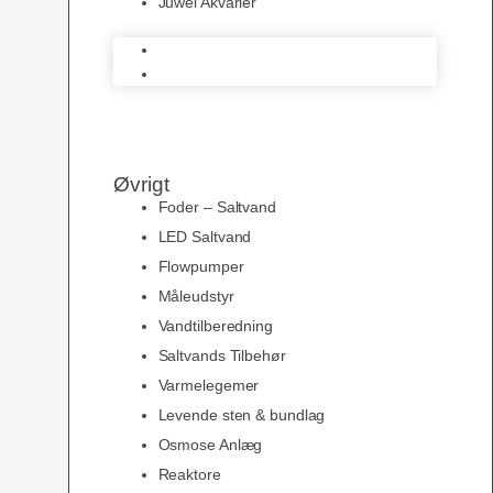
Juwel Akvarier
AquaMedic
Juwel Akvarier
Øvrigt
Foder – Saltvand
LED Saltvand
Flowpumper
Måleudstyr
Vandtilberedning
Saltvands Tilbehør
Varmelegemer
Levende sten & bundlag
Osmose Anlæg
Reaktore