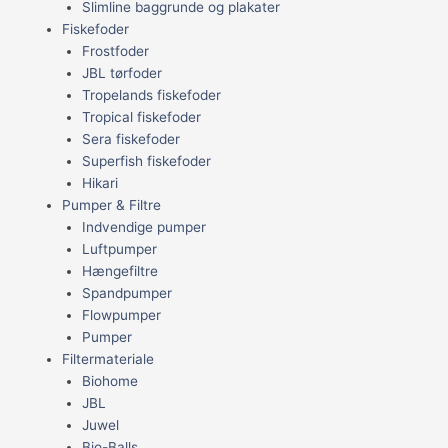
Slimline baggrunde og plakater
Fiskefoder
Frostfoder
JBL tørfoder
Tropelands fiskefoder
Tropical fiskefoder
Sera fiskefoder
Superfish fiskefoder
Hikari
Pumper & Filtre
Indvendige pumper
Luftpumper
Hængefiltre
Spandpumper
Flowpumper
Pumper
Filtermateriale
Biohome
JBL
Juwel
Bio-Balls