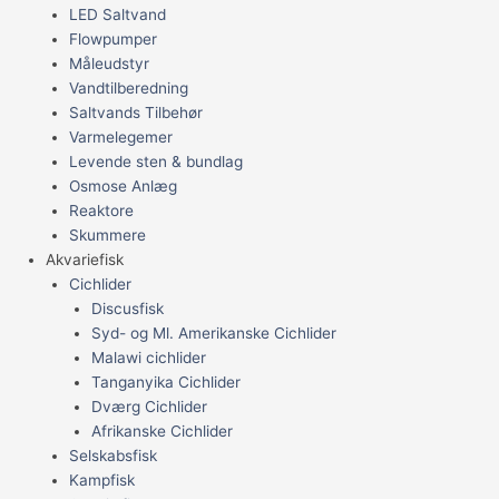
LED Saltvand
Flowpumper
Måleudstyr
Vandtilberedning
Saltvands Tilbehør
Varmelegemer
Levende sten & bundlag
Osmose Anlæg
Reaktore
Skummere
Akvariefisk
Cichlider
Discusfisk
Syd- og Ml. Amerikanske Cichlider
Malawi cichlider
Tanganyika Cichlider
Dværg Cichlider
Afrikanske Cichlider
Selskabsfisk
Kampfisk