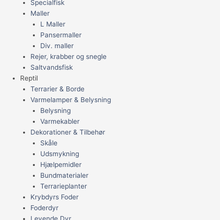
Specialfisk
Maller
L Maller
Pansermaller
Div. maller
Rejer, krabber og snegle
Saltvandsfisk
Reptil
Terrarier & Borde
Varmelamper & Belysning
Belysning
Varmekabler
Dekorationer & Tilbehør
Skåle
Udsmykning
Hjælpemidler
Bundmaterialer
Terrarieplanter
Krybdyrs Foder
Foderdyr
Levende Dyr