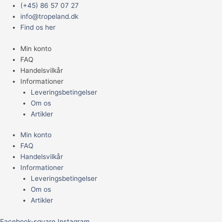
Gå
Main
JBL
Prisinterval:
(+45) 86 57 07 27
til
Menu
Gammarus
199,95 kr.
info@tropeland.dk
indholdet
refill
til
Find os her
750ml
399,95 kr.
Min konto
antal
FAQ
Handelsvilkår
Informationer
Leveringsbetingelser
Om os
Artikler
Min konto
FAQ
Handelsvilkår
Informationer
Leveringsbetingelser
Om os
Artikler
Facebook-square
Instagram