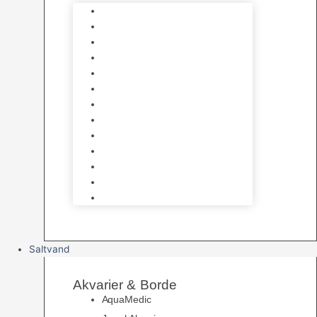
Varmelegemer
Akvarie Bundlag
Dekorationer & Mallehuler
Måleudstyr & testsæt
Vandtilberedning
Algefjerner & Rengøring
CO2 anlæg
Garra Rufa – Doktorfisk
Osmose Anlæg
UV Filtrering
Fittings & Silikone
Fiskenet
Foderautomater
Saltvand
Akvarier & Borde
AquaMedic