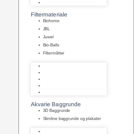
Pumper
Filtermateriale
Biohome
JBL
Juwel
Bio-Balls
Filtermåtter
Biohome
JBL
Juwel
Bio-Balls
Filtermåtter
Akvarie Baggrunde
3D Baggrunde
Slimline baggrunde og plakater
3D Baggrunde