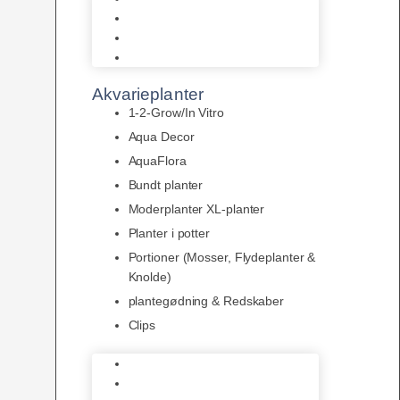
LED
Tilbehør til belysning
Sera LED
Akvarieplanter
1-2-Grow/In Vitro
Aqua Decor
AquaFlora
Bundt planter
Moderplanter XL-planter
Planter i potter
Portioner (Mosser, Flydeplanter &
Knolde)
plantegødning & Redskaber
Clips
1-2-Grow/In Vitro
Aqua Decor