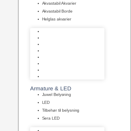
Akvastabil Akvarier
Akvastabil Borde
Helglas akvarier
Juwel Akvarier
AquaMedic
Design Akvarier
Fluval Akvarium
Akvarie Startsæt
Akvastabil Akvarier
Akvastabil Borde
Helglas akvarier
Armature & LED
Juwel Belysning
LED
Tilbehør til belysning
Sera LED
Juwel Belysning