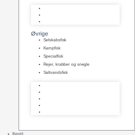
L Maller
Pansermaller
Div. maller
Øvrige
Selskabsfisk
Kampfisk
Specialfisk
Rejer, krabber og snegle
Saltvandsfisk
Selskabsfisk
Kampfisk
Specialfisk
Rejer, krabber og snegle
Saltvandsfisk
Reptil