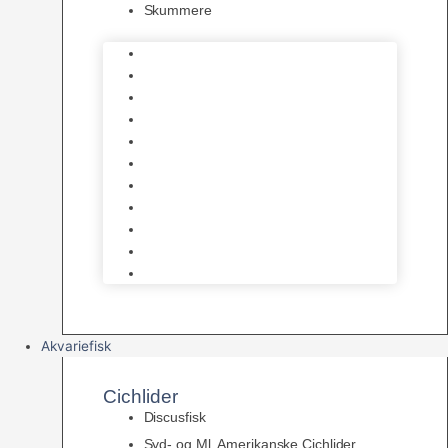
Skummere
Foder – Saltvand
LED Saltvand
Flowpumper
Måleudstyr
Vandtilberedning
Saltvands Tilbehør
Varmelegemer
Levende sten & bundlag
Osmose Anlæg
Reaktore
Skummere
Akvariefisk
Cichlider
Discusfisk
Syd- og Ml. Amerikanske Cichlider