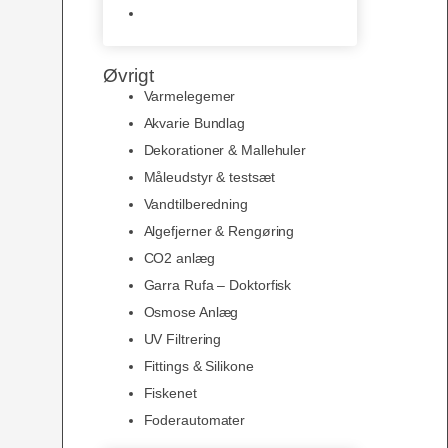
Slimline baggrunde og
plakater
Øvrigt
Varmelegemer
Akvarie Bundlag
Dekorationer & Mallehuler
Måleudstyr & testsæt
Vandtilberedning
Algefjerner & Rengøring
CO2 anlæg
Garra Rufa – Doktorfisk
Osmose Anlæg
UV Filtrering
Fittings & Silikone
Fiskenet
Foderautomater