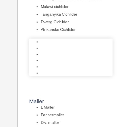
Malawi cichlider
Tanganyika Cichlider
Dværg Cichlider
Afrikanske Cichlider
Discusfisk
Syd- og Ml. Amerikanske Cichlider
Malawi cichlider
Tanganyika Cichlider
Dværg Cichlider
Afrikanske Cichlider
Maller
L Maller
Pansermaller
Div. maller