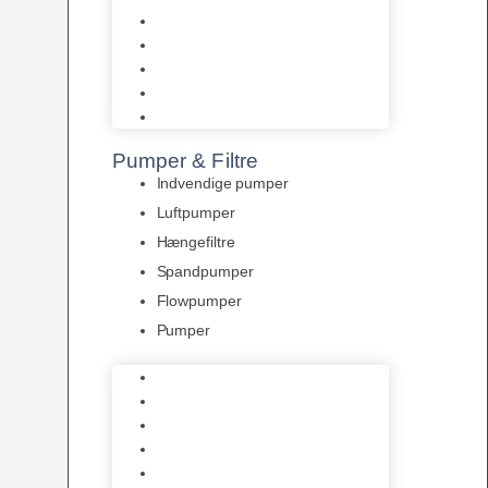
Tropelands fiskefoder
Tropical fiskefoder
Sera fiskefoder
Hikari fiskefoder
Superfish fiskefoder
Pumper & Filtre
Indvendige pumper
Luftpumper
Hængefiltre
Spandpumper
Flowpumper
Pumper
Indvendige pumper
Luftpumper
Hængefiltre
Spandpumper
Flowpumper