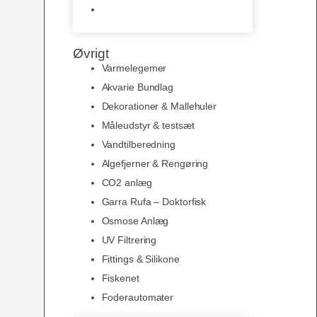
Slimline baggrunde og
plakater
Øvrigt
Varmelegemer
Akvarie Bundlag
Dekorationer & Mallehuler
Måleudstyr & testsæt
Vandtilberedning
Algefjerner & Rengøring
CO2 anlæg
Garra Rufa – Doktorfisk
Osmose Anlæg
UV Filtrering
Fittings & Silikone
Fiskenet
Foderautomater