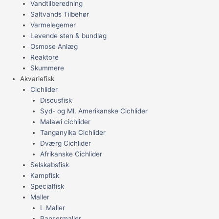
Vandtilberedning
Saltvands Tilbehør
Varmelegemer
Levende sten & bundlag
Osmose Anlæg
Reaktore
Skummere
Akvariefisk
Cichlider
Discusfisk
Syd- og Ml. Amerikanske Cichlider
Malawi cichlider
Tanganyika Cichlider
Dværg Cichlider
Afrikanske Cichlider
Selskabsfisk
Kampfisk
Specialfisk
Maller
L Maller
Pansermaller