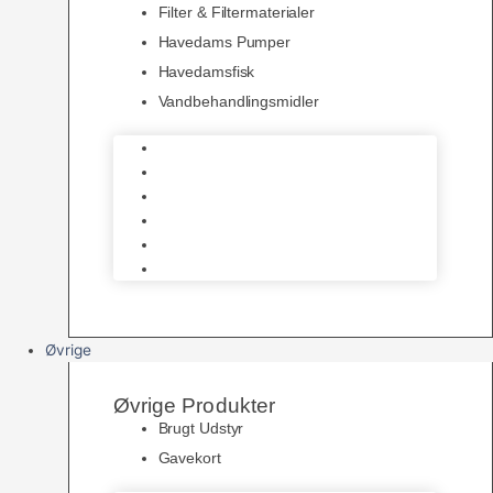
Filter & Filtermaterialer
Havedams Pumper
Havedamsfisk
Vandbehandlingsmidler
Havedamsnet
Havedamsfoder
Filter & Filtermaterialer
Havedams Pumper
Havedamsfisk
Vandbehandlingsmidler
Øvrige
Øvrige Produkter
Brugt Udstyr
Gavekort