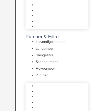
Tropelands fiskefoder
Tropical fiskefoder
Sera fiskefoder
Hikari fiskefoder
Superfish fiskefoder
Pumper & Filtre
Indvendige pumper
Luftpumper
Hængefiltre
Spandpumper
Flowpumper
Pumper
Indvendige pumper
Luftpumper
Hængefiltre
Spandpumper
Flowpumper