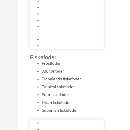
AquaFlora
Bundt planter
Moderplanter XL-planter
Planter i potter
Portioner (Mosser, Flydeplanter
& Knolde)
plantegødning & Redskaber
Clips
Fiskefoder
Frostfoder
JBL tørfoder
Tropelands fiskefoder
Tropical fiskefoder
Sera fiskefoder
Hikari fiskefoder
Superfish fiskefoder
Frostfoder
JBL tørfoder