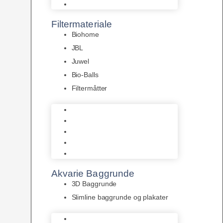
Pumper
Filtermateriale
Biohome
JBL
Juwel
Bio-Balls
Filtermåtter
Biohome
JBL
Juwel
Bio-Balls
Filtermåtter
Akvarie Baggrunde
3D Baggrunde
Slimline baggrunde og plakater
3D Baggrunde