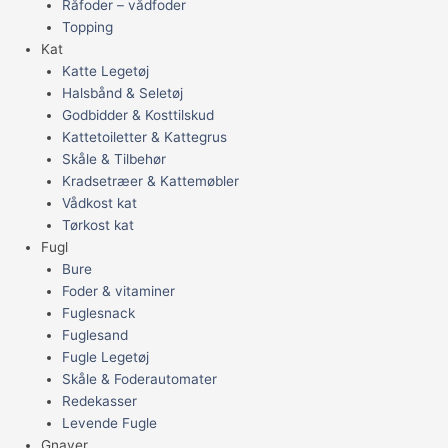
Råfoder – vådfoder
Topping
Kat
Katte Legetøj
Halsbånd & Seletøj
Godbidder & Kosttilskud
Kattetoiletter & Kattegrus
Skåle & Tilbehør
Kradsetræer & Kattemøbler
Vådkost kat
Tørkost kat
Fugl
Bure
Foder & vitaminer
Fuglesnack
Fuglesand
Fugle Legetøj
Skåle & Foderautomater
Redekasser
Levende Fugle
Gnaver