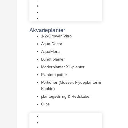
LED
Tilbehør til belysning
Sera LED
Akvarieplanter
1-2-Grow/In Vitro
Aqua Decor
AquaFlora
Bundt planter
Moderplanter XL-planter
Planter i potter
Portioner (Mosser, Flydeplanter &
Knolde)
plantegødning & Redskaber
Clips
1-2-Grow/In Vitro
Aqua Decor