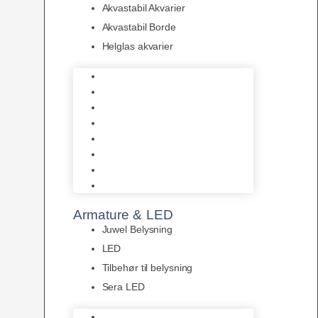
Akvastabil Akvarier
Akvastabil Borde
Helglas akvarier
Juwel Akvarier
AquaMedic
Design Akvarier
Fluval Akvarium
Akvarie Startsæt
Akvastabil Akvarier
Akvastabil Borde
Helglas akvarier
Armature & LED
Juwel Belysning
LED
Tilbehør til belysning
Sera LED
Juwel Belysning