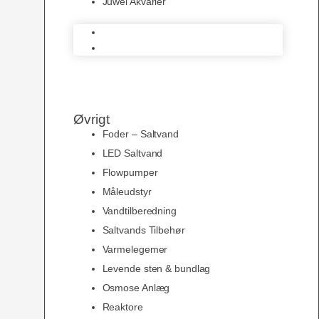
Juwel Akvarier
AquaMedic
Juwel Akvarier
Øvrigt
Foder – Saltvand
LED Saltvand
Flowpumper
Måleudstyr
Vandtilberedning
Saltvands Tilbehør
Varmelegemer
Levende sten & bundlag
Osmose Anlæg
Reaktore