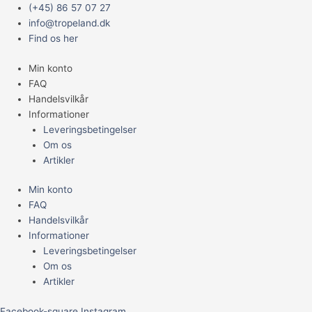
Gå
Main
sera
Prisinterval:
(+45) 86 57 07 27
til
Menu
reptil
199,95 kr.
info@tropeland.dk
indholdet
Professional
til
Find os her
Herbivor
399,95 kr.
Min konto
Nature
FAQ
10
Handelsvilkår
l,
Informationer
3,2
Leveringsbetingelser
kg
Om os
antal
Artikler
Min konto
FAQ
Handelsvilkår
Informationer
Leveringsbetingelser
Om os
Artikler
Facebook-square
Instagram