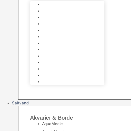
Varmelegemer
Akvarie Bundlag
Dekorationer & Mallehuler
Måleudstyr & testsæt
Vandtilberedning
Algefjerner & Rengøring
CO2 anlæg
Garra Rufa – Doktorfisk
Osmose Anlæg
UV Filtrering
Fittings & Silikone
Fiskenet
Foderautomater
Saltvand
Akvarier & Borde
AquaMedic