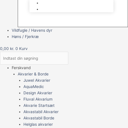
Brugt Udstyr
Gavekort
Vildfugle / Havens dyr
Høns / Fjerkræ
0,00
kr.
0
Kurv
Ferskvand
Akvarier & Borde
Juwel Akvarier
AquaMedic
Design Akvarier
Fluval Akvarium
Akvarie Startsæt
Akvastabil Akvarier
Akvastabil Borde
Helglas akvarier