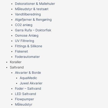
Dekorationer & Mallehuler
Måleudstyr & testsæt
Vandtilberedning
Algefjerner & Rengøring
CO2 anlæg
Garra Rufa – Doktorfisk
Osmose Anlæg
UV Filtrering
Fittings & Silikone
Fiskenet
Foderautomater
Koraller
Saltvand
Akvarier & Borde
AquaMedic
Juwel Akvarier
Foder – Saltvand
LED Saltvand
Flowpumper
Måleudstyr