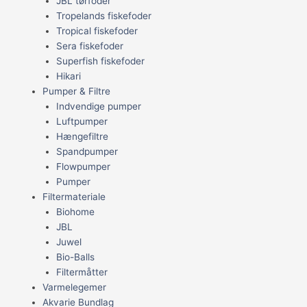
JBL tørfoder
Tropelands fiskefoder
Tropical fiskefoder
Sera fiskefoder
Superfish fiskefoder
Hikari
Pumper & Filtre
Indvendige pumper
Luftpumper
Hængefiltre
Spandpumper
Flowpumper
Pumper
Filtermateriale
Biohome
JBL
Juwel
Bio-Balls
Filtermåtter
Varmelegemer
Akvarie Bundlag