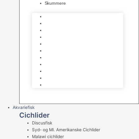
Skummere
Foder – Saltvand
LED Saltvand
Flowpumper
Måleudstyr
Vandtilberedning
Saltvands Tilbehør
Varmelegemer
Levende sten & bundlag
Osmose Anlæg
Reaktore
Skummere
Akvariefisk
Cichlider
Discusfisk
Syd- og Ml. Amerikanske Cichlider
Malawi cichlider