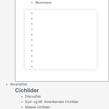
Skummere
Foder – Saltvand
LED Saltvand
Flowpumper
Måleudstyr
Vandtilberedning
Saltvands Tilbehør
Varmelegemer
Levende sten & bundlag
Osmose Anlæg
Reaktore
Skummere
Akvariefisk
Cichlider
Discusfisk
Syd- og Ml. Amerikanske Cichlider
Malawi cichlider