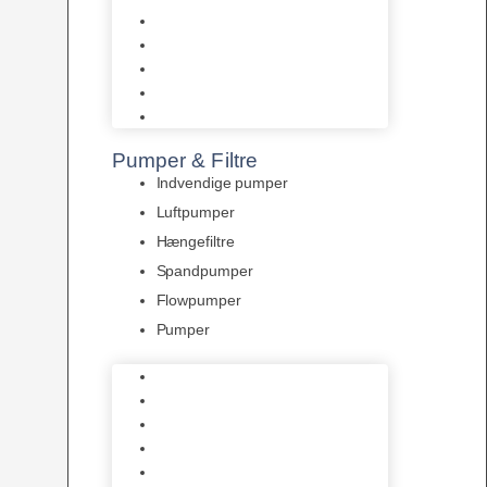
Tropelands fiskefoder
Tropical fiskefoder
Sera fiskefoder
Hikari fiskefoder
Superfish fiskefoder
Pumper & Filtre
Indvendige pumper
Luftpumper
Hængefiltre
Spandpumper
Flowpumper
Pumper
Indvendige pumper
Luftpumper
Hængefiltre
Spandpumper
Flowpumper