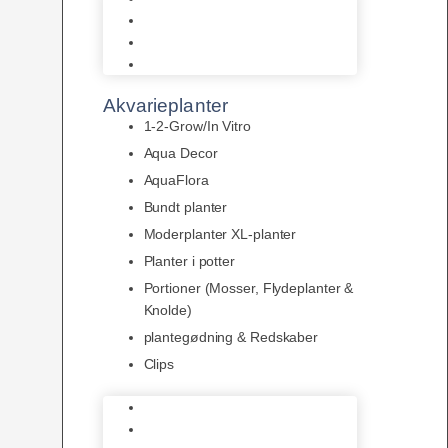
LED
Tilbehør til belysning
Sera LED
Akvarieplanter
1-2-Grow/In Vitro
Aqua Decor
AquaFlora
Bundt planter
Moderplanter XL-planter
Planter i potter
Portioner (Mosser, Flydeplanter &
Knolde)
plantegødning & Redskaber
Clips
1-2-Grow/In Vitro
Aqua Decor