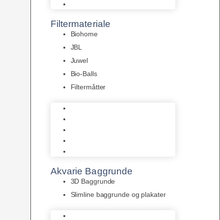
Pumper
Filtermateriale
Biohome
JBL
Juwel
Bio-Balls
Filtermåtter
Biohome
JBL
Juwel
Bio-Balls
Filtermåtter
Akvarie Baggrunde
3D Baggrunde
Slimline baggrunde og plakater
3D Baggrunde