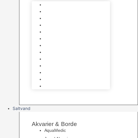
Varmelegemer
Akvarie Bundlag
Dekorationer & Mallehuler
Måleudstyr & testsæt
Vandtilberedning
Algefjerner & Rengøring
CO2 anlæg
Garra Rufa – Doktorfisk
Osmose Anlæg
UV Filtrering
Fittings & Silikone
Fiskenet
Foderautomater
Saltvand
Akvarier & Borde
AquaMedic