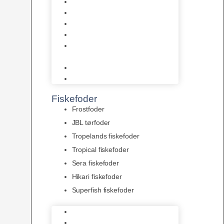
AquaFlora
Bundt planter
Moderplanter XL-planter
Planter i potter
Portioner (Mosser, Flydeplanter
& Knolde)
plantegødning & Redskaber
Clips
Fiskefoder
Frostfoder
JBL tørfoder
Tropelands fiskefoder
Tropical fiskefoder
Sera fiskefoder
Hikari fiskefoder
Superfish fiskefoder
Frostfoder
JBL tørfoder