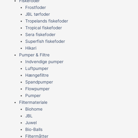
Fiskefoder
Frostfoder
JBL tørfoder
Tropelands fiskefoder
Tropical fiskefoder
Sera fiskefoder
Superfish fiskefoder
Hikari
Pumper & Filtre
Indvendige pumper
Luftpumper
Hængefiltre
Spandpumper
Flowpumper
Pumper
Filtermateriale
Biohome
JBL
Juwel
Bio-Balls
Filtermåtter