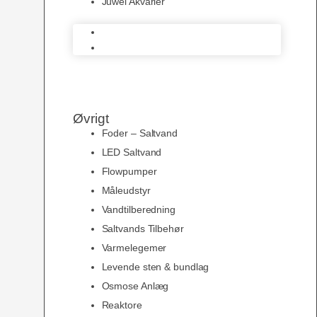
Juwel Akvarier
AquaMedic
Juwel Akvarier
Øvrigt
Foder – Saltvand
LED Saltvand
Flowpumper
Måleudstyr
Vandtilberedning
Saltvands Tilbehør
Varmelegemer
Levende sten & bundlag
Osmose Anlæg
Reaktore