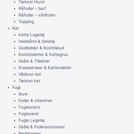
Tørkost Hund
Råfoder – barf
Råfoder – vådfoder
Topping
Kat
Katte Legetøj
Halsbånd & Seletøj
Godbidder & Kosttilskud
Kattetoiletter & Kattegrus
Skåle & Tilbehør
Kradsetræer & Kattemøbler
Vådkost kat
Tørkost kat
Fugl
Bure
Foder & vitaminer
Fuglesnack
Fuglesand
Fugle Legetøj
Skåle & Foderautomater
Redekasser