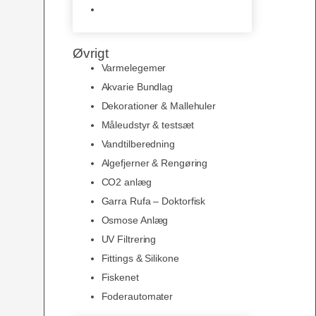
Slimline baggrunde og
plakater
Øvrigt
Varmelegemer
Akvarie Bundlag
Dekorationer & Mallehuler
Måleudstyr & testsæt
Vandtilberedning
Algefjerner & Rengøring
CO2 anlæg
Garra Rufa – Doktorfisk
Osmose Anlæg
UV Filtrering
Fittings & Silikone
Fiskenet
Foderautomater