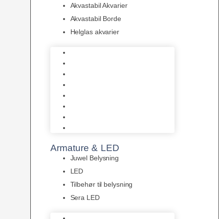
Akvastabil Akvarier
Akvastabil Borde
Helglas akvarier
Juwel Akvarier
AquaMedic
Design Akvarier
Fluval Akvarium
Akvarie Startsæt
Akvastabil Akvarier
Akvastabil Borde
Helglas akvarier
Armature & LED
Juwel Belysning
LED
Tilbehør til belysning
Sera LED
Juwel Belysning