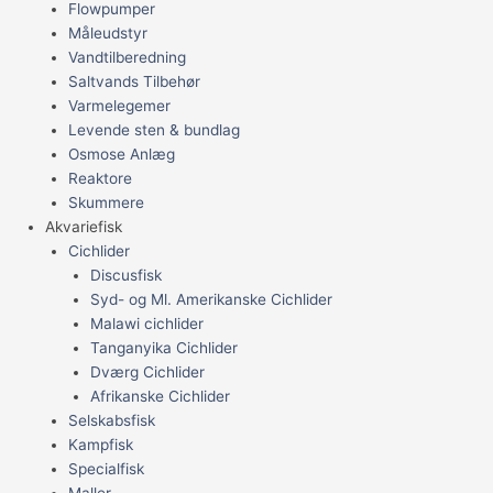
Flowpumper
Måleudstyr
Vandtilberedning
Saltvands Tilbehør
Varmelegemer
Levende sten & bundlag
Osmose Anlæg
Reaktore
Skummere
Akvariefisk
Cichlider
Discusfisk
Syd- og Ml. Amerikanske Cichlider
Malawi cichlider
Tanganyika Cichlider
Dværg Cichlider
Afrikanske Cichlider
Selskabsfisk
Kampfisk
Specialfisk
Maller