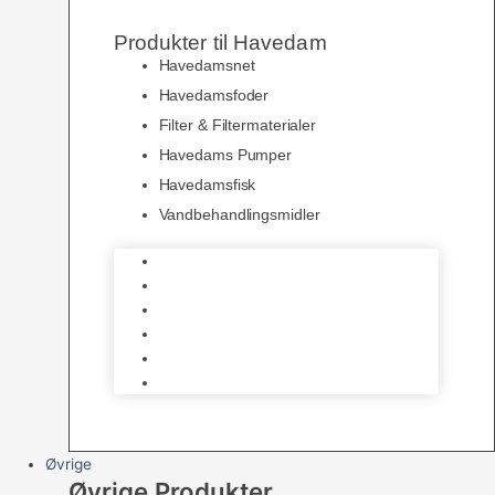
Produkter til Havedam
Havedamsnet
Havedamsfoder
Filter & Filtermaterialer
Havedams Pumper
Havedamsfisk
Vandbehandlingsmidler
Havedamsnet
Havedamsfoder
Filter & Filtermaterialer
Havedams Pumper
Havedamsfisk
Vandbehandlingsmidler
Øvrige
Øvrige Produkter