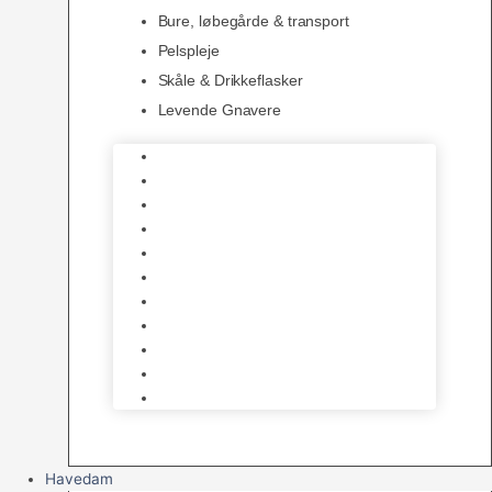
Bure, løbegårde & transport
Pelspleje
Skåle & Drikkeflasker
Levende Gnavere
Foder
Hø og Halm
Godbidder & Snacks
Legetøj
Hamsterhjul
Huse & Skjul
Bundlag
Bure, løbegårde & transport
Pelspleje
Skåle & Drikkeflasker
Levende Gnavere
Havedam