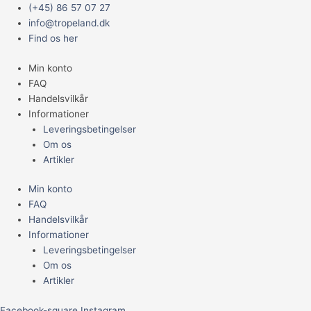
Gå
Main
Den
Den
(+45) 86 57 07 27
til
Menu
oprindelige
aktuelle
info@tropeland.dk
indholdet
pris
pris
Find os her
var:
er:
Min konto
1.399,00 kr..
1.000,00 kr..
FAQ
Handelsvilkår
Informationer
Leveringsbetingelser
Om os
Artikler
Min konto
FAQ
Handelsvilkår
Informationer
Leveringsbetingelser
Om os
Artikler
Facebook-square
Instagram