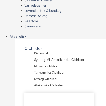
Saltvands Tilbehør
Varmelegemer
Levende sten & bundlag
Osmose Anlæg
Reaktore
Skummere
Akvariefisk
Cichlider
Discusfisk
Syd- og Ml. Amerikanske Cichlider
Malawi cichlider
Tanganyika Cichlider
Dværg Cichlider
Afrikanske Cichlider
Discusfisk
Syd- og Ml. Amerikanske Cichlider
Malawi cichlider