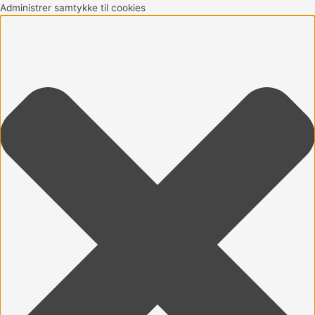
Gå
Marketing
Statistikker
Præferencer
Funktionsdygtig
Administrer samtykke til cookies
til
indholdet