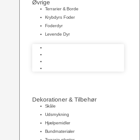
Øvrige
Terrarier & Borde
Krybdyrs Foder
Foderdyr
Levende Dyr
Terrarier & Borde
Krybdyrs Foder
Foderdyr
Levende Dyr
Dekorationer & Tilbehør
Skåle
Udsmykning
Hjælpemidler
Bundmaterialer
Terrarie planter