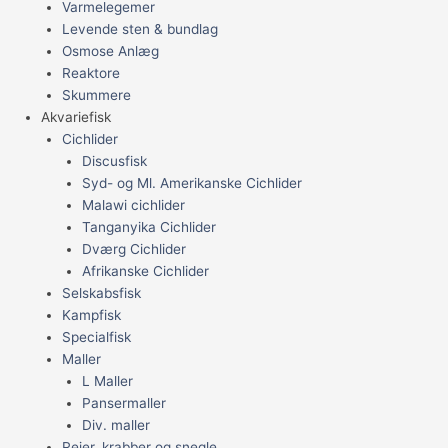
Varmelegemer
Levende sten & bundlag
Osmose Anlæg
Reaktore
Skummere
Akvariefisk
Cichlider
Discusfisk
Syd- og Ml. Amerikanske Cichlider
Malawi cichlider
Tanganyika Cichlider
Dværg Cichlider
Afrikanske Cichlider
Selskabsfisk
Kampfisk
Specialfisk
Maller
L Maller
Pansermaller
Div. maller
Rejer, krabber og snegle