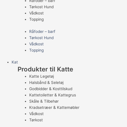
Råfoder – barf
Tørkost Hund
Vådkost
Topping
Råfoder – barf
Tørkost Hund
Vådkost
Topping
Kat
Produkter til Katte
Katte Legetøj
Halsbånd & Seletøj
Godbidder & Kosttilskud
Kattetoiletter & Kattegrus
Skåle & Tilbehør
Kradsetræer & Kattemøbler
Vådkost
Tørkost