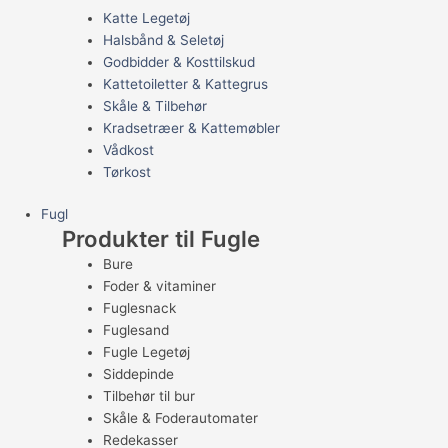
Katte Legetøj
Halsbånd & Seletøj
Godbidder & Kosttilskud
Kattetoiletter & Kattegrus
Skåle & Tilbehør
Kradsetræer & Kattemøbler
Vådkost
Tørkost
Fugl
Produkter til Fugle
Bure
Foder & vitaminer
Fuglesnack
Fuglesand
Fugle Legetøj
Siddepinde
Tilbehør til bur
Skåle & Foderautomater
Redekasser