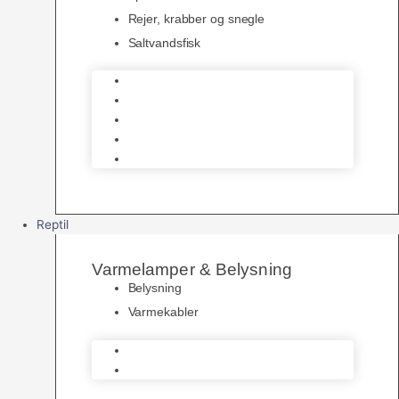
Rejer, krabber og snegle
Saltvandsfisk
Selskabsfisk
Kampfisk
Specialfisk
Rejer, krabber og snegle
Saltvandsfisk
Reptil
Varmelamper & Belysning
Belysning
Varmekabler
Belysning
Varmekabler