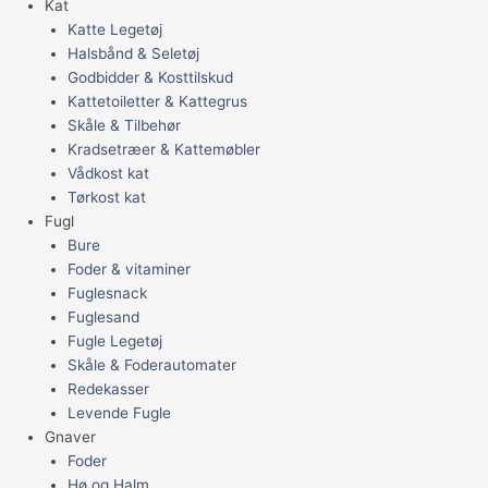
Kat
Katte Legetøj
Halsbånd & Seletøj
Godbidder & Kosttilskud
Kattetoiletter & Kattegrus
Skåle & Tilbehør
Kradsetræer & Kattemøbler
Vådkost kat
Tørkost kat
Fugl
Bure
Foder & vitaminer
Fuglesnack
Fuglesand
Fugle Legetøj
Skåle & Foderautomater
Redekasser
Levende Fugle
Gnaver
Foder
Hø og Halm