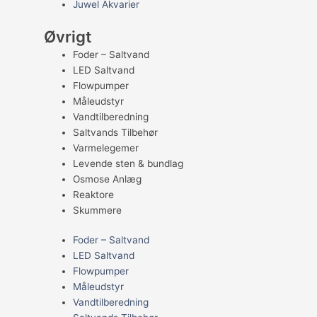
Juwel Akvarier
Øvrigt
Foder – Saltvand
LED Saltvand
Flowpumper
Måleudstyr
Vandtilberedning
Saltvands Tilbehør
Varmelegemer
Levende sten & bundlag
Osmose Anlæg
Reaktore
Skummere
Foder – Saltvand
LED Saltvand
Flowpumper
Måleudstyr
Vandtilberedning