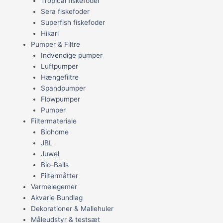
Tropical fiskefoder
Sera fiskefoder
Superfish fiskefoder
Hikari
Pumper & Filtre
Indvendige pumper
Luftpumper
Hængefiltre
Spandpumper
Flowpumper
Pumper
Filtermateriale
Biohome
JBL
Juwel
Bio-Balls
Filtermåtter
Varmelegemer
Akvarie Bundlag
Dekorationer & Mallehuler
Måleudstyr & testsæt