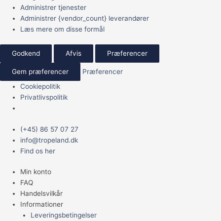
Administrer tjenester
Administrer {vendor_count} leverandører
Læs mere om disse formål
Godkend
Afvis
Præferencer
Gem præferencer
Præferencer
Cookiepolitik
Privatlivspolitik
Main
Den
Den
(+45) 86 57 07 27
Menu
oprindelige
aktuelle
info@tropeland.dk
pris
pris
Find os her
var:
er:
Min konto
4.499,00 kr..
2.249,00 kr..
FAQ
Handelsvilkår
Informationer
Leveringsbetingelser