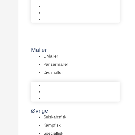
Tanganyika Cichlider
Dværg Cichlider
Afrikanske Cichlider
Maller
L Maller
Pansermaller
Div. maller
L Maller
Pansermaller
Div. maller
Øvrige
Selskabsfisk
Kampfisk
Specialfisk