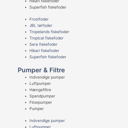
Hikari fiskefoder
Superfish fiskefoder
Frostfoder
JBL tørfoder
Tropelands fiskefoder
Tropical fiskefoder
Sera fiskefoder
Hikari fiskefoder
Superfish fiskefoder
Pumper & Filtre
Indvendige pumper
Luftpumper
Hængefiltre
Spandpumper
Flowpumper
Pumper
Indvendige pumper
Luftpumper