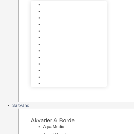
Varmelegemer
Akvarie Bundlag
Dekorationer & Mallehuler
Måleudstyr & testsæt
Vandtilberedning
Algefjerner & Rengøring
CO2 anlæg
Garra Rufa – Doktorfisk
Osmose Anlæg
UV Filtrering
Fittings & Silikone
Fiskenet
Foderautomater
Saltvand
Akvarier & Borde
AquaMedic