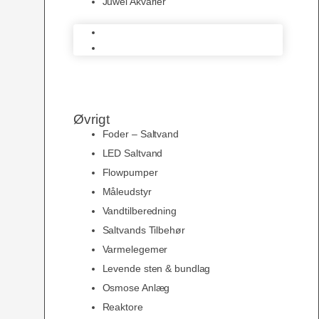
Juwel Akvarier
AquaMedic
Juwel Akvarier
Øvrigt
Foder – Saltvand
LED Saltvand
Flowpumper
Måleudstyr
Vandtilberedning
Saltvands Tilbehør
Varmelegemer
Levende sten & bundlag
Osmose Anlæg
Reaktore