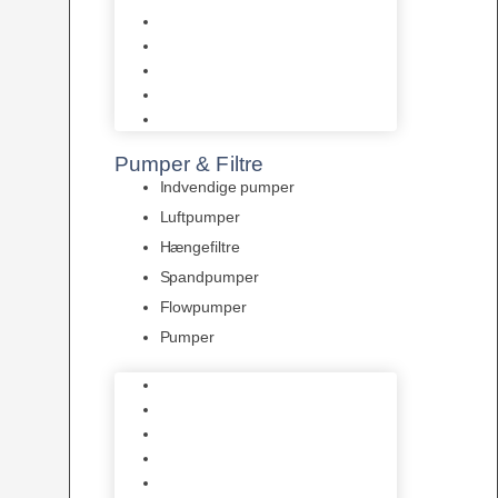
Tropelands fiskefoder
Tropical fiskefoder
Sera fiskefoder
Hikari fiskefoder
Superfish fiskefoder
Pumper & Filtre
Indvendige pumper
Luftpumper
Hængefiltre
Spandpumper
Flowpumper
Pumper
Indvendige pumper
Luftpumper
Hængefiltre
Spandpumper
Flowpumper