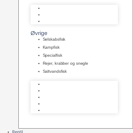
L Maller
Pansermaller
Div. maller
Øvrige
Selskabsfisk
Kampfisk
Specialfisk
Rejer, krabber og snegle
Saltvandsfisk
Selskabsfisk
Kampfisk
Specialfisk
Rejer, krabber og snegle
Saltvandsfisk
Reptil