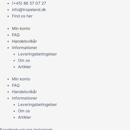
Gå
Main
TERRARIUM
(+45) 86 57 07 27
til
Menu
ALU
info@tropeland.dk
indholdet
75x40x80CM
Find os her
240L
Min konto
antal
FAQ
Handelsvilkår
Informationer
Leveringsbetingelser
Om os
Artikler
Min konto
FAQ
Handelsvilkår
Informationer
Leveringsbetingelser
Om os
Artikler
Facebook-square
Instagram