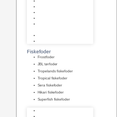
AquaFlora
Bundt planter
Moderplanter XL-planter
Planter i potter
Portioner (Mosser, Flydeplanter
& Knolde)
plantegødning & Redskaber
Clips
Fiskefoder
Frostfoder
JBL tørfoder
Tropelands fiskefoder
Tropical fiskefoder
Sera fiskefoder
Hikari fiskefoder
Superfish fiskefoder
Frostfoder
JBL tørfoder