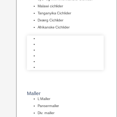
Malawi cichlider
Tanganyika Cichlider
Dværg Cichlider
Afrikanske Cichlider
Discusfisk
Syd- og Ml. Amerikanske Cichlider
Malawi cichlider
Tanganyika Cichlider
Dværg Cichlider
Afrikanske Cichlider
Maller
L Maller
Pansermaller
Div. maller