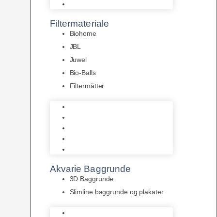
Pumper
Filtermateriale
Biohome
JBL
Juwel
Bio-Balls
Filtermåtter
Biohome
JBL
Juwel
Bio-Balls
Filtermåtter
Akvarie Baggrunde
3D Baggrunde
Slimline baggrunde og plakater
3D Baggrunde