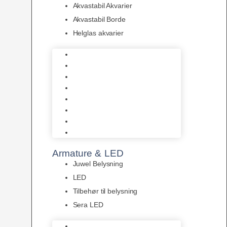
Akvastabil Akvarier
Akvastabil Borde
Helglas akvarier
Juwel Akvarier
AquaMedic
Design Akvarier
Fluval Akvarium
Akvarie Startsæt
Akvastabil Akvarier
Akvastabil Borde
Helglas akvarier
Armature & LED
Juwel Belysning
LED
Tilbehør til belysning
Sera LED
Juwel Belysning