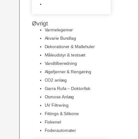
Slimline baggrunde og
plakater
Øvrigt
Varmelegemer
Akvarie Bundlag
Dekorationer & Mallehuler
Måleudstyr & testsæt
Vandtilberedning
Algefjerner & Rengøring
CO2 anlæg
Garra Rufa – Doktorfisk
Osmose Anlæg
UV Filtrering
Fittings & Silikone
Fiskenet
Foderautomater