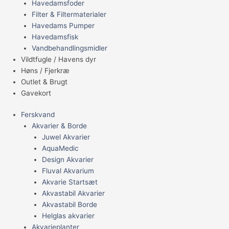
Havedamsfoder
Filter & Filtermaterialer
Havedams Pumper
Havedamsfisk
Vandbehandlingsmidler
Vildtfugle / Havens dyr
Høns / Fjerkræ
Outlet & Brugt
Gavekort
Ferskvand
Akvarier & Borde
Juwel Akvarier
AquaMedic
Design Akvarier
Fluval Akvarium
Akvarie Startsæt
Akvastabil Akvarier
Akvastabil Borde
Helglas akvarier
Akvarieplanter