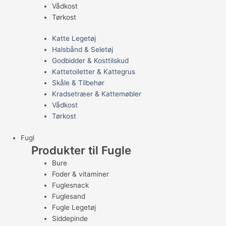
Vådkost
Tørkost
Katte Legetøj
Halsbånd & Seletøj
Godbidder & Kosttilskud
Kattetoiletter & Kattegrus
Skåle & Tilbehør
Kradsetræer & Kattemøbler
Vådkost
Tørkost
Fugl
Produkter til Fugle
Bure
Foder & vitaminer
Fuglesnack
Fuglesand
Fugle Legetøj
Siddepinde