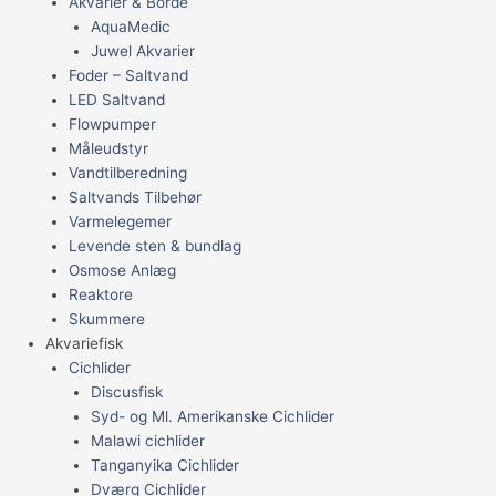
Akvarier & Borde
AquaMedic
Juwel Akvarier
Foder – Saltvand
LED Saltvand
Flowpumper
Måleudstyr
Vandtilberedning
Saltvands Tilbehør
Varmelegemer
Levende sten & bundlag
Osmose Anlæg
Reaktore
Skummere
Akvariefisk
Cichlider
Discusfisk
Syd- og Ml. Amerikanske Cichlider
Malawi cichlider
Tanganyika Cichlider
Dværg Cichlider