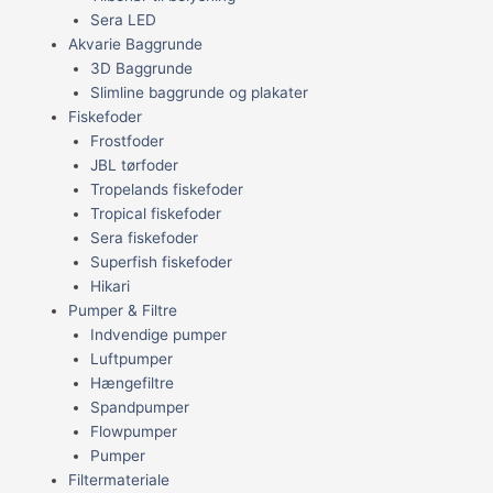
Sera LED
Akvarie Baggrunde
3D Baggrunde
Slimline baggrunde og plakater
Fiskefoder
Frostfoder
JBL tørfoder
Tropelands fiskefoder
Tropical fiskefoder
Sera fiskefoder
Superfish fiskefoder
Hikari
Pumper & Filtre
Indvendige pumper
Luftpumper
Hængefiltre
Spandpumper
Flowpumper
Pumper
Filtermateriale