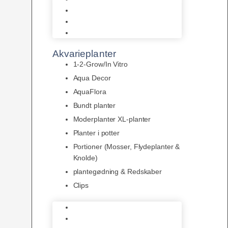
LED
Tilbehør til belysning
Sera LED
Akvarieplanter
1-2-Grow/In Vitro
Aqua Decor
AquaFlora
Bundt planter
Moderplanter XL-planter
Planter i potter
Portioner (Mosser, Flydeplanter &
Knolde)
plantegødning & Redskaber
Clips
1-2-Grow/In Vitro
Aqua Decor