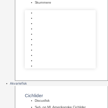
Skummere
Foder – Saltvand
LED Saltvand
Flowpumper
Måleudstyr
Vandtilberedning
Saltvands Tilbehør
Varmelegemer
Levende sten & bundlag
Osmose Anlæg
Reaktore
Skummere
Akvariefisk
Cichlider
Discusfisk
Syd- og Ml. Amerikanske Cichlider