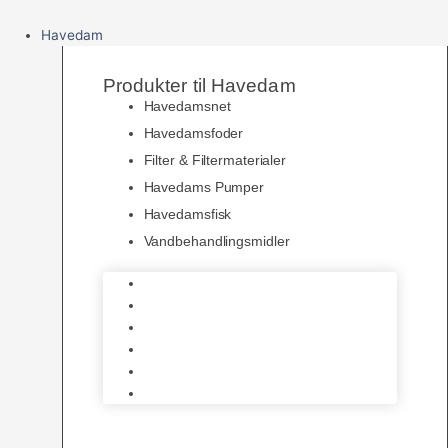
Havedam
Produkter til Havedam
Havedamsnet
Havedamsfoder
Filter & Filtermaterialer
Havedams Pumper
Havedamsfisk
Vandbehandlingsmidler
Havedamsnet
Havedamsfoder
Filter & Filtermaterialer
Havedams Pumper
Havedamsfisk
Vandbehandlingsmidler