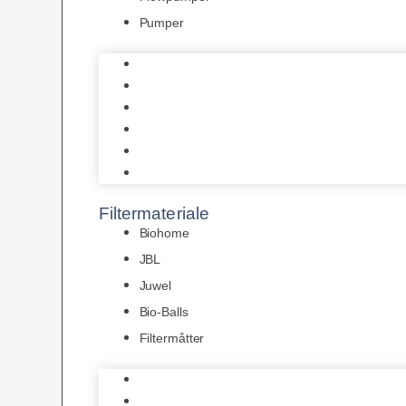
Pumper
Indvendige pumper
Luftpumper
Hængefiltre
Spandpumper
Flowpumper
Pumper
Filtermateriale
Biohome
JBL
Juwel
Bio-Balls
Filtermåtter
Biohome
JBL