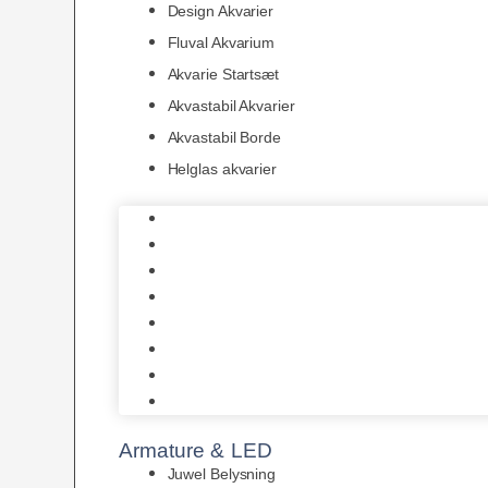
Design Akvarier
Fluval Akvarium
Akvarie Startsæt
Akvastabil Akvarier
Akvastabil Borde
Helglas akvarier
Juwel Akvarier
AquaMedic
Design Akvarier
Fluval Akvarium
Akvarie Startsæt
Akvastabil Akvarier
Akvastabil Borde
Helglas akvarier
Armature & LED
Juwel Belysning