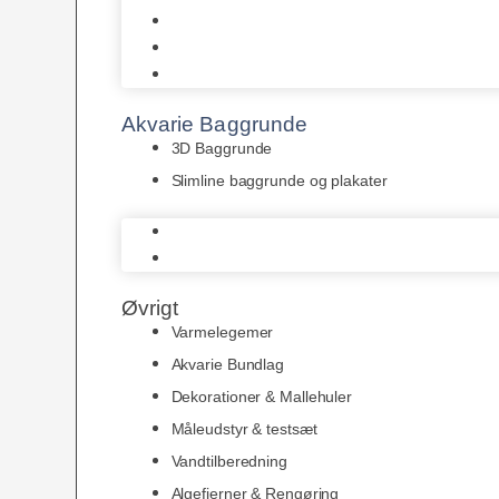
Juwel
Bio-Balls
Filtermåtter
Akvarie Baggrunde
3D Baggrunde
Slimline baggrunde og plakater
3D Baggrunde
Slimline baggrunde og plakater
Øvrigt
Varmelegemer
Akvarie Bundlag
Dekorationer & Mallehuler
Måleudstyr & testsæt
Vandtilberedning
Algefjerner & Rengøring