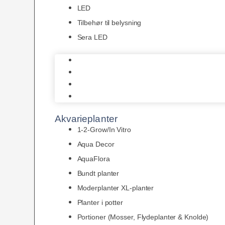
LED
Tilbehør til belysning
Sera LED
Juwel Belysning
LED
Tilbehør til belysning
Sera LED
Akvarieplanter
1-2-Grow/In Vitro
Aqua Decor
AquaFlora
Bundt planter
Moderplanter XL-planter
Planter i potter
Portioner (Mosser, Flydeplanter & Knolde)