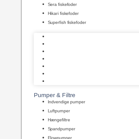
Sera fiskefoder
Hikari fiskefoder
Superfish fiskefoder
Frostfoder
JBL tørfoder
Tropelands fiskefoder
Tropical fiskefoder
Sera fiskefoder
Hikari fiskefoder
Superfish fiskefoder
Pumper & Filtre
Indvendige pumper
Luftpumper
Hængefiltre
Spandpumper
Flowpumper