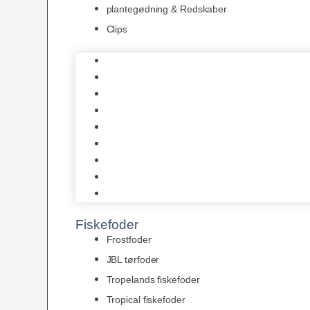
plantegødning & Redskaber
Clips
1-2-Grow/In Vitro
Aqua Decor
AquaFlora
Bundt planter
Moderplanter XL-planter
Planter i potter
Portioner (Mosser, Flydeplanter & Knolde)
plantegødning & Redskaber
Clips
Fiskefoder
Frostfoder
JBL tørfoder
Tropelands fiskefoder
Tropical fiskefoder