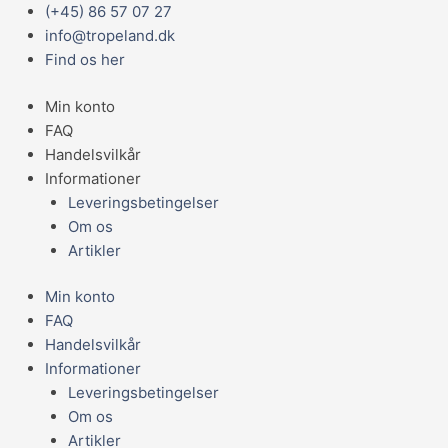
Gå
Main
(+45) 86 57 07 27
EXOTERRA
til
Menu
info@tropeland.dk
REPTI
indholdet
Find os her
VISION,
26W
Min konto
antal
FAQ
Handelsvilkår
Informationer
Leveringsbetingelser
Om os
Artikler
Min konto
FAQ
Handelsvilkår
Informationer
Leveringsbetingelser
Om os
Artikler