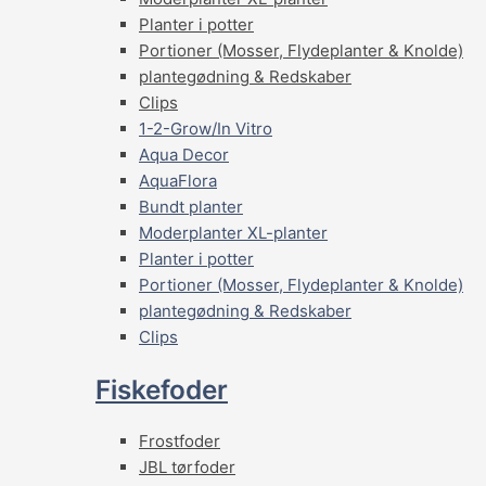
Planter i potter
Portioner (Mosser, Flydeplanter & Knolde)
plantegødning & Redskaber
Clips
1-2-Grow/In Vitro
Aqua Decor
AquaFlora
Bundt planter
Moderplanter XL-planter
Planter i potter
Portioner (Mosser, Flydeplanter & Knolde)
plantegødning & Redskaber
Clips
Fiskefoder
Frostfoder
JBL tørfoder