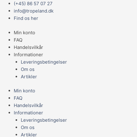
Gå
Main
(+45) 86 57 07 27
EXOTERRA
til
Menu
info@tropeland.dk
SWAMP
indholdet
Find os her
GLO
75
Min konto
W
FAQ
antal
Handelsvilkår
Informationer
Leveringsbetingelser
Om os
Artikler
Min konto
FAQ
Handelsvilkår
Informationer
Leveringsbetingelser
Om os
Artikler