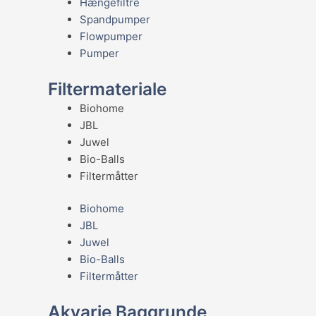
Hængefiltre
Spandpumper
Flowpumper
Pumper
Filtermateriale
Biohome
JBL
Juwel
Bio-Balls
Filtermåtter
Biohome
JBL
Juwel
Bio-Balls
Filtermåtter
Akvarie Baggrunde