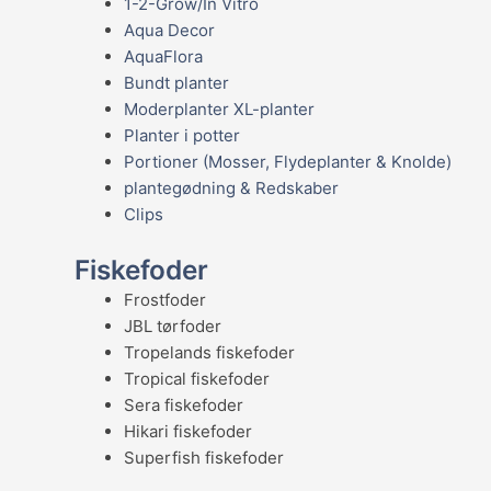
1-2-Grow/In Vitro
Aqua Decor
AquaFlora
Bundt planter
Moderplanter XL-planter
Planter i potter
Portioner (Mosser, Flydeplanter & Knolde)
plantegødning & Redskaber
Clips
Fiskefoder
Frostfoder
JBL tørfoder
Tropelands fiskefoder
Tropical fiskefoder
Sera fiskefoder
Hikari fiskefoder
Superfish fiskefoder