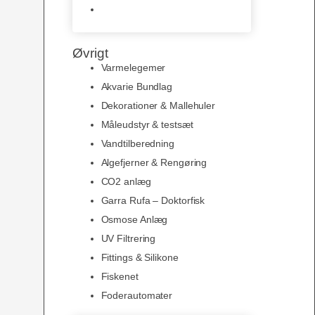
Slimline baggrunde og
plakater
Øvrigt
Varmelegemer
Akvarie Bundlag
Dekorationer & Mallehuler
Måleudstyr & testsæt
Vandtilberedning
Algefjerner & Rengøring
CO2 anlæg
Garra Rufa – Doktorfisk
Osmose Anlæg
UV Filtrering
Fittings & Silikone
Fiskenet
Foderautomater