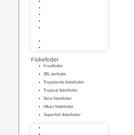
AquaFlora
Bundt planter
Moderplanter XL-planter
Planter i potter
Portioner (Mosser, Flydeplanter
& Knolde)
plantegødning & Redskaber
Clips
Fiskefoder
Frostfoder
JBL tørfoder
Tropelands fiskefoder
Tropical fiskefoder
Sera fiskefoder
Hikari fiskefoder
Superfish fiskefoder
Frostfoder
JBL tørfoder