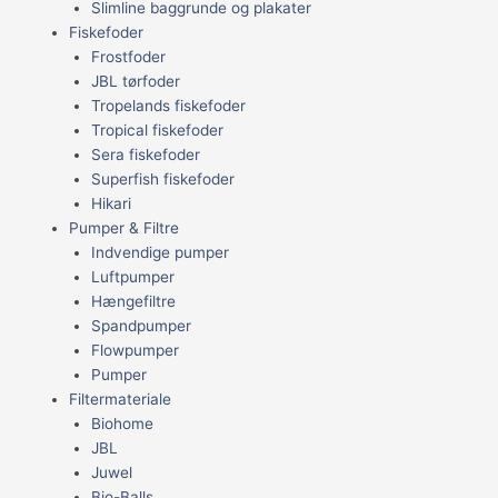
Slimline baggrunde og plakater
Fiskefoder
Frostfoder
JBL tørfoder
Tropelands fiskefoder
Tropical fiskefoder
Sera fiskefoder
Superfish fiskefoder
Hikari
Pumper & Filtre
Indvendige pumper
Luftpumper
Hængefiltre
Spandpumper
Flowpumper
Pumper
Filtermateriale
Biohome
JBL
Juwel
Bio-Balls