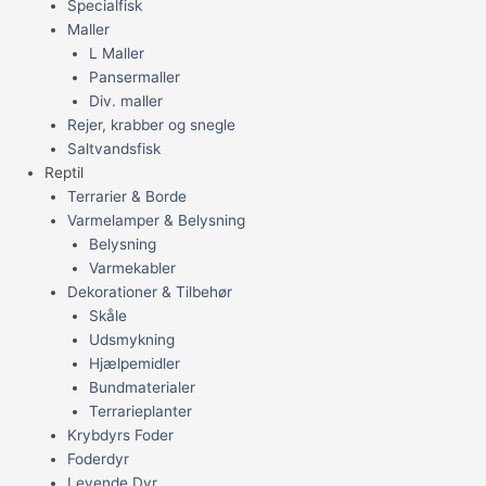
Specialfisk
Maller
L Maller
Pansermaller
Div. maller
Rejer, krabber og snegle
Saltvandsfisk
Reptil
Terrarier & Borde
Varmelamper & Belysning
Belysning
Varmekabler
Dekorationer & Tilbehør
Skåle
Udsmykning
Hjælpemidler
Bundmaterialer
Terrarieplanter
Krybdyrs Foder
Foderdyr
Levende Dyr