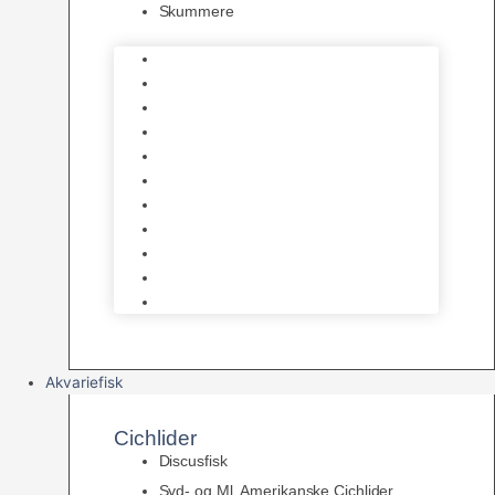
Skummere
Foder – Saltvand
LED Saltvand
Flowpumper
Måleudstyr
Vandtilberedning
Saltvands Tilbehør
Varmelegemer
Levende sten & bundlag
Osmose Anlæg
Reaktore
Skummere
Akvariefisk
Cichlider
Discusfisk
Syd- og Ml. Amerikanske Cichlider