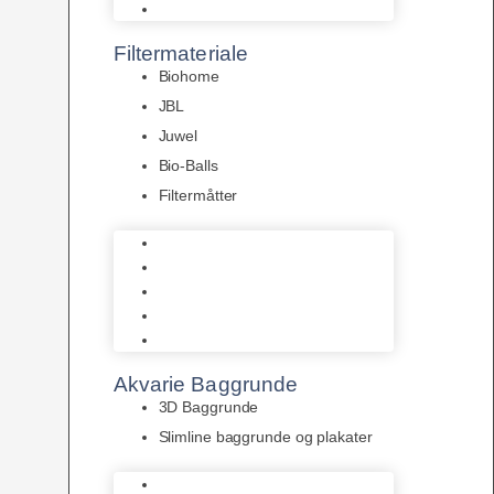
Pumper
Filtermateriale
Biohome
JBL
Juwel
Bio-Balls
Filtermåtter
Biohome
JBL
Juwel
Bio-Balls
Filtermåtter
Akvarie Baggrunde
3D Baggrunde
Slimline baggrunde og plakater
3D Baggrunde