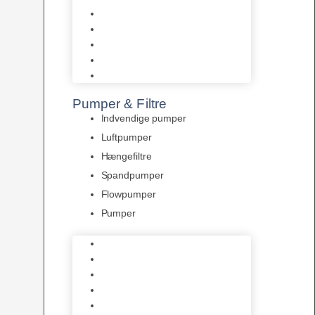
Tropelands fiskefoder
Tropical fiskefoder
Sera fiskefoder
Hikari fiskefoder
Superfish fiskefoder
Pumper & Filtre
Indvendige pumper
Luftpumper
Hængefiltre
Spandpumper
Flowpumper
Pumper
Indvendige pumper
Luftpumper
Hængefiltre
Spandpumper
Flowpumper