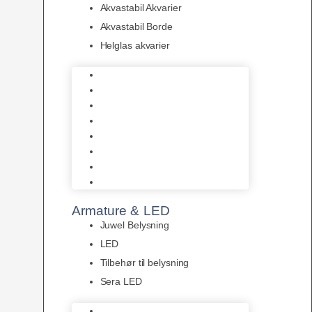
Akvastabil Akvarier
Akvastabil Borde
Helglas akvarier
Juwel Akvarier
AquaMedic
Design Akvarier
Fluval Akvarium
Akvarie Startsæt
Akvastabil Akvarier
Akvastabil Borde
Helglas akvarier
Armature & LED
Juwel Belysning
LED
Tilbehør til belysning
Sera LED
Juwel Belysning