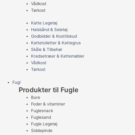
Vådkost
Tørkost
Katte Legetøj
Halsbånd & Seletøj
Godbidder & Kosttilskud
Kattetoiletter & Kattegrus
Skåle & Tilbehør
Kradsetræer & Kattemøbler
Vådkost
Tørkost
Fugl
Produkter til Fugle
Bure
Foder & vitaminer
Fuglesnack
Fuglesand
Fugle Legetøj
Siddepinde