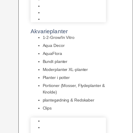
LED
Tilbehør til belysning
Sera LED
Akvarieplanter
1-2-Grow/In Vitro
Aqua Decor
AquaFlora
Bundt planter
Moderplanter XL-planter
Planter i potter
Portioner (Mosser, Flydeplanter &
Knolde)
plantegødning & Redskaber
Clips
1-2-Grow/In Vitro
Aqua Decor