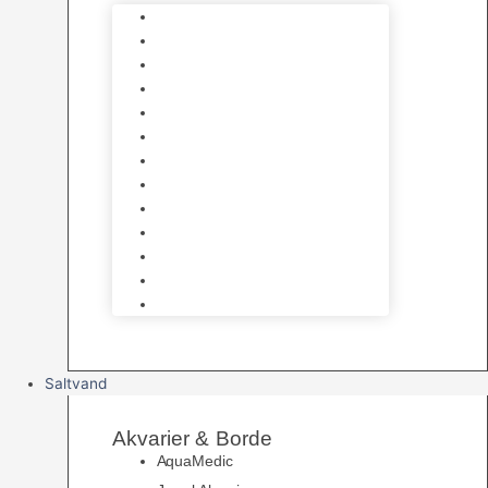
Varmelegemer
Akvarie Bundlag
Dekorationer & Mallehuler
Måleudstyr & testsæt
Vandtilberedning
Algefjerner & Rengøring
CO2 anlæg
Garra Rufa – Doktorfisk
Osmose Anlæg
UV Filtrering
Fittings & Silikone
Fiskenet
Foderautomater
Saltvand
Akvarier & Borde
AquaMedic