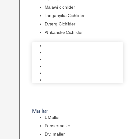
Malawi cichlider
Tanganyika Cichlider
Dværg Cichlider
Afrikanske Cichlider
Discusfisk
Syd- og Ml. Amerikanske Cichlider
Malawi cichlider
Tanganyika Cichlider
Dværg Cichlider
Afrikanske Cichlider
Maller
L Maller
Pansermaller
Div. maller