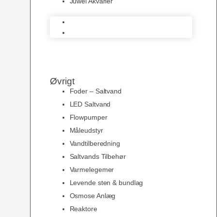
Juwel Akvarier
AquaMedic
Juwel Akvarier
Øvrigt
Foder – Saltvand
LED Saltvand
Flowpumper
Måleudstyr
Vandtilberedning
Saltvands Tilbehør
Varmelegemer
Levende sten & bundlag
Osmose Anlæg
Reaktore