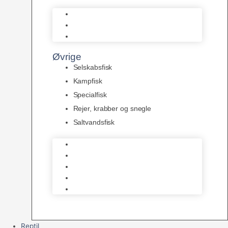
L Maller
Pansermaller
Div. maller
Øvrige
Selskabsfisk
Kampfisk
Specialfisk
Rejer, krabber og snegle
Saltvandsfisk
Selskabsfisk
Kampfisk
Specialfisk
Rejer, krabber og snegle
Saltvandsfisk
Reptil