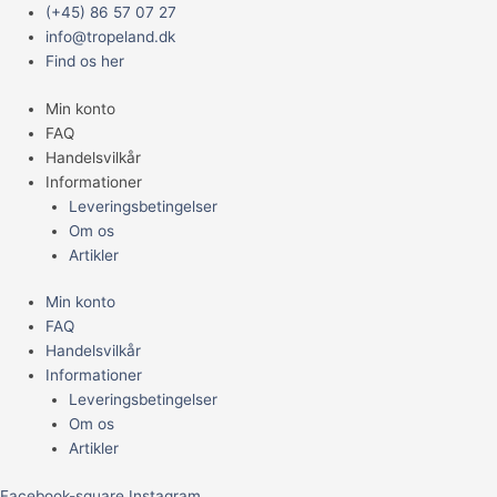
Gå
Main
SUN
(+45) 86 57 07 27
til
Menu
GLO
info@tropeland.dk
indholdet
SPOT
Find os her
150
Min konto
W.
FAQ
M/UVA
Handelsvilkår
antal
Informationer
Leveringsbetingelser
Om os
Artikler
Min konto
FAQ
Handelsvilkår
Informationer
Leveringsbetingelser
Om os
Artikler
Facebook-square
Instagram