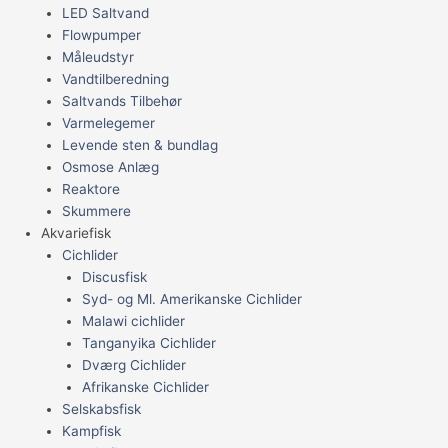
LED Saltvand
Flowpumper
Måleudstyr
Vandtilberedning
Saltvands Tilbehør
Varmelegemer
Levende sten & bundlag
Osmose Anlæg
Reaktore
Skummere
Akvariefisk
Cichlider
Discusfisk
Syd- og Ml. Amerikanske Cichlider
Malawi cichlider
Tanganyika Cichlider
Dværg Cichlider
Afrikanske Cichlider
Selskabsfisk
Kampfisk