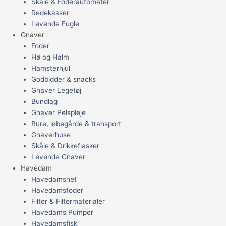
Skåle & Foderautomater
Redekasser
Levende Fugle
Gnaver
Foder
Hø og Halm
Hamsterhjul
Godbidder & snacks
Gnaver Legetøj
Bundlag
Gnaver Pelspleje
Bure, løbegårde & transport
Gnaverhuse
Skåle & Drikkeflasker
Levende Gnaver
Havedam
Havedamsnet
Havedamsfoder
Filter & Filtermaterialer
Havedams Pumper
Havedamsfisk