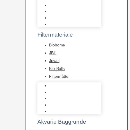
Hængefiltre
Spandpumper
Flowpumper
Pumper
Filtermateriale
Biohome
JBL
Juwel
Bio-Balls
Filtermåtter
Biohome
JBL
Juwel
Bio-Balls
Filtermåtter
Akvarie Baggrunde