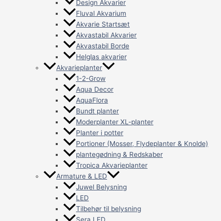
Design Akvarier
Fluval Akvarium
Akvarie Startsæt
Akvastabil Akvarier
Akvastabil Borde
Helglas akvarier
Akvarieplanter
1-2-Grow
Aqua Decor
AquaFlora
Bundt planter
Moderplanter XL-planter
Planter i potter
Portioner (Mosser, Flydeplanter & Knolde)
plantegødning & Redskaber
Tropica Akvarieplanter
Armature & LED
Juwel Belysning
LED
Tilbehør til belysning
Sera LED