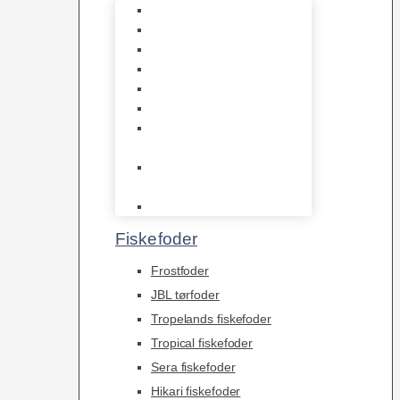
1-2-Grow/In Vitro
Aqua Decor
AquaFlora
Bundt planter
Moderplanter XL-planter
Planter i potter
Portioner (Mosser,
Flydeplanter & Knolde)
plantegødning &
Redskaber
Clips
Fiskefoder
Frostfoder
JBL tørfoder
Tropelands fiskefoder
Tropical fiskefoder
Sera fiskefoder
Hikari fiskefoder