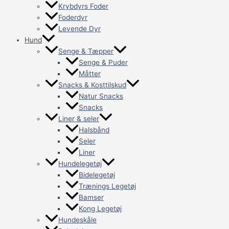
Krybdyrs Foder
Foderdyr
Levende Dyr
Hund
Senge & Tæpper
Senge & Puder
Måtter
Snacks & Kosttilskud
Natur Snacks
Snacks
Liner & seler
Halsbånd
Seler
Liner
Hundelegetøj
Bidelegetøj
Trænings Legetøj
Bamser
Kong Legetøj
Hundeskåle