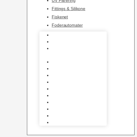
UV Filtrering
Fittings & Silikone
Fiskenet
Foderautomater
Varmelegemer
Akvarie Bundlag
Dekorationer &
Mallehuler
Måleudstyr & testsæt
Vandtilberedning
Algefjerner & Rengøring
CO2 anlæg
Garra Rufa – Doktorfisk
Osmose Anlæg
UV Filtrering
Fittings & Silikone
Fiskenet
Foderautomater