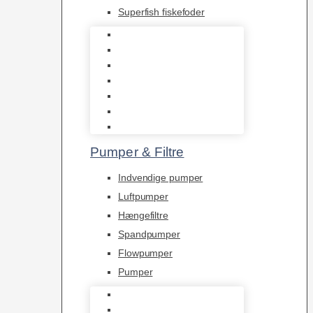
Superfish fiskefoder
Frostfoder
JBL tørfoder
Tropelands fiskefoder
Tropical fiskefoder
Sera fiskefoder
Hikari fiskefoder
Superfish fiskefoder
Pumper & Filtre
Indvendige pumper
Luftpumper
Hængefiltre
Spandpumper
Flowpumper
Pumper
Indvendige pumper
Luftpumper