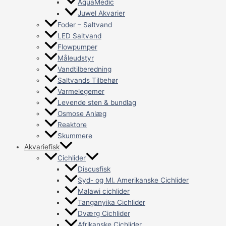
AquaMedic
Juwel Akvarier
Foder – Saltvand
LED Saltvand
Flowpumper
Måleudstyr
Vandtilberedning
Saltvands Tilbehør
Varmelegemer
Levende sten & bundlag
Osmose Anlæg
Reaktore
Skummere
Akvariefisk
Cichlider
Discusfisk
Syd- og Ml. Amerikanske Cichlider
Malawi cichlider
Tanganyika Cichlider
Dværg Cichlider
Afrikanske Cichlider