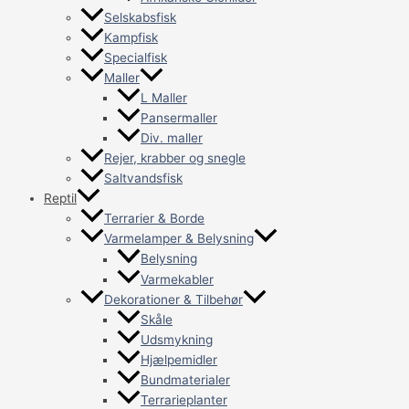
Selskabsfisk
Kampfisk
Specialfisk
Maller
L Maller
Pansermaller
Div. maller
Rejer, krabber og snegle
Saltvandsfisk
Reptil
Terrarier & Borde
Varmelamper & Belysning
Belysning
Varmekabler
Dekorationer & Tilbehør
Skåle
Udsmykning
Hjælpemidler
Bundmaterialer
Terrarieplanter