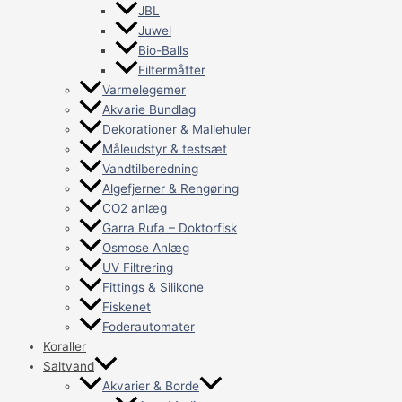
JBL
Juwel
Bio-Balls
Filtermåtter
Varmelegemer
Akvarie Bundlag
Dekorationer & Mallehuler
Måleudstyr & testsæt
Vandtilberedning
Algefjerner & Rengøring
CO2 anlæg
Garra Rufa – Doktorfisk
Osmose Anlæg
UV Filtrering
Fittings & Silikone
Fiskenet
Foderautomater
Koraller
Saltvand
Akvarier & Borde