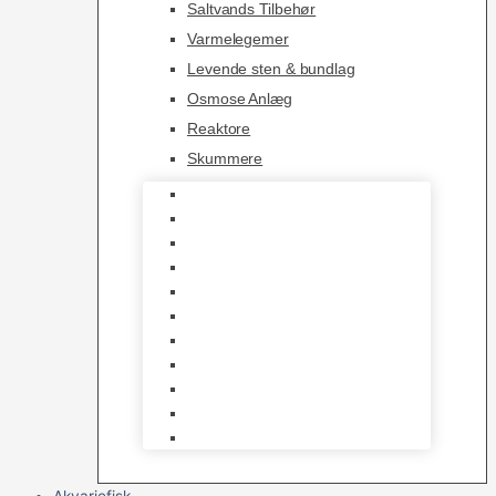
Saltvands Tilbehør
Varmelegemer
Levende sten & bundlag
Osmose Anlæg
Reaktore
Skummere
Foder – Saltvand
LED Saltvand
Flowpumper
Måleudstyr
Vandtilberedning
Saltvands Tilbehør
Varmelegemer
Levende sten & bundlag
Osmose Anlæg
Reaktore
Skummere
Akvariefisk