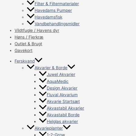
Filter & Filtermaterialer
Havedams Pumper
Havedamsfisk
Vandbehandlingsmidler
Vildtfugle / Havens dyr
Høns / Fjerkræ
Outlet & Brugt
Gavekort
Ferskvand
Akvarier & Borde
Juwel Akvarier
AquaMedic
Design Akvarier
Fluval Akvarium
Akvarie Startsæt
Akvastabil Akvarier
Akvastabil Borde
Helglas akvarier
Akvarieplanter
1-2-Grow