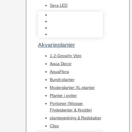
Sera LED
Juwel Belysning
LED
Tilbehør til belysning
Sera LED
Akvarieplanter
1-2-Grow/In Vitro
Aqua Decor
AquaFlora
Bundt planter
Moderplanter XL-planter
Planter i potter
Portioner (Mosser,
Flydeplanter & Knolde)
plantegødning & Redskaber
Clips