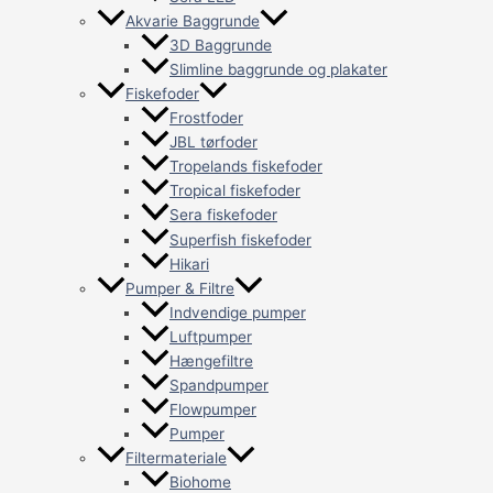
Akvarie Baggrunde
3D Baggrunde
Slimline baggrunde og plakater
Fiskefoder
Frostfoder
JBL tørfoder
Tropelands fiskefoder
Tropical fiskefoder
Sera fiskefoder
Superfish fiskefoder
Hikari
Pumper & Filtre
Indvendige pumper
Luftpumper
Hængefiltre
Spandpumper
Flowpumper
Pumper
Filtermateriale
Biohome