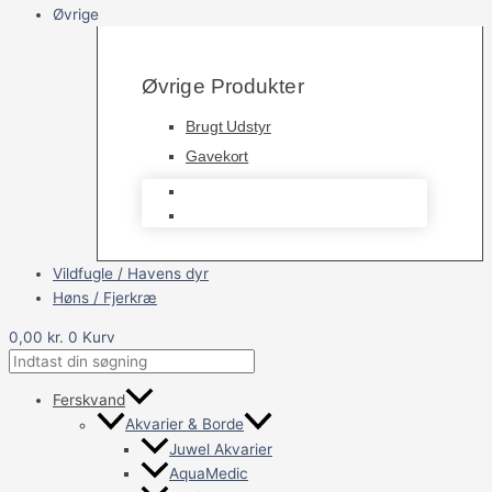
Øvrige
Øvrige Produkter
Brugt Udstyr
Gavekort
Brugt Udstyr
Gavekort
Vildfugle / Havens dyr
Høns / Fjerkræ
0,00
kr.
0
Kurv
Ferskvand
Akvarier & Borde
Juwel Akvarier
AquaMedic