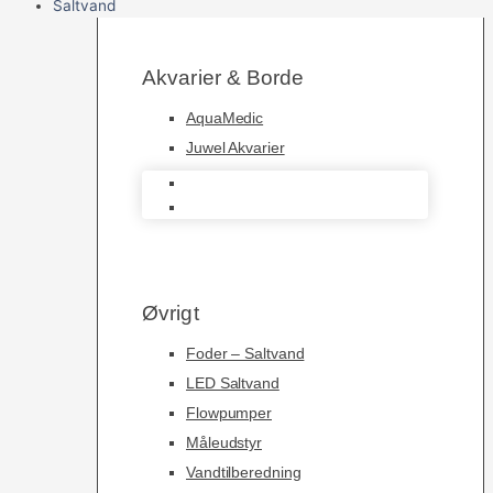
Saltvand
Akvarier & Borde
AquaMedic
Juwel Akvarier
AquaMedic
Juwel Akvarier
Øvrigt
Foder – Saltvand
LED Saltvand
Flowpumper
Måleudstyr
Vandtilberedning