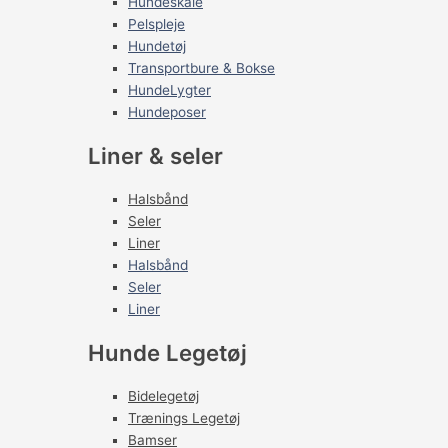
Hundeskåle
Pelspleje
Hundetøj
Transportbure & Bokse
HundeLygter
Hundeposer
Liner & seler
Halsbånd
Seler
Liner
Halsbånd
Seler
Liner
Hunde Legetøj
Bidelegetøj
Trænings Legetøj
Bamser