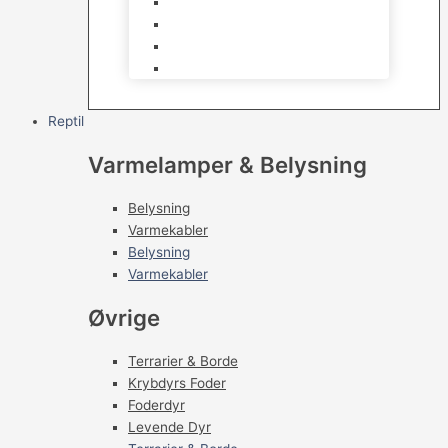
Kampfisk
Specialfisk
Rejer, krabber og snegle
Saltvandsfisk
Reptil
Varmelamper & Belysning
Belysning
Varmekabler
Belysning
Varmekabler
Øvrige
Terrarier & Borde
Krybdyrs Foder
Foderdyr
Levende Dyr