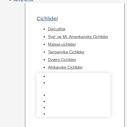
Cichlider
Discusfisk
Syd- og Ml. Amerikanske Cichlider
Malawi cichlider
Tanganyika Cichlider
Dværg Cichlider
Afrikanske Cichlider
Discusfisk
Syd- og Ml. Amerikanske
Cichlider
Malawi cichlider
Tanganyika Cichlider
Dværg Cichlider
Afrikanske Cichlider