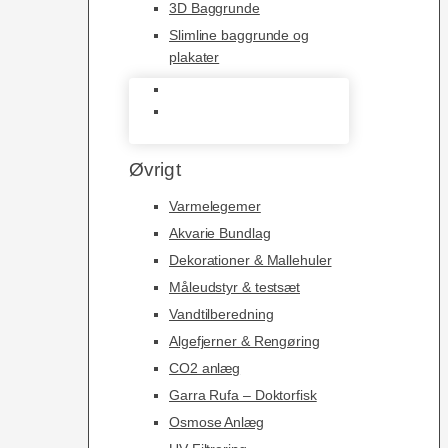
3D Baggrunde
Slimline baggrunde og
plakater
3D Baggrunde
Slimline baggrunde og
plakater
Øvrigt
Varmelegemer
Akvarie Bundlag
Dekorationer & Mallehuler
Måleudstyr & testsæt
Vandtilberedning
Algefjerner & Rengøring
CO2 anlæg
Garra Rufa – Doktorfisk
Osmose Anlæg