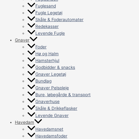
Fuglesand
Fugle Legetøj
Skåle & Foderautomater
Redekasser
Levende Fugle
Gnaver
Foder
Hø og Halm
Hamsterhjul
Godbidder & snacks
Gnaver Legetøj
Bundlag
Gnaver Pelspleje
Bure, løbegårde & transport
Gnaverhuse
Skåle & Drikkeflasker
Levende Gnaver
Havedam
Havedamsnet
Havedamsfoder