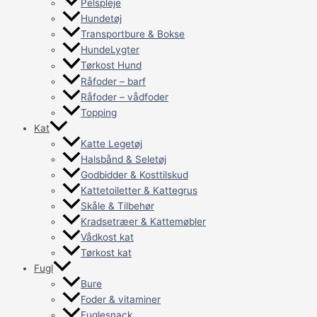
Pelspleje
Hundetøj
Transportbure & Bokse
HundeLygter
Tørkost Hund
Råfoder – barf
Råfoder – vådfoder
Topping
Kat
Katte Legetøj
Halsbånd & Seletøj
Godbidder & Kosttilskud
Kattetoiletter & Kattegrus
Skåle & Tilbehør
Kradsetræer & Kattemøbler
Vådkost kat
Tørkost kat
Fugl
Bure
Foder & vitaminer
Fuglesnack