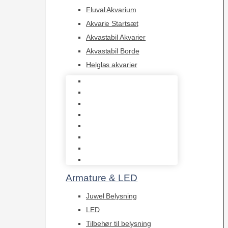
Fluval Akvarium
Akvarie Startsæt
Akvastabil Akvarier
Akvastabil Borde
Helglas akvarier
Juwel Akvarier
AquaMedic
Design Akvarier
Fluval Akvarium
Akvarie Startsæt
Akvastabil Akvarier
Akvastabil Borde
Helglas akvarier
Armature & LED
Juwel Belysning
LED
Tilbehør til belysning