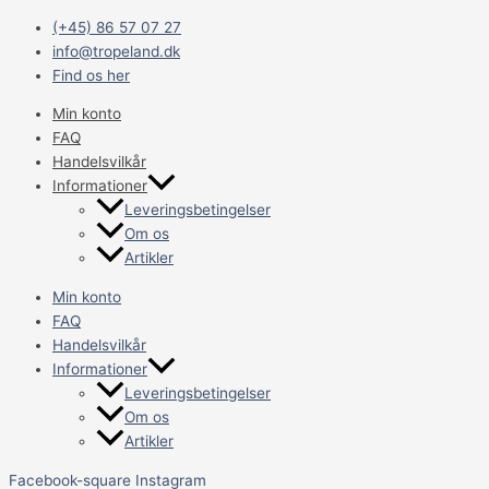
Gå
Main
EXOTERRA
(+45) 86 57 07 27
til
Menu
VARMEKABEL
info@tropeland.dk
indholdet
25
Find os her
W,
4,5M
Min konto
antal
FAQ
Handelsvilkår
Informationer
Leveringsbetingelser
Om os
Artikler
Min konto
FAQ
Handelsvilkår
Informationer
Leveringsbetingelser
Om os
Artikler
Facebook-square
Instagram