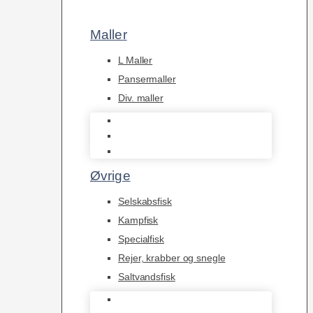
Maller
L Maller
Pansermaller
Div. maller
L Maller
Pansermaller
Div. maller
Øvrige
Selskabsfisk
Kampfisk
Specialfisk
Rejer, krabber og snegle
Saltvandsfisk
Selskabsfisk