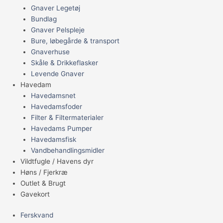
Gnaver Legetøj
Bundlag
Gnaver Pelspleje
Bure, løbegårde & transport
Gnaverhuse
Skåle & Drikkeflasker
Levende Gnaver
Havedam
Havedamsnet
Havedamsfoder
Filter & Filtermaterialer
Havedams Pumper
Havedamsfisk
Vandbehandlingsmidler
Vildtfugle / Havens dyr
Høns / Fjerkræ
Outlet & Brugt
Gavekort
Ferskvand