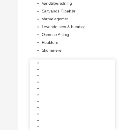
Vandtilberedning
Saltvands Tilbehør
Varmelegemer
Levende sten & bundlag
Osmose Anlæg
Reaktore
Skummere
Foder – Saltvand
LED Saltvand
Flowpumper
Måleudstyr
Vandtilberedning
Saltvands Tilbehør
Varmelegemer
Levende sten & bundlag
Osmose Anlæg
Reaktore
Skummere