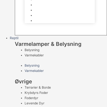
Kampfisk
Specialfisk
Rejer, krabber og snegle
Saltvandsfisk
Reptil
Varmelamper & Belysning
Belysning
Varmekabler
Belysning
Varmekabler
Øvrige
Terrarier & Borde
Krybdyrs Foder
Foderdyr
Levende Dyr