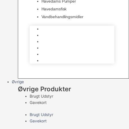
Havedams Pumper
Havedamsfisk
Vandbehandlingsmidler
Havedamsnet
Havedamsfoder
Filter & Filtermaterialer
Havedams Pumper
Havedamsfisk
Vandbehandlingsmidler
Øvrige
Øvrige Produkter
Brugt Udstyr
Gavekort
Brugt Udstyr
Gavekort