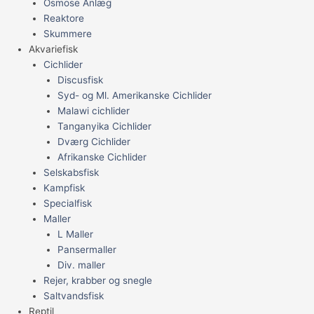
Osmose Anlæg
Reaktore
Skummere
Akvariefisk
Cichlider
Discusfisk
Syd- og Ml. Amerikanske Cichlider
Malawi cichlider
Tanganyika Cichlider
Dværg Cichlider
Afrikanske Cichlider
Selskabsfisk
Kampfisk
Specialfisk
Maller
L Maller
Pansermaller
Div. maller
Rejer, krabber og snegle
Saltvandsfisk
Reptil