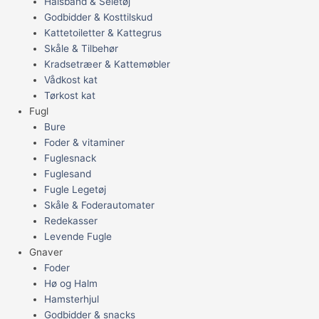
Halsbånd & Seletøj
Godbidder & Kosttilskud
Kattetoiletter & Kattegrus
Skåle & Tilbehør
Kradsetræer & Kattemøbler
Vådkost kat
Tørkost kat
Fugl
Bure
Foder & vitaminer
Fuglesnack
Fuglesand
Fugle Legetøj
Skåle & Foderautomater
Redekasser
Levende Fugle
Gnaver
Foder
Hø og Halm
Hamsterhjul
Godbidder & snacks