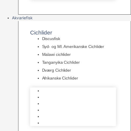
Akvariefisk
Cichlider
Discusfisk
Syd- og Ml. Amerikanske Cichlider
Malawi cichlider
Tanganyika Cichlider
Dværg Cichlider
Afrikanske Cichlider
Discusfisk
Syd- og Ml. Amerikanske Cichlider
Malawi cichlider
Tanganyika Cichlider
Dværg Cichlider
Afrikanske Cichlider