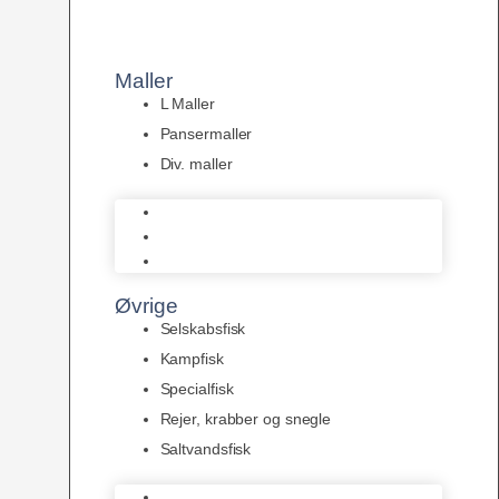
Maller
L Maller
Pansermaller
Div. maller
L Maller
Pansermaller
Div. maller
Øvrige
Selskabsfisk
Kampfisk
Specialfisk
Rejer, krabber og snegle
Saltvandsfisk
Selskabsfisk