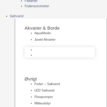
Fiskenet
Foderautomater
Saltvand
Akvarier & Borde
AquaMedic
Juwel Akvarier
AquaMedic
Juwel Akvarier
Øvrigt
Foder – Saltvand
LED Saltvand
Flowpumper
Måleudstyr