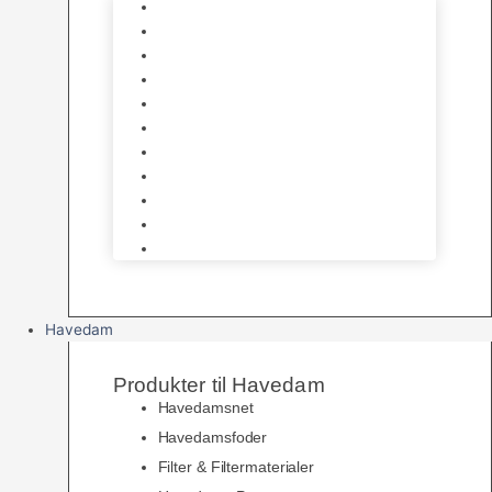
Foder
Hø og Halm
Godbidder & Snacks
Legetøj
Hamsterhjul
Huse & Skjul
Bundlag
Bure, løbegårde & transport
Pelspleje
Skåle & Drikkeflasker
Levende Gnavere
Havedam
Produkter til Havedam
Havedamsnet
Havedamsfoder
Filter & Filtermaterialer