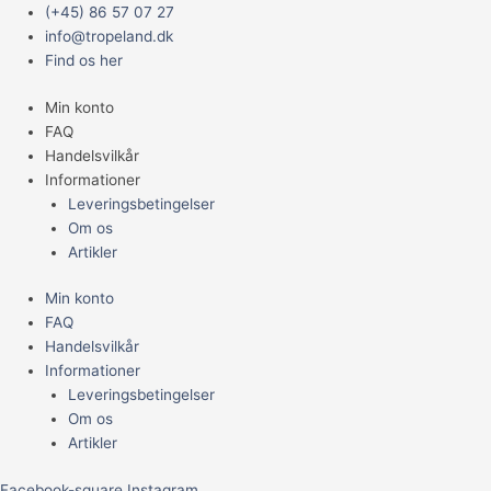
Gå
Main
Hanna
(+45) 86 57 07 27
til
Menu
Checker
info@tropeland.dk
indholdet
Nitrate
Find os her
(as
Min konto
NO3–)
FAQ
for
Handelsvilkår
Saltwater
Informationer
HR
Leveringsbetingelser
antal
Om os
Artikler
Min konto
FAQ
Handelsvilkår
Informationer
Leveringsbetingelser
Om os
Artikler
Facebook-square
Instagram