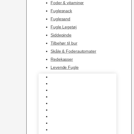
Foder & vitaminer
Fuglesnack
Fuglesand
Fugle Legetøj
Siddepinde
Tilbehør til bur
Skåle & Foderautomater
Redekasser
Levende Fugle
Bure
Foder & vitaminer
Fuglesnack
Fuglesand
Fugle Legetøj
Siddepinde
Tilbehør til bur
Skåle & Foderautomater
Redekasser