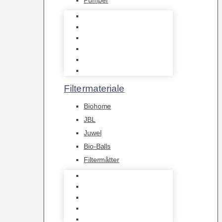
Indvendige pumper
Luftpumper
Hængefiltre
Spandpumper
Flowpumper
Pumper
Filtermateriale
Biohome
JBL
Juwel
Bio-Balls
Filtermåtter
Biohome
JBL
Juwel
Bio-Balls
Filtermåtter