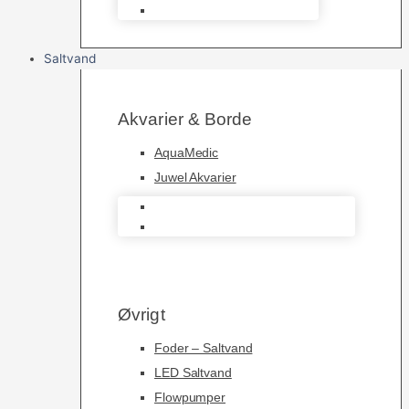
Foderautomater
Saltvand
Akvarier & Borde
AquaMedic
Juwel Akvarier
AquaMedic
Juwel Akvarier
Øvrigt
Foder – Saltvand
LED Saltvand
Flowpumper