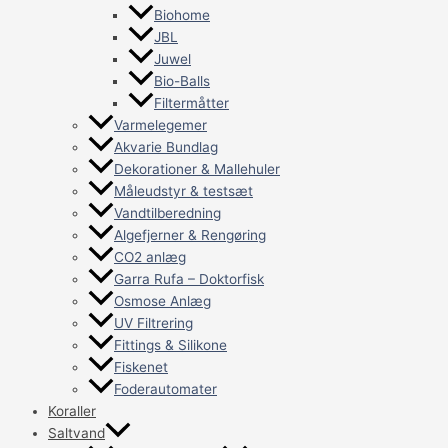
Biohome
JBL
Juwel
Bio-Balls
Filtermåtter
Varmelegemer
Akvarie Bundlag
Dekorationer & Mallehuler
Måleudstyr & testsæt
Vandtilberedning
Algefjerner & Rengøring
CO2 anlæg
Garra Rufa – Doktorfisk
Osmose Anlæg
UV Filtrering
Fittings & Silikone
Fiskenet
Foderautomater
Koraller
Saltvand