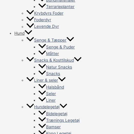
Bundmaterialer
Terrarieplanter
Krybdyrs Foder
Foderdyr
Levende Dyr
Hund
Senge & Tæpper
Senge & Puder
Måtter
Snacks & Kosttilskud
Natur Snacks
Snacks
Liner & seler
Halsbånd
Seler
Liner
Hundelegetøj
Bidelegetøj
Trænings Legetøj
Bamser
Kong Legetøj