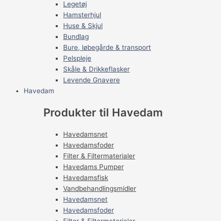
Legetøj
Hamsterhjul
Huse & Skjul
Bundlag
Bure, løbegårde & transport
Pelspleje
Skåle & Drikkeflasker
Levende Gnavere
Havedam
Produkter til Havedam
Havedamsnet
Havedamsfoder
Filter & Filtermaterialer
Havedams Pumper
Havedamsfisk
Vandbehandlingsmidler
Havedamsnet
Havedamsfoder
Filter & Filtermaterialer