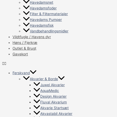
Havedamsnet
Havedamsfoder
Filter & Filtermaterialer
Havedams Pumper
Havedamsfisk
Vandbehandlingsmidler
Vildtfugle / Havens dyr
Høns / Fjerkræ
Outlet & Brugt
Gavekort
Ferskvand
Akvarier & Borde
Juwel Akvarier
AquaMedic
Design Akvarier
Fluval Akvarium
Akvarie Startsæt
Akvastabil Akvarier