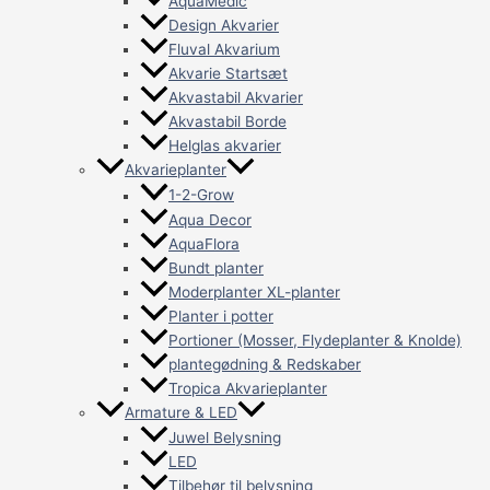
AquaMedic
Design Akvarier
Fluval Akvarium
Akvarie Startsæt
Akvastabil Akvarier
Akvastabil Borde
Helglas akvarier
Akvarieplanter
1-2-Grow
Aqua Decor
AquaFlora
Bundt planter
Moderplanter XL-planter
Planter i potter
Portioner (Mosser, Flydeplanter & Knolde)
plantegødning & Redskaber
Tropica Akvarieplanter
Armature & LED
Juwel Belysning
LED
Tilbehør til belysning