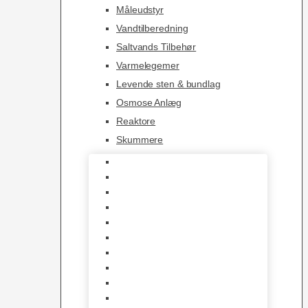
Måleudstyr
Vandtilberedning
Saltvands Tilbehør
Varmelegemer
Levende sten & bundlag
Osmose Anlæg
Reaktore
Skummere
Foder – Saltvand
LED Saltvand
Flowpumper
Måleudstyr
Vandtilberedning
Saltvands Tilbehør
Varmelegemer
Levende sten & bundlag
Osmose Anlæg
Reaktore