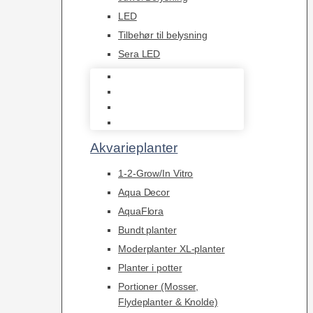
LED
Tilbehør til belysning
Sera LED
Juwel Belysning
LED
Tilbehør til belysning
Sera LED
Akvarieplanter
1-2-Grow/In Vitro
Aqua Decor
AquaFlora
Bundt planter
Moderplanter XL-planter
Planter i potter
Portioner (Mosser,
Flydeplanter & Knolde)