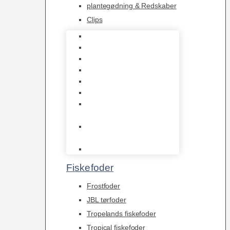
plantegødning & Redskaber
Clips
1-2-Grow/In Vitro
Aqua Decor
AquaFlora
Bundt planter
Moderplanter XL-planter
Planter i potter
Portioner (Mosser,
Flydeplanter & Knolde)
plantegødning &
Redskaber
Clips
Fiskefoder
Frostfoder
JBL tørfoder
Tropelands fiskefoder
Tropical fiskefoder