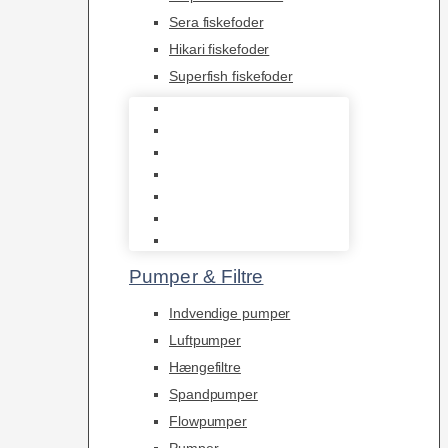
Sera fiskefoder
Hikari fiskefoder
Superfish fiskefoder
Frostfoder
JBL tørfoder
Tropelands fiskefoder
Tropical fiskefoder
Sera fiskefoder
Hikari fiskefoder
Superfish fiskefoder
Pumper & Filtre
Indvendige pumper
Luftpumper
Hængefiltre
Spandpumper
Flowpumper
Pumper