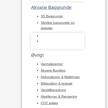
Akvarie Baggrunde
3D Baggrunde
Slimline baggrunde og
plakater
3D Baggrunde
Slimline baggrunde og
plakater
Øvrigt
Varmelegemer
Akvarie Bundlag
Dekorationer & Mallehuler
Måleudstyr & testsæt
Vandtilberedning
Algefjerner & Rengøring
CO2 anlæg