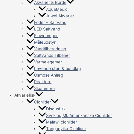
Akvarier & Borde
AquaMedic
Juwel Akvarier
Foder – Saltvand
LED Saltvand
Flowpumper
Måleudstyr
Vandtilberedning
Saltvands Tilbehør
Varmelegemer
Levende sten & bundlag
Osmose Anlæg
Reaktore
Skummere
Akvariefisk
Cichlider
Discusfisk
Syd- og Ml. Amerikanske Cichlider
Malawi cichlider
Tanganyika Cichlider