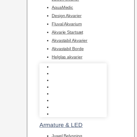
AquaMedic
Design Akvarier
Fluval Akvarium
Akvarie Startsæt
Akvastabil Akvarier
Akvastabil Borde
Helglas akvarier
Juwel Akvarier
AquaMedic
Design Akvarier
Fluval Akvarium
Akvarie Startsæt
Akvastabil Akvarier
Akvastabil Borde
Helglas akvarier
Armature & LED
Juwel Belysning