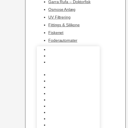
Garra Rufa – Doktorfisk
Osmose Anlæg
UV Filtrering
Fittings & Silikone
Fiskenet
Foderautomater
Varmelegemer
Akvarie Bundlag
Dekorationer &
Mallehuler
Måleudstyr & testsæt
Vandtilberedning
Algefjerner & Rengøring
CO2 anlæg
Garra Rufa – Doktorfisk
Osmose Anlæg
UV Filtrering
Fittings & Silikone
Fiskenet