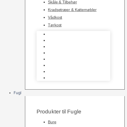
Skåle & Tilbehør
Kradsetræer & Kattemøbler
Vådkost
Tørkost
Katte Legetøj
Halsbånd & Seletøj
Godbidder & Kosttilskud
Kattetoiletter & Kattegrus
Skåle & Tilbehør
Kradsetræer & Kattemøbler
Vådkost
Tørkost
Fugl
Produkter til Fugle
Bure