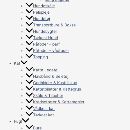
Hundeskåle
Pelspleje
Hundetøj
Transportbure & Bokse
HundeLygter
Tørkost Hund
Råfoder – barf
Råfoder – vådfoder
Topping
Kat
Katte Legetøj
Halsbånd & Seletøj
Godbidder & Kosttilskud
Kattetoiletter & Kattegrus
Skåle & Tilbehør
Kradsetræer & Kattemøbler
Vådkost kat
Tørkost kat
Fugl
Bure