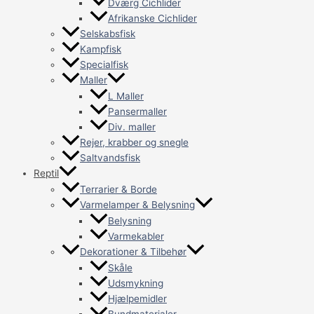
Dværg Cichlider
Afrikanske Cichlider
Selskabsfisk
Kampfisk
Specialfisk
Maller
L Maller
Pansermaller
Div. maller
Rejer, krabber og snegle
Saltvandsfisk
Reptil
Terrarier & Borde
Varmelamper & Belysning
Belysning
Varmekabler
Dekorationer & Tilbehør
Skåle
Udsmykning
Hjælpemidler