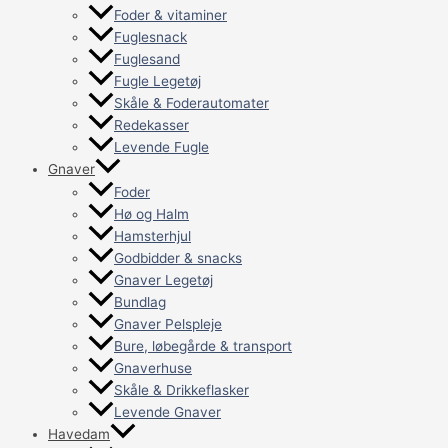
Foder & vitaminer
Fuglesnack
Fuglesand
Fugle Legetøj
Skåle & Foderautomater
Redekasser
Levende Fugle
Gnaver
Foder
Hø og Halm
Hamsterhjul
Godbidder & snacks
Gnaver Legetøj
Bundlag
Gnaver Pelspleje
Bure, løbegårde & transport
Gnaverhuse
Skåle & Drikkeflasker
Levende Gnaver
Havedam