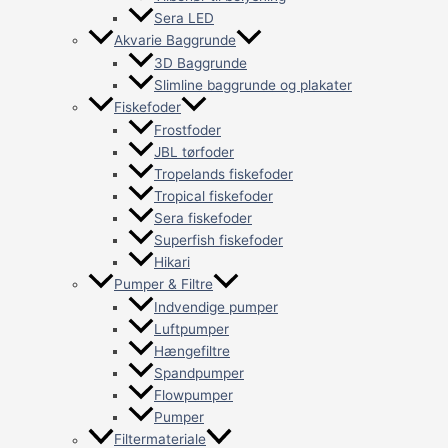
Sera LED
Akvarie Baggrunde
3D Baggrunde
Slimline baggrunde og plakater
Fiskefoder
Frostfoder
JBL tørfoder
Tropelands fiskefoder
Tropical fiskefoder
Sera fiskefoder
Superfish fiskefoder
Hikari
Pumper & Filtre
Indvendige pumper
Luftpumper
Hængefiltre
Spandpumper
Flowpumper
Pumper
Filtermateriale