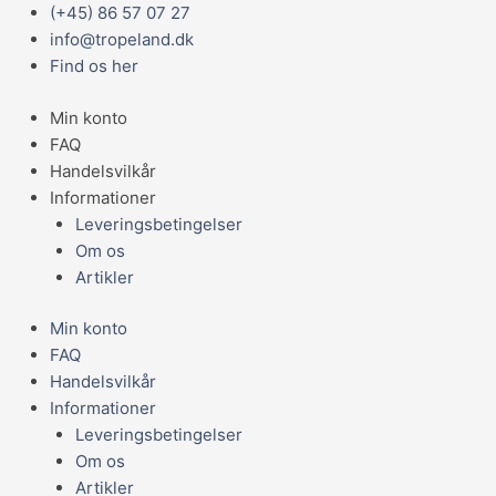
Gå
Main
(+45) 86 57 07 27
Ancistrus
til
Menu
info@tropeland.dk
sp.
indholdet
Find os her
Large
antal
Min konto
FAQ
Handelsvilkår
Informationer
Leveringsbetingelser
Om os
Artikler
Min konto
FAQ
Handelsvilkår
Informationer
Leveringsbetingelser
Om os
Artikler