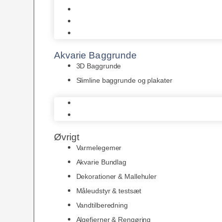
Juwel
Bio-Balls
Filtermåtter
Akvarie Baggrunde
3D Baggrunde
Slimline baggrunde og plakater
3D Baggrunde
Slimline baggrunde og plakater
Øvrigt
Varmelegemer
Akvarie Bundlag
Dekorationer & Mallehuler
Måleudstyr & testsæt
Vandtilberedning
Algefjerner & Rengøring