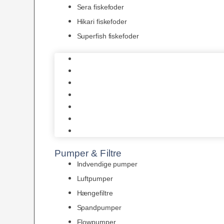
Sera fiskefoder
Hikari fiskefoder
Superfish fiskefoder
Frostfoder
JBL tørfoder
Tropelands fiskefoder
Tropical fiskefoder
Sera fiskefoder
Hikari fiskefoder
Superfish fiskefoder
Pumper & Filtre
Indvendige pumper
Luftpumper
Hængefiltre
Spandpumper
Flowpumper