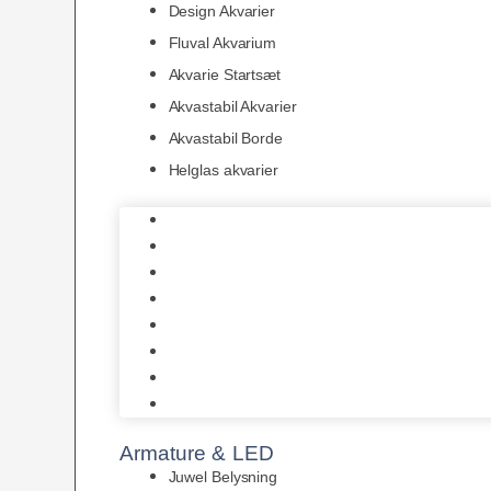
Design Akvarier
Fluval Akvarium
Akvarie Startsæt
Akvastabil Akvarier
Akvastabil Borde
Helglas akvarier
Juwel Akvarier
AquaMedic
Design Akvarier
Fluval Akvarium
Akvarie Startsæt
Akvastabil Akvarier
Akvastabil Borde
Helglas akvarier
Armature & LED
Juwel Belysning