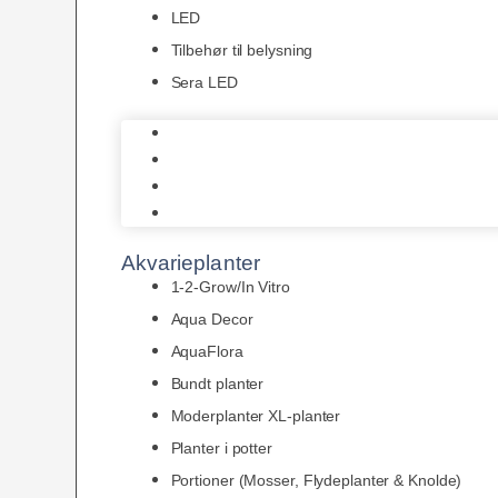
LED
Tilbehør til belysning
Sera LED
Juwel Belysning
LED
Tilbehør til belysning
Sera LED
Akvarieplanter
1-2-Grow/In Vitro
Aqua Decor
AquaFlora
Bundt planter
Moderplanter XL-planter
Planter i potter
Portioner (Mosser, Flydeplanter & Knolde)