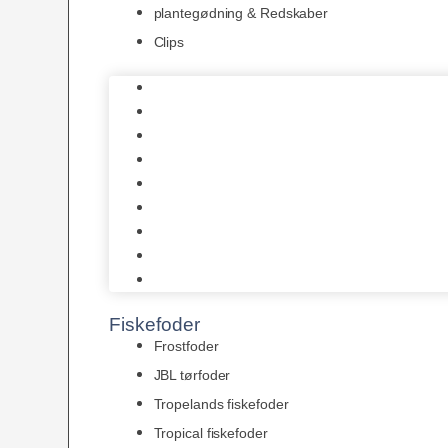
plantegødning & Redskaber
Clips
1-2-Grow/In Vitro
Aqua Decor
AquaFlora
Bundt planter
Moderplanter XL-planter
Planter i potter
Portioner (Mosser, Flydeplanter & Knolde)
plantegødning & Redskaber
Clips
Fiskefoder
Frostfoder
JBL tørfoder
Tropelands fiskefoder
Tropical fiskefoder