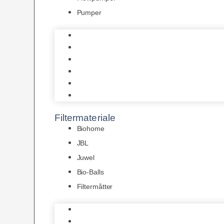
Pumper
Indvendige pumper
Luftpumper
Hængefiltre
Spandpumper
Flowpumper
Pumper
Filtermateriale
Biohome
JBL
Juwel
Bio-Balls
Filtermåtter
Biohome
JBL