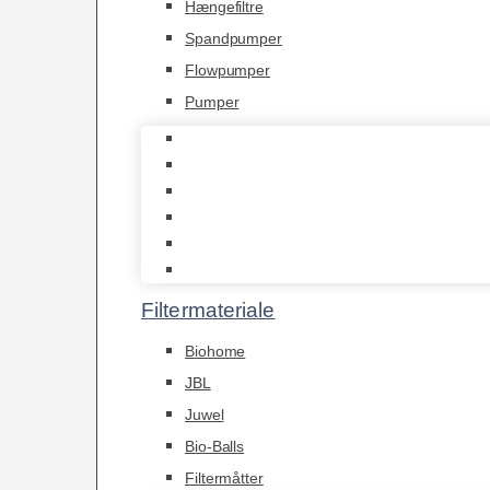
Hængefiltre
Spandpumper
Flowpumper
Pumper
Indvendige pumper
Luftpumper
Hængefiltre
Spandpumper
Flowpumper
Pumper
Filtermateriale
Biohome
JBL
Juwel
Bio-Balls
Filtermåtter