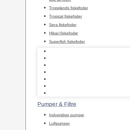
Tropelands fiskefoder
Tropical fiskefoder
Sera fiskefoder
Hikari fiskefoder
Superfish fiskefoder
Frostfoder
JBL tørfoder
Tropelands fiskefoder
Tropical fiskefoder
Sera fiskefoder
Hikari fiskefoder
Superfish fiskefoder
Pumper & Filtre
Indvendige pumper
Luftpumper