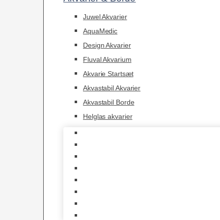
Juwel Akvarier
AquaMedic
Design Akvarier
Fluval Akvarium
Akvarie Startsæt
Akvastabil Akvarier
Akvastabil Borde
Helglas akvarier
Juwel Akvarier
AquaMedic
Design Akvarier
Fluval Akvarium
Akvarie Startsæt
Akvastabil Akvarier
Akvastabil Borde
Helglas akvarier