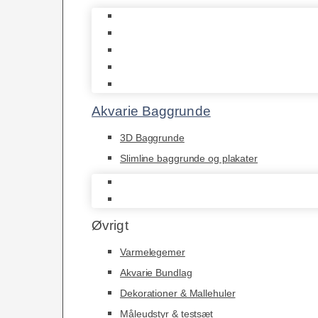
Biohome
JBL
Juwel
Bio-Balls
Filtermåtter
Akvarie Baggrunde
3D Baggrunde
Slimline baggrunde og plakater
3D Baggrunde
Slimline baggrunde og plakater
Øvrigt
Varmelegemer
Akvarie Bundlag
Dekorationer & Mallehuler
Måleudstyr & testsæt