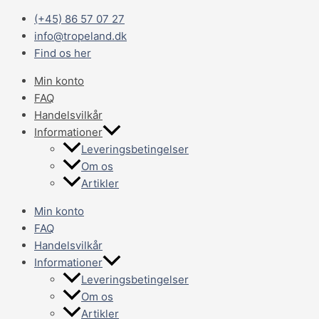
Gå
Main
(+45) 86 57 07 27
til
Menu
info@tropeland.dk
indholdet
Find os her
Min konto
FAQ
Handelsvilkår
Informationer
Leveringsbetingelser
Om os
Artikler
Min konto
FAQ
Handelsvilkår
Informationer
Leveringsbetingelser
Om os
Artikler