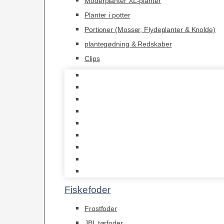
Moderplanter XL-planter
Planter i potter
Portioner (Mosser, Flydeplanter & Knolde)
plantegødning & Redskaber
Clips
1-2-Grow/In Vitro
Aqua Decor
AquaFlora
Bundt planter
Moderplanter XL-planter
Planter i potter
Portioner (Mosser, Flydeplanter & Knolde)
plantegødning & Redskaber
Clips
Fiskefoder
Frostfoder
JBL tørfoder