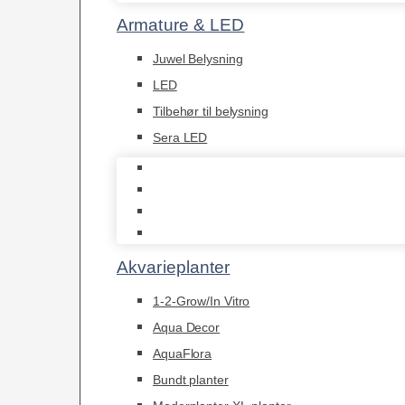
Armature & LED
Juwel Belysning
LED
Tilbehør til belysning
Sera LED
Juwel Belysning
LED
Tilbehør til belysning
Sera LED
Akvarieplanter
1-2-Grow/In Vitro
Aqua Decor
AquaFlora
Bundt planter