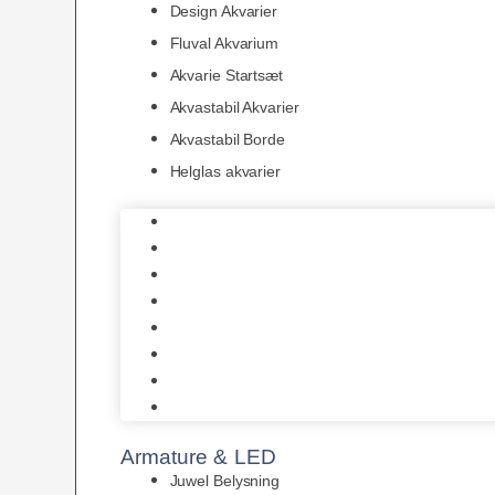
Design Akvarier
Fluval Akvarium
Akvarie Startsæt
Akvastabil Akvarier
Akvastabil Borde
Helglas akvarier
Juwel Akvarier
AquaMedic
Design Akvarier
Fluval Akvarium
Akvarie Startsæt
Akvastabil Akvarier
Akvastabil Borde
Helglas akvarier
Armature & LED
Juwel Belysning