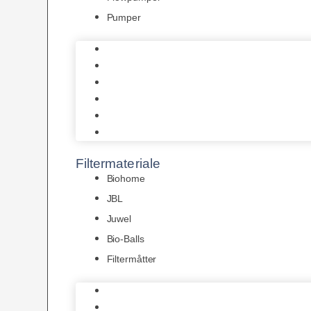
Pumper
Indvendige pumper
Luftpumper
Hængefiltre
Spandpumper
Flowpumper
Pumper
Filtermateriale
Biohome
JBL
Juwel
Bio-Balls
Filtermåtter
Biohome
JBL