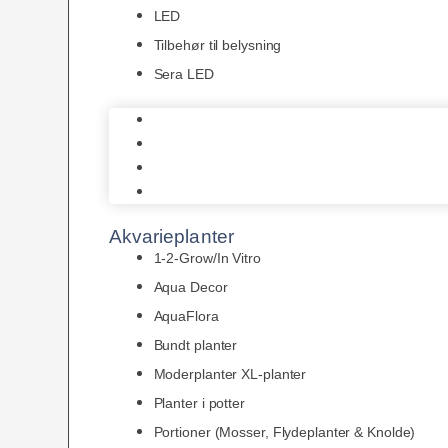
LED
Tilbehør til belysning
Sera LED
Juwel Belysning
LED
Tilbehør til belysning
Sera LED
Akvarieplanter
1-2-Grow/In Vitro
Aqua Decor
AquaFlora
Bundt planter
Moderplanter XL-planter
Planter i potter
Portioner (Mosser, Flydeplanter & Knolde)