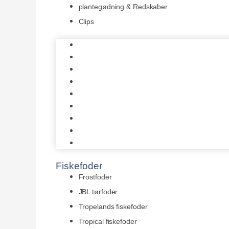
plantegødning & Redskaber
Clips
1-2-Grow/In Vitro
Aqua Decor
AquaFlora
Bundt planter
Moderplanter XL-planter
Planter i potter
Portioner (Mosser, Flydeplanter & Knolde)
plantegødning & Redskaber
Clips
Fiskefoder
Frostfoder
JBL tørfoder
Tropelands fiskefoder
Tropical fiskefoder