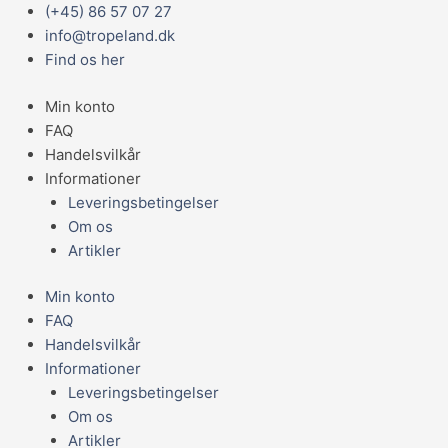
Gå
Main
(+45) 86 57 07 27
til
Menu
info@tropeland.dk
indholdet
Find os her
Min konto
FAQ
Handelsvilkår
Informationer
Leveringsbetingelser
Om os
Artikler
Min konto
FAQ
Handelsvilkår
Informationer
Leveringsbetingelser
Om os
Artikler