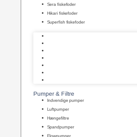
Sera fiskefoder
Hikari fiskefoder
Superfish fiskefoder
Frostfoder
JBL tørfoder
Tropelands fiskefoder
Tropical fiskefoder
Sera fiskefoder
Hikari fiskefoder
Superfish fiskefoder
Pumper & Filtre
Indvendige pumper
Luftpumper
Hængefiltre
Spandpumper
Flowpumper