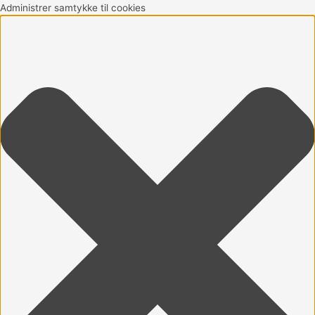
Gå
Marketing
Statistikker
Præferencer
Funktionsdygtig
Administrer samtykke til cookies
til
indholdet