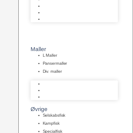
Tanganyika Cichlider
Dværg Cichlider
Afrikanske Cichlider
Maller
L Maller
Pansermaller
Div. maller
L Maller
Pansermaller
Div. maller
Øvrige
Selskabsfisk
Kampfisk
Specialfisk