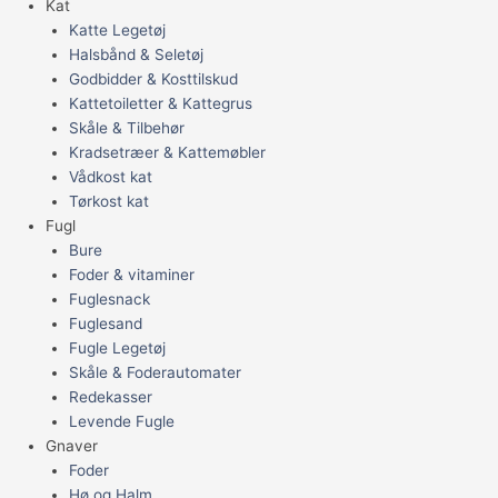
Kat
Katte Legetøj
Halsbånd & Seletøj
Godbidder & Kosttilskud
Kattetoiletter & Kattegrus
Skåle & Tilbehør
Kradsetræer & Kattemøbler
Vådkost kat
Tørkost kat
Fugl
Bure
Foder & vitaminer
Fuglesnack
Fuglesand
Fugle Legetøj
Skåle & Foderautomater
Redekasser
Levende Fugle
Gnaver
Foder
Hø og Halm