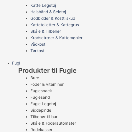
Katte Legetøj
Halsbånd & Seletøj
Godbidder & Kosttilskud
Kattetoiletter & Kattegrus
Skåle & Tilbehør
Kradsetræer & Kattemøbler
Vådkost
Tørkost
Fugl
Produkter til Fugle
Bure
Foder & vitaminer
Fuglesnack
Fuglesand
Fugle Legetøj
Siddepinde
Tilbehør til bur
Skåle & Foderautomater
Redekasser