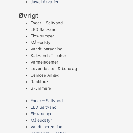
Juwel Akvarier
Øvrigt
Foder – Saltvand
LED Saltvand
Flowpumper
Måleudstyr
Vandtilberedning
Saltvands Tilbehør
Varmelegemer
Levende sten & bundlag
Osmose Anlæg
Reaktore
Skummere
Foder – Saltvand
LED Saltvand
Flowpumper
Måleudstyr
Vandtilberedning