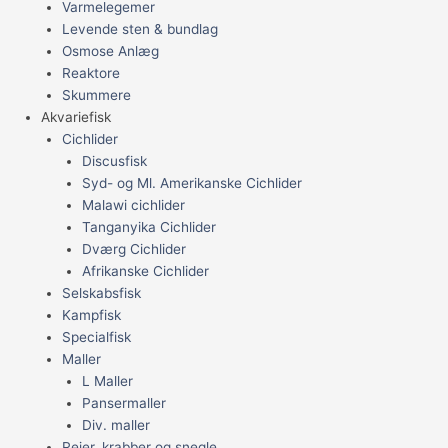
Varmelegemer
Levende sten & bundlag
Osmose Anlæg
Reaktore
Skummere
Akvariefisk
Cichlider
Discusfisk
Syd- og Ml. Amerikanske Cichlider
Malawi cichlider
Tanganyika Cichlider
Dværg Cichlider
Afrikanske Cichlider
Selskabsfisk
Kampfisk
Specialfisk
Maller
L Maller
Pansermaller
Div. maller
Rejer, krabber og snegle