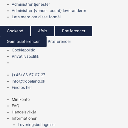
Administrer tjenester
Administrer {vendor_count} leverandører
Læs mere om disse formål
Godkend
Afvis
Præferencer
Gem præferencer
Præferencer
Cookiepolitik
Privatlivspolitik
Main
(+45) 86 57 07 27
Menu
info@tropeland.dk
Find os her
Min konto
FAQ
Handelsvilkår
Informationer
Leveringsbetingelser