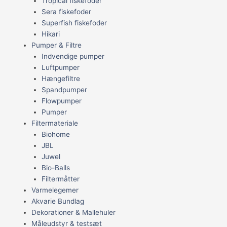
Tropical fiskefoder
Sera fiskefoder
Superfish fiskefoder
Hikari
Pumper & Filtre
Indvendige pumper
Luftpumper
Hængefiltre
Spandpumper
Flowpumper
Pumper
Filtermateriale
Biohome
JBL
Juwel
Bio-Balls
Filtermåtter
Varmelegemer
Akvarie Bundlag
Dekorationer & Mallehuler
Måleudstyr & testsæt