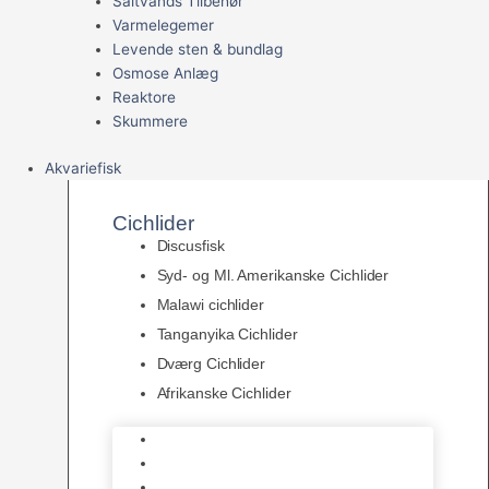
Saltvands Tilbehør
Varmelegemer
Levende sten & bundlag
Osmose Anlæg
Reaktore
Skummere
Akvariefisk
Cichlider
Discusfisk
Syd- og Ml. Amerikanske Cichlider
Malawi cichlider
Tanganyika Cichlider
Dværg Cichlider
Afrikanske Cichlider
Discusfisk
Syd- og Ml. Amerikanske Cichlider
Malawi cichlider