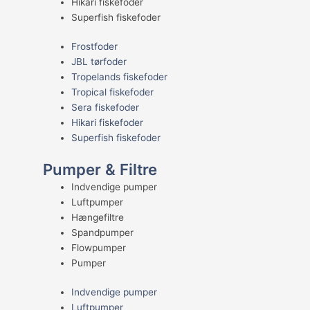
Hikari fiskefoder
Superfish fiskefoder
Frostfoder
JBL tørfoder
Tropelands fiskefoder
Tropical fiskefoder
Sera fiskefoder
Hikari fiskefoder
Superfish fiskefoder
Pumper & Filtre
Indvendige pumper
Luftpumper
Hængefiltre
Spandpumper
Flowpumper
Pumper
Indvendige pumper
Luftpumper