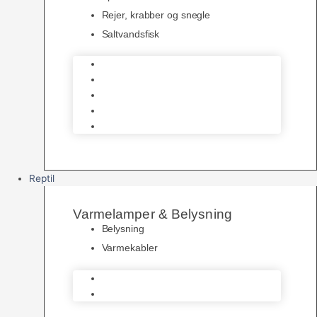
Rejer, krabber og snegle
Saltvandsfisk
Selskabsfisk
Kampfisk
Specialfisk
Rejer, krabber og snegle
Saltvandsfisk
Reptil
Varmelamper & Belysning
Belysning
Varmekabler
Belysning
Varmekabler