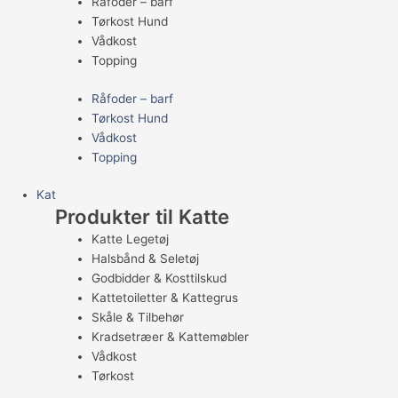
Råfoder – barf
Tørkost Hund
Vådkost
Topping
Råfoder – barf
Tørkost Hund
Vådkost
Topping
Kat
Produkter til Katte
Katte Legetøj
Halsbånd & Seletøj
Godbidder & Kosttilskud
Kattetoiletter & Kattegrus
Skåle & Tilbehør
Kradsetræer & Kattemøbler
Vådkost
Tørkost