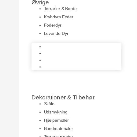
Øvrige
Terrarier & Borde
Krybdyrs Foder
Foderdyr
Levende Dyr
Terrarier & Borde
Krybdyrs Foder
Foderdyr
Levende Dyr
Dekorationer & Tilbehør
Skåle
Udsmykning
Hjælpemidler
Bundmaterialer
Terrarie planter