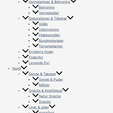
Varmelamper & Belysning
Belysning
Varmekabler
Dekorationer & Tilbehør
Skåle
Udsmykning
Hjælpemidler
Bundmaterialer
Terrarieplanter
Krybdyrs Foder
Foderdyr
Levende Dyr
Hund
Senge & Tæpper
Senge & Puder
Måtter
Snacks & Kosttilskud
Natur Snacks
Snacks
Liner & seler
Halsbånd