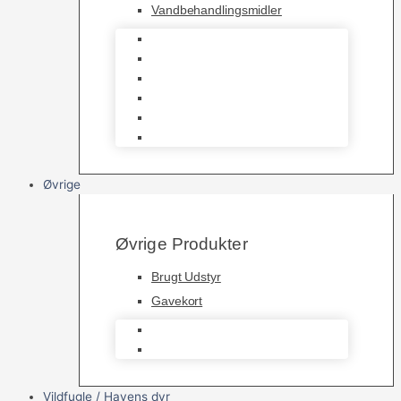
Vandbehandlingsmidler
Havedamsnet
Havedamsfoder
Filter & Filtermaterialer
Havedams Pumper
Havedamsfisk
Vandbehandlingsmidler
Øvrige
Øvrige Produkter
Brugt Udstyr
Gavekort
Brugt Udstyr
Gavekort
Vildfugle / Havens dyr