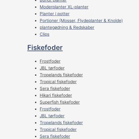
Moderplanter XL-planter
Planter i potter
Portioner (Mosser, Flydeplanter & Knolde)
plantegødning & Redskaber
Clips
Fiskefoder
Frostfoder
JBL tørfoder
Tropelands fiskefoder
Tropical fiskefoder
Sera fiskefoder
Hikari fiskefoder
Superfish fiskefoder
Frostfoder
JBL tørfoder
Tropelands fiskefoder
Tropical fiskefoder
Sera fiskefoder