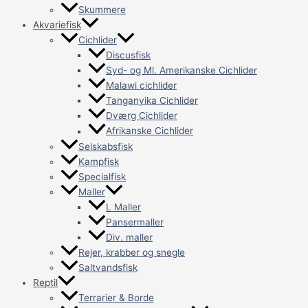
Skummere
Akvariefisk
Cichlider
Discusfisk
Syd- og Ml. Amerikanske Cichlider
Malawi cichlider
Tanganyika Cichlider
Dværg Cichlider
Afrikanske Cichlider
Selskabsfisk
Kampfisk
Specialfisk
Maller
L Maller
Pansermaller
Div. maller
Rejer, krabber og snegle
Saltvandsfisk
Reptil
Terrarier & Borde