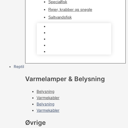
Specialfisk
Rejer, krabber og snegle
Saltvandsfisk
Selskabsfisk
Kampfisk
Specialfisk
Rejer, krabber og snegle
Saltvandsfisk
Reptil
Varmelamper & Belysning
Belysning
Varmekabler
Belysning
Varmekabler
Øvrige