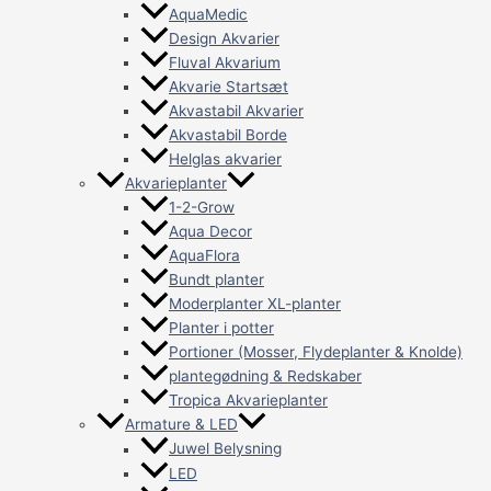
AquaMedic
Design Akvarier
Fluval Akvarium
Akvarie Startsæt
Akvastabil Akvarier
Akvastabil Borde
Helglas akvarier
Akvarieplanter
1-2-Grow
Aqua Decor
AquaFlora
Bundt planter
Moderplanter XL-planter
Planter i potter
Portioner (Mosser, Flydeplanter & Knolde)
plantegødning & Redskaber
Tropica Akvarieplanter
Armature & LED
Juwel Belysning
LED