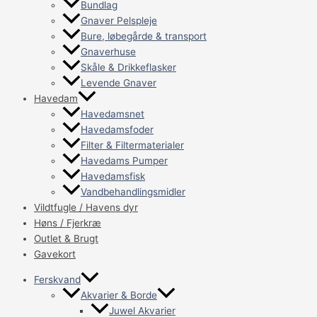
Bundlag
Gnaver Pelspleje
Bure, løbegårde & transport
Gnaverhuse
Skåle & Drikkeflasker
Levende Gnaver
Havedam
Havedamsnet
Havedamsfoder
Filter & Filtermaterialer
Havedams Pumper
Havedamsfisk
Vandbehandlingsmidler
Vildtfugle / Havens dyr
Høns / Fjerkræ
Outlet & Brugt
Gavekort
Ferskvand
Akvarier & Borde
Juwel Akvarier