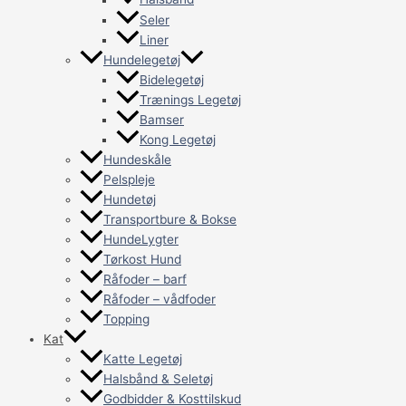
Seler
Liner
Hundelegetøj
Bidelegetøj
Trænings Legetøj
Bamser
Kong Legetøj
Hundeskåle
Pelspleje
Hundetøj
Transportbure & Bokse
HundeLygter
Tørkost Hund
Råfoder – barf
Råfoder – vådfoder
Topping
Kat
Katte Legetøj
Halsbånd & Seletøj
Godbidder & Kosttilskud