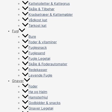
Kattetoiletter & Kattegrus
Skåle & Tilbehør
Kradsetræer & Kattemøbler
Vådkost kat
Tørkost kat
Fugl
Bure
Foder & vitaminer
Fuglesnack
Fuglesand
Fugle Legetøj
Skåle & Foderautomater
Redekasser
Levende Fugle
Gnaver
Foder
Hø og Halm
Hamsterhjul
Godbidder & snacks
Gnaver Legetøj