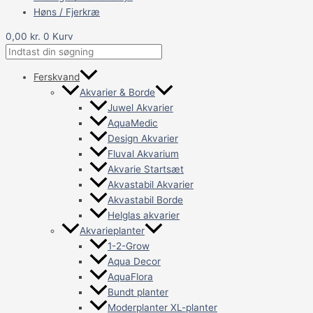
Høns / Fjerkræ
0,00
kr.
0
Kurv
Ferskvand
Akvarier & Borde
Juwel Akvarier
AquaMedic
Design Akvarier
Fluval Akvarium
Akvarie Startsæt
Akvastabil Akvarier
Akvastabil Borde
Helglas akvarier
Akvarieplanter
1-2-Grow
Aqua Decor
AquaFlora
Bundt planter
Moderplanter XL-planter