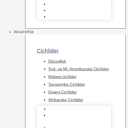
Osmose Anlæg
Reaktore
Skummere
Akvariefisk
Cichlider
Discusfisk
Syd- og Ml. Amerikanske Cichlider
Malawi cichlider
Tanganyika Cichlider
Dværg Cichlider
Afrikanske Cichlider
Discusfisk
Syd- og Ml. Amerikanske
Cichlider
Malawi cichlider