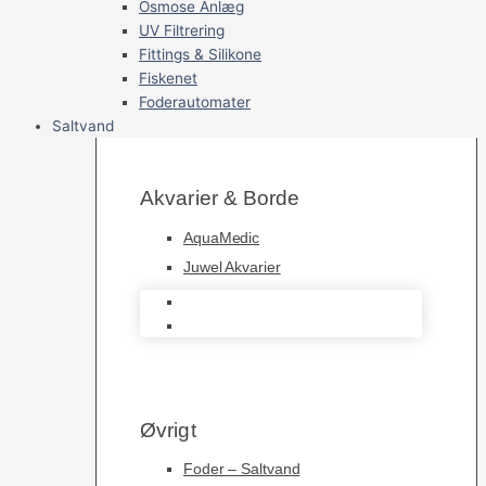
Osmose Anlæg
UV Filtrering
Fittings & Silikone
Fiskenet
Foderautomater
Saltvand
Akvarier & Borde
AquaMedic
Juwel Akvarier
AquaMedic
Juwel Akvarier
Øvrigt
Foder – Saltvand