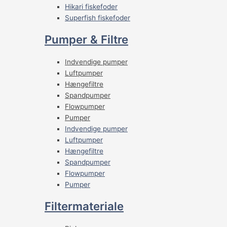
Hikari fiskefoder
Superfish fiskefoder
Pumper & Filtre
Indvendige pumper
Luftpumper
Hængefiltre
Spandpumper
Flowpumper
Pumper
Indvendige pumper
Luftpumper
Hængefiltre
Spandpumper
Flowpumper
Pumper
Filtermateriale