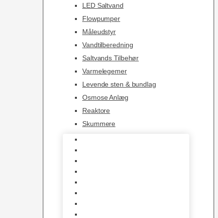
LED Saltvand
Flowpumper
Måleudstyr
Vandtilberedning
Saltvands Tilbehør
Varmelegemer
Levende sten & bundlag
Osmose Anlæg
Reaktore
Skummere
Foder – Saltvand
LED Saltvand
Flowpumper
Måleudstyr
Vandtilberedning
Saltvands Tilbehør
Varmelegemer
Levende sten & bundlag