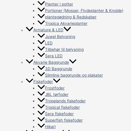
Planter i potter
Portioner (Mosser, Flydeplanter & Knolde)
plantegødning & Redskaber
Tropica Akvarieplanter
Armature & LED
Juwel Belysning
LED
Tilbehør til belysning
Sera LED
Akvarie Baggrunde
3D Baggrunde
Slimline baggrunde og plakater
Fiskefoder
Frostfoder
JBL tørfoder
Tropelands fiskefoder
Tropical fiskefoder
Sera fiskefoder
Superfish fiskefoder
Hikari