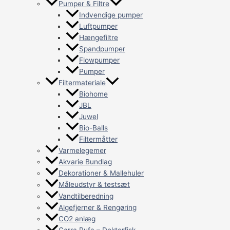
Pumper & Filtre
Indvendige pumper
Luftpumper
Hængefiltre
Spandpumper
Flowpumper
Pumper
Filtermateriale
Biohome
JBL
Juwel
Bio-Balls
Filtermåtter
Varmelegemer
Akvarie Bundlag
Dekorationer & Mallehuler
Måleudstyr & testsæt
Vandtilberedning
Algefjerner & Rengøring
CO2 anlæg
Garra Rufa – Doktorfisk