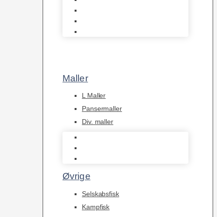
Tanganyika Cichlider
Dværg Cichlider
Afrikanske Cichlider
Maller
L Maller
Pansermaller
Div. maller
L Maller
Pansermaller
Div. maller
Øvrige
Selskabsfisk
Kampfisk