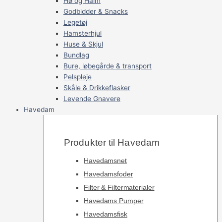
Hø og Halm
Godbidder & Snacks
Legetøj
Hamsterhjul
Huse & Skjul
Bundlag
Bure, løbegårde & transport
Pelspleje
Skåle & Drikkeflasker
Levende Gnavere
Havedam
Produkter til Havedam
Havedamsnet
Havedamsfoder
Filter & Filtermaterialer
Havedams Pumper
Havedamsfisk