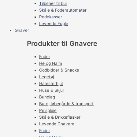
Tilbehør til bur
Skåle & Foderautomater
Redekasser
Levende Fugle
Gnaver
Produkter til Gnavere
Foder
Hø og Halm
Godbidder & Snacks
Legetøj
Hamsterhjul
Huse & Skjul
Bundlag
Bure, løbegårde & transport
Pelspleje
Skåle & Drikkeflasker
Levende Gnavere
Foder