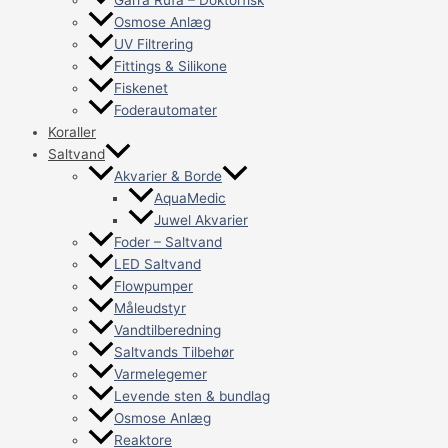
Osmose Anlæg
UV Filtrering
Fittings & Silikone
Fiskenet
Foderautomater
Koraller
Saltvand
Akvarier & Borde
AquaMedic
Juwel Akvarier
Foder – Saltvand
LED Saltvand
Flowpumper
Måleudstyr
Vandtilberedning
Saltvands Tilbehør
Varmelegemer
Levende sten & bundlag
Osmose Anlæg
Reaktore