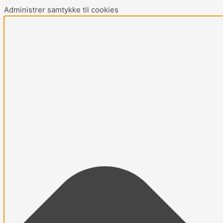
Gå
Marketing
Statistikker
Præferencer
Funktionsdygtig
Administrer samtykke til cookies
til
indholdet