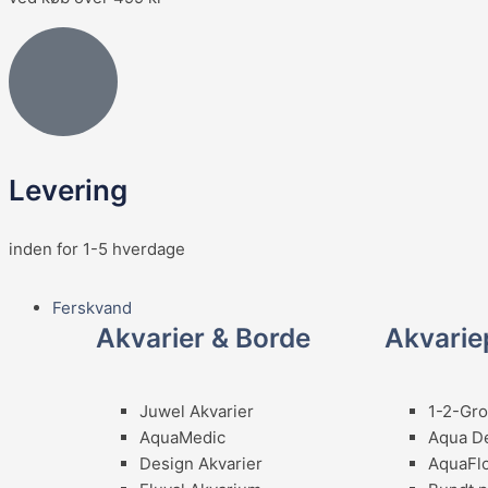
Levering
inden for 1-5 hverdage
Main
Ferskvand
Menu
Akvarier & Borde
Akvarie
Juwel Akvarier
1-2-Gro
AquaMedic
Aqua D
Design Akvarier
AquaFl