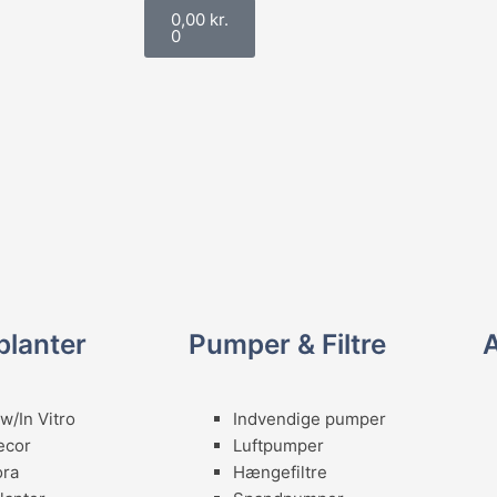
Kurv
o
r
0,00
kr.
0
k
a
-
m
s
q
u
planter
Pumper & Filtre
a
r
w/In Vitro
Indvendige pumper
ecor
Luftpumper
e
ora
Hængefiltre