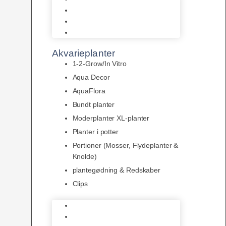
LED
Tilbehør til belysning
Sera LED
Akvarieplanter
1-2-Grow/In Vitro
Aqua Decor
AquaFlora
Bundt planter
Moderplanter XL-planter
Planter i potter
Portioner (Mosser, Flydeplanter &
Knolde)
plantegødning & Redskaber
Clips
1-2-Grow/In Vitro
Aqua Decor