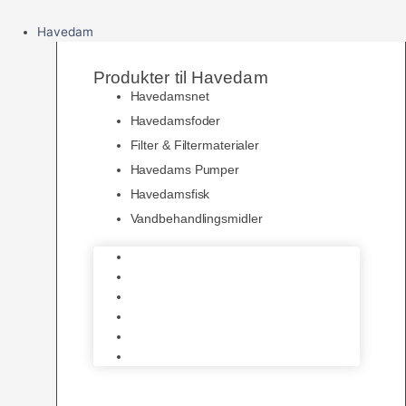
Havedam
Produkter til Havedam
Havedamsnet
Havedamsfoder
Filter & Filtermaterialer
Havedams Pumper
Havedamsfisk
Vandbehandlingsmidler
Havedamsnet
Havedamsfoder
Filter & Filtermaterialer
Havedams Pumper
Havedamsfisk
Vandbehandlingsmidler