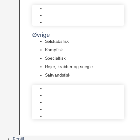
L Maller
Pansermaller
Div. maller
Øvrige
Selskabsfisk
Kampfisk
Specialfisk
Rejer, krabber og snegle
Saltvandsfisk
Selskabsfisk
Kampfisk
Specialfisk
Rejer, krabber og snegle
Saltvandsfisk
Reptil