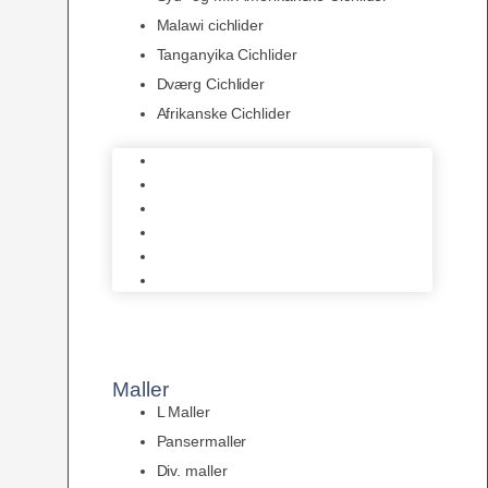
Malawi cichlider
Tanganyika Cichlider
Dværg Cichlider
Afrikanske Cichlider
Discusfisk
Syd- og Ml. Amerikanske Cichlider
Malawi cichlider
Tanganyika Cichlider
Dværg Cichlider
Afrikanske Cichlider
Maller
L Maller
Pansermaller
Div. maller