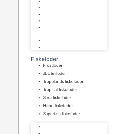
AquaFlora
Bundt planter
Moderplanter XL-planter
Planter i potter
Portioner (Mosser, Flydeplanter
& Knolde)
plantegødning & Redskaber
Clips
Fiskefoder
Frostfoder
JBL tørfoder
Tropelands fiskefoder
Tropical fiskefoder
Sera fiskefoder
Hikari fiskefoder
Superfish fiskefoder
Frostfoder
JBL tørfoder