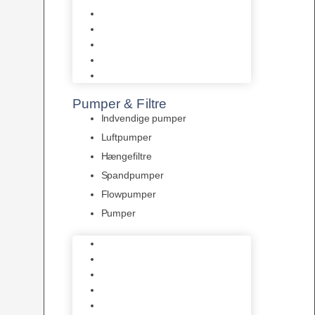
Tropelands fiskefoder
Tropical fiskefoder
Sera fiskefoder
Hikari fiskefoder
Superfish fiskefoder
Pumper & Filtre
Indvendige pumper
Luftpumper
Hængefiltre
Spandpumper
Flowpumper
Pumper
Indvendige pumper
Luftpumper
Hængefiltre
Spandpumper
Flowpumper