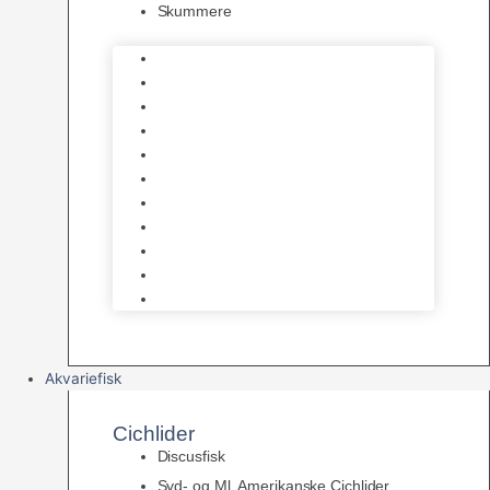
Skummere
Foder – Saltvand
LED Saltvand
Flowpumper
Måleudstyr
Vandtilberedning
Saltvands Tilbehør
Varmelegemer
Levende sten & bundlag
Osmose Anlæg
Reaktore
Skummere
Akvariefisk
Cichlider
Discusfisk
Syd- og Ml. Amerikanske Cichlider