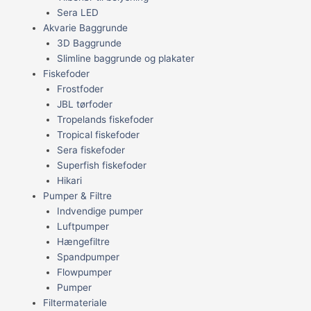
Sera LED
Akvarie Baggrunde
3D Baggrunde
Slimline baggrunde og plakater
Fiskefoder
Frostfoder
JBL tørfoder
Tropelands fiskefoder
Tropical fiskefoder
Sera fiskefoder
Superfish fiskefoder
Hikari
Pumper & Filtre
Indvendige pumper
Luftpumper
Hængefiltre
Spandpumper
Flowpumper
Pumper
Filtermateriale