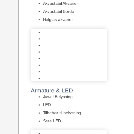
Akvastabil Akvarier
Akvastabil Borde
Helglas akvarier
Juwel Akvarier
AquaMedic
Design Akvarier
Fluval Akvarium
Akvarie Startsæt
Akvastabil Akvarier
Akvastabil Borde
Helglas akvarier
Armature & LED
Juwel Belysning
LED
Tilbehør til belysning
Sera LED
Juwel Belysning