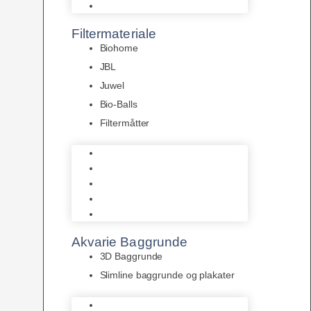
Pumper
Filtermateriale
Biohome
JBL
Juwel
Bio-Balls
Filtermåtter
Biohome
JBL
Juwel
Bio-Balls
Filtermåtter
Akvarie Baggrunde
3D Baggrunde
Slimline baggrunde og plakater
3D Baggrunde