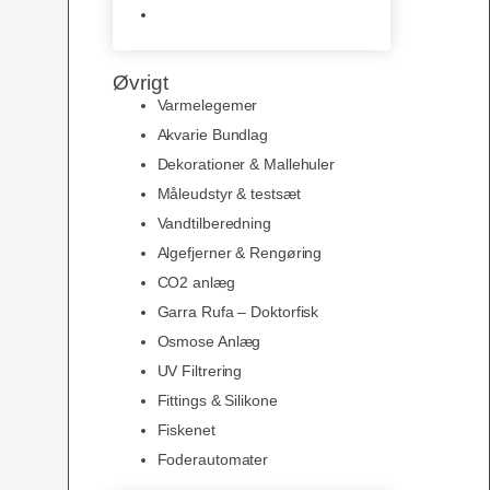
Slimline baggrunde og
plakater
Øvrigt
Varmelegemer
Akvarie Bundlag
Dekorationer & Mallehuler
Måleudstyr & testsæt
Vandtilberedning
Algefjerner & Rengøring
CO2 anlæg
Garra Rufa – Doktorfisk
Osmose Anlæg
UV Filtrering
Fittings & Silikone
Fiskenet
Foderautomater