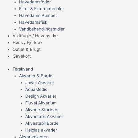
Havedamsfoder
Filter & Filtermaterialer
Havedams Pumper
Havedamsfisk
Vandbehandlingsmidler
Vildtfugle / Havens dyr
Høns / Fjerkræ
Outlet & Brugt
Gavekort
Ferskvand
Akvarier & Borde
Juwel Akvarier
AquaMedic
Design Akvarier
Fluval Akvarium
Akvarie Startsæt
Akvastabil Akvarier
Akvastabil Borde
Helglas akvarier
Akvarieplanter