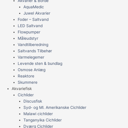
Akvarier & Borde
AquaMedic
Juwel Akvarier
Foder – Saltvand
LED Saltvand
Flowpumper
Måleudstyr
Vandtilberedning
Saltvands Tilbehør
Varmelegemer
Levende sten & bundlag
Osmose Anlæg
Reaktore
Skummere
Akvariefisk
Cichlider
Discusfisk
Syd- og Ml. Amerikanske Cichlider
Malawi cichlider
Tanganyika Cichlider
Dværg Cichlider