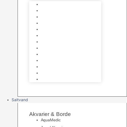
Varmelegemer
Akvarie Bundlag
Dekorationer & Mallehuler
Måleudstyr & testsæt
Vandtilberedning
Algefjerner & Rengøring
CO2 anlæg
Garra Rufa – Doktorfisk
Osmose Anlæg
UV Filtrering
Fittings & Silikone
Fiskenet
Foderautomater
Saltvand
Akvarier & Borde
AquaMedic