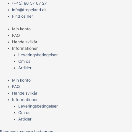
Gå
Main
(+45) 86 57 07 27
til
Menu
info@tropeland.dk
indholdet
Find os her
Min konto
FAQ
Handelsvilkår
Informationer
Leveringsbetingelser
Om os
Artikler
Min konto
FAQ
Handelsvilkår
Informationer
Leveringsbetingelser
Om os
Artikler
Facebook-square
Instagram