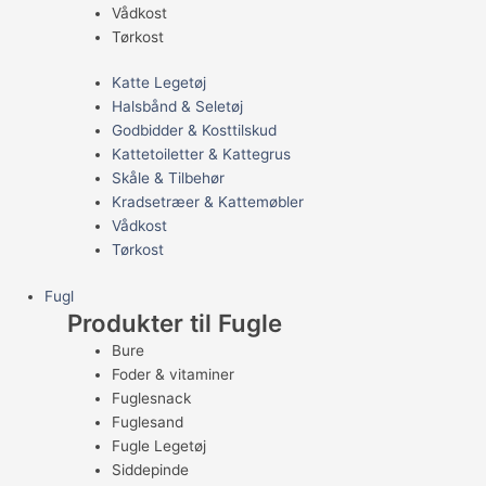
Vådkost
Tørkost
Katte Legetøj
Halsbånd & Seletøj
Godbidder & Kosttilskud
Kattetoiletter & Kattegrus
Skåle & Tilbehør
Kradsetræer & Kattemøbler
Vådkost
Tørkost
Fugl
Produkter til Fugle
Bure
Foder & vitaminer
Fuglesnack
Fuglesand
Fugle Legetøj
Siddepinde