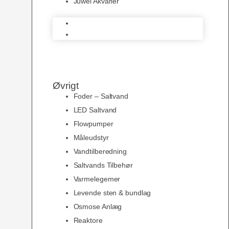
Juwel Akvarier
AquaMedic
Juwel Akvarier
Øvrigt
Foder – Saltvand
LED Saltvand
Flowpumper
Måleudstyr
Vandtilberedning
Saltvands Tilbehør
Varmelegemer
Levende sten & bundlag
Osmose Anlæg
Reaktore