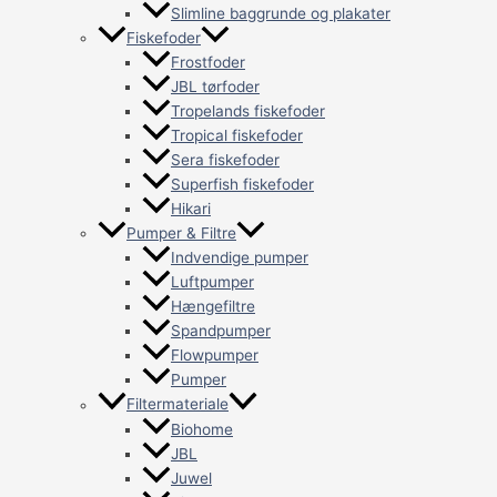
Slimline baggrunde og plakater
Fiskefoder
Frostfoder
JBL tørfoder
Tropelands fiskefoder
Tropical fiskefoder
Sera fiskefoder
Superfish fiskefoder
Hikari
Pumper & Filtre
Indvendige pumper
Luftpumper
Hængefiltre
Spandpumper
Flowpumper
Pumper
Filtermateriale
Biohome
JBL
Juwel