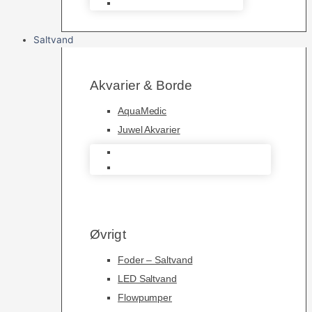
Foderautomater
Saltvand
Akvarier & Borde
AquaMedic
Juwel Akvarier
AquaMedic
Juwel Akvarier
Øvrigt
Foder – Saltvand
LED Saltvand
Flowpumper