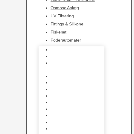
Osmose Anlæg
UV Filtrering
Fittings & Silikone
Fiskenet
Foderautomater
Varmelegemer
Akvarie Bundlag
Dekorationer &
Mallehuler
Måleudstyr & testsæt
Vandtilberedning
Algefjerner & Rengøring
CO2 anlæg
Garra Rufa – Doktorfisk
Osmose Anlæg
UV Filtrering
Fittings & Silikone
Fiskenet