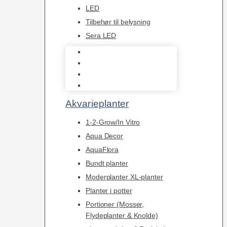
LED
Tilbehør til belysning
Sera LED
Juwel Belysning
LED
Tilbehør til belysning
Sera LED
Akvarieplanter
1-2-Grow/In Vitro
Aqua Decor
AquaFlora
Bundt planter
Moderplanter XL-planter
Planter i potter
Portioner (Mosser,
Flydeplanter & Knolde)