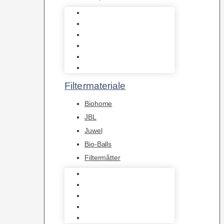
Indvendige pumper
Luftpumper
Hængefiltre
Spandpumper
Flowpumper
Pumper
Filtermateriale
Biohome
JBL
Juwel
Bio-Balls
Filtermåtter
Biohome
JBL
Juwel
Bio-Balls
Filtermåtter