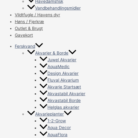
Havedamsfisk
Vandbehandlingsmidler
Vildtfugle / Havens dyr
Høns / Fjerkræ
Outlet & Brugt
Gavekort
Ferskvand
Akvarier & Borde
Juwel Akvarier
AquaMedic
Design Akvarier
Fluval Akvarium
Akvarie Startsæt
Akvastabil Akvarier
Akvastabil Borde
Helglas akvarier
Akvarieplanter
1-2-Grow
Aqua Decor
AquaFlora