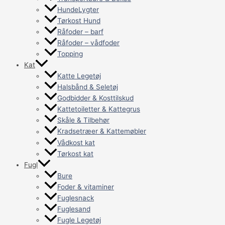
HundeLygter
Tørkost Hund
Råfoder – barf
Råfoder – vådfoder
Topping
Kat
Katte Legetøj
Halsbånd & Seletøj
Godbidder & Kosttilskud
Kattetoiletter & Kattegrus
Skåle & Tilbehør
Kradsetræer & Kattemøbler
Vådkost kat
Tørkost kat
Fugl
Bure
Foder & vitaminer
Fuglesnack
Fuglesand
Fugle Legetøj