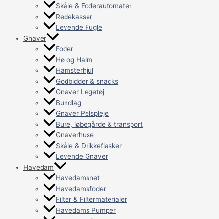
Skåle & Foderautomater
Redekasser
Levende Fugle
Gnaver
Foder
Hø og Halm
Hamsterhjul
Godbidder & snacks
Gnaver Legetøj
Bundlag
Gnaver Pelspleje
Bure, løbegårde & transport
Gnaverhuse
Skåle & Drikkeflasker
Levende Gnaver
Havedam
Havedamsnet
Havedamsfoder
Filter & Filtermaterialer
Havedams Pumper