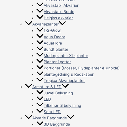
Akvastabil Akvarier
Akvastabil Borde
Helglas akvarier
Akvarieplanter
1-2-Grow
Aqua Decor
AquaFlora
Bundt planter
Moderplanter XL-planter
Planter i potter
Portioner (Mosser, Flydeplanter & Knolde)
plantegødning & Redskaber
Tropica Akvarieplanter
Armature & LED
Juwel Belysning
LED
Tilbehør til belysning
Sera LED
Akvarie Baggrunde
3D Baggrunde