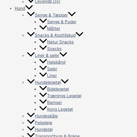
Levende Dyr
Hund
Senge & Tæpper
Senge & Puder
Måtter
Snacks & Kosttilskud
Natur Snacks
Snacks
Liner & seler
Halsbånd
Seler
Liner
Hundelegetøj
Bidelegetøj
Trænings Legetøj
Bamser
Kong Legetøj
Hundeskåle
Pelspleje
Hundetøj
Transportbure & Bokse