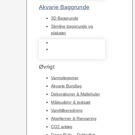
Akvarie Baggrunde
3D Baggrunde
Slimline baggrunde og
plakater
3D Baggrunde
Slimline baggrunde og
plakater
Øvrigt
Varmelegemer
Akvarie Bundlag
Dekorationer & Mallehuler
Måleudstyr & testsæt
Vandtilberedning
Algefjerner & Rengøring
CO2 anlæg
Garra Rufa – Doktorfisk