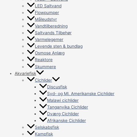
LED Saltvand
Flowpumper
Måleudstyr
Vandtilberedning
Saltvands Tilbehør
Varmelegemer
Levende sten & bundlag
Osmose Anlæg
Reaktore
Skummere
Akvariefisk
Cichlider
Discusfisk
Syd- og Ml. Amerikanske Cichlider
Malawi cichlider
Tanganyika Cichlider
Dværg Cichlider
Afrikanske Cichlider
Selskabsfisk
Kampfisk