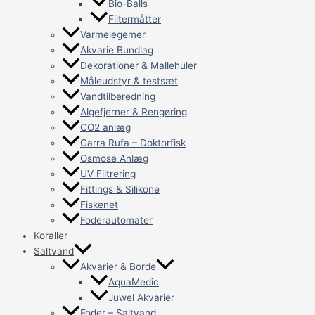
Bio-Balls
Filtermåtter
Varmelegemer
Akvarie Bundlag
Dekorationer & Mallehuler
Måleudstyr & testsæt
Vandtilberedning
Algefjerner & Rengøring
CO2 anlæg
Garra Rufa – Doktorfisk
Osmose Anlæg
UV Filtrering
Fittings & Silikone
Fiskenet
Foderautomater
Koraller
Saltvand
Akvarier & Borde
AquaMedic
Juwel Akvarier
Foder – Saltvand