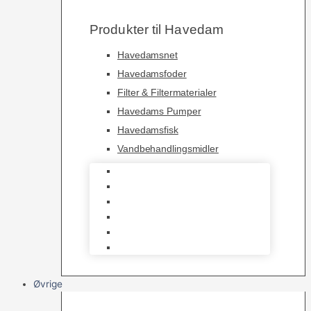
Produkter til Havedam
Havedamsnet
Havedamsfoder
Filter & Filtermaterialer
Havedams Pumper
Havedamsfisk
Vandbehandlingsmidler
Havedamsnet
Havedamsfoder
Filter & Filtermaterialer
Havedams Pumper
Havedamsfisk
Vandbehandlingsmidler
Øvrige