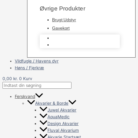
Øvrige Produkter
Brugt Udstyr
Gavekort
Brugt Udstyr
Gavekort
Vildfugle / Havens dyr
Høns / Fjerkræ
0,00
kr.
0
Kurv
Ferskvand
Akvarier & Borde
Juwel Akvarier
AquaMedic
Design Akvarier
Fluval Akvarium
Akvarie Startsæt