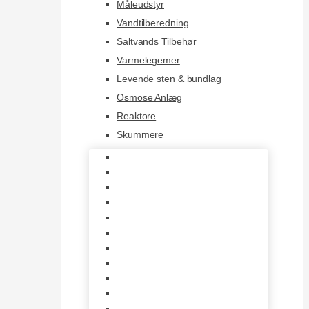
Måleudstyr
Vandtilberedning
Saltvands Tilbehør
Varmelegemer
Levende sten & bundlag
Osmose Anlæg
Reaktore
Skummere
Foder – Saltvand
LED Saltvand
Flowpumper
Måleudstyr
Vandtilberedning
Saltvands Tilbehør
Varmelegemer
Levende sten & bundlag
Osmose Anlæg
Reaktore
Skummere