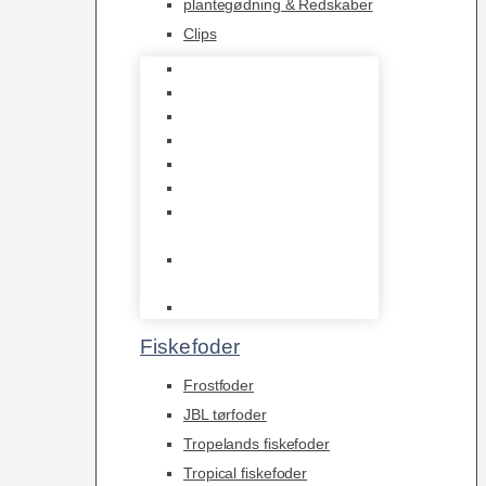
plantegødning & Redskaber
Clips
1-2-Grow/In Vitro
Aqua Decor
AquaFlora
Bundt planter
Moderplanter XL-planter
Planter i potter
Portioner (Mosser,
Flydeplanter & Knolde)
plantegødning &
Redskaber
Clips
Fiskefoder
Frostfoder
JBL tørfoder
Tropelands fiskefoder
Tropical fiskefoder