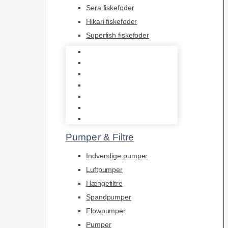
Sera fiskefoder
Hikari fiskefoder
Superfish fiskefoder
Frostfoder
JBL tørfoder
Tropelands fiskefoder
Tropical fiskefoder
Sera fiskefoder
Hikari fiskefoder
Superfish fiskefoder
Pumper & Filtre
Indvendige pumper
Luftpumper
Hængefiltre
Spandpumper
Flowpumper
Pumper