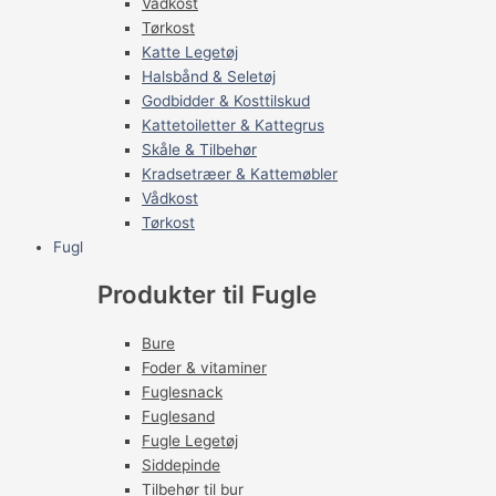
Vådkost
Tørkost
Katte Legetøj
Halsbånd & Seletøj
Godbidder & Kosttilskud
Kattetoiletter & Kattegrus
Skåle & Tilbehør
Kradsetræer & Kattemøbler
Vådkost
Tørkost
Fugl
Produkter til Fugle
Bure
Foder & vitaminer
Fuglesnack
Fuglesand
Fugle Legetøj
Siddepinde
Tilbehør til bur