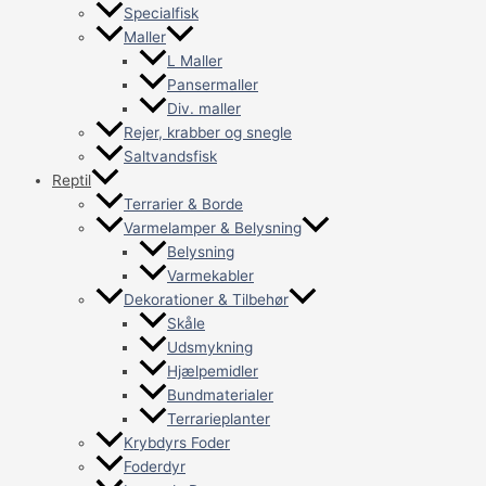
Specialfisk
Maller
L Maller
Pansermaller
Div. maller
Rejer, krabber og snegle
Saltvandsfisk
Reptil
Terrarier & Borde
Varmelamper & Belysning
Belysning
Varmekabler
Dekorationer & Tilbehør
Skåle
Udsmykning
Hjælpemidler
Bundmaterialer
Terrarieplanter
Krybdyrs Foder
Foderdyr