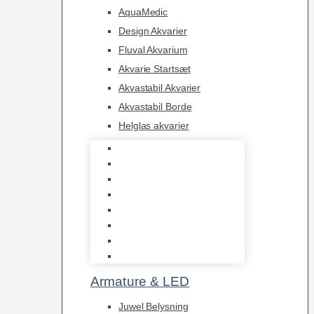
AquaMedic
Design Akvarier
Fluval Akvarium
Akvarie Startsæt
Akvastabil Akvarier
Akvastabil Borde
Helglas akvarier
Juwel Akvarier
AquaMedic
Design Akvarier
Fluval Akvarium
Akvarie Startsæt
Akvastabil Akvarier
Akvastabil Borde
Helglas akvarier
Armature & LED
Juwel Belysning