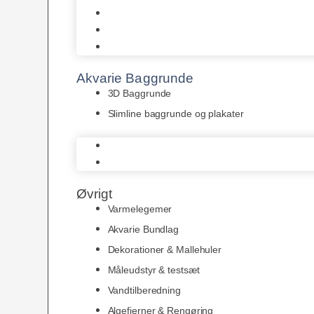
Juwel
Bio-Balls
Filtermåtter
Akvarie Baggrunde
3D Baggrunde
Slimline baggrunde og plakater
3D Baggrunde
Slimline baggrunde og plakater
Øvrigt
Varmelegemer
Akvarie Bundlag
Dekorationer & Mallehuler
Måleudstyr & testsæt
Vandtilberedning
Algefjerner & Rengøring