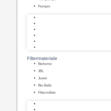
Pumper
Indvendige pumper
Luftpumper
Hængefiltre
Spandpumper
Flowpumper
Pumper
Filtermateriale
Biohome
JBL
Juwel
Bio-Balls
Filtermåtter
Biohome
JBL