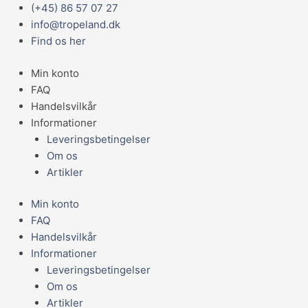
Gå
Main
(+45) 86 57 07 27
til
Menu
info@tropeland.dk
indholdet
Find os her
Min konto
FAQ
Handelsvilkår
Informationer
Leveringsbetingelser
Om os
Artikler
Min konto
FAQ
Handelsvilkår
Informationer
Leveringsbetingelser
Om os
Artikler