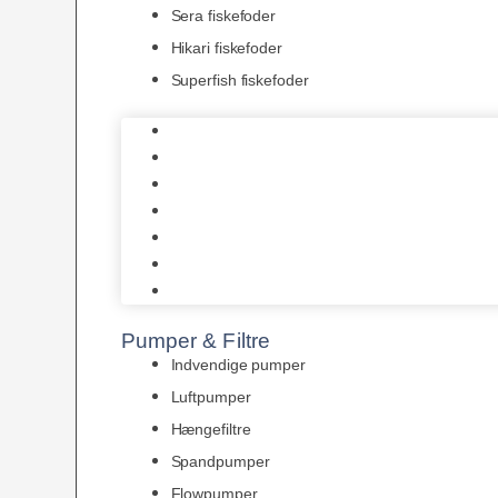
Sera fiskefoder
Hikari fiskefoder
Superfish fiskefoder
Frostfoder
JBL tørfoder
Tropelands fiskefoder
Tropical fiskefoder
Sera fiskefoder
Hikari fiskefoder
Superfish fiskefoder
Pumper & Filtre
Indvendige pumper
Luftpumper
Hængefiltre
Spandpumper
Flowpumper