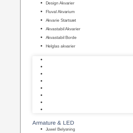
Design Akvarier
Fluval Akvarium
Akvarie Startsæt
Akvastabil Akvarier
Akvastabil Borde
Helglas akvarier
Juwel Akvarier
AquaMedic
Design Akvarier
Fluval Akvarium
Akvarie Startsæt
Akvastabil Akvarier
Akvastabil Borde
Helglas akvarier
Armature & LED
Juwel Belysning