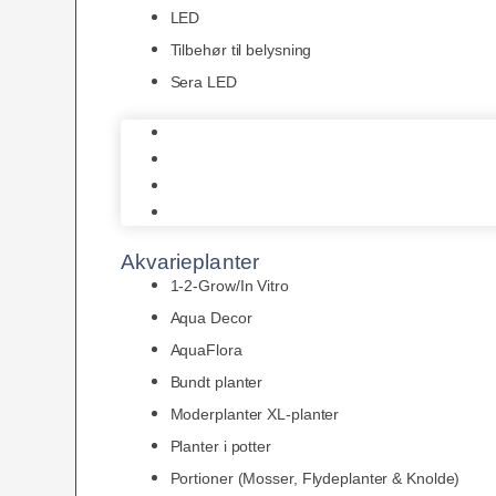
LED
Tilbehør til belysning
Sera LED
Juwel Belysning
LED
Tilbehør til belysning
Sera LED
Akvarieplanter
1-2-Grow/In Vitro
Aqua Decor
AquaFlora
Bundt planter
Moderplanter XL-planter
Planter i potter
Portioner (Mosser, Flydeplanter & Knolde)