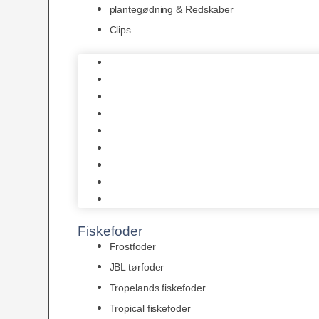
plantegødning & Redskaber
Clips
1-2-Grow/In Vitro
Aqua Decor
AquaFlora
Bundt planter
Moderplanter XL-planter
Planter i potter
Portioner (Mosser, Flydeplanter & Knolde)
plantegødning & Redskaber
Clips
Fiskefoder
Frostfoder
JBL tørfoder
Tropelands fiskefoder
Tropical fiskefoder