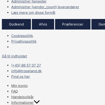
Administrer tjenester
Administrer {vendor_count} leverandører
Læs mere om disse formål
Godkend
Afvis
Præferencer
Gem
Cookiepolitik
Privatlivspolitik
Gå til indholdet
(+45) 86 57 07 27
info@tropeland.dk
Find os her
Min konto
FAQ
Handelsvilkår
Informationer