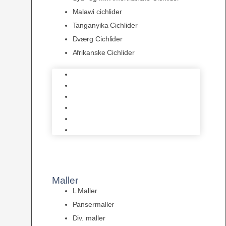
Malawi cichlider
Tanganyika Cichlider
Dværg Cichlider
Afrikanske Cichlider
Discusfisk
Syd- og Ml. Amerikanske Cichlider
Malawi cichlider
Tanganyika Cichlider
Dværg Cichlider
Afrikanske Cichlider
Maller
L Maller
Pansermaller
Div. maller