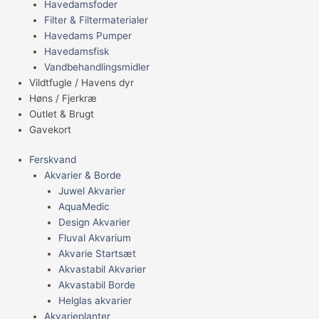
Havedamsfoder
Filter & Filtermaterialer
Havedams Pumper
Havedamsfisk
Vandbehandlingsmidler
Vildtfugle / Havens dyr
Høns / Fjerkræ
Outlet & Brugt
Gavekort
Ferskvand
Akvarier & Borde
Juwel Akvarier
AquaMedic
Design Akvarier
Fluval Akvarium
Akvarie Startsæt
Akvastabil Akvarier
Akvastabil Borde
Helglas akvarier
Akvarieplanter