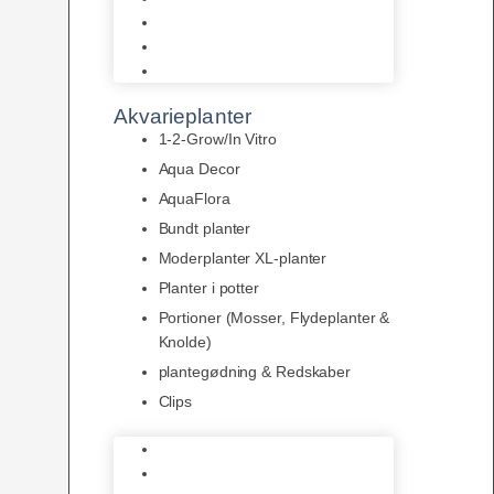
LED
Tilbehør til belysning
Sera LED
Akvarieplanter
1-2-Grow/In Vitro
Aqua Decor
AquaFlora
Bundt planter
Moderplanter XL-planter
Planter i potter
Portioner (Mosser, Flydeplanter &
Knolde)
plantegødning & Redskaber
Clips
1-2-Grow/In Vitro
Aqua Decor