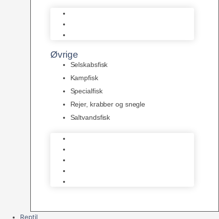
L Maller
Pansermaller
Div. maller
Øvrige
Selskabsfisk
Kampfisk
Specialfisk
Rejer, krabber og snegle
Saltvandsfisk
Selskabsfisk
Kampfisk
Specialfisk
Rejer, krabber og snegle
Saltvandsfisk
Reptil