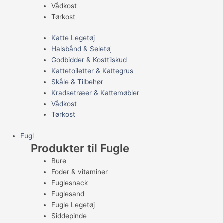
Vådkost
Tørkost
Katte Legetøj
Halsbånd & Seletøj
Godbidder & Kosttilskud
Kattetoiletter & Kattegrus
Skåle & Tilbehør
Kradsetræer & Kattemøbler
Vådkost
Tørkost
Fugl
Produkter til Fugle
Bure
Foder & vitaminer
Fuglesnack
Fuglesand
Fugle Legetøj
Siddepinde