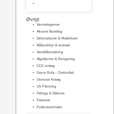
Slimline baggrunde og
plakater
Øvrigt
Varmelegemer
Akvarie Bundlag
Dekorationer & Mallehuler
Måleudstyr & testsæt
Vandtilberedning
Algefjerner & Rengøring
CO2 anlæg
Garra Rufa – Doktorfisk
Osmose Anlæg
UV Filtrering
Fittings & Silikone
Fiskenet
Foderautomater