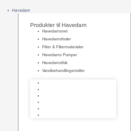
Havedam
Produkter til Havedam
Havedamsnet
Havedamsfoder
Filter & Filtermaterialer
Havedams Pumper
Havedamsfisk
Vandbehandlingsmidler
Havedamsnet
Havedamsfoder
Filter & Filtermaterialer
Havedams Pumper
Havedamsfisk
Vandbehandlingsmidler