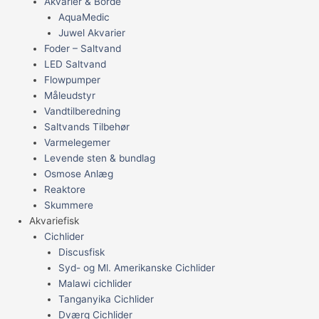
Akvarier & Borde
AquaMedic
Juwel Akvarier
Foder – Saltvand
LED Saltvand
Flowpumper
Måleudstyr
Vandtilberedning
Saltvands Tilbehør
Varmelegemer
Levende sten & bundlag
Osmose Anlæg
Reaktore
Skummere
Akvariefisk
Cichlider
Discusfisk
Syd- og Ml. Amerikanske Cichlider
Malawi cichlider
Tanganyika Cichlider
Dværg Cichlider