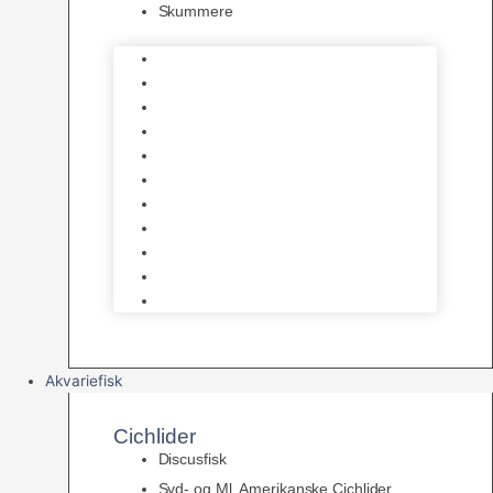
Skummere
Foder – Saltvand
LED Saltvand
Flowpumper
Måleudstyr
Vandtilberedning
Saltvands Tilbehør
Varmelegemer
Levende sten & bundlag
Osmose Anlæg
Reaktore
Skummere
Akvariefisk
Cichlider
Discusfisk
Syd- og Ml. Amerikanske Cichlider