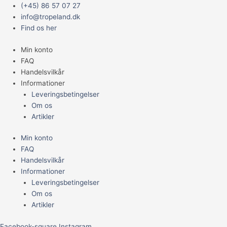
Gå
Main
(+45) 86 57 07 27
til
Menu
info@tropeland.dk
indholdet
Find os her
Min konto
FAQ
Handelsvilkår
Informationer
Leveringsbetingelser
Om os
Artikler
Min konto
FAQ
Handelsvilkår
Informationer
Leveringsbetingelser
Om os
Artikler
Facebook-square
Instagram