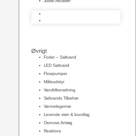
Juwel Akvarier
AquaMedic
Juwel Akvarier
Øvrigt
Foder – Saltvand
LED Saltvand
Flowpumper
Måleudstyr
Vandtilberedning
Saltvands Tilbehør
Varmelegemer
Levende sten & bundlag
Osmose Anlæg
Reaktore