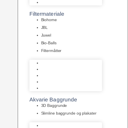
Pumper
Filtermateriale
Biohome
JBL
Juwel
Bio-Balls
Filtermåtter
Biohome
JBL
Juwel
Bio-Balls
Filtermåtter
Akvarie Baggrunde
3D Baggrunde
Slimline baggrunde og plakater
3D Baggrunde