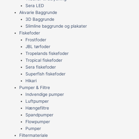
Sera LED
Akvarie Baggrunde
3D Baggrunde
Slimline baggrunde og plakater
Fiskefoder
Frostfoder
JBL tørfoder
Tropelands fiskefoder
Tropical fiskefoder
Sera fiskefoder
Superfish fiskefoder
Hikari
Pumper & Filtre
Indvendige pumper
Luftpumper
Hængefiltre
Spandpumper
Flowpumper
Pumper
Filtermateriale