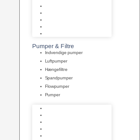
Tropelands fiskefoder
Tropical fiskefoder
Sera fiskefoder
Hikari fiskefoder
Superfish fiskefoder
Pumper & Filtre
Indvendige pumper
Luftpumper
Hængefiltre
Spandpumper
Flowpumper
Pumper
Indvendige pumper
Luftpumper
Hængefiltre
Spandpumper
Flowpumper