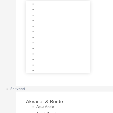
Varmelegemer
Akvarie Bundlag
Dekorationer & Mallehuler
Måleudstyr & testsæt
Vandtilberedning
Algefjerner & Rengøring
CO2 anlæg
Garra Rufa – Doktorfisk
Osmose Anlæg
UV Filtrering
Fittings & Silikone
Fiskenet
Foderautomater
Saltvand
Akvarier & Borde
AquaMedic