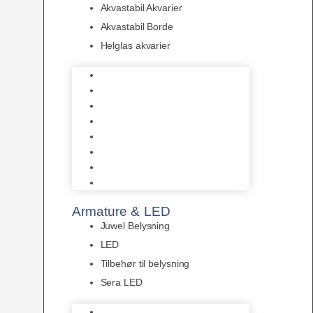
Akvastabil Akvarier
Akvastabil Borde
Helglas akvarier
Juwel Akvarier
AquaMedic
Design Akvarier
Fluval Akvarium
Akvarie Startsæt
Akvastabil Akvarier
Akvastabil Borde
Helglas akvarier
Armature & LED
Juwel Belysning
LED
Tilbehør til belysning
Sera LED
Juwel Belysning