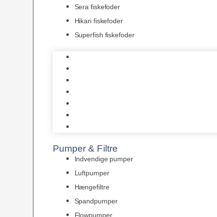
Sera fiskefoder
Hikari fiskefoder
Superfish fiskefoder
Frostfoder
JBL tørfoder
Tropelands fiskefoder
Tropical fiskefoder
Sera fiskefoder
Hikari fiskefoder
Superfish fiskefoder
Pumper & Filtre
Indvendige pumper
Luftpumper
Hængefiltre
Spandpumper
Flowpumper