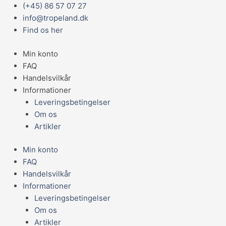
Gå
Main
(+45) 86 57 07 27
L-
til
Menu
info@tropeland.dk
47
indholdet
Find os her
Baryancistrus
.sp
Min konto
"Magnum"
FAQ
6-
Handelsvilkår
8
Informationer
cm
Leveringsbetingelser
antal
Om os
Artikler
Min konto
FAQ
Handelsvilkår
Informationer
Leveringsbetingelser
Om os
Artikler