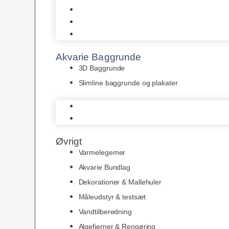
Juwel
Bio-Balls
Filtermåtter
Akvarie Baggrunde
3D Baggrunde
Slimline baggrunde og plakater
3D Baggrunde
Slimline baggrunde og plakater
Øvrigt
Varmelegemer
Akvarie Bundlag
Dekorationer & Mallehuler
Måleudstyr & testsæt
Vandtilberedning
Algefjerner & Rengøring