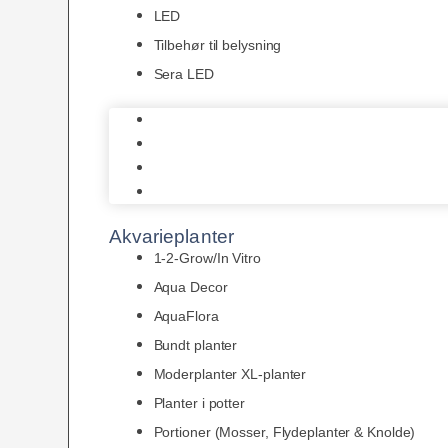
LED
Tilbehør til belysning
Sera LED
Juwel Belysning
LED
Tilbehør til belysning
Sera LED
Akvarieplanter
1-2-Grow/In Vitro
Aqua Decor
AquaFlora
Bundt planter
Moderplanter XL-planter
Planter i potter
Portioner (Mosser, Flydeplanter & Knolde)