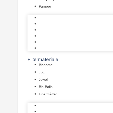
Pumper
Indvendige pumper
Luftpumper
Hængefiltre
Spandpumper
Flowpumper
Pumper
Filtermateriale
Biohome
JBL
Juwel
Bio-Balls
Filtermåtter
Biohome
JBL