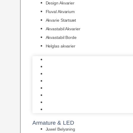
Design Akvarier
Fluval Akvarium
Akvarie Startsæt
Akvastabil Akvarier
Akvastabil Borde
Helglas akvarier
Juwel Akvarier
AquaMedic
Design Akvarier
Fluval Akvarium
Akvarie Startsæt
Akvastabil Akvarier
Akvastabil Borde
Helglas akvarier
Armature & LED
Juwel Belysning