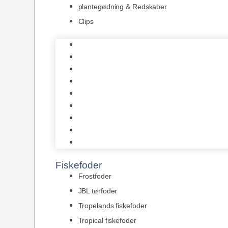
plantegødning & Redskaber
Clips
1-2-Grow/In Vitro
Aqua Decor
AquaFlora
Bundt planter
Moderplanter XL-planter
Planter i potter
Portioner (Mosser, Flydeplanter & Knolde)
plantegødning & Redskaber
Clips
Fiskefoder
Frostfoder
JBL tørfoder
Tropelands fiskefoder
Tropical fiskefoder