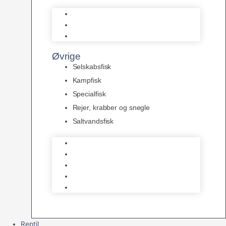
L Maller
Pansermaller
Div. maller
Øvrige
Selskabsfisk
Kampfisk
Specialfisk
Rejer, krabber og snegle
Saltvandsfisk
Selskabsfisk
Kampfisk
Specialfisk
Rejer, krabber og snegle
Saltvandsfisk
Reptil