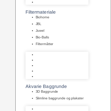
Pumper
Filtermateriale
Biohome
JBL
Juwel
Bio-Balls
Filtermåtter
Biohome
JBL
Juwel
Bio-Balls
Filtermåtter
Akvarie Baggrunde
3D Baggrunde
Slimline baggrunde og plakater
3D Baggrunde