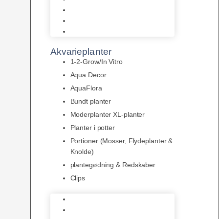
LED
Tilbehør til belysning
Sera LED
Akvarieplanter
1-2-Grow/In Vitro
Aqua Decor
AquaFlora
Bundt planter
Moderplanter XL-planter
Planter i potter
Portioner (Mosser, Flydeplanter &
Knolde)
plantegødning & Redskaber
Clips
1-2-Grow/In Vitro
Aqua Decor