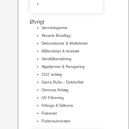
Slimline baggrunde og
plakater
Øvrigt
Varmelegemer
Akvarie Bundlag
Dekorationer & Mallehuler
Måleudstyr & testsæt
Vandtilberedning
Algefjerner & Rengøring
CO2 anlæg
Garra Rufa – Doktorfisk
Osmose Anlæg
UV Filtrering
Fittings & Silikone
Fiskenet
Foderautomater