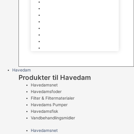
Legetøj
Hamsterhjul
Huse & Skjul
Bundlag
Bure, løbegårde & transport
Pelspleje
Skåle & Drikkeflasker
Levende Gnavere
Havedam
Produkter til Havedam
Havedamsnet
Havedamsfoder
Filter & Filtermaterialer
Havedams Pumper
Havedamsfisk
Vandbehandlingsmidler
Havedamsnet