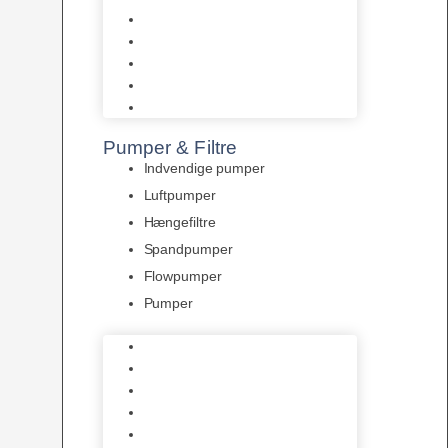
Tropelands fiskefoder
Tropical fiskefoder
Sera fiskefoder
Hikari fiskefoder
Superfish fiskefoder
Pumper & Filtre
Indvendige pumper
Luftpumper
Hængefiltre
Spandpumper
Flowpumper
Pumper
Indvendige pumper
Luftpumper
Hængefiltre
Spandpumper
Flowpumper