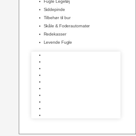
Fugle Legetøj
Siddepinde
Tilbehør til bur
Skåle & Foderautomater
Redekasser
Levende Fugle
Bure
Foder & vitaminer
Fuglesnack
Fuglesand
Fugle Legetøj
Siddepinde
Tilbehør til bur
Skåle & Foderautomater
Redekasser
Levende Fugle