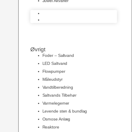
Juwel Akvarier
AquaMedic
Juwel Akvarier
Øvrigt
Foder – Saltvand
LED Saltvand
Flowpumper
Måleudstyr
Vandtilberedning
Saltvands Tilbehør
Varmelegemer
Levende sten & bundlag
Osmose Anlæg
Reaktore