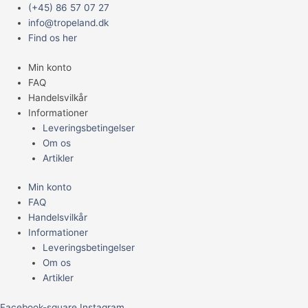
Gå
Main
(+45) 86 57 07 27
til
Menu
info@tropeland.dk
indholdet
Find os her
Min konto
FAQ
Handelsvilkår
Informationer
Leveringsbetingelser
Om os
Artikler
Min konto
FAQ
Handelsvilkår
Informationer
Leveringsbetingelser
Om os
Artikler
Facebook-square
Instagram