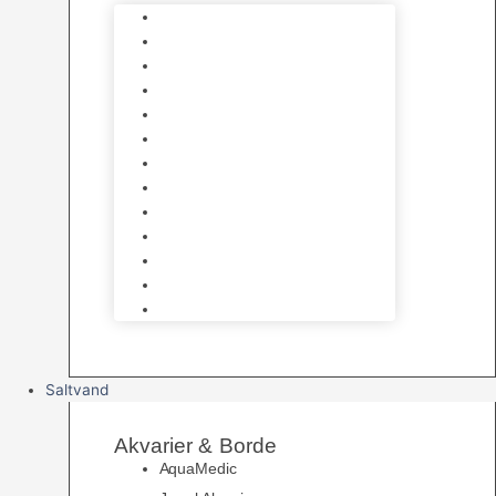
Varmelegemer
Akvarie Bundlag
Dekorationer & Mallehuler
Måleudstyr & testsæt
Vandtilberedning
Algefjerner & Rengøring
CO2 anlæg
Garra Rufa – Doktorfisk
Osmose Anlæg
UV Filtrering
Fittings & Silikone
Fiskenet
Foderautomater
Saltvand
Akvarier & Borde
AquaMedic