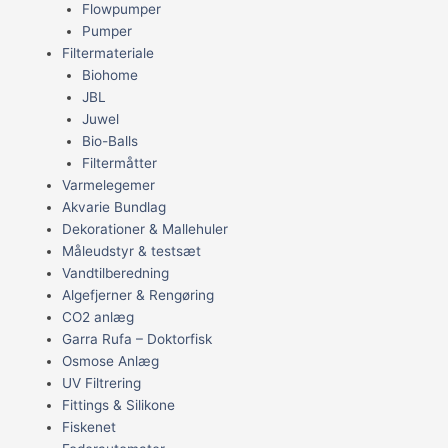
Flowpumper
Pumper
Filtermateriale
Biohome
JBL
Juwel
Bio-Balls
Filtermåtter
Varmelegemer
Akvarie Bundlag
Dekorationer & Mallehuler
Måleudstyr & testsæt
Vandtilberedning
Algefjerner & Rengøring
CO2 anlæg
Garra Rufa – Doktorfisk
Osmose Anlæg
UV Filtrering
Fittings & Silikone
Fiskenet