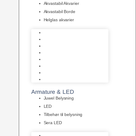
Akvastabil Akvarier
Akvastabil Borde
Helglas akvarier
Juwel Akvarier
AquaMedic
Design Akvarier
Fluval Akvarium
Akvarie Startsæt
Akvastabil Akvarier
Akvastabil Borde
Helglas akvarier
Armature & LED
Juwel Belysning
LED
Tilbehør til belysning
Sera LED
Juwel Belysning