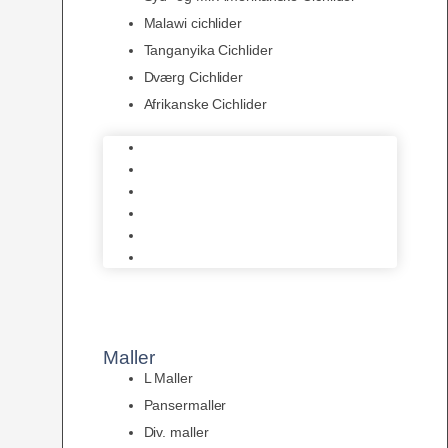
Malawi cichlider
Tanganyika Cichlider
Dværg Cichlider
Afrikanske Cichlider
Discusfisk
Syd- og Ml. Amerikanske Cichlider
Malawi cichlider
Tanganyika Cichlider
Dværg Cichlider
Afrikanske Cichlider
Maller
L Maller
Pansermaller
Div. maller