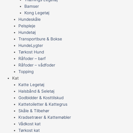
Bamser
Kong Legetøj
Hundeskåle
Pelspleje
Hundetøj
Transportbure & Bokse
HundeLygter
Tørkost Hund
Råfoder – barf
Råfoder – vådfoder
Topping
Kat
Katte Legetøj
Halsbånd & Seletøj
Godbidder & Kosttilskud
Kattetoiletter & Kattegrus
Skåle & Tilbehør
Kradsetræer & Kattemøbler
Vådkost kat
Tørkost kat