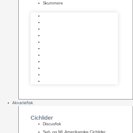
Skummere
Foder – Saltvand
LED Saltvand
Flowpumper
Måleudstyr
Vandtilberedning
Saltvands Tilbehør
Varmelegemer
Levende sten & bundlag
Osmose Anlæg
Reaktore
Skummere
Akvariefisk
Cichlider
Discusfisk
Syd- og Ml. Amerikanske Cichlider