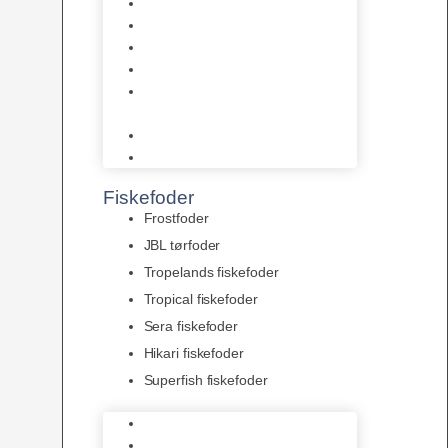
AquaFlora
Bundt planter
Moderplanter XL-planter
Planter i potter
Portioner (Mosser, Flydeplanter
& Knolde)
plantegødning & Redskaber
Clips
Fiskefoder
Frostfoder
JBL tørfoder
Tropelands fiskefoder
Tropical fiskefoder
Sera fiskefoder
Hikari fiskefoder
Superfish fiskefoder
Frostfoder
JBL tørfoder