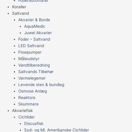
Foderautomater
Koraller
Saltvand
Akvarier & Borde
AquaMedic
Juwel Akvarier
Foder – Saltvand
LED Saltvand
Flowpumper
Måleudstyr
Vandtilberedning
Saltvands Tilbehør
Varmelegemer
Levende sten & bundlag
Osmose Anlæg
Reaktore
Skummere
Akvariefisk
Cichlider
Discusfisk
Syd- og Ml. Amerikanske Cichlider