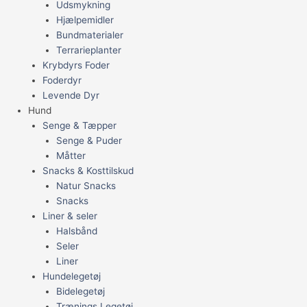
Udsmykning
Hjælpemidler
Bundmaterialer
Terrarieplanter
Krybdyrs Foder
Foderdyr
Levende Dyr
Hund
Senge & Tæpper
Senge & Puder
Måtter
Snacks & Kosttilskud
Natur Snacks
Snacks
Liner & seler
Halsbånd
Seler
Liner
Hundelegetøj
Bidelegetøj
Trænings Legetøj