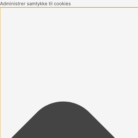
Gå
Marketing
Statistikker
Præferencer
Funktionsdygtig
Administrer samtykke til cookies
til
indholdet