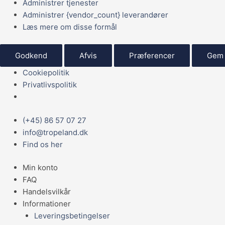
Administrer tjenester
Administrer {vendor_count} leverandører
Læs mere om disse formål
Godkend
Afvis
Præferencer
Gem 
Cookiepolitik
Privatlivspolitik
Main
(+45) 86 57 07 27
Menu
info@tropeland.dk
Find os her
Min konto
FAQ
Handelsvilkår
Informationer
Leveringsbetingelser